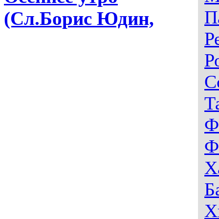
П
(Сл.Борис Юдин,
Р
Р
С
Т
Ф
Ф
Х
Б
Х