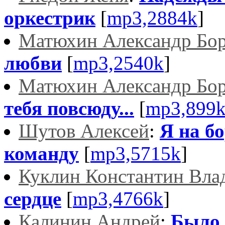
оркестрик
[
mp3,2884k
]
Матюхин Александр Бо
любви
[
mp3,2540k
]
Матюхин Александр Бо
тебя повсюду...
[
mp3,899
Шутов Алексей
:
Я на б
команду
[
mp3,5715k
]
Куклин Константин Вла
сердце
[
mp3,4766k
]
Калинин Андрей
:
Было 