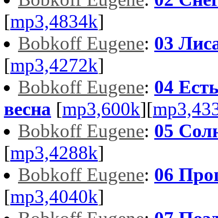
[
mp3,4834k
]
Bobkoff Eugene
:
03 Лис
[
mp3,4272k
]
Bobkoff Eugene
:
04 Ест
весна
[
mp3,600k
][
mp3,43
Bobkoff Eugene
:
05 Сол
[
mp3,4288k
]
Bobkoff Eugene
:
06 Про
[
mp3,4040k
]