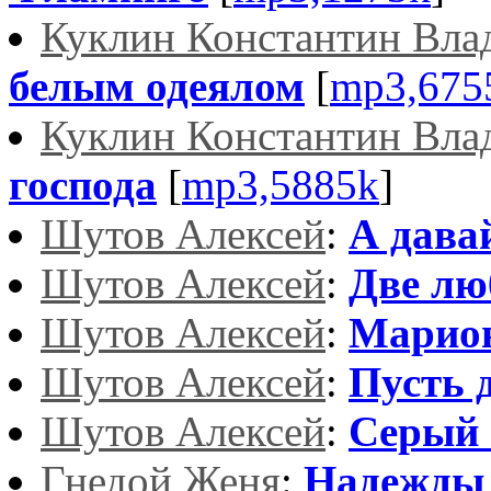
Куклин Константин Вла
белым одеялом
[
mp3,675
Куклин Константин Вла
господа
[
mp3,5885k
]
Шутов Алексей
:
А дава
Шутов Алексей
:
Две лю
Шутов Алексей
:
Марио
Шутов Алексей
:
Пусть 
Шутов Алексей
:
Серый с
Гнедой Женя
:
Надежды