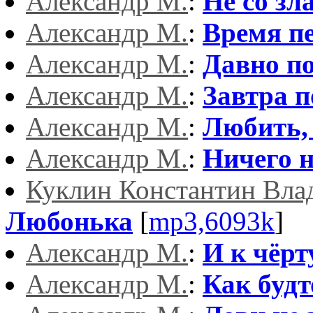
Александр М.
:
Не со зл
Александр М.
:
Время п
Александр М.
:
Давно п
Александр М.
:
Завтра 
Александр М.
:
Любить,
Александр М.
:
Ничего н
Куклин Константин Вла
Любонька
[
mp3,6093k
]
Александр М.
:
И к чёрт
Александр М.
:
Как будт