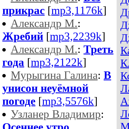
прикрас
[
mp3,1176k
]
Д
Александр М.
:
Д
Жребий
[
mp3,2239k
]
Д
Александр М.
:
Треть
К
года
[
mp3,2122k
]
К
Мурыгина Галина
:
В
К
унисон неуёмной
Л
погоде
[
mp3,5576k
]
А
Узланер Владимир
:
Л
М
Осеннее утро