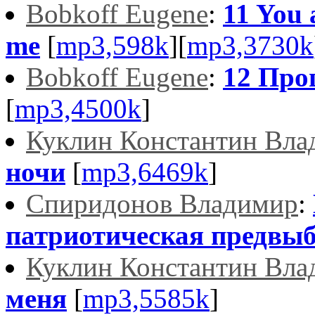
Bobkoff Eugene
:
11 You a
me
[
mp3,598k
][
mp3,3730k
Bobkoff Eugene
:
12 Про
[
mp3,4500k
]
Куклин Константин Вла
ночи
[
mp3,6469k
]
Спиридонов Владимир
:
патриотическая предвы
Куклин Константин Вла
меня
[
mp3,5585k
]