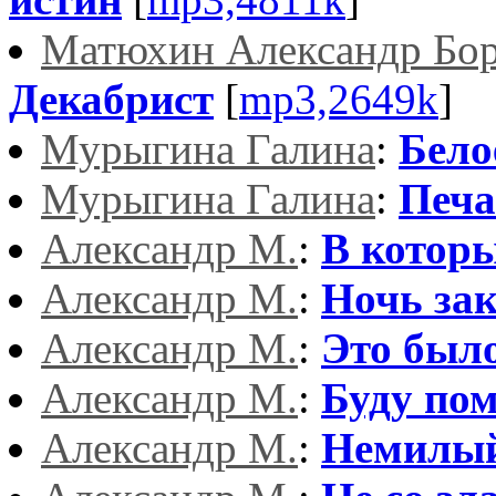
Матюхин Александр Бо
Декабрист
[
mp3,2649k
]
Мурыгина Галина
:
Бело
Мурыгина Галина
:
Печа
Александр М.
:
В которы
Александр М.
:
Ночь за
Александр М.
:
Это был
Александр М.
:
Буду по
Александр М.
:
Немилый