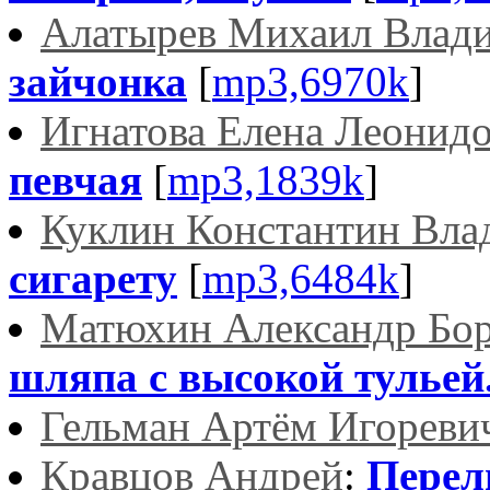
Алатырев Михаил Влад
зайчонка
[
mp3,6970k
]
Игнатова Елена Леонид
певчая
[
mp3,1839k
]
Куклин Константин Вла
сигарету
[
mp3,6484k
]
Матюхин Александр Бо
шляпа с высокой тульей.
Гельман Артём Игореви
Кравцов Андрей
:
Перел