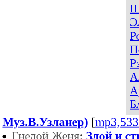
Ш
Э
Р
П
Р
А
А
Б
Муз.В.Узланер)
[
mp3,533
Гнедой Женя
:
Злой и с