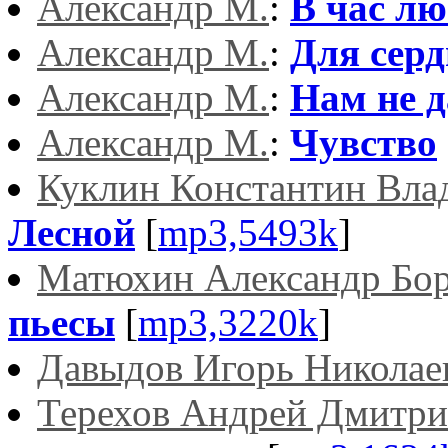
Александр М.
:
В час л
Александр М.
:
Для серд
Александр М.
:
Нам не 
Александр М.
:
Чувство
Куклин Константин Вла
Лесной
[
mp3,5493k
]
Матюхин Александр Бо
пьесы
[
mp3,3220k
]
Давыдов Игорь Николае
Терехов Андрей Дмитри