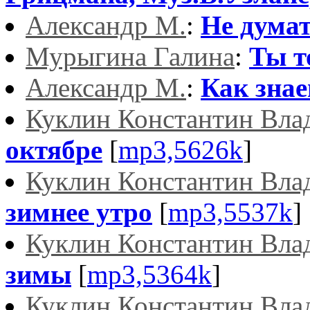
Александр М.
:
Не думат
Мурыгина Галина
:
Ты т
Александр М.
:
Как зна
Куклин Константин Вла
октябре
[
mp3,5626k
]
Куклин Константин Вла
зимнее утро
[
mp3,5537k
]
Куклин Константин Вла
зимы
[
mp3,5364k
]
Куклин Константин Вла