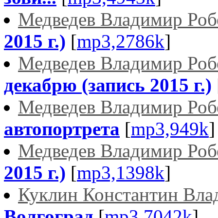
Медведев Владимир Роб
2015 г.)
[
mp3,2786k
]
Медведев Владимир Роб
декабрю (запись 2015 г.)
Медведев Владимир Роб
автопортрета
[
mp3,949k
]
Медведев Владимир Роб
2015 г.)
[
mp3,1398k
]
Куклин Константин Вла
Волгоград
[
mp3,7042k
]