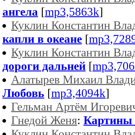
ангела
[
mp3,5863k
]
Куклин Константин Вла
капли в океане
[
mp3,728
Куклин Константин Вла
дороги дальней
[
mp3,706
Алатырев Михаил Влад
Любовь
[
mp3,4094k
]
Гельман Артём Игореви
Гнедой Женя
:
Картины 
Куклин Константин Вла