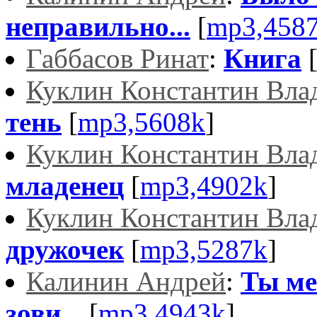
неправильно...
[
mp3,458
Габбасов Ринат
:
Книга
Куклин Константин Вла
тень
[
mp3,5608k
]
Куклин Константин Вла
младенец
[
mp3,4902k
]
Куклин Константин Вла
дружочек
[
mp3,5287k
]
Калинин Андрей
:
Ты ме
зови...
[
mp3,4943k
]