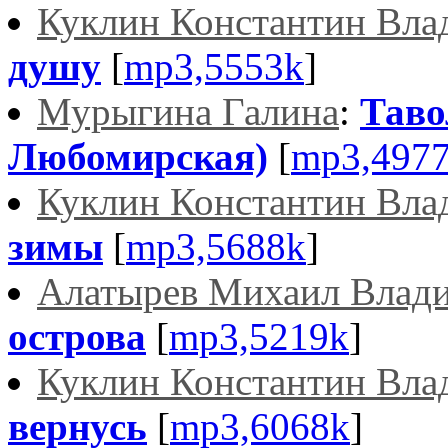
Куклин Константин Вла
душу
[
mp3,5553k
]
Мурыгина Галина
:
Таво
Любомирская)
[
mp3,497
Куклин Константин Вла
зимы
[
mp3,5688k
]
Алатырев Михаил Влад
острова
[
mp3,5219k
]
Куклин Константин Вла
вернусь
[
mp3,6068k
]