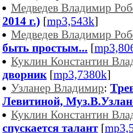
Медведев Владимир Роб
2014 г.)
[
mp3,543k
]
Медведев Владимир Роб
быть простым...
[
mp3,80
Куклин Константин Вла
дворник
[
mp3,7380k
]
Узланер Владимир
:
Тре
Левитиной, Муз.В.Узлан
Куклин Константин Вла
спускается талант
[
mp3,