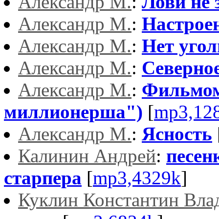
Александр М.
:
Лови не 
Александр М.
:
Настрое
Александр М.
:
Нет угол
Александр М.
:
Северное
Александр М.
:
Фильмом
миллионерша")
[
mp3,12
Александр М.
:
Ясность
Калинин Андрей
:
песен
старпера
[
mp3,4329k
]
Куклин Константин Вла