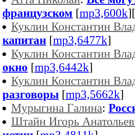
французском
[
mp3,600k
]
Куклин Константин Вла
капитан
[
mp3,6477k
]
Куклин Константин Вла
окно
[
mp3,6442k
]
Куклин Константин Вла
разговоры
[
mp3,5662k
]
Мурыгина Галина
:
Росс
Штайн Игорь Анатольев
истин
[
mp3,4811k
]