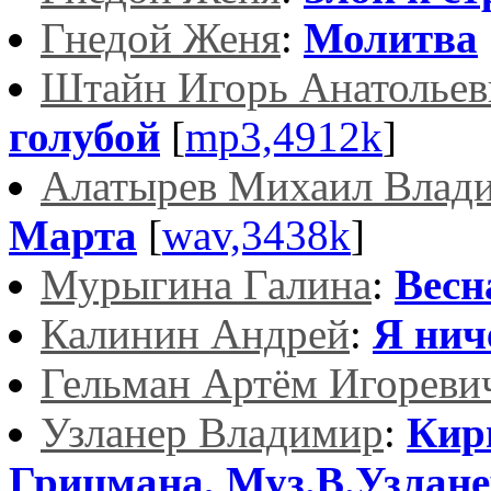
Гнедой Женя
:
Молитва
Штайн Игорь Анатольев
голубой
[
mp3,4912k
]
Алатырев Михаил Влад
Марта
[
wav,3438k
]
Мурыгина Галина
:
Весн
Калинин Андрей
:
Я нич
Гельман Артём Игореви
Узланер Владимир
:
Кир
Грицмана, Муз.В.Узлане