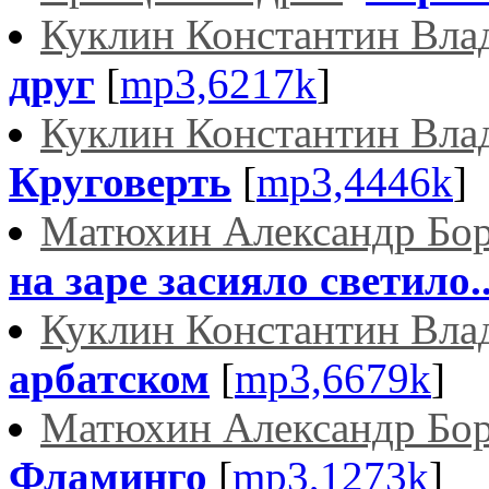
Куклин Константин Вла
друг
[
mp3,6217k
]
Куклин Константин Вла
Круговерть
[
mp3,4446k
]
Матюхин Александр Бо
на заре засияло светило..
Куклин Константин Вла
арбатском
[
mp3,6679k
]
Матюхин Александр Бо
Фламинго
[
mp3,1273k
]