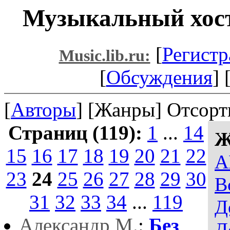
Музыкальный хост
[
Регистр
Music.lib.ru:
[
Обсуждения
] 
[
Авторы
] [Жанры] Отсорт
Страниц (119):
1
...
14
Ж
15
16
17
18
19
20
21
22
A
23
24
25
26
27
28
29
30
В
31
32
33
34
...
119
Д
Александр М.
:
Без
Д