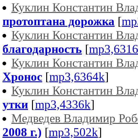
Куклин Константин Вла
протоптана дорожка
[
mp
Куклин Константин Вла
благодарность
[
mp3,631
Куклин Константин Вла
Хронос
[
mp3,6364k
]
Куклин Константин Вла
утки
[
mp3,4336k
]
Медведев Владимир Роб
2008 г.)
[
mp3,502k
]