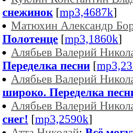
снежинок
[
mp3,4687k
]
Матюхин Александр Бо
Полотенце
[
mp3,1860k
]
Алябьев Валерий Никол
Переделка песни
[
mp3,23
Алябьев Валерий Никол
широко. Переделка песн
Алябьев Валерий Никол
снег!
[
mp3,2590k
]
Атта Николай
:
Всё могу