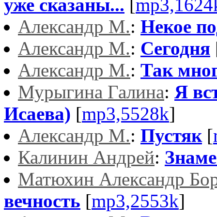
уже сказаны...
[
mp3,1624
Александр М.
:
Некое п
Александр М.
:
Сегодня
Александр М.
:
Так мно
Мурыгина Галина
:
Я вс
Исаева)
[
mp3,5528k
]
Александр М.
:
Пустяк
[
Калинин Андрей
:
Знаме
Матюхин Александр Бо
вечность
[
mp3,2553k
]