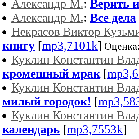
Александр М.
:
Верить и
Александр М.
:
Все дела
Некрасов Виктор Кузьм
книгу
[
mp3,7101k
]
Оценка
Куклин Константин Вла
кромешный мрак
[
mp3,6
Куклин Константин Вла
милый городок!
[
mp3,58
Куклин Константин Вла
календарь
[
mp3,7553k
]