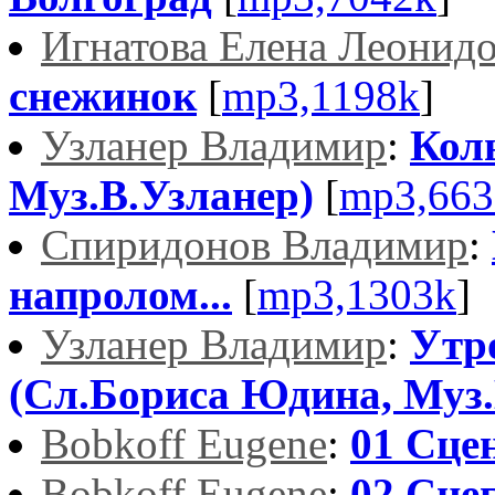
Игнатова Елена Леонид
снежинок
[
mp3,1198k
]
Узланер Владимир
:
Кол
Муз.В.Узланер)
[
mp3,663
Спиридонов Владимир
:
напролом...
[
mp3,1303k
]
Узланер Владимир
:
Утр
(Сл.Бориса Юдина, Муз.
Bobkoff Eugene
:
01 Сце
Bobkoff Eugene
:
02 Сне