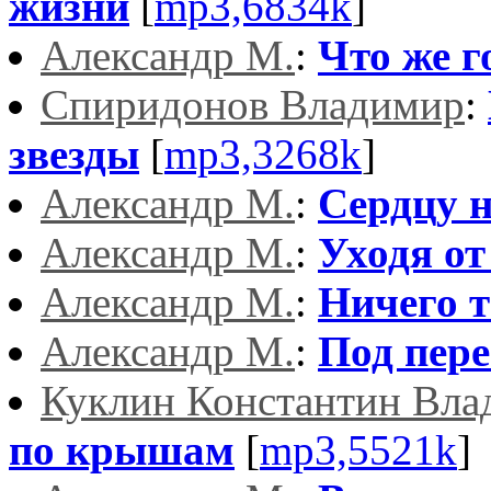
жизни
[
mp3,6834k
]
Александр М.
:
Что же г
Спиридонов Владимир
:
звезды
[
mp3,3268k
]
Александр М.
:
Сердцу 
Александр М.
:
Уходя о
Александр М.
:
Ничего т
Александр М.
:
Под пере
Куклин Константин Вла
по крышам
[
mp3,5521k
]