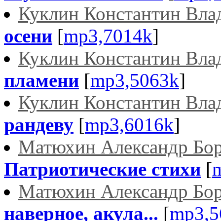
Куклин Константин Вла
осени
[
mp3,7014k
]
Куклин Константин Вла
пламени
[
mp3,5063k
]
Куклин Константин Вла
рандеву
[
mp3,6016k
]
Матюхин Александр Бо
Патриотические стихи
[
Матюхин Александр Бо
наверное, акула...
[
mp3,5