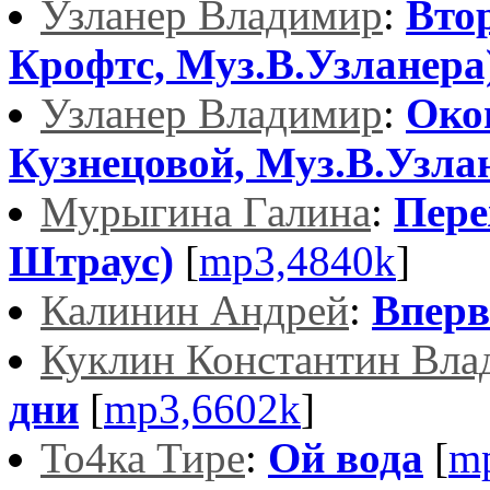
Узланер Владимир
:
Вто
Крофтс, Муз.В.Узланера
Узланер Владимир
:
Око
Кузнецовой, Муз.В.Узла
Мурыгина Галина
:
Пере
Штраус)
[
mp3,4840k
]
Калинин Андрей
:
Впер
Куклин Константин Вла
дни
[
mp3,6602k
]
То4ка Тире
:
Ой вода
[
m