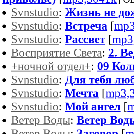
Svnstudio
:
Жизнь не до
Svnstudio
:
Встреча
[
mp3
Svnstudio
:
Рассвет
[
mp3
Восприятие Света
:
2. В
+ночной отдел+
:
09 Кол
Svnstudio
:
Для тебя люб
Svnstudio
:
Мечта
[
mp3,
Svnstudio
:
Мой ангел
[
m
Ветер Воды
:
Ветер Вод
Ветер Воды
:
Заговор
[
m