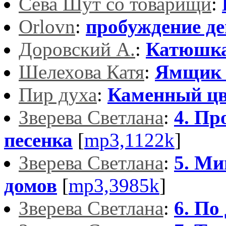
Сева Шут со товарищи
:
Orlovn
:
пробуждение д
Доровский А.
:
Катюшк
Шелехова Катя
:
Ямщик 
Пир духа
:
Каменный цв
Зверева Светлана
:
4. Пр
песенка
[
mp3,1122k
]
Зверева Светлана
:
5. М
домов
[
mp3,3985k
]
Зверева Светлана
:
6. По