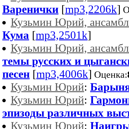
Варенички
[
mp3,2206k
]
О
Кузьмин Юрий, ансамб
Кума
[
mp3,2501k
]
Кузьмин Юрий, ансамб
темы русских и цыганс
песен
[
mp3,4006k
]
Оценка:
Кузьмин Юрий
:
Барын
Кузьмин Юрий
:
Гармон
эпизоды различных выс
Кузьмин Юрий
:
Наигры