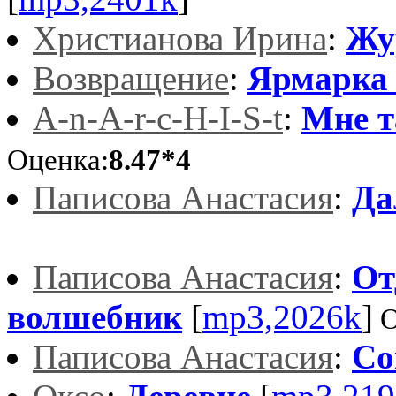
Христианова Ирина
:
Жу
Возвращение
:
Ярмарка 
A-n-A-r-c-H-I-S-t
:
Мне т
Оценка:
8.47*4
Паписова Анастасия
:
Да
Паписова Анастасия
:
От
волшебник
[
mp3,2026k
]
О
Паписова Анастасия
:
Со