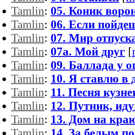
Tamlin
:
05. Коник воро
Tamlin
:
06. Если пойде
Tamlin
:
07. Мир отпуска
Tamlin
:
07а. Мой друг
[
Tamlin
:
09. Баллада у о
Tamlin
:
10. Я ставлю в 
Tamlin
:
11. Песня кузне
Tamlin
:
12. Путник, ид
Tamlin
:
13. Дом на кра
Tamlin
:
14. За белым п