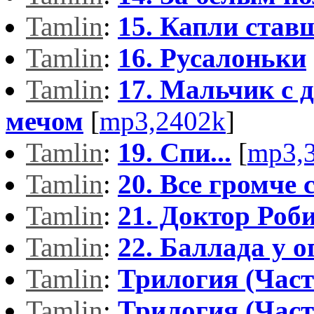
Tamlin
:
15. Капли став
Tamlin
:
16. Русалоньки
Tamlin
:
17. Мальчик с 
мечом
[
mp3,2402k
]
Tamlin
:
19. Спи...
[
mp3,
Tamlin
:
20. Все громче 
Tamlin
:
21. Доктор Роб
Tamlin
:
22. Баллада у о
Tamlin
:
Трилогия (Част
Tamlin
:
Трилогия (Част