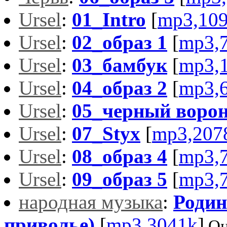
Ursel
:
01_Intro
[
mp3,10
Ursel
:
02_образ 1
[
mp3,
Ursel
:
03_бамбук
[
mp3,
Ursel
:
04_образ 2
[
mp3,
Ursel
:
05_черный ворон
Ursel
:
07_Styx
[
mp3,207
Ursel
:
08_образ 4
[
mp3,
Ursel
:
09_образ 5
[
mp3,
народная музыка
:
Родин
приволье)
[
mp3,3041k
]
Оц