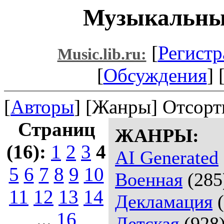
Музыкальный
[
Регистр
Music.lib.ru:
[
Обсуждения
] 
[
Авторы
] [Жанры] Отсорт
Страниц
ЖАНРЫ:
(16):
1
2
3
4
AI Generated
5
6
7
8
9
10
Военная
(285
11
12
13
14
Декламация
(
...
16
Детская
(928