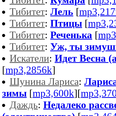
Тибитет
:
Лель
[
mp3,217
Тибитет
:
Птицы
[
mp3,2
Тибитет
:
Реченька
[
mp3
Тибитет
:
Уж, ты зимуш
Искатели
:
Идет Весна (
[
mp3,2856k
]
Шунина Лариса
:
Ларис
зимы
[
mp3,600k
][
mp3,37
Даждь
:
Недалеко рассв