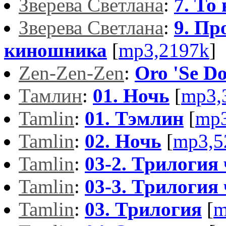
Зверева Светлана
:
7. То
Зверева Светлана
:
9. Пр
киношника
[
mp3,2197k
]
Zen-Zen-Zen
:
Oro 'Se Do
Тамлин
:
01. Ночь
[
mp3,
Tamlin
:
01. Тэмлин
[
mp3
Tamlin
:
02. Ночь
[
mp3,5
Tamlin
:
03-2. Трилогия
Tamlin
:
03-3. Трилогия
Tamlin
:
03. Трилогия
[
m