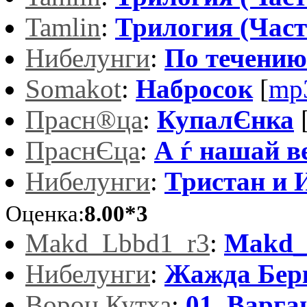
Tamlin
:
Трилогия (Част
Нибелунги
:
По течению
Somakot
:
Набросок
[
mp
Прасн®ца
:
КупалЄнка
ПраснЄца
:
А ѓ нашай в
Нибелунги
:
Тристан и 
Оценка:
8.00*3
Makd_Lbbd1_r3
:
Makd_
Нибелунги
:
Жажда Бер
Ворон Кутха
:
01. Варга