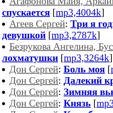
Агафонова Майя, Арка
спускается
[
mp3,4004k
]
Агеев Сергей
:
Три я го
девушкой
[
mp3,2787k
]
Безрукова Ангелина, Бус
лохматушки
[
mp3,3264k
]
Дон Сергей
:
Боль моя
[
Дон Сергей
:
Далекий к
Дон Сергей
:
Зимняя вь
Дон Сергей
:
Князь
[
mp3