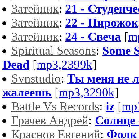
Затейник
:
21 - Студенч
Затейник
:
22 - Пирожок
Затейник
:
24 - Свеча
[
m
Spiritual Seasons
:
Some S
Dead
[
mp3,2399k
]
Svnstudio
:
Ты меня не 
жалеешь
[
mp3,3290k
]
Battle Vs Records
:
iz
[
mp
Грачев Андрей
:
Солнце 
Краснов Евгений
:
Фолк 