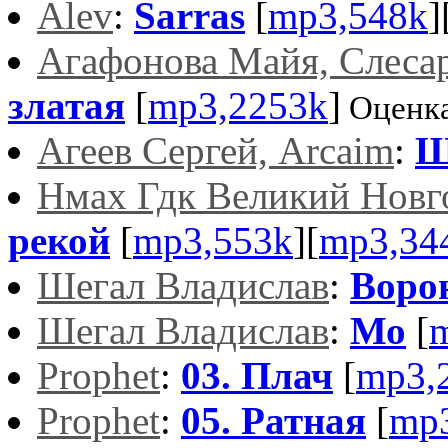
Alev
:
Sarras
[
mp3,548k
]
Агафонова Майя, Слесар
златая
[
mp3,2253k
]
Оценка
Агеев Сергей, Arcaim
:
Ш
Нмах Гдк Великий Новг
рекой
[
mp3,553k
][
mp3,34
Шегал Владислав
:
Воро
Шегал Владислав
:
Мо
[
Prophet
:
03. Плач
[
mp3,
Prophet
:
05. Ратная
[
mp