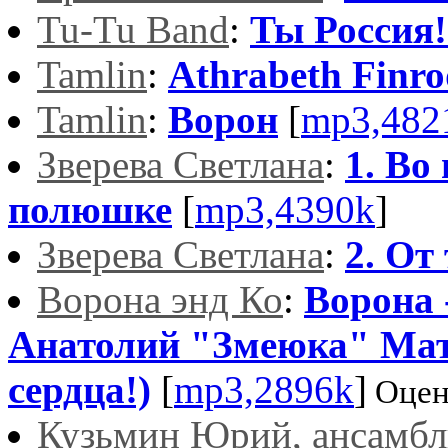
Tu-Tu Band
:
Ты Россия!
Tamlin
:
Athrabeth Finro
Tamlin
:
Ворон
[
mp3,482
Зверева Светлана
:
1. Во
полюшке
[
mp3,4390k
]
Зверева Светлана
:
2. От
Ворона энд Ко
:
Ворона 
Анатолий "Змеюка" Матя
сердца!)
[
mp3,2896k
]
Оцен
Кузьмин Юрий, ансамб