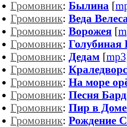
Громовник
:
Былина
[
mp
Громовник
:
Веда Велес
Громовник
:
Ворожея
[
m
Громовник
:
Голубиная 
Громовник
:
Дедам
[
mp3
Громовник
:
Краледворс
Громовник
:
На море ор
Громовник
:
Песня Бард
Громовник
:
Пир в Доме
Громовник
:
Рождение 