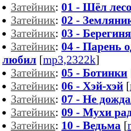
Затейник
:
01 - Шёл лес
Затейник
:
02 - Земляни
Затейник
:
03 - Берегиня
Затейник
:
04 - Парень 
любил
[
mp3,2322k
]
Затейник
:
05 - Ботинки
Затейник
:
06 - Хэй-хэй
[
Затейник
:
07 - Не дожд
Затейник
:
09 - Мухи ра
Затейник
:
10 - Ведьма
[