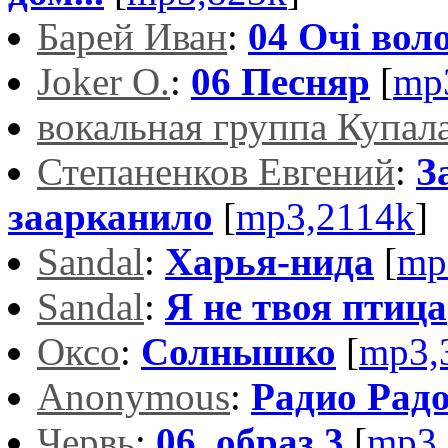
Барей Иван
:
04 Очi вол
Joker O.
:
06 Песняр
[
mp
вокальная группа Купал
Степаненков Евгений
:
З
заарканило
[
mp3,2114k
]
Sandal
:
Харья-нида
[
mp
Sandal
:
Я не твоя птица
Оксо
:
Солнышко
[
mp3,
Anonymous
:
Радио Рад
Червь
:
06_образ 3
[
mp3,