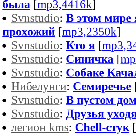
была
[
mp3,4416k
]
Svnstudio
:
В этом мире 
прохожий
[
mp3,2350k
]
Svnstudio
:
Кто я
[
mp3,3
Svnstudio
:
Синичка
[
mp
Svnstudio
:
Собаке Кача
Нибелунги
:
Семиречье
Svnstudio
:
В пустом до
Svnstudio
:
Друзья уход
легион kms
:
Chell-стук