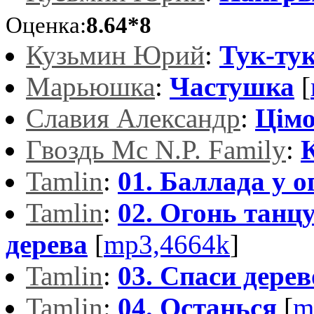
Оценка:
8.64*8
Кузьмин Юрий
:
Тук-ту
Марьюшка
:
Частушка
[
Славия Александр
:
Цiм
Гвоздь Мс N.P. Family
:
Tamlin
:
01. Баллада у о
Tamlin
:
02. Огонь танцу
дерева
[
mp3,4664k
]
Tamlin
:
03. Спаси дерев
Tamlin
:
04. Останься
[
m