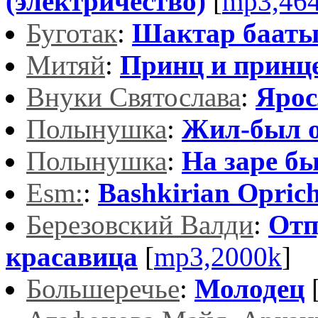
(электричество)
[
mp3,46
Буготак
:
Шактар баат
Митяй
:
Принц и принц
Внуки Святослава
:
Ярос
Полынушка
:
Жил-был 
Полынушка
:
На заре бы
Esm:
:
Bashkirian Opric
Березовский Валди
:
Отп
красавица
[
mp3,2000k
]
Большеречье
:
Молодец