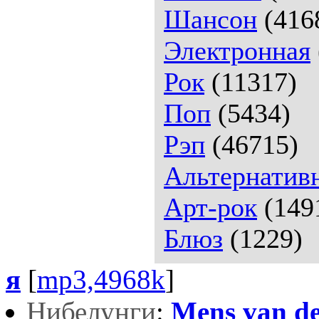
Шансон
(416
Электронная
Рок
(11317)
Поп
(5434)
Рэп
(46715)
Альтернатив
Арт-рок
(149
Блюз
(1229)
я
[
mp3,4968k
]
Нибелунги
:
Mens van de