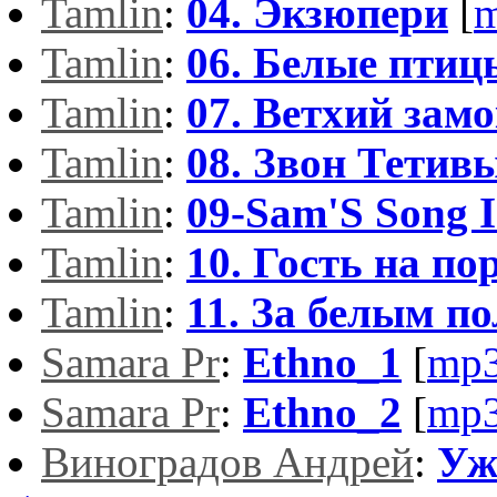
Tamlin
:
04. Экзюпери
[
m
Tamlin
:
06. Белые птиц
Tamlin
:
07. Ветхий зам
Tamlin
:
08. Звон Тетив
Tamlin
:
09-Sam'S Song 
Tamlin
:
10. Гость на по
Tamlin
:
11. За белым п
Samara Pr
:
Ethno_1
[
mp3
Samara Pr
:
Ethno_2
[
mp3
Виноградов Андрей
:
Уж