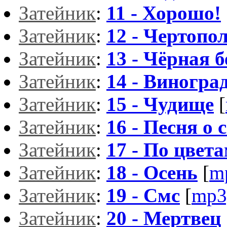
Затейник
:
11 - Хорошо!
Затейник
:
12 - Чертопо
Затейник
:
13 - Чёрная б
Затейник
:
14 - Виногра
Затейник
:
15 - Чудище
[
Затейник
:
16 - Песня о
Затейник
:
17 - По цвет
Затейник
:
18 - Осень
[
m
Затейник
:
19 - Смс
[
mp3
Затейник
:
20 - Мертвец