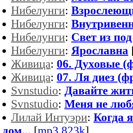
Нибелунги
:
Взрослеющ
Нибелунги
:
Внутривен
Нибелунги
:
Свет из по
Нибелунги
:
Ярославна
Живица
:
06. Духовые (
Живица
:
07. Ля диез (ф
Svnstudio
:
Давайте жит
Svnstudio
:
Меня не любя
Лилай Интуэри
:
Когда я
дом...
[
mp3,823k
]