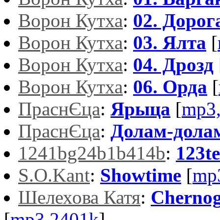
Ворон Кутха
:
02. Дорог
Ворон Кутха
:
03. Ялта
[
Ворон Кутха
:
04. Дрозд
Ворон Кутха
:
06. Орда
[
ПраснЄца
:
Ярыца
[
mp3
ПраснЄца
:
Долам-дола
1241bg24b1b414b
:
123te
S.O.Kant
:
Showtime
[
mp
Шелехова Катя
:
Chernog
[
mp3,2401k
]