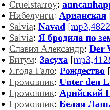
Cruelstarroy
:
anncanhap
Нибелунги
:
Арианская
Salvia
:
Navad
[
mp3,482
Salvia
:
Я бродила по зе
Славия Александр
:
Der 
Битум
:
Засуха
[
mp3,412
Ягода Гало
:
Рождество
Громовник
:
Unter den L
Громовник
:
Арийский 
Громовник
:
Белая Лан