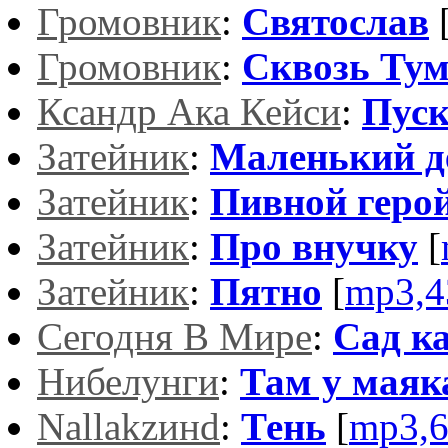
Громовник
:
Святослав
Громовник
:
Сквозь Ту
Ксандр Ака Кейси
:
Пуск
Затейник
:
Маленький д
Затейник
:
Пивной геро
Затейник
:
Про внучку
[
Затейник
:
Пятно
[
mp3,4
Сегодня В Мире
:
Сад к
Нибелунги
:
Там у маяка
Nallakzинd
:
Тень
[
mp3,