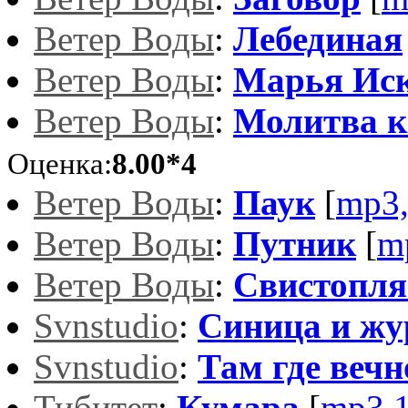
Ветер Воды
:
Лебединая
Ветер Воды
:
Марья Ис
Ветер Воды
:
Молитва к
Оценка:
8.00*4
Ветер Воды
:
Паук
[
mp3
Ветер Воды
:
Путник
[
m
Ветер Воды
:
Свистопля
Svnstudio
:
Синица и жу
Svnstudio
:
Там где вечн
Тибитет
:
Кумара
[
mp3,