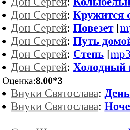
Дон Сергей
:
Колыбельн
Дон Сергей
:
Кружится 
Дон Сергей
:
Повезет
[
m
Дон Сергей
:
Путь домо
Дон Сергей
:
Степь
[
mp3
Дон Сергей
:
Холодный 
Оценка:
8.00*3
Внуки Святослава
:
День
Внуки Святослава
:
Ноче