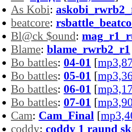
As Kobi
:
askobi_rwrb2_
beatcore
:
rsbattle_beatc
Bl@ck $ound
:
mag_r1_r
Blame
:
blame_rwrb2_r1
Bo battles
:
04-01
[
mp3,8
Bo battles
:
05-01
[
mp3,3
Bo battles
:
06-01
[
mp3,1
Bo battles
:
07-01
[
mp3,9
Cam
:
Cam_Final
[
mp3,4
coddy
:
coddy 1 raund sk