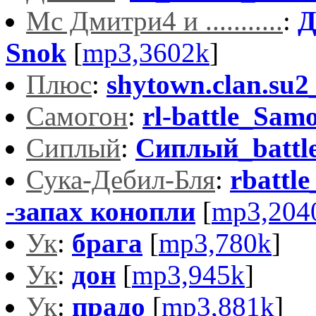
Мс Дмитри4 и ...........
:
Д
Snok
[
mp3,3602k
]
Плюс
:
shytown.clan.su
Самогон
:
rl-battle_Sa
Сиплый
:
Сиплый_battl
Сука-Дебил-Бля
:
rbattl
-запах конопли
[
mp3,204
Ук
:
брага
[
mp3,780k
]
Ук
:
дон
[
mp3,945k
]
Ук
:
прадо
[
mp3,881k
]