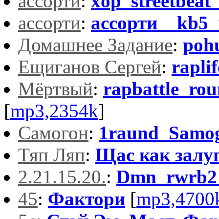
ассорти
:
xop_streetbeat
ассорти
:
ассорти__kb5_
Домашнее Задание
:
poh
Ещиганов Сергей
:
rapli
Мёртвый
:
rapbattle_ro
[
mp3,2354k
]
Самогон
:
1raund_Samo
Тяп Ляп
:
Щас как залу
2.21.15.20.
:
Dmn_rwrb2
45
:
Фактори
[
mp3,4700