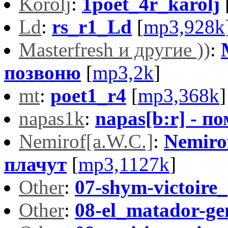
Korolj
:
1poet_4r_karolj
Ld
:
rs_r1_Ld
[
mp3,928k
Masterfresh и другие ))
:
позвоню
[
mp3,2k
]
mt
:
poet1_r4
[
mp3,368k
]
napas1k
:
napas[b:r] - п
Nemirof[a.W.C.]
:
Nemiro
плачут
[
mp3,1127k
]
Other
:
07-shym-victoire_
Other
:
08-el_matador-ge