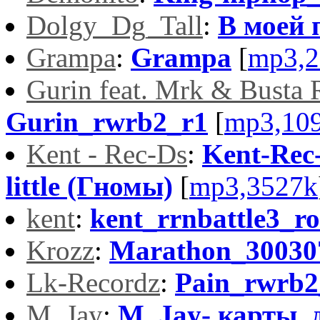
Dolgy_Dg_Tall
:
В моей 
Grampa
:
Grampa
[
mp3,2
Gurin feat. Mrk & Busta
Gurin_rwrb2_r1
[
mp3,10
Kent - Rec-Ds
:
Kent-Rec-
little (Гномы)
[
mp3,3527k
kent
:
kent_rrnbattle3_r
Krozz
:
Marathon_30030
Lk-Recordz
:
Pain_rwrb2
M. Jay
:
M. Jay- карты, 