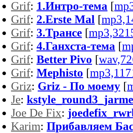
Grif
:
1.Интро-тема
[
mp3
Grif
:
2.Erste Mal
[
mp3,1
Grif
:
3.Трансе
[
mp3,321
Grif
:
4.Ганхста-тема
[
m
Grif
:
Better Pivo
[
wav,72
Grif
:
Mephisto
[
mp3,117
Griz
:
Griz - По моему
[
m
Je
:
kstyle_round3_jarme
Joe De Fix
:
joedefix_rw
Karim
:
Прибавляем Ба