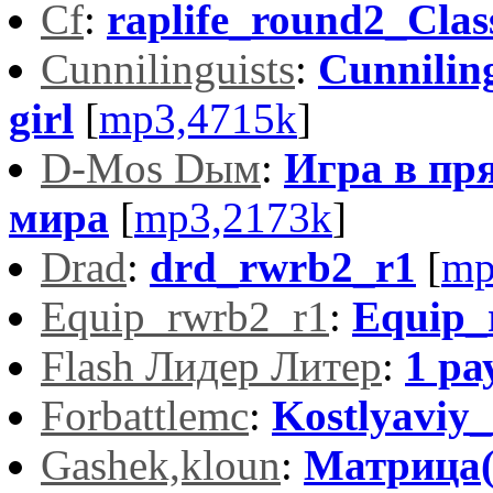
Cf
:
raplife_round2_Clas
Cunnilinguists
:
Cunniling
girl
[
mp3,4715k
]
D-Mos Dым
:
Игра в пр
мира
[
mp3,2173k
]
Drad
:
drd_rwrb2_r1
[
mp
Equip_rwrb2_r1
:
Equip_
Flash Лидер Литер
:
1 ра
Forbattlemc
:
Kostlyaviy
Gashek,kloun
:
Матрица(