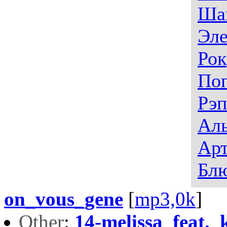
Ша
Эле
Рок
По
Рэп
Аль
Арт
Бл
on_vous_gene
[
mp3,0k
]
Other
:
14-melissa_feat._