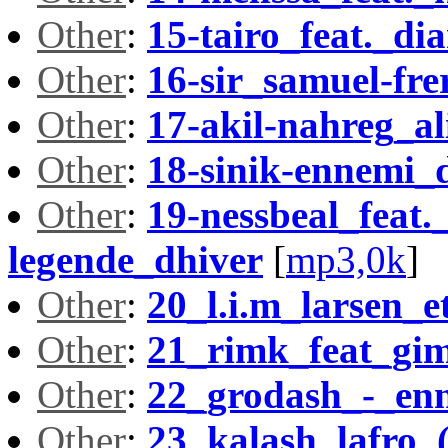
Other
:
15-tairo_feat._di
Other
:
16-sir_samuel-fre
Other
:
17-akil-nahreg_al
Other
:
18-sinik-ennemi_
Other
:
19-nessbeal_feat.
legende_dhiver
[
mp3,0k
]
Other
:
20_l.i.m_larsen_
Other
:
21_rimk_feat_gi
Other
:
22_grodash_-_en
Other
:
23_kalash_lafro_(