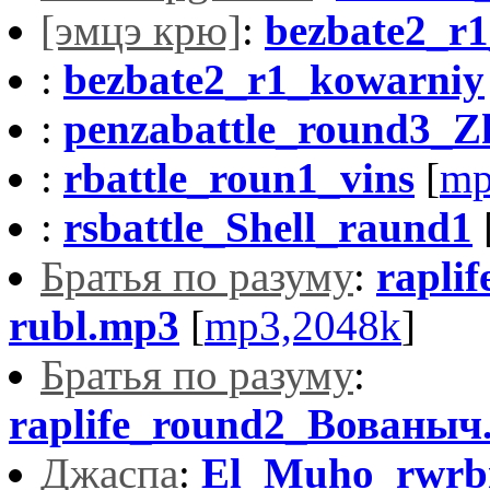
[эмцэ крю]
:
bezbate2_r
:
bezbate2_r1_kowarniy
:
penzabattle_round3_Z
:
rbattle_roun1_vins
[
mp
:
rsbattle_Shell_raund1
Братья по разуму
:
rapli
rubl.mp3
[
mp3,2048k
]
Братья по разуму
:
raplife_round2_Вованыч
Джacпa
:
El_Muho_rwrb