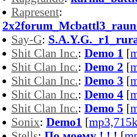
Rapresent
:
2x2forum_Mcbattl3_raun
Say-G
:
S.A.Y.G._r1_rur
Shit Clan Inc.
:
Demo 1
[
m
Shit Clan Inc.
:
Demo 2
[
m
Shit Clan Inc.
:
Demo 3
[
m
Shit Clan Inc.
:
Demo 4
[
m
Shit Clan Inc.
:
Demo 5
[
m
Sonix
:
Demo1
[
mp3,715
Stells
:
По моему ! ! !
[
mp