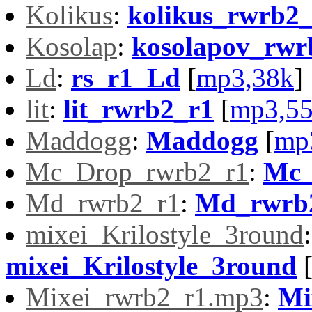
Kolikus
:
kolikus_rwrb2
Kosolap
:
kosolapov_rwr
Ld
:
rs_r1_Ld
[
mp3,38k
]
lit
:
lit_rwrb2_r1
[
mp3,5
Maddogg
:
Maddogg
[
mp
Mc_Drop_rwrb2_r1
:
Mc_
Md_rwrb2_r1
:
Md_rwrb
mixei_Krilostyle_3round
:
mixei_Krilostyle_3round
Mixei_rwrb2_r1.mp3
:
Mi