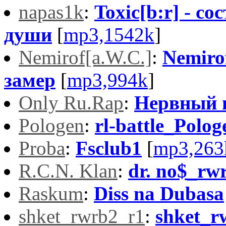
napas1k
:
Toxic[b:r] - со
души
[
mp3,1542k
]
Nemirof[a.W.C.]
:
Nemiro
замер
[
mp3,994k
]
Only Ru.Rap
:
Нервный и
Pologen
:
rl-battle_Polo
Proba
:
Fsclub1
[
mp3,263
R.C.N. Klan
:
dr. no$_rw
Raskum
:
Diss na Dubasa
shket_rwrb2_r1
:
shket_r