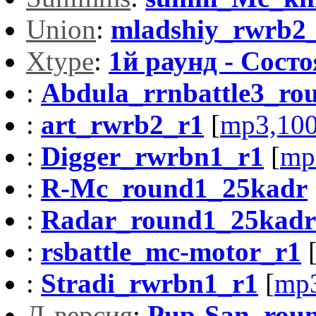
Union
:
mladshiy_rwrb2
Xtype
:
1й раунд - Сост
:
Abdula_rrnbattle3_ro
:
art_rwrb2_r1
[
mp3,10
:
Digger_rwrbn1_r1
[
mp
:
R-Mc_round1_25kadr
:
Radar_round1_25kadr
:
rsbattle_mc-motor_r1
:
Stradi_rwrbn1_r1
[
mp
Д-версия
:
Pup-San_round