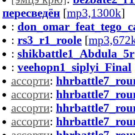
пересведён
[
mp3,1300k
]
:
don_omar_feat_tego_c
:
rs3_r1_roole
[
mp3,672
:
shikbattle1_Abdula_5r
:
veehopn1_siplyi_Final
ассорти
:
hhrbattle7_ro
ассорти
:
hhrbattle7_ro
ассорти
:
hhrbattle7_ro
ассорти
:
hhrbattle7_ro
ассорти
:
hhrbattle7_ro