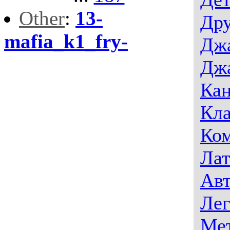
Other
:
13-
Дру
mafia_k1_fry-
Дж
Джа
Ка
Кла
Ко
Лат
Авт
Лег
Ме