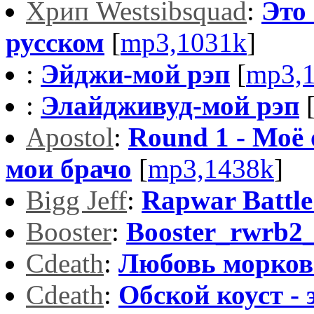
Хрип Westsibsquad
:
Это 
русском
[
mp3,1031k
]
:
Эйджи-мой рэп
[
mp3,
:
Элайдживуд-мой рэп
Apostol
:
Round 1 - Моё
мои брачо
[
mp3,1438k
]
Bigg Jeff
:
Rapwar Battl
Booster
:
Booster_rwrb2
Cdeath
:
Любовь морков
Cdeath
:
Обской коуст - э