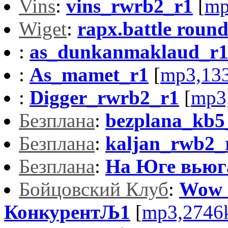
Vins
:
vins_rwrb2_r1
[
mp
Wiget
:
rapx.battle round
:
as_dunkanmaklaud_r
:
As_mamet_r1
[
mp3,13
:
Digger_rwrb2_r1
[
mp3
Безплана
:
bezplana_kb5
Безплана
:
kaljan_rwb2_
Безплана
:
На Юге вьюг
Бойцовский Клуб
:
Wow 
КонкурентЉ1
[
mp3,2746