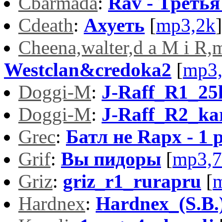
Cbarmada
:
Rav - Треть
Cdeath
:
Ахуеть
[
mp3,2k
]
Cheena,walter,d a M i R,
Westclan&credoka2
[
mp3
Doggi-M
:
J-Raff_R1_25
Doggi-M
:
J-Raff_R2_ka
Grec
:
Батл не Rapx - 1 
Grif
:
Вы пидоры
[
mp3,7
Griz
:
griz_r1_rurapru
[
Hardnex
:
Hardnex_(S.B.