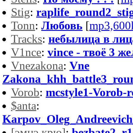
Stig
:
raplife_round2_sti
Tonn
:
Любовь
[
mp3,600
Tracks
:
небылица в лиц
V1nce
:
vince - твоё 3 ж
Vnezakona
:
Vne
Zakona_khh_battle3_rou
Vorob
:
mcstyle1-Vorob-
$anta
:
Karpov_Oleg_Andreevic
[эмцэ крю]
:
bezbate2_r