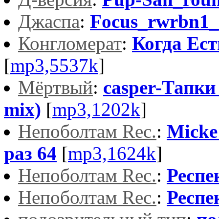
Джacпa
:
Focus_rwrbn1_
Конгломерат
:
Когда Ес
[
mp3,5537k
]
Мёртвый
:
casper-Тапки 
mix)
[
mp3,1202k
]
Непоболтам Rec.
:
Micke 
раз 64
[
mp3,1624k
]
Непоболтам Rec.
:
Респе
Непоболтам Rec.
:
Респе