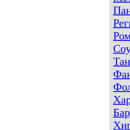
Па
Рег
Ром
Со
Тан
Фа
Фо
Ха
Бар
Хи