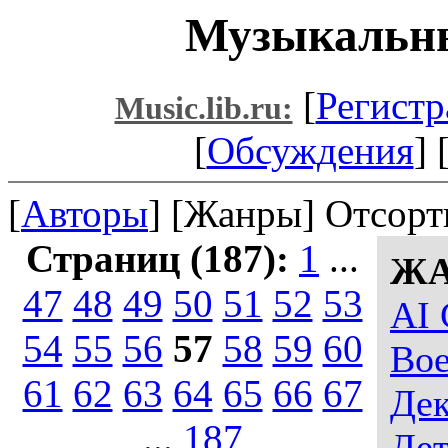
Музыкальны
[
Регистр
Music.lib.ru:
[
Обсуждения
] 
[
Авторы
] [Жанры] Отсорт
Страниц (187):
1
...
ЖА
47
48
49
50
51
52
53
AI 
54
55
56
57
58
59
60
Вое
61
62
63
64
65
66
67
Де
...
187
Дет