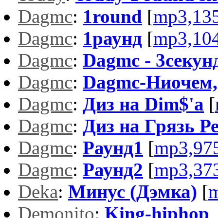
Dagmc
:
1round
[
mp3,13
Dagmc
:
1раунд
[
mp3,10
Dagmc
:
Dagmc - 3секун
Dagmc
:
Dagmc-Ниочем,
Dagmc
:
Диз на Dim$'а
[
Dagmc
:
Диз на Грязь Р
Dagmc
:
Раунд1
[
mp3,97
Dagmc
:
Раунд2
[
mp3,37
Deka
:
Минус (Дэмка)
[
m
Demonito
:
King-hiphop