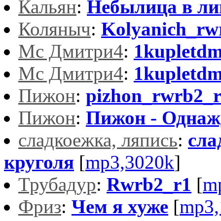
Кальян
:
Небылица в ли
Коляныч
:
Kolyanich_rw
Мс Дмитри4
:
1kupletdm
Мс Дмитри4
:
1kupletdm
Пижон
:
pizhon_rwrb2_
Пижон
:
Пижон - Однаж
сладкоежка, ляпись
:
сла
круголя
[
mp3,3020k
]
Трубадур
:
Rwrb2_r1
[
m
Фриз
:
Чем я хуже
[
mp3,