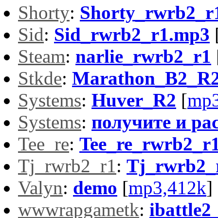
Shorty
:
Shorty_rwrb2_r
Sid
:
Sid_rwrb2_r1.mp3
Steam
:
narlie_rwrb2_r1
Stkde
:
Marathon_B2_R2
Systems
:
Huver_R2
[
mp3
Systems
:
получите и ра
Tee_re
:
Tee_re_rwrb2_r
Tj_rwrb2_r1
:
Tj_rwrb2_
Valyn
:
demo
[
mp3,412k
]
wwwrapgametk
:
ibattle