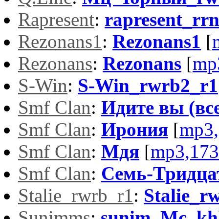
Rapresent
:
rapresent_rr
Rezonans1
:
Rezonans1
[
Rezonans
:
Rezonans
[
mp
S-Win
:
S-Win_rwrb2_r1
Smf Clan
:
Идите вы (вс
Smf Clan
:
Ирония
[
mp3,
Smf Clan
:
Мдя
[
mp3,173
Smf Clan
:
Семь-Тридца
Stalie_rwrb_r1
:
Stalie_r
Sunimms
:
sunim_Mc_khh