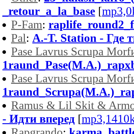
_retour_a_la_base
[
mp3,0
P-Fam
:
raplife_round2
Pal
:
A.-T. Station - Где 
Pase Lavrus Scrupa Morf
1raund_Pase(M.A.)_rapx
Pase Lavrus Scrupa Morf
1raund_Scrupa(M.A.)_ra
Ramus & Lil Skit & Arm
- Идти вперед
[
mp3,1410
Rapgrando
:
karma_battl