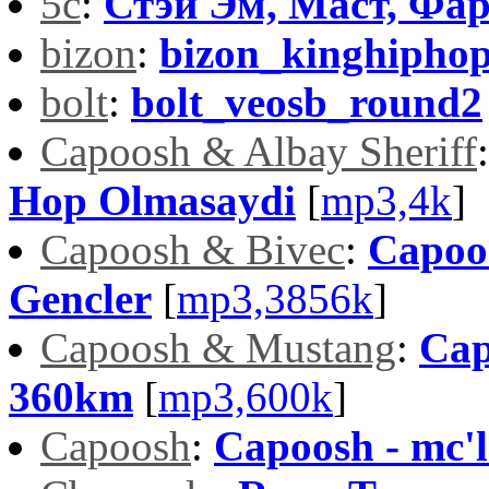
5c
:
Стэй Эм, Маст, Фар
bizon
:
bizon_kinghipho
bolt
:
bolt_veosb_round2
Capoosh & Albay Sheriff
Hop Olmasaydi
[
mp3,4k
]
Capoosh & Bivec
:
Capoos
Gencler
[
mp3,3856k
]
Capoosh & Mustang
:
Cap
360km
[
mp3,600k
]
Capoosh
:
Capoosh - mc'l