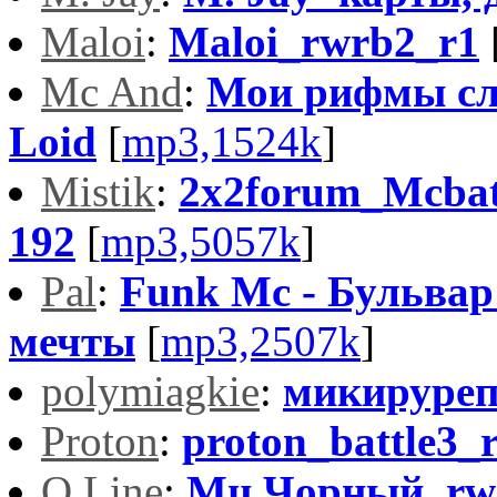
Maloi
:
Maloi_rwrb2_r1
Mc And
:
Мои рифмы сло
Loid
[
mp3,1524k
]
Mistik
:
2x2forum_Mcbat
192
[
mp3,5057k
]
Pal
:
Funk Mc - Бульвар
мечты
[
mp3,2507k
]
polymiagkie
:
микируре
Proton
:
proton_battle3_
Q.Line
:
Мц Чорный_rw