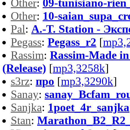
Other
:
09-tunisiano-rien
Other
:
10-saian_supa_cr
Pal
:
A.-T. Station - Эк
Pegass
:
Pegass_r2
[
mp3,
Rassim
:
Rassim-Made in
(Release)
[
mp3,3258k
]
s3rz
:
про
[
mp3,3290k
]
Sanay
:
sanay_Bcfam_ro
Sanjka
:
1poet_4r_sanjka
Stan
:
Marathon_B2_R2_