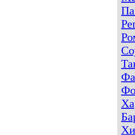
Па
Ре
Ро
Со
Та
Фа
Фо
Ха
Ба
Хи