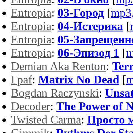
Entropia
:
03-Город
[
mp3
Entropia
:
04-Истерика
[
Entropia
:
05-Запрещенно
Entropia
:
06-Эпизод 1
[
m
Demian Aka Renton
:
Terr
Граf
:
Matrix No Dead
[
m
Bogdan Raczynski
:
Unsat
Decoder
:
The Power of 
Twisted Carma
:
Просто 
Gimmik
:
Rythms Der St