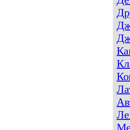
Др
Дж
Дж
Ка
Кл
Ко
Ла
Ав
Ле
Ме