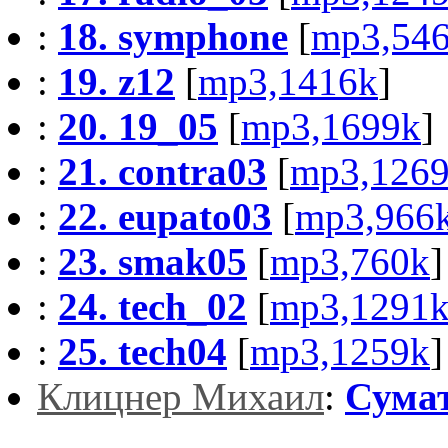
:
18. symphone
[
mp3,54
:
19. z12
[
mp3,1416k
]
:
20. 19_05
[
mp3,1699k
]
:
21. contra03
[
mp3,126
:
22. eupato03
[
mp3,966
:
23. smak05
[
mp3,760k
]
:
24. tech_02
[
mp3,1291
:
25. tech04
[
mp3,1259k
]
Клицнер Михаил
:
Сума