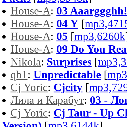
House-A
:
03 Aaarggghh!
House-A
:
04 Y
[
mp3,471
House-A
:
05
[
mp3,6260k
House-A
:
09 Do You Rea
Nikola
:
Surprises
[
mp3,3
qb1
:
Unpredictable
[
mp3
Cj Yoric
:
Cjcity
[
mp3,72
Лила и Карабут
:
03 - Л
Cj Yoric
:
Cj Taur - Up C
Version)
[
mp3,6144k
]