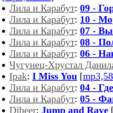
Лила и Карабут
:
09 - Го
Лила и Карабут
:
10 - Мо
Лила и Карабут
:
07 - В
Лила и Карабут
:
08 - По
Лила и Карабут
:
06 - Н
Чугунец-Хрустал Данил
Ipak
:
I Miss You
[
mp3,5
Лила и Карабут
:
04 - Гд
Лила и Карабут
:
05 - Фа
Djbeer
:
Jump and Rave