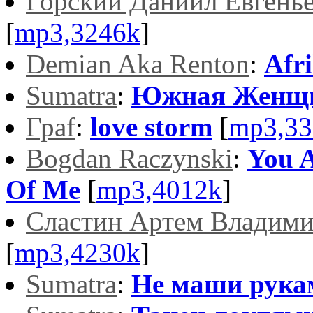
Горский Даниил Евгень
[
mp3,3246k
]
Demian Aka Renton
:
Afr
Sumatra
:
Южная Женщ
Граf
:
love storm
[
mp3,33
Bogdan Raczynski
:
You A
Of Me
[
mp3,4012k
]
Сластин Артем Владим
[
mp3,4230k
]
Sumatra
:
Не маши рука