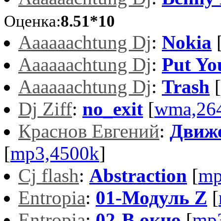
Оценка:
8.51*10
Aaaaaachtung Dj
:
Nokia
Aaaaaachtung Dj
:
Put Yo
Aaaaaachtung Dj
:
Trash
[
Dj Ziff
:
no_exit
[
wma,26
Краснов Евгений
:
Движе
[
mp3,4500k
]
Cj flash
:
Abstraction
[
mp
Entropia
:
01-Модуль Z
[
Entropia
:
02-В окно
[
mp