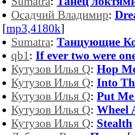
Sumatra
:
Танец локтям
Осадчий Владимир
:
Dre
[
mp3,4180k
]
Sumatra
:
Танцующие К
qb1
:
If ever two were on
Кутузов Илья Q
:
Hop M
Кутузов Илья Q
:
Into Th
Кутузов Илья Q
:
Put Me
Кутузов Илья Q
:
Wheel 
Кутузов Илья Q
:
Stealth