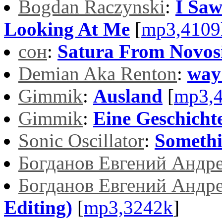
Bogdan Raczynski
:
I Saw
Looking At Me
[
mp3,4109
cон
:
Satura From Novos
Demian Aka Renton
:
way
Gimmik
:
Ausland
[
mp3,
Gimmik
:
Eine Geschicht
Sonic Oscillator
:
Somethi
Богданов Евгений Андр
Богданов Евгений Андр
Editing)
[
mp3,3242k
]