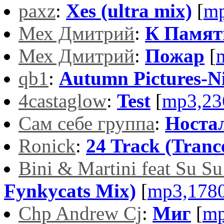
paxz
:
Xes (ultra mix)
[
mp
Мех Дмитрий
:
К Памят
Мех Дмитрий
:
Пожар
[
qb1
:
Autumn Pictures-N
4castaglow
:
Test
[
mp3,23
Сам себе группа
:
Носта
Ronick
:
24 Track (Tranc
Bini & Martini feat Su S
Fynkycats Mix)
[
mp3,178
Chp Andrew Cj
:
Миг
[
mp