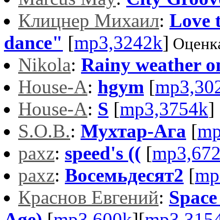
Клицнер Михаил
:
Love 
dance"
[
mp3,3242k
]
Оценк
Nikola
:
Rainy weather o
House-A
:
hgym
[
mp3,30
House-A
:
S
[
mp3,3754k
]
S.O.B.
:
Мухтар-Ага
[
mp
paxz
:
speed's ((
[
mp3,67
paxz
:
Восемьдесят2
[
mp
Краснов Евгений
:
Space
Age)
[
mp3,600k
][
mp3,315