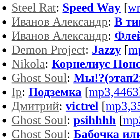
Steel Rat
:
Speed Way
[
w
Иванов Александр
:
В ти
Иванов Александр
:
Фле
Demon Project
:
Jazzy
[
m
Nikola
:
Корнелиус Пон
Ghost Soul
:
Мы!?(этап2
Ip
:
Подземка
[
mp3,4463
Дмитрий
:
victrel
[
mp3,3
Ghost Soul
:
psihhhh
[
mp
Ghost Soul
:
Бабочка или