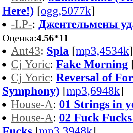
Here!)
[
ogg,5077k
]
-I.P-
:
Джентельмены уд
Оценка:
4.56*11
Ant43
:
Spla
[
mp3,4534k
]
Cj Yoric
:
Fake Morning
Cj Yoric
:
Reversal of Fo
Symphony)
[
mp3,6948k
]
House-A
:
01 Strings in 
House-A
:
02 Fuck Fucks
Fucks
[
mp3,3948k
]