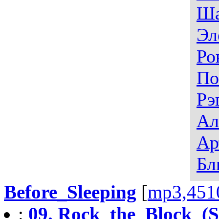
Ша
Эл
Ро
По
Рэ
Ал
Ар
Бл
Before_Sleeping
[
mp3,451
:
09. Rock_the_Block_(S