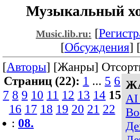
Музыкальный хо
[
Регистр
Music.lib.ru:
[
Обсуждения
] 
[
Авторы
] [Жанры] Отсорт
Страниц (22):
1
...
5
6
Ж
7
8
9
10
11
12
13
14
15
AI
16
17
18
19
20
21
22
Во
:
08.
Де
Де