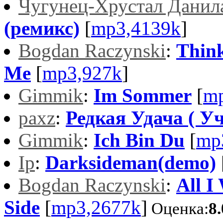
Чугунец-Хрустал Данил
(ремикс)
[
mp3,4139k
]
Bogdan Raczynski
:
Think
Me
[
mp3,927k
]
Gimmik
:
Im Sommer
[
mp
paxz
:
Редкая Удача ( Уч
Gimmik
:
Ich Bin Du
[
mp
Ip
:
Darksideman(demo)
Bogdan Raczynski
:
All I
Side
[
mp3,2677k
]
Оценка:
8