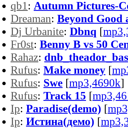
qb1
:
Autumn Pictures-C
Dreaman
:
Beyond Good a
Dj Urbanite
:
Dbnq
[
mp3,
Fr0st
:
Benny B vs 50 Ce
Rahaz
:
dnb_theador_bas
Rufus
:
Make money
[
mp
Rufus
:
Swe
[
mp3,4690k
]
Rufus
:
Track 15
[
mp3,46
Ip
:
Paradise(demo)
[
mp3
Ip
:
Истина(демо)
[
mp3,