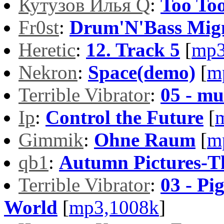
Кутузов Илья Q
:
Too Too
Fr0st
:
Drum'N'Bass Mi
Heretic
:
12. Track 5
[
mp3
Nekron
:
Space(demo)
[
m
Terrible Vibrator
:
05 - mu
Ip
:
Control the Future
[
Gimmik
:
Ohne Raum
[
m
qb1
:
Autumn Pictures-T
Terrible Vibrator
:
03 - Pi
World
[
mp3,1008k
]