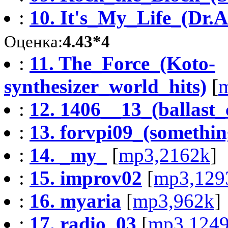
:
10. It's_My_Life_(Dr.
Оценка:
4.43*4
:
11. The_Force_(Koto-
synthesizer_world_hits)
[
:
12. 1406__13_(ballast_
:
13. forvpi09_(somethi
:
14. _my_
[
mp3,2162k
]
:
15. improv02
[
mp3,129
:
16. myaria
[
mp3,962k
]
:
17. radio_03
[
mp3,124