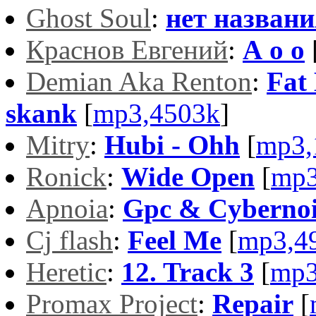
Ghost Soul
:
нет названи
Краснов Евгений
:
А о о
Demian Aka Renton
:
Fat 
skank
[
mp3,4503k
]
Mitry
:
Hubi - Ohh
[
mp3,
Ronick
:
Wide Open
[
mp3
Apnoia
:
Gpc & Cybernoi
Cj flash
:
Feel Me
[
mp3,4
Heretic
:
12. Track 3
[
mp3
Promax Project
:
Repair
[