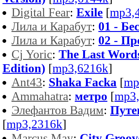
Digital Fear
:
Exile
[
mp3,
Лила и Карабут
:
01 - Бе
Лила и Карабут
:
02 - П
Cj Yoric
:
The Last Words
Edition)
[
mp3,6216k
]
Ant43
:
Shaka Facka
[
mp
Ammahatra
:
метро
[
mp3
Элефантов Вадим
:
Путе
[
mp3,2316k
]
Marcus May
:
City Groov