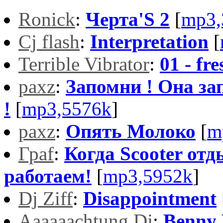
Ronick
:
Черта'S 2
[
mp3,
Cj flash
:
Interpretation
[
Terrible Vibrator
:
01 - fr
paxz
:
Запомни ! Она за
!
[
mp3,5576k
]
paxz
:
Опять Молоко
[
m
Граf
:
Когда Scooter от
работаем!
[
mp3,5952k
]
Dj Ziff
:
Disappointment
Aaaaaachtung Dj
:
Benny 