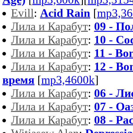
Evill
:
Acid Rain
[
mp3,36
Лила и Карабут
:
09 - По
Лила и Карабут
:
10 - Co
Лила и Карабут
:
11 - Bo
Лила и Карабут
:
12 - Bo
время
[
mp3,4600k
]
Лила и Карабут
:
06 - Ли
Лила и Карабут
:
07 - Оа
Лила и Карабут
:
08 - Р