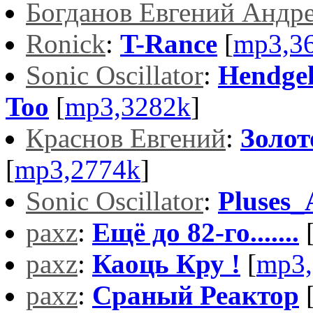
Богданов Евгений Андр
Ronick
:
T-Rance
[
mp3,3
Sonic Oscillator
:
Hendgeh
Too
[
mp3,3282k
]
Краснов Евгений
:
Золот
[
mp3,2774k
]
Sonic Oscillator
:
Pluses
paxz
:
Ещё до 82-го.......
paxz
:
Каоць Кру !
[
mp3,
paxz
:
Сраный Реактор