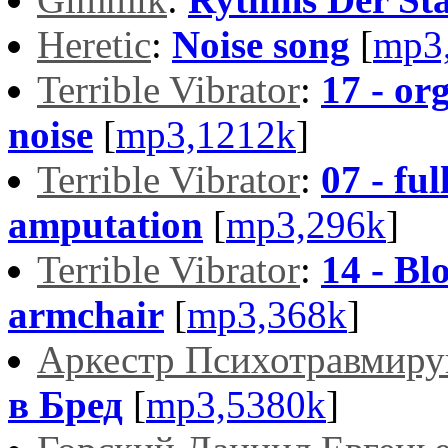
Heretic
:
Noise song
[
mp3
Terrible Vibrator
:
17 - or
noise
[
mp3,1212k
]
Terrible Vibrator
:
07 - ful
amputation
[
mp3,296k
]
Terrible Vibrator
:
14 - Bl
armchair
[
mp3,368k
]
Аркестр Психотравмир
в Бред
[
mp3,5380k
]