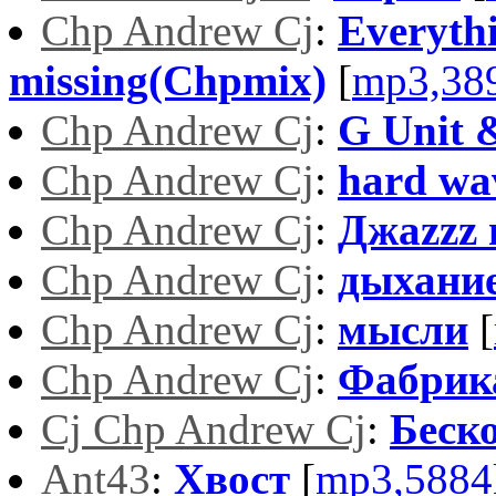
Chp Andrew Cj
:
Everythi
missing(Chpmix)
[
mp3,38
Chp Andrew Cj
:
G Unit 
Chp Andrew Cj
:
hard wa
Chp Andrew Cj
:
Джаzzz 
Chp Andrew Cj
:
дыхани
Chp Andrew Cj
:
мысли
[
Chp Andrew Cj
:
Фабрик
Cj Chp Andrew Cj
:
Беск
Ant43
:
Хвост
[
mp3,5884