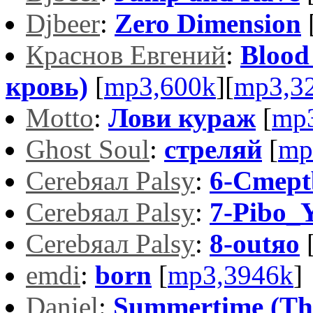
Djbeer
:
Zero Dimension
Краснов Евгений
:
Blood
кровь)
[
mp3,600k
][
mp3,3
Motto
:
Лови кураж
[
mp
Ghost Soul
:
стреляй
[
mp
Cerebяaл Palsy
:
6-Cmept
Cerebяaл Palsy
:
7-Pibo_
Cerebяaл Palsy
:
8-outяo
emdi
:
born
[
mp3,3946k
]
Daniel
:
Summertime (Th