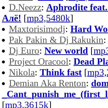
D.Neezz
:
Aphrodite feat
Алё!
[
mp3,5480k
]
Maxtorisimodj
:
Hard Wo
Pak Pakin & Dj Rakukin
Dj Euro
:
New world
[
mp3
Project Oracool
:
Dead Pl
Nikola
:
Think fast
[
mp3,
Demian Aka Renton
:
dom
_Cant_punish_me_(first_l
[
mp3,3615k
]