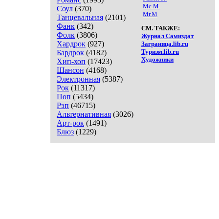
Mc M.
Соул
(370)
Mr.M
Танцевальная
(2101)
Фанк
(342)
СМ. ТАКЖЕ:
Фолк
(3806)
Журнал Самиздат
Хардрок
(927)
Заграница.lib.ru
Туризм.lib.ru
Бардрок
(4182)
Художники
Хип-хоп
(17423)
Шансон
(4168)
Электронная
(5387)
Рок
(11317)
Поп
(5434)
Рэп
(46715)
Альтернативная
(3026)
Арт-рок
(1491)
Блюз
(1229)