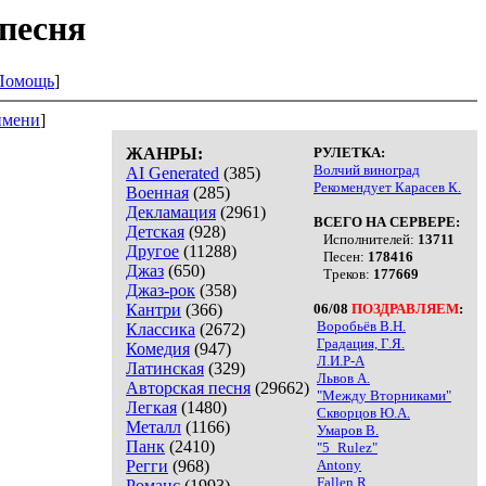
песня
Помощь
]
имени
]
ЖАНРЫ:
РУЛЕТКА:
Волчий виноград
AI Generated
(385)
Рекомендует Карасев К.
Военная
(285)
Декламация
(2961)
ВСЕГО НА СЕРВЕРЕ:
Детская
(928)
Исполнителей:
13711
Другое
(11288)
Песен:
178416
Джаз
(650)
Треков:
177669
Джаз-рок
(358)
Кантри
(366)
06/08
ПОЗДРАВЛЯЕМ
:
Воробьёв В.Н.
Классика
(2672)
Градация, Г.Я.
Комедия
(947)
Л.И.Р-А
Латинская
(329)
Львов А.
Авторская песня
(29662)
"Между Вторниками"
Легкая
(1480)
Скворцов Ю.А.
Металл
(1166)
Умаров В.
Панк
(2410)
"5_Rulez"
Регги
(968)
Antony
Fallen R.
Романс
(1993)