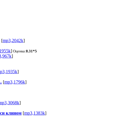
[
mp3,2042k
]
1955k
]
Оценка:
8.31*5
,967k
]
p3,1935k
]
.
[
mp3,1796k
]
mp3,3068k
]
уси клином
[
mp3,1383k
]