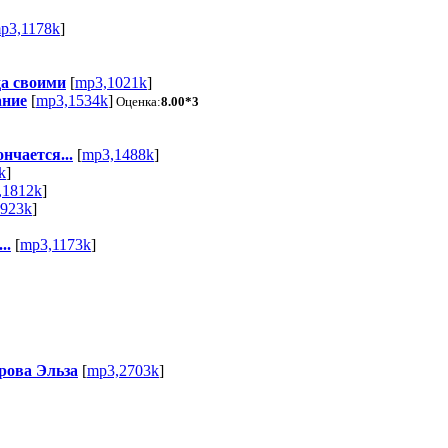
p3,1178k
]
а своими
[
mp3,1021k
]
ание
[
mp3,1534k
]
Оценка:
8.00*3
нчается...
[
mp3,1488k
]
k
]
,1812k
]
923k
]
..
[
mp3,1173k
]
рова Эльза
[
mp3,2703k
]