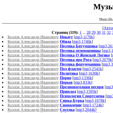
Музы
Music.lib
[
Авто
Страниц (119):
1
...
28
29
30
31
32
Козлов Александр Иванович
:
Нокаут
[
mp3,1170k
]
Козлов Александр Иванович
:
Обида
[
mp3,1746k
]
Козлов Александр Иванович
:
Песенка Битумщика
[
mp3,26
Козлов Александр Иванович
:
Песенка мгимошницы
[
mp3,
Козлов Александр Иванович
:
Песенка О Женской Логике
[
Козлов Александр Иванович
:
Песенка про Рога
[
mp3,2079k
Козлов Александр Иванович
:
Песенка форумчанина
[
mp3,3
Козлов Александр Иванович
:
Под флагом
[
mp3,2541k
]
Козлов Александр Иванович
:
Политика
[
mp3,1630k
]
Козлов Александр Иванович
:
Порно
[
mp3,1336k
]
Козлов Александр Иванович
:
Порыв
[
mp3,833k
]
Козлов Александр Иванович
:
Предновогодняя песнря
[
mp3
Козлов Александр Иванович
:
Приплод
[
mp3,1595k
]
Козлов Александр Иванович
:
Психология Спортсмена
[
mp3
Козлов Александр Иванович
:
Сивка-Бурка
[
mp3,1678k
]
Козлов Александр Иванович
:
Сновидение
[
mp3,1724k
]
Козлов Александр Иванович
:
Соседка
[
mp3,2044k
]