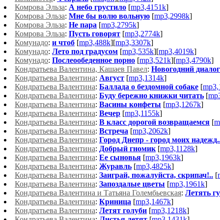
Комрова Эльза
:
А небо грустило
[
mp3,4151k
]
Комрова Эльза
:
Мне бы волю вольную
[
mp3,2998k
]
Комрова Эльза
:
Не пара
[
mp3,2795k
]
Комрова Эльза
:
Пусть говорят
[
mp3,2774k
]
Комунадо
:
и чтоб
[
mp3,488k
][
mp3,3307k
]
Комунадо
:
Лето под градусом
[
mp3,535k
][
mp3,4019k
]
Комунадо
:
Послеообеденное порно
[
mp3,521k
][
mp3,4790k
]
Кондратьева Валентина, Кашаев Павел
:
Новогодний диалог
Кондратьева Валентина
:
Август
[
mp3,1314k
]
Кондратьева Валентина
:
Баллада о бездомной собаке
[
mp3,
Кондратьева Валентина
:
Буду бережно книжки читать
[
mp3
Кондратьева Валентина
:
Васины конфеты
[
mp3,1267k
]
Кондратьева Валентина
:
Вечер
[
mp3,1155k
]
Кондратьева Валентина
:
В класс дорогой возвращаемся
[
m
Кондратьева Валентина
:
Встреча
[
mp3,2062k
]
Кондратьева Валентина
:
Город Днепр - город моих надежд..
Кондратьева Валентина
:
Добрый гномик
[
mp3,1128k
]
Кондратьева Валентина
:
Ее сыновья
[
mp3,1963k
]
Кондратьева Валентина
:
Журавль
[
mp3,4825k
]
Кондратьева Валентина
:
Заиграй, пожалуйста, скрипач!..
[
Кондратьева Валентина
:
Запоздалые цветы
[
mp3,1961k
]
Кондратьева Валентина и Татьяна Голембьевская
:
Летять г
Кондратьева Валентина
:
Криница
[
mp3,1467k
]
Кондратьева Валентина
:
Летят голуби
[
mp3,1218k
]
Кондратьева Валентина
:
Листья летят
[
mp3,1431k
]