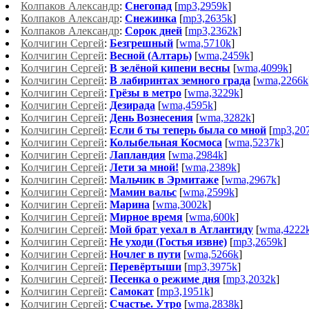
Колпаков Александр
:
Снегопад
[
mp3,2959k
]
Колпаков Александр
:
Снежинка
[
mp3,2635k
]
Колпаков Александр
:
Сорок дней
[
mp3,2362k
]
Колчигин Сергей
:
Безгрешный
[
wma,5710k
]
Колчигин Сергей
:
Весной (Алтарь)
[
wma,2459k
]
Колчигин Сергей
:
В зелёной кипени весны
[
wma,4099k
]
Колчигин Сергей
:
В лабиринтах земного града
[
wma,2266k
Колчигин Сергей
:
Грёзы в метро
[
wma,3229k
]
Колчигин Сергей
:
Дезирада
[
wma,4595k
]
Колчигин Сергей
:
День Вознесения
[
wma,3282k
]
Колчигин Сергей
:
Если б ты теперь была со мной
[
mp3,20
Колчигин Сергей
:
Колыбельная Космоса
[
wma,5237k
]
Колчигин Сергей
:
Лапландия
[
wma,2984k
]
Колчигин Сергей
:
Лети за мной!
[
wma,2389k
]
Колчигин Сергей
:
Мальчик в Эрмитаже
[
wma,2967k
]
Колчигин Сергей
:
Мамин вальс
[
wma,2599k
]
Колчигин Сергей
:
Марина
[
wma,3002k
]
Колчигин Сергей
:
Мирное время
[
wma,600k
]
Колчигин Сергей
:
Мой брат уехал в Атлантиду
[
wma,4222
Колчигин Сергей
:
Не уходи (Гостья извне)
[
mp3,2659k
]
Колчигин Сергей
:
Ночлег в пути
[
wma,5266k
]
Колчигин Сергей
:
Перевёртыши
[
mp3,3975k
]
Колчигин Сергей
:
Песенка о режиме дня
[
mp3,2032k
]
Колчигин Сергей
:
Самокат
[
mp3,1951k
]
Колчигин Сергей
:
Счастье. Утро
[
wma,2838k
]