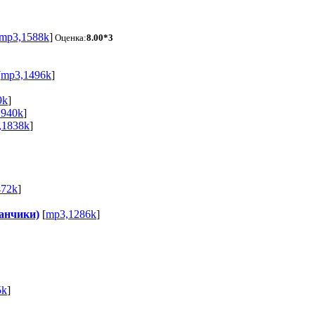
mp3,1588k
]
Оценка:
8.00*3
[
mp3,1496k
]
9k
]
1940k
]
,1838k
]
472k
]
анчики)
[
mp3,1286k
]
5k
]