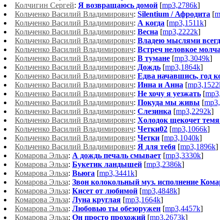
Колчигин Сергей
:
Я возвращаюсь домой
[
mp3,2786k
]
Кольченко Василий Владимирович
:
Silentium / Афродита
[
m
Кольченко Василий Владимирович
:
А когда
[
mp3,1511k
]
Кольченко Василий Владимирович
:
Весна
[
mp3,2222k
]
Кольченко Василий Владимирович
:
Владею мыслями всегд
Кольченко Василий Владимирович
:
Встреч неловкое молч
Кольченко Василий Владимирович
:
В тумане
[
mp3,3049k
]
Кольченко Василий Владимирович
:
Дождь
[
mp3,1864k
]
Кольченко Василий Владимирович
:
Едва начавшись, год ко
Кольченко Василий Владимирович
:
Инна и Анна
[
mp3,1522
Кольченко Василий Владимирович
:
Не хочу я уезжать
[
mp3
Кольченко Василий Владимирович
:
Покуда мы живы
[
mp3,
Кольченко Василий Владимирович
:
Слезинка
[
mp3,2292k
]
Кольченко Василий Владимирович
:
Холодок щекочет темя.
Кольченко Василий Владимирович
:
Четки02
[
mp3,1066k
]
Кольченко Василий Владимирович
:
Четки
[
mp3,1040k
]
Кольченко Василий Владимирович
:
Я для тебя
[
mp3,1896k
]
Комарова Эльза
:
А дождь печаль смывает
[
mp3,3330k
]
Комарова Эльза
:
Букетик ландышей
[
mp3,2386k
]
Комарова Эльза
:
Вьюга
[
mp3,3441k
]
Комарова Эльза
:
Звон колокольный муз. исполнение Кома
Комарова Эльза
:
Кисет от любимой
[
mp3,4848k
]
Комарова Эльза
:
Луна круглая
[
mp3,1664k
]
Комарова Эльза
:
Любовью ты обезоружен
[
mp3,4457k
]
Комарова Эльза
:
Он просто прохожий
[
mp3,2673k
]