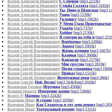
Козлов Александр Иванович
:
С Северов
[
mp3,2233k
]
Козлов Александр Иванович
:
Судьба Солдата
[
mp3,3182k
]
Козлов Александр Иванович
:
Ты, Пиво и Шашлык
[
mp3,1
Козлов Александр Иванович
:
Удача
[
mp3,1539k
]
Козлов Александр Иванович
:
Уклонист
[
mp3,1962k
]
Козлов Александр Иванович
:
У Меня Глаза Приоткрытые
Козлов Александр Иванович
:
Ухажёр
[
mp3,737k
]
Козлов Александр Иванович
:
Хоббит
[
mp3,2139k
]
Козлов Александр Иванович
:
Я смотрю на тебя и
[
mp3,255
Козлов Сергей Владимирович
:
Верёвочка
[
mp3,2496k
]
Козлов Сергей Владимирович
:
Дорога
[
mp3,1905k
]
Козлов Сергей Владимирович
:
Жизнь осенняя
[
mp3,1667k
]
Козлов Сергей Владимирович
:
Казачья
[
mp3,3068k
]
Козлов Сергей Владимирович
:
Кандагар
[
mp3,2579k
]
Козлов Сергей Владимирович
:
Мне грустно
[
mp3,2819k
]
Козлов Сергей Владимирович
:
Песня странника
[
mp3,1866
Козлов Сергей Владимирович
:
Приказ
[
mp3,1515k
]
Козлов Сергей Леонидович
:
Жемчужные реки
[
mp3,386k
]
Козлов Сергей
:
Пой, Весна!
[
mp3,504k
][
mp3,2026k
]
Козловская Татьяна
:
Игрушка
[
mp3,4568k
]
Козырев Никита
:
Измерение жизни
[
mp3,5384k
]
Колесо F
:
Мамина
[
mp3,3242k
]
Колечкин Иван
:
В стране
[
mp3,1650k
]
Колечкин Иван
:
Как Создатель в тот день решил
[
mp3,205
Колечкин Иван
:
Театральный романс
[
mp3,1311k
]