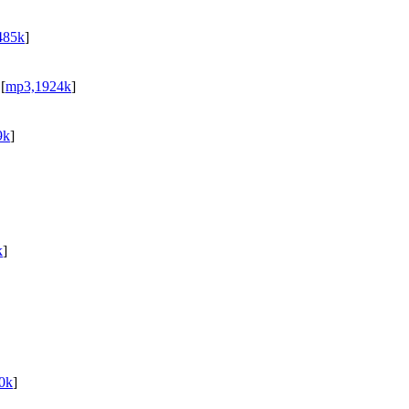
485k
]
[
mp3,1924k
]
9k
]
k
]
0k
]