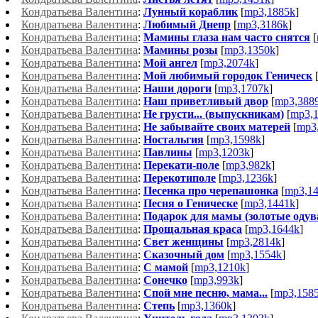
Кондратьева Валентина
:
Лунный кораблик
[
mp3,1885k
]
Кондратьева Валентина
:
Любимый Днепр
[
mp3,3186k
]
Кондратьева Валентина
:
Мамины глаза нам часто снятся
[
Кондратьева Валентина
:
Мамины розы
[
mp3,1350k
]
Кондратьева Валентина
:
Мой ангел
[
mp3,2074k
]
Кондратьева Валентина
:
Мой любимый городок Геническ
Кондратьева Валентина
:
Наши дороги
[
mp3,1707k
]
Кондратьева Валентина
:
Наш приветливый двор
[
mp3,388
Кондратьева Валентина
:
Не грусти... (выпускникам)
[
mp3,
Кондратьева Валентина
:
Не забывайте своих матерей
[
mp3
Кондратьева Валентина
:
Ностальгия
[
mp3,1598k
]
Кондратьева Валентина
:
Павлины
[
mp3,1203k
]
Кондратьева Валентина
:
Перекати-поле
[
mp3,982k
]
Кондратьева Валентина
:
Перекотиполе
[
mp3,1236k
]
Кондратьева Валентина
:
Песенка про черепашонка
[
mp3,1
Кондратьева Валентина
:
Песня о Геническе
[
mp3,1441k
]
Кондратьева Валентина
:
Подарок для мамы (золотые одув
Кондратьева Валентина
:
Прощальная краса
[
mp3,1644k
]
Кондратьева Валентина
:
Свет женщины
[
mp3,2814k
]
Кондратьева Валентина
:
Сказочный дом
[
mp3,1554k
]
Кондратьева Валентина
:
С мамой
[
mp3,1210k
]
Кондратьева Валентина
:
Сонечко
[
mp3,993k
]
Кондратьева Валентина
:
Спой мне песню, мама...
[
mp3,158
Кондратьева Валентина
:
Степь
[
mp3,1360k
]