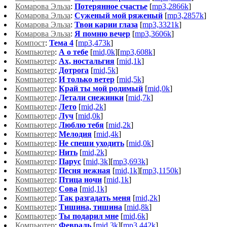
Комарова Эльза
:
Потерянное счастье
[
mp3,2866k
]
Комарова Эльза
:
Суженый мой ряженый
[
mp3,2857k
]
Комарова Эльза
:
Твои карии глаза
[
mp3,3321k
]
Комарова Эльза
:
Я помню вечер
[
mp3,3606k
]
Компост
:
Тема 4
[
mp3,473k
]
Компьютер
:
А о тебе
[
mid,0k
][
mp3,608k
]
Компьютер
:
Ах, ностальгия
[
mid,1k
]
Компьютер
:
Дотрога
[
mid,5k
]
Компьютер
:
И только ветер
[
mid,5k
]
Компьютер
:
Край ты мой родимый
[
mid,0k
]
Компьютер
:
Летали снежинки
[
mid,7k
]
Компьютер
:
Лето
[
mid,2k
]
Компьютер
:
Луч
[
mid,0k
]
Компьютер
:
Люблю тебя
[
mid,2k
]
Компьютер
:
Мелодия
[
mid,4k
]
Компьютер
:
Не спеши уходить
[
mid,0k
]
Компьютер
:
Нить
[
mid,2k
]
Компьютер
:
Парус
[
mid,3k
][
mp3,693k
]
Компьютер
:
Песня нежная
[
mid,1k
][
mp3,1150k
]
Компьютер
:
Птица ночи
[
mid,1k
]
Компьютер
:
Сова
[
mid,1k
]
Компьютер
:
Так разгадать меня
[
mid,2k
]
Компьютер
:
Тишина, тишина
[
mid,8k
]
Компьютер
:
Ты подарил мне
[
mid,6k
]
Компьютер
:
Февраль
[
mid,3k
][
mp3,442k
]