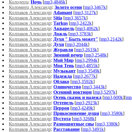
Колодецъ
:
Ночь
[
mp3,4846k
]
Коломиец Александр
:
Золото осени
[
mp3,3467k
]
Колпаков Александр
:
Adamant
[
mp3,3127k
]
Колпаков Александр
:
Sitia
[
mp3,3657k
]
Колпаков Александр
:
Tarkus
[
mp3,2422k
]
Колпаков Александр
:
Акварель
[
mp3,4062k
]
Колпаков Александр
:
Дождь
[
mp3,3783k
]
Колпаков Александр
:
Духи " Быть может"
[
mp3,2142k
]
Колпаков Александр
:
Духи
[
mp3,2044k
]
Колпаков Александр
:
Журавли
[
mp3,2633k
]
Колпаков Александр
:
Зимний вечер
[
mp3,2548k
]
Колпаков Александр
:
Мой Мир
[
mp3,2994k
]
Колпаков Александр
:
Моя Тень
[
mp3,4855k
]
Колпаков Александр
:
Музыкант
[
mp3,3549k
]
Колпаков Александр
:
Надежда
[
mp3,2677k
]
Колпаков Александр
:
Облако
[
mp3,3592k
]
Колпаков Александр
:
Одиночество
[
mp3,3443k
]
Колпаков Александр
:
Осенний ноктюрн
[
mp3,5297k
]
Колпаков Александр
:
Осень сказок и надежд
[
mp3,600k
][
mp
Колпаков Александр
:
Оттепель
[
mp3,2923k
]
Колпаков Александр
:
Перрон
[
mp3,4249k
]
Колпаков Александр
:
Прикосновение души
[
mp3,3580k
]
Колпаков Александр
:
Пустота
[
mp3,3268k
]
Колпаков Александр
:
Разноцвнтные сны
[
mp3,3380k
]
Колпаков Александр
:
Расcтавание
[
mp3,3491k
]