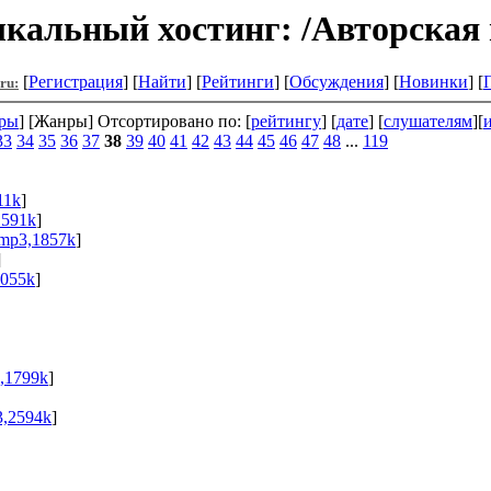
кальный хостинг: /Авторская 
[
Регистрация
] [
Найти
] [
Рейтинги
] [
Обсуждения
] [
Новинки
] [
.ru:
ры
] [Жанры] Отсортировано по: [
рейтингу
] [
дате
] [
слушателям
][
33
34
35
36
37
38
39
40
41
42
43
44
45
46
47
48
...
119
11k
]
1591k
]
mp3,1857k
]
]
055k
]
,1799k
]
,2594k
]