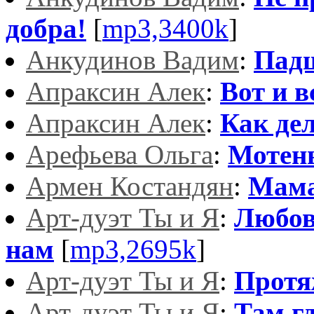
добра!
[
mp3,3400k
]
Анкудинов Вадим
:
Падш
Апраксин Алек
:
Вот и вс
Апраксин Алек
:
Как де
Арефьева Ольга
:
Мотен
Армен Костандян
:
Мам
Арт-дуэт Ты и Я
:
Любов
нам
[
mp3,2695k
]
Арт-дуэт Ты и Я
:
Протя
Арт-дуэт Ты и Я
:
Там г