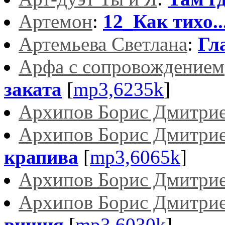
Артемон
:
12_Как тихо..
Артемьева Светлана
:
Гл
Арфа с сопровождением
заката
[
mp3,6235k
]
Архипов Борис Дмитри
Архипов Борис Дмитри
крапива
[
mp3,6065k
]
Архипов Борис Дмитри
Архипов Борис Дмитри
вишня
[
mp3,6030k
]