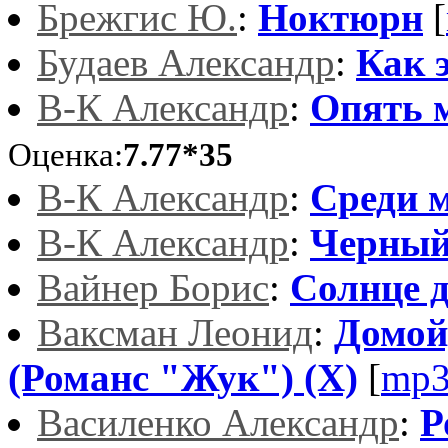
Брежгис Ю.
:
Ноктюрн
[
Будаев Александр
:
Как 
В-К Александр
:
Опять 
Оценка:
7.77*35
В-К Александр
:
Среди 
В-К Александр
:
Черный
Вайнер Борис
:
Солнце 
Ваксман Леонид
:
Домой,
(Романс "Жук") (Х)
[
mp3
Василенко Александр
:
Р