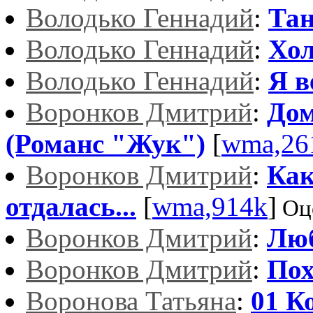
Володько Геннадий
:
Тан
Володько Геннадий
:
Хол
Володько Геннадий
:
Я в
Воронков Дмитрий
:
Дом
(Романс "Жук")
[
wma,26
Воронков Дмитрий
:
Как
отдалась...
[
wma,914k
]
Оц
Воронков Дмитрий
:
Люб
Воронков Дмитрий
:
Пох
Воронова Татьяна
:
01 К