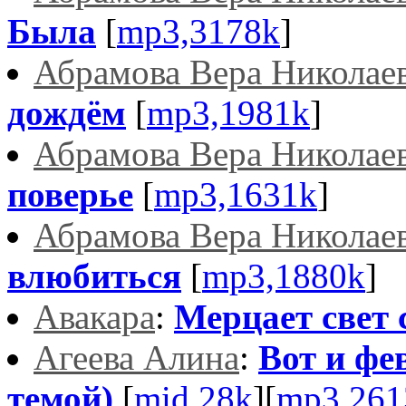
Была
[
mp3,3178k
]
Абрамова Вера Николае
дождём
[
mp3,1981k
]
Абрамова Вера Николае
поверье
[
mp3,1631k
]
Абрамова Вера Николае
влюбиться
[
mp3,1880k
]
Авакара
:
Мерцает свет 
Агеева Алина
:
Вот и фев
темой)
[
mid,28k
][
mp3,261