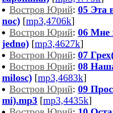
Востров Юрий
:
05 Эта 
noc)
[
mp3,4706k
]
Востров Юрий
:
06 Мне 
jedno)
[
mp3,4627k
]
Востров Юрий
:
07 Грех
Востров Юрий
:
08 Наш
milosc)
[
mp3,4683k
]
Востров Юрий
:
09 Прос
mi).mp3
[
mp3,4435k
]
Востров Юрий
:
10 Оста