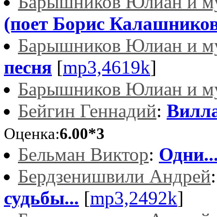
Барышников Юлиан и м
(поет Борис Калашников
Барышников Юлиан и м
песня
[
mp3,4619k
]
Барышников Юлиан и м
Бейгин Геннадий
:
Вилл
Оценка:
6.00*3
Бельман Виктор
:
Одни...
Бердзенишвили Андрей
судьбы...
[
mp3,2492k
]