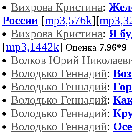
Вихрова Кристина
:
Жел
России
[
mp3,576k
][
mp3,3
Вихрова Кристина
:
Я бу
[
mp3,1442k
]
Оценка:
7.96*9
Волков Юрий Николаев
Володько Геннадий
:
Воз
Володько Геннадий
:
Гор
Володько Геннадий
:
Как
Володько Геннадий
:
Кру
Володько Геннадий
:
Осе