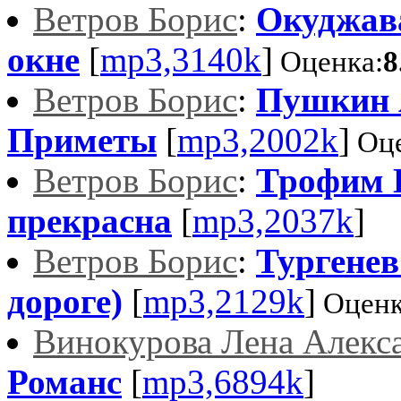
Ветров Борис
:
Окуджав
окне
[
mp3,3140k
]
Оценка:
8
Ветров Борис
:
Пушкин 
Приметы
[
mp3,2002k
]
Оце
Ветров Борис
:
Трофим 
прекрасна
[
mp3,2037k
]
Ветров Борис
:
Тургенев
дороге)
[
mp3,2129k
]
Оценк
Винокурова Лена Алекс
Романс
[
mp3,6894k
]