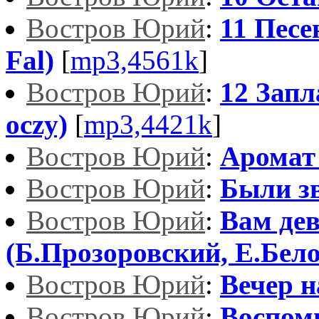
Востров Юрий
:
11 Песе
Fal)
[
mp3,4561k
]
Востров Юрий
:
12 Запл
oczy)
[
mp3,4421k
]
Востров Юрий
:
Аромат
Востров Юрий
:
Были з
Востров Юрий
:
Вам дев
(Б.Прозоровский, Е.Бел
Востров Юрий
:
Вечер н
Востров Юрий
:
Воспом