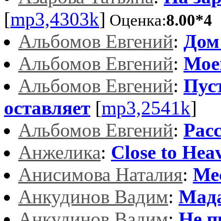
[
mp3,4303k
]
Оценка:
8.00*4
Альбомов Евгений
:
Дом
Альбомов Евгений
:
Мое
Альбомов Евгений
:
Пус
оставляет
[
mp3,2541k
]
Альбомов Евгений
:
Рас
Анжелика
:
Close to Heav
Анисимова Наталия
:
Ме
Анкудинов Вадим
:
Мада
Анкудинов Вадим
:
Не п