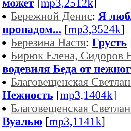
может
[
mp3,2512k
]
Бережной Денис
:
Я любл
пропадом...
[
mp3,3524k
]
Березина Настя
:
Грусть
Бирюк Елена, Сидоров 
водевиля Беда от нежног
Благовещенская Светлан
Нежность
[
mp3,1404k
]
Благовещенская Светлан
Вуалью
[
mp3,1141k
]