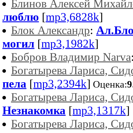
Блинов Алексей Михайл
люблю
[
mp3,6828k
]
Блок Александр
:
Ал.Бл
могил
[
mp3,1982k
]
Бобров Владимир Narva
Богатырева Лариса, Си
пела
[
mp3,2394k
]
Оценка:
9
Богатырева Лариса, Си
Незнакомка
[
mp3,1317k
]
Богатырева Лариса, Си