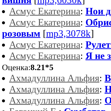
Асмус Екатерина
:
Нои д
Асмус Екатерина
:
Обри
розовым
[
mp3,3078k
]
Асмус Екатерина
:
Рулет
Асмус Екатерина
:
Я не 
Оценка:
8.21*5
Ахмадуллина Альфия
:
В
Ахмадуллина Альфия
:
Н
Ахмадуллина Альфия
:
О