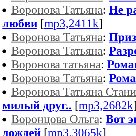
Воронова Татьяна
:
Не р
любви
[
mp3,2411k
]
Воронова Татьяна
:
Приз
Воронова Татьяна
:
Разр
Воронова татьяна
:
Рома
Воронова Татьяна
:
Рома
Воронова Татьяна Стани
милый друг..
[
mp3,2682k
Воронцова Ольга
:
Вот э
дождей
[
mp3,3065k
]