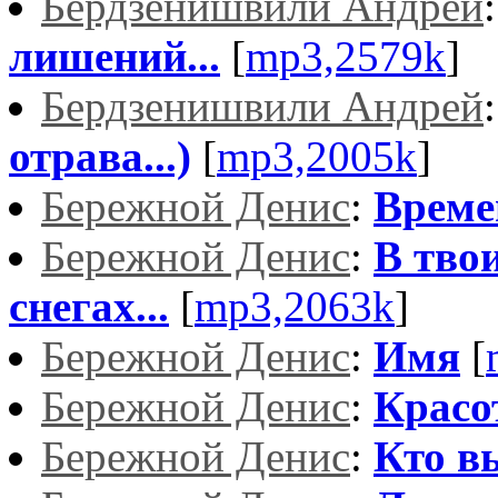
Бердзенишвили Андрей
лишений...
[
mp3,2579k
]
Бердзенишвили Андрей
отрава...)
[
mp3,2005k
]
Бережной Денис
:
Време
Бережной Денис
:
В твои
снегах...
[
mp3,2063k
]
Бережной Денис
:
Имя
[
Бережной Денис
:
Красо
Бережной Денис
:
Кто в