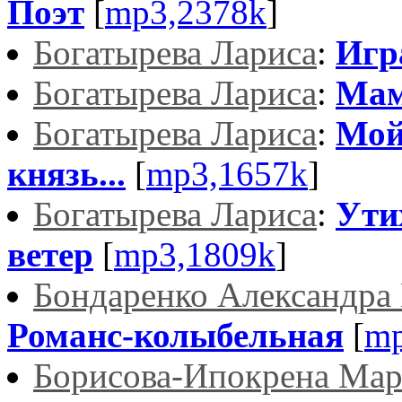
Поэт
[
mp3,2378k
]
Богатырева Лариса
:
Игр
Богатырева Лариса
:
Ма
Богатырева Лариса
:
Мой
князь...
[
mp3,1657k
]
Богатырева Лариса
:
Ути
ветер
[
mp3,1809k
]
Бондаренко Александра
Романс-колыбельная
[
mp
Борисова-Ипокрена Ма