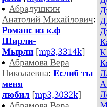
Абрадушкин
Д
Анатолий Михайлович
:
Д
Романс из к.ф
Д
Ширли-
К
Мырли
[
mp3,3314k
]
К
Абрамова Вера
К
Николаевна
:
Еслиб ты
Л
меня
А
любил
[
mp3,3032k
]
Л
М
Абрамова Вера