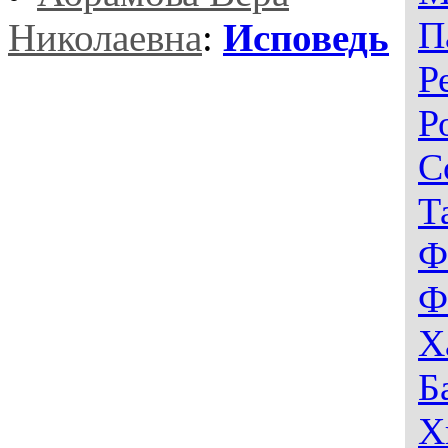
П
Николаевна
:
Исповедь
Р
Р
С
Т
Ф
Ф
Х
Б
Х