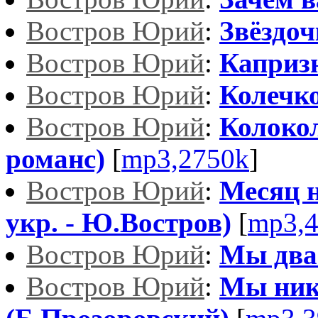
Востров Юрий
:
Звёздоч
Востров Юрий
:
Каприз
Востров Юрий
:
Колечк
Востров Юрий
:
Колокол
романс)
[
mp3,2750k
]
Востров Юрий
:
Месяц н
укр. - Ю.Востров)
[
mp3,
Востров Юрий
:
Мы два
Востров Юрий
:
Мы нико