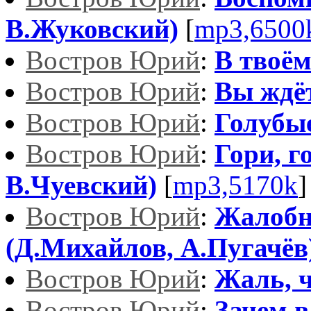
В.Жуковский)
[
mp3,6500
Востров Юрий
:
В твоём
Востров Юрий
:
Вы ждё
Востров Юрий
:
Голубые
Востров Юрий
:
Гори, г
В.Чуевский)
[
mp3,5170k
]
Востров Юрий
:
Жалобно
(Д.Михайлов, А.Пугачёв
Востров Юрий
:
Жаль, ч
Востров Юрий
:
Зачем в