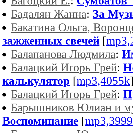
Багоцкий Е.
:
Сумбатов_
Бадалян Жанна
:
За Муз
Бакатина Ольга, Воронц
зажженных свечей
[
mp3,
Балапанова Людмила
:
И
Балацкий Игорь Грей
:
Н
калькулятор
[
mp3,4055k
Балацкий Игорь Грей
:
П
Барышников Юлиан и м
Воспоминание
[
mp3,3999