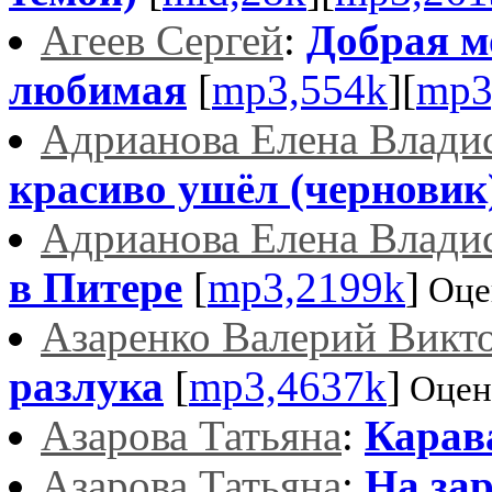
Агеев Сергей
:
Добрая м
любимая
[
mp3,554k
][
mp3
Адрианова Елена Влади
красиво ушёл (черновик
Адрианова Елена Влади
в Питере
[
mp3,2199k
]
Оце
Азаренко Валерий Викт
разлука
[
mp3,4637k
]
Оцен
Азарова Татьяна
:
Карав
Азарова Татьяна
:
На зар