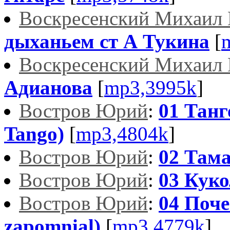
Воскресенский Михаил 
дыханьем ст А Тукина
[
Воскресенский Михаил 
Адианова
[
mp3,3995k
]
Востров Юрий
:
01 Тан
Tango)
[
mp3,4804k
]
Востров Юрий
:
02 Там
Востров Юрий
:
03 Куко
Востров Юрий
:
04 Поче
zapomnial)
[
mp3,4779k
]