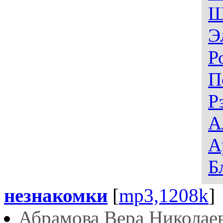
Ш
Э
Р
П
Р
А
А
Б
незнакомки
[
mp3,1208k
]
Абрамова Вера Николае