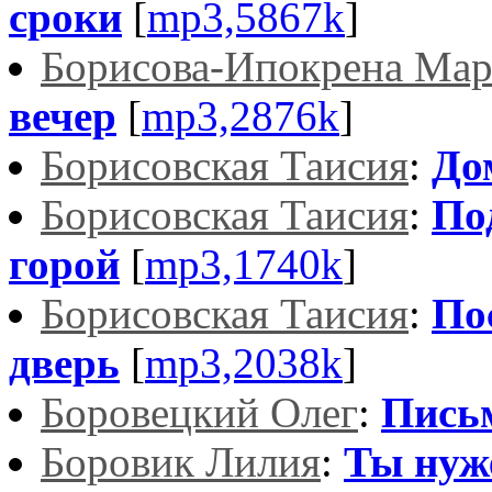
сроки
[
mp3,5867k
]
Борисова-Ипокрена Ма
вечер
[
mp3,2876k
]
Борисовская Таисия
:
До
Борисовская Таисия
:
По
горой
[
mp3,1740k
]
Борисовская Таисия
:
По
дверь
[
mp3,2038k
]
Боровецкий Олег
:
Пись
Боровик Лилия
:
Ты нуж