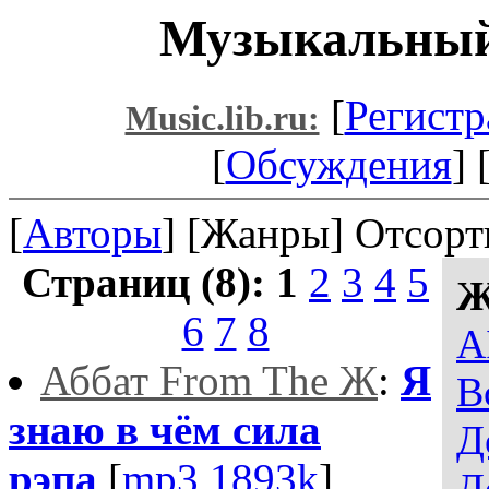
Музыкальный 
[
Регистр
Music.lib.ru:
[
Обсуждения
] 
[
Авторы
] [Жанры] Отсорт
Страниц (8):
1
2
3
4
5
Ж
6
7
8
A
Аббат From The Ж
:
Я
В
знаю в чём сила
Д
рэпа
[
mp3,1893k
]
Д