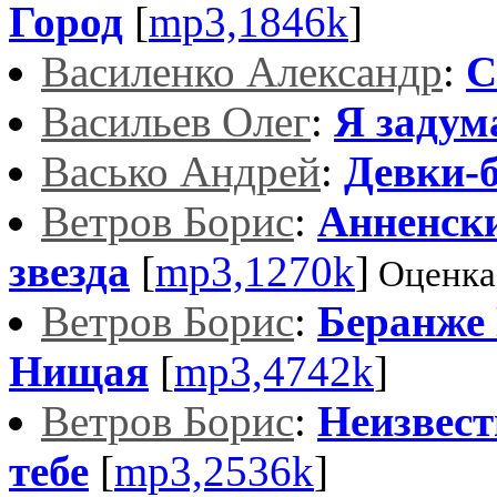
Город
[
mp3,1846k
]
Василенко Александр
:
С
Васильев Олег
:
Я задум
Васько Андрей
:
Девки-
Ветров Борис
:
Анненск
звезда
[
mp3,1270k
]
Оценка
Ветров Борис
:
Беранже
Нищая
[
mp3,4742k
]
Ветров Борис
:
Неизвес
тебе
[
mp3,2536k
]