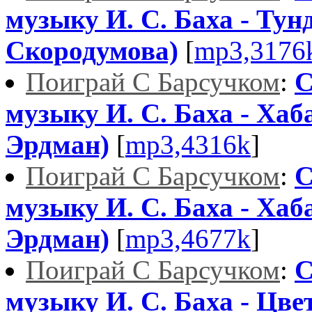
музыку И. С. Баха - Тун
Скородумова)
[
mp3,3176
Поиграй С Барсучком
:
С
музыку И. С. Баха - Хаба
Эрдман)
[
mp3,4316k
]
Поиграй С Барсучком
:
С
музыку И. С. Баха - Хаба
Эрдман)
[
mp3,4677k
]
Поиграй С Барсучком
:
С
музыку И. С. Баха - Цве