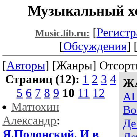
Музыкальный хо
[
Регистр
Music.lib.ru:
[
Обсуждения
] 
[
Авторы
] [Жанры] Отсорт
Страниц (12):
1
2
3
4
Ж
5
6
7
8
9
10
11
12
AI
Матюхин
Во
Александр
:
Де
Я.Полонский. И в
Де