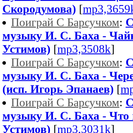
Скородумова)
[
mp3,3659
Поиграй С Барсучком
:
С
музыку И. С. Баха - Чай
Устимов)
[
mp3,3508k
]
Поиграй С Барсучком
:
С
музыку И. С. Баха - Чере
(исп. Игорь Эпанаев)
[
mp
Поиграй С Барсучком
:
С
музыку И. С. Баха - Что
Устимов)
[
mp3,3031k
]