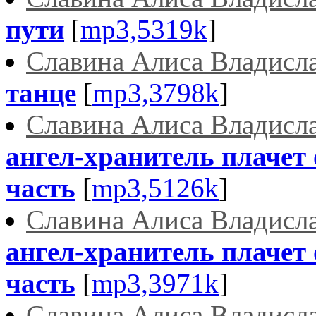
пути
[
mp3,5319k
]
Славина Алиса Владисл
танце
[
mp3,3798k
]
Славина Алиса Владисл
ангел-хранитель плачет 
часть
[
mp3,5126k
]
Славина Алиса Владисл
ангел-хранитель плачет 
часть
[
mp3,3971k
]
Славина Алиса Владисл