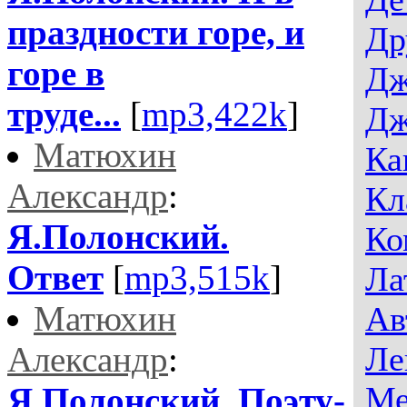
праздности горе, и
Др
горе в
Дж
труде...
[
mp3,422k
]
Дж
Матюхин
Ка
Александр
:
Кл
Я.Полонский.
Ко
Ответ
[
mp3,515k
]
Ла
Матюхин
Ав
Александр
:
Ле
Ме
Я.Полонский. Поэту-