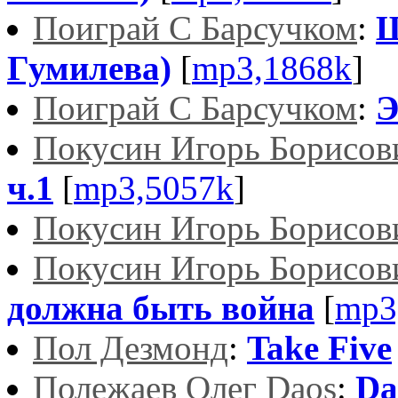
Поиграй С Барсучком
:
Ш
Гумилева)
[
mp3,1868k
]
Поиграй С Барсучком
:
Э
Покусин Игорь Борисов
ч.1
[
mp3,5057k
]
Покусин Игорь Борисов
Покусин Игорь Борисов
должна быть война
[
mp3
Пол Дезмонд
:
Take Five
Полежаев Олег Daos
:
Da