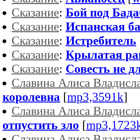
Сказание
:
Бой под Бада
Сказание
:
Испанская б
Сказание
:
Истребитель
Сказание
:
Крылатая ра
Сказание
:
Совесть не 
Славина Алиса Владисл
королевна
[
mp3,3591k
]
Славина Алиса Владисл
отпустить зло
[
mp3,1723
Славина Алиса Владисл