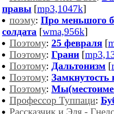
правы
[
mp3,1047k
]
поэму
:
Про меньшого б
солдата
[
wma,956k
]
Поэтому
:
25 февраля
[
m
Поэтому
:
Грани
[
mp3,1
Поэтому
:
Дальтонизм
[
Поэтому
:
Замкнутость
Поэтому
:
Мы(местоиме
Профессор Туппаци
:
Бу
Рассказчик и Эля - Гнед