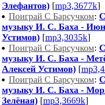
Элефантов)
[
mp3,3677k
]
Поиграй С Барсучком
:
С
музыку И. С. Баха - Июн
Устимов)
[
mp3,3035k
]
Поиграй С Барсучком
:
С
музыку И. С. Баха - Мет
Алексей Устимов)
[
mp3,4
Поиграй С Барсучком
:
С
музыку И. С. Баха - Мо
Зелёная)
[
mp3,3669k
]