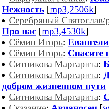
Нежность
[
mp3,2506k
]
Серебряный Святослав/р
Про нас
[
mp3,4530k
]
Сёмин Игорь
:
Евангели
Сёмин Игорь
:
Спасите 
Ситникова Маргарита
:
Б
Ситникова Маргарита
:
Д
добром жизненном пути
Ситникова Маргарита
:
С
Сказание
:
Авианосец
[
w