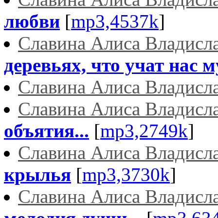
любви
[
mp3,4537k
]
Славина Алиса Владисл
деревьях, что учат нас 
Славина Алиса Владисл
Славина Алиса Владисл
объятия...
[
mp3,2749k
]
Славина Алиса Владисл
крылья
[
mp3,3730k
]
Славина Алиса Владисл