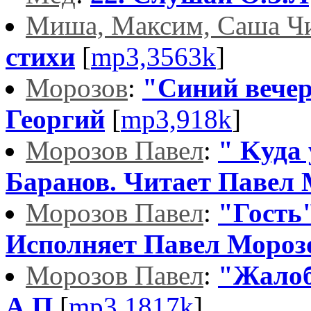
Миша, Максим, Саша Ч
стихи
[
mp3,3563k
]
Морозов
:
"Синий вечер,
Георгий
[
mp3,918k
]
Морозов Павел
:
" Kуда
Баранов. Читает Павел 
Морозов Павел
:
"Гость
Исполняет Павел Мороз
Морозов Павел
:
"Жалоб
А.П
[
mp3,1817k
]