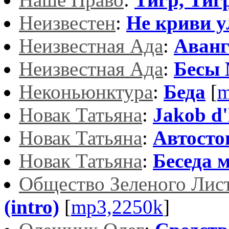
Неизвестен
:
Не криви 
Неизвестная Ада
:
Аванг
Неизвестная Ада
:
Бесы
Неконьюнктура
:
Беда
[
m
Новак Татьяна
:
Jakob d'
Новак Татьяна
:
Автосто
Новак Татьяна
:
Беседа 
Общество Зеленого Лис
(intro)
[
mp3,2250k
]