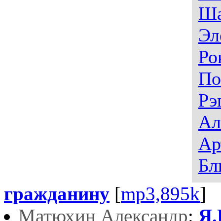
Ша
Эл
Ро
По
Рэ
Ал
Ар
Бл
гражданину
[
mp3,895k
]
Матюхин Александр
:
Я.