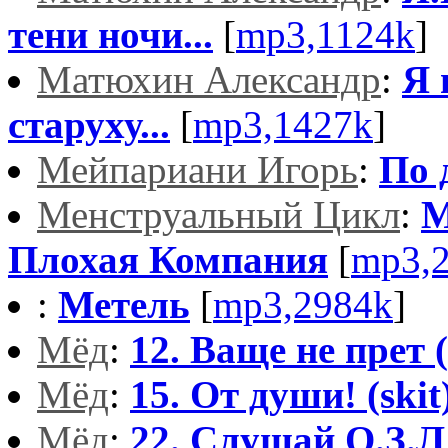
тени ночи...
[
mp3,1124k
]
Матюхин Александр
:
Я 
старуху...
[
mp3,1427k
]
Мейпариани Игорь
:
По 
Менструальный Цикл
:
М
Плохая Компания
[
mp3,
:
Метель
[
mp3,2984k
]
Мёд
:
12. Ваще не прет (
Мёд
:
15. От души! (skit
Мёд
:
22. Слушай О.З.Л