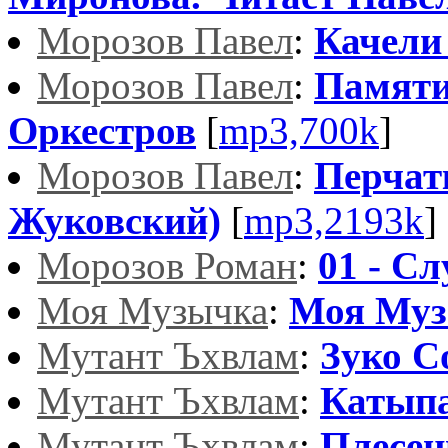
Морозов Павел
:
Качели
Морозов Павел
:
Памяти
Оркестров
[
mp3,700k
]
Морозов Павел
:
Перчатк
Жуковский)
[
mp3,2193k
]
Морозов Роман
:
01 - Сл
Моя Музычка
:
Моя Му
Мутант Ъхвлам
:
Зуко С
Мутант Ъхвлам
:
Катып
Мутант Ъхвлам
:
Плесен