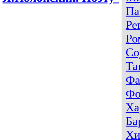
Па
Ре
Ро
Со
Та
Фа
Фо
Ха
Ба
Хи