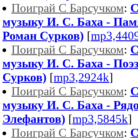
Поиграй С Барсучком
:
С
музыку И. С. Баха - Пам
Роман Сурков)
[
mp3,440
Поиграй С Барсучком
:
С
музыку И. С. Баха - Поэ
Сурков)
[
mp3,2924k
]
Поиграй С Барсучком
:
С
музыку И. С. Баха - Ряд
Элефантов)
[
mp3,5845k
]
Поиграй С Барсучком
:
С