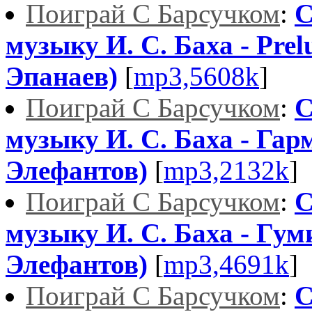
Поиграй С Барсучком
:
С
музыку И. С. Баха - Prel
Эпанаев)
[
mp3,5608k
]
Поиграй С Барсучком
:
С
музыку И. С. Баха - Гар
Элефантов)
[
mp3,2132k
]
Поиграй С Барсучком
:
С
музыку И. С. Баха - Гум
Элефантов)
[
mp3,4691k
]
Поиграй С Барсучком
:
С