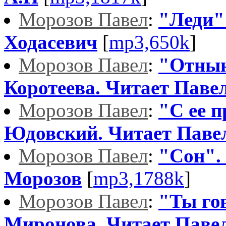
Морозов Павел
:
"Леди"
Ходасевич
[
mp3,650k
]
Морозов Павел
:
"Отнын
Коротеева. Читает Паве
Морозов Павел
:
"С ее п
Юдовский. Читает Паве
Морозов Павел
:
"Сон".
Морозов
[
mp3,1788k
]
Морозов Павел
:
"Ты го
Миронова. Читает Паве