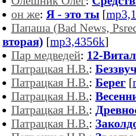
Олешник Олег
:
Средств
он же
:
Я - это ты
[
mp3,
Папаша (Bad News, Psre
вторая)
[
mp3,4356k
]
Пар медведей
:
12-Вита
Патрацкая Н.В.
:
Беззву
Патрацкая Н.В.
:
Берег
[
Патрацкая Н.В.
:
Весенн
Патрацкая Н.В.
:
Древно
Патрацкая Н.В.
:
Заколд