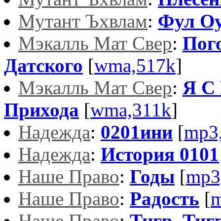
Мутант Ъхвлам
:
Фул О
Мэкалль Мат Свер
:
Пог
Датского
[
wma,517k
]
Мэкалль Мат Свер
:
Я С
Прихода
[
wma,311k
]
Надежда
:
0201ини
[
mp3
Надежда
:
История 0101
Наше Право
:
Годы
[
mp3
Наше Право
:
Радость
[
m
Наше Право
:
Тигр, Тиг