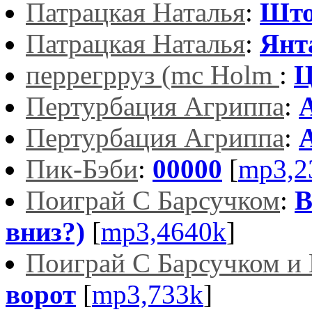
Патрацкая Наталья
:
Што
Патрацкая Наталья
:
Янт
перрегрруз (mc Holm
:
Ц
Пертурбация Агриппа
:
Пертурбация Агриппа
:
Пик-Бэби
:
00000
[
mp3,2
Поиграй С Барсучком
:
В
вниз?)
[
mp3,4640k
]
Поиграй С Барсучком и
ворот
[
mp3,733k
]