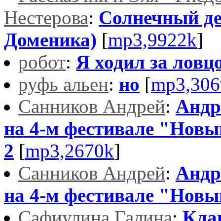
Нестерова
:
Солнечный де
Доменика)
[
mp3,9922k
]
робот
:
Я ходил за ловцо
руфь альен
:
но
[
mp3,306
Санников Андрей
:
Андр
на 4-м фестивале "Новы
2
[
mp3,2670k
]
Санников Андрей
:
Андр
на 4-м фестивале "Новы
Сафиулина Галина
:
Кла