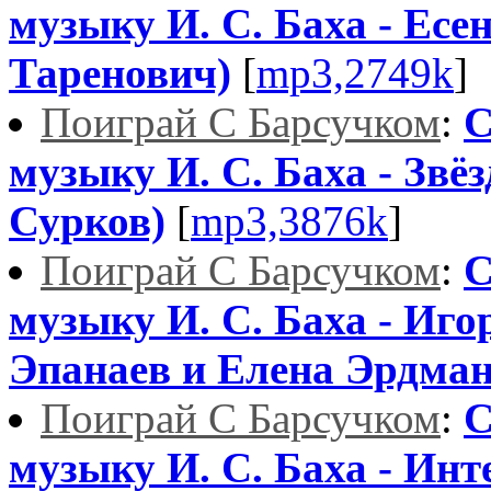
музыку И. С. Баха - Есе
Таренович)
[
mp3,2749k
]
Поиграй С Барсучком
:
С
музыку И. С. Баха - Звё
Сурков)
[
mp3,3876k
]
Поиграй С Барсучком
:
С
музыку И. С. Баха - Иго
Эпанаев и Елена Эрдман
Поиграй С Барсучком
:
С
музыку И. С. Баха - Инт