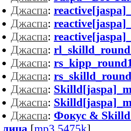
Джacпa
:
reactive[jaspa
Джacпa
:
reactive[jaspa
Джacпa
:
reactive[jaspa
Джacпa
:
rl_skilld_roun
Джacпa
:
rs_kipp_round
Джacпa
:
rs_skilld_roun
Джacпa
:
Skilld[jaspa]_
Джacпa
:
Skilld[jaspa]_
Джacпa
:
Фокус & Skilld
лица
[
mp3,5475k
]