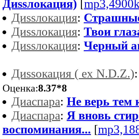
Диssлокация)
[
mp3,4900
Диssлокация
:
Страшны
Диssлокация
:
Твои глаз
Диssлокация
:
Черный а
Диssокация ( ex N.D.Z.)
Оценка:
8.37*8
Диаспара
:
Не верь тем к
Диаспара
:
Я вновь сти
воспоминания...
[
mp3,18