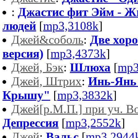
:
Джастис фит Эйм - Ж
людей
[
mp3,3108k
]
Джей&соболь
:
Две хор
версия)
[
mp3,4373k
]
Джей, Бэк
:
Шлюха
[
mp3
Джей, Штрих
:
Инь-Янь 
Крышу"
[
mp3,3832k
]
Джей[р.М.П.] при уч. В
Депрессия
[
mp3,2552k
]
Джей
:
Вальс
[
mp3,2944