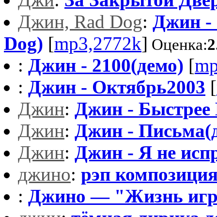
Джин, Rad Dog
:
Джин - 
Dog)
[
mp3,2772k
]
Оценка:
2
:
Джин - 2100(демо)
[
mp
:
Джин - Октябрь2003
[
Джин
:
Джин - Быстре
Джин
:
Джин - Письма(
Джин
:
Джин - Я не ис
джино
:
рэп композици
:
Джино — "Жизнь игра