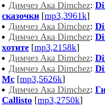
Димчез Ака Dimchez
:
Di
сказочки
[
mp3,3961k
]
Димчез Ака Dimchez
:
Di
Димчез Ака Dimchez
:
Di
хотите
[
mp3,2158k
]
Димчез Ака Dimchez
:
Di
Димчез Ака Dimchez
:
Di
Мс
[
mp3,5626k
]
Димчез Ака Dimchez
:
Ги
Callisto
[
mp3,2750k
]