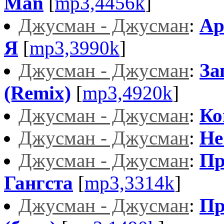
Man
[
mp3,4456k
]
Джусман - Джусман
:
Ар
Я
[
mp3,3990k
]
Джусман - Джусман
:
За
(Remix)
[
mp3,4920k
]
Джусман - Джусман
:
Ко
Джусман - Джусман
:
Не
Джусман - Джусман
:
Пр
Гангста
[
mp3,3314k
]
Джусман - Джусман
:
Пр