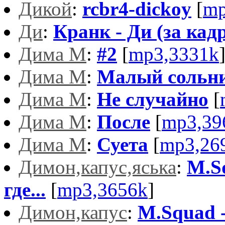
Дикой
:
rcbr4-dickoy
[
mp
Ди
:
Кранк - Ди (за кад
Дима М
:
#2
[
mp3,3331k
Дима М
:
Малый сольн
Дима М
:
Не случайно
[
Дима М
:
После
[
mp3,39
Дима М
:
Суета
[
mp3,26
Димон,капус,яська
:
M.Sq
где...
[
mp3,3656k
]
Димон,капус
:
M.Squad -