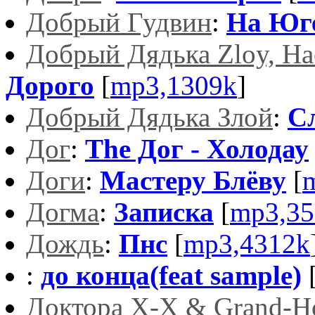
Добрый Гудвин
:
На Юге
Добрый Дядька Zloy, На
Дорого
[
mp3,1309k
]
Добрый Дядька Злой
:
С
Дог
:
The Дог - Холодау
Доги
:
Мастеру Блёву
[
Догма
:
Записка
[
mp3,35
Дождь
:
Пнс
[
mp3,4312k
:
до конца(feat sample)
Доктора Х-Х & Grand-H