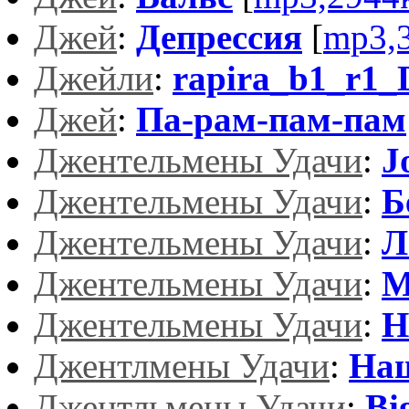
Джей
:
Депрессия
[
mp3,
Джейли
:
rapira_b1_r1_D
Джей
:
Па-рам-пам-пам
Джентельмены Удачи
:
J
Джентельмены Удачи
:
Б
Джентельмены Удачи
:
Л
Джентельмены Удачи
:
М
Джентельмены Удачи
:
Н
Джентлмены Удачи
:
На
Джентльмены Удачи
:
Bi