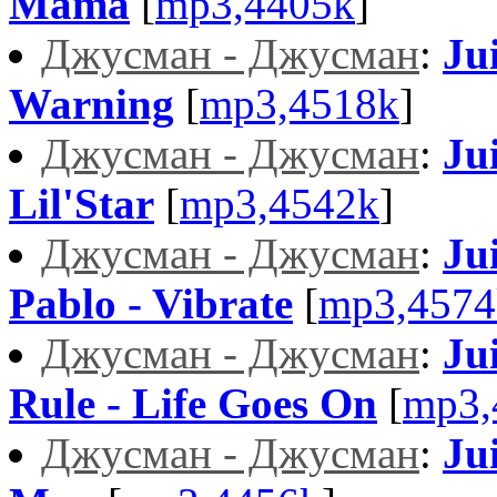
Mama
[
mp3,4405k
]
Джусман - Джусман
:
Ju
Warning
[
mp3,4518k
]
Джусман - Джусман
:
Ju
Lil'Star
[
mp3,4542k
]
Джусман - Джусман
:
Ju
Pablo - Vibrate
[
mp3,4574
Джусман - Джусман
:
Ju
Rule - Life Goes On
[
mp3,
Джусман - Джусман
:
Ju