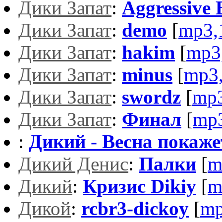
Дики Запат
:
Aggressive 
Дики Запат
:
demo
[
mp3,
Дики Запат
:
hakim
[
mp3
Дики Запат
:
minus
[
mp3
Дики Запат
:
swordz
[
mp3
Дики Запат
:
Финал
[
mp
:
Дикий - Весна покаже
Дикий Денис
:
Палки
[
m
Дикий
:
Кризис Dikiy
[
m
Дикой
:
rcbr3-dickoy
[
mp