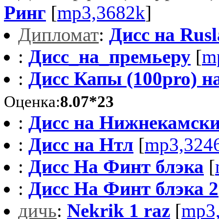
Ринг
[
mp3,3682k
]
Дипломат
:
Дисс на Rusl
:
Дисс_на_премьеру
[
m
:
Дисс Капы (100pro) н
Оценка:
8.07*23
:
Дисс на Нижнекамски
:
Дисс на Нтл
[
mp3,324
:
Дисс На Финт блэка
[
:
Дисс На Финт блэка 2
дичь
:
Nekrik 1 raz
[
mp3