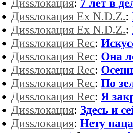
Диssлокация
:
7 лет в дел
Диssлокация Ex N.D.Z.
:
Диssлокация Ex N.D.Z.
:
Диssлокация Rec
:
Искус
Диssлокация Rec
:
Она л
Диssлокация Rec
:
Осенн
Диssлокация Rec
:
По зе
Диssлокация Rec
:
Я зак
Диssлокация
:
Здесь и с
Диssлокация
:
Нету паца