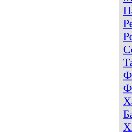
П
Р
Р
С
Т
Ф
Ф
Х
Б
Х