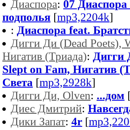
Диаспора
:
07 Диаспора
подполья
[
mp3,2204k
]
:
Диаспора feat. Братст
Дигги Ди (Dead Poets), 
Нигатив (Триада)
:
Дигги 
Slept on Fam, Нигатив (
Света
[
mp3,2928k
]
Дигги Ди, Olven
:
...дом
Диес Дмитрий
:
Навсегд
Дики Запат
:
4r
[
mp3,220