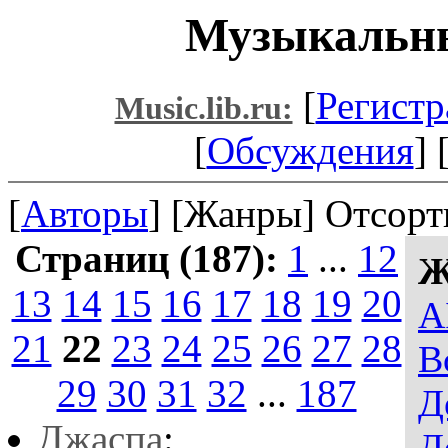
Музыкальны
[
Регистр
Music.lib.ru:
[
Обсуждения
] 
[
Авторы
] [Жанры] Отсорт
Страниц (187):
1
...
12
Ж
13
14
15
16
17
18
19
20
A
21
22
23
24
25
26
27
28
В
29
30
31
32
...
187
Д
Джacпa
:
Д