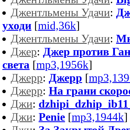
Джентльмены Удачи
:
Дж
уходи
[
mid,36k
]
Джентльмены Удачи
:
Мн
Джер
:
Джер против Ган
света
[
mp3,1956k
]
Джерр
:
Джерр
[
mp3,139
Джерр
:
На грани скоро
Джи
:
dzhipi_dzhip_ib1
Джи
:
Penie
[
mp3,1944k
]
Джи
:
За Закрытой Двер