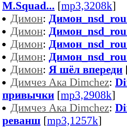
M.Squad...
[
mp3,3208k
]
Димон
:
Димон_nsd_rou
Димон
:
Димон_nsd_rou
Димон
:
Димон_nsd_rou
Димон
:
Димон_nsd_rou
Димон
:
Я шёл впереди
Димчез Ака Dimchez
:
Di
привычки
[
mp3,2908k
]
Димчез Ака Dimchez
:
Di
реванш
[
mp3,1257k
]