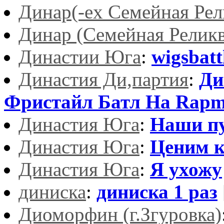
Динар(-ex Семейная Рел
Динар (Семейная Релик
Династии Юга
:
wigsbat
Династия Ди,партия
:
Ди
Фристайл Батл На Rapmu
Династия Юга
:
Наши пу
Династия Юга
:
Ценим к
Династия Юга
:
Я ухожу
диниска
:
диниска 1 раз
Диоморфин (г.Згуровка)