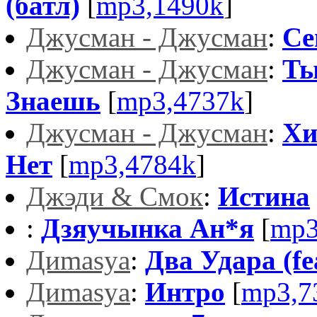
(батл)
[
mp3,1490k
]
Джусман - Джусман
:
Се
Джусман - Джусман
:
Ты
Знаешь
[
mp3,4737k
]
Джусман - Джусман
:
Хи
Нет
[
mp3,4784k
]
Джэди & Смок
:
Истина
:
Дзяучынка Ан*я
[
mp3
Диmаsya
:
Два Удара (fe
Диmаsya
:
Интро
[
mp3,7