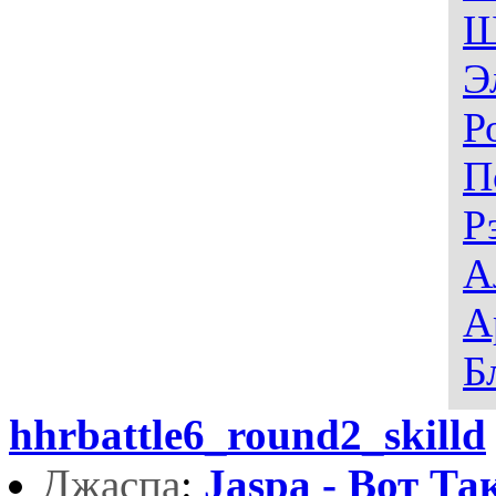
Ш
Э
Р
П
Р
А
А
Б
hhrbattle6_round2_skilld
Джacпa
:
Jaspa - Вот Та