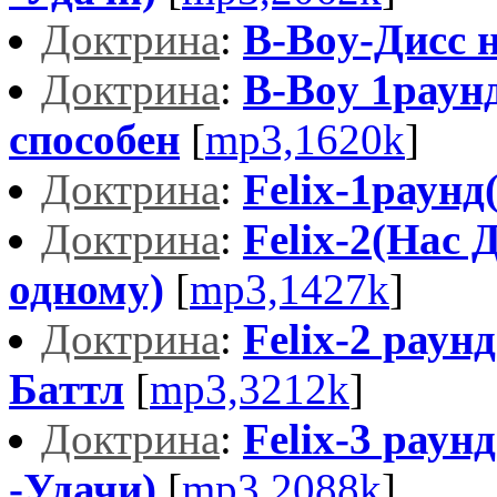
Доктрина
:
B-Boy-Дисс 
Доктрина
:
B-Boy 1раун
способен
[
mp3,1620k
]
Доктрина
:
Felix-1раунд
Доктрина
:
Felix-2(Нас 
одному)
[
mp3,1427k
]
Доктрина
:
Felix-2 раун
Баттл
[
mp3,3212k
]
Доктрина
:
Felix-3 рау
-Удачи)
[
mp3,2088k
]