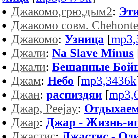
Джакомо,грю,дым2
:
Эт
Джакомо совм. Chehont
Джакомо
:
Узница
[
mp3,
Джали
:
Na Slave Minus
Джали
:
Бешанные Бой
Джам
:
Небо
[
mp3,3436k
Джан
:
распиздяи
[
mp3,
Джар, Peejay
:
Отдыхае
Джар
:
Джар - Жизнь-и
Джастис
:
Джастис - Оди