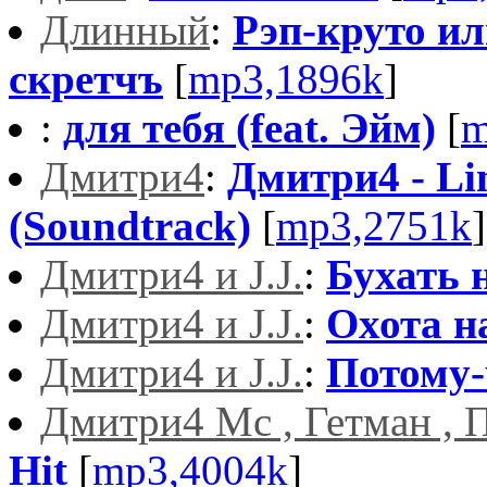
Длинный
:
Рэп-круто и
скретчъ
[
mp3,1896k
]
:
для тебя (feat. Эйм)
[
m
Дмитри4
:
Дмитри4 - Li
(Soundtrack)
[
mp3,2751k
]
Дмитри4 и J.J.
:
Бухать 
Дмитри4 и J.J.
:
Охота на..
Дмитри4 и J.J.
:
Потому-
Дмитри4 Мс , Гетман , 
Hit
[
mp3,4004k
]