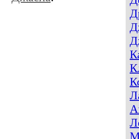
Д
Д
Д
К
К
К
Л
А
Л
М