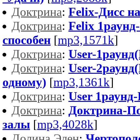
Доктрина
:
Felix-Дисс н
Доктрина
:
Felix 1раунд
способен
[
mp3,1571k
]
Доктрина
:
User-1раунд(
Доктрина
:
User-2раунд(
одному)
[
mp3,1361k
]
Доктрина
:
User 1раунд-
Доктрина
:
Доктрина-По
залы
[
mp3,4028k
]
Долина Элен
:
Чертопол