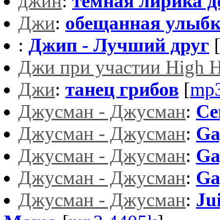
джин
:
тёмная лирика д
Джи
:
обещанная улыбк
:
Джип - Лучший друг
Джи при участии High H
Джи
:
танец грибов
[
mp3
Джусман - Джусман
:
Cе
Джусман - Джусман
:
Ga
Джусман - Джусман
:
Ga
Джусман - Джусман
:
Ga
Джусман - Джусман
:
Ju