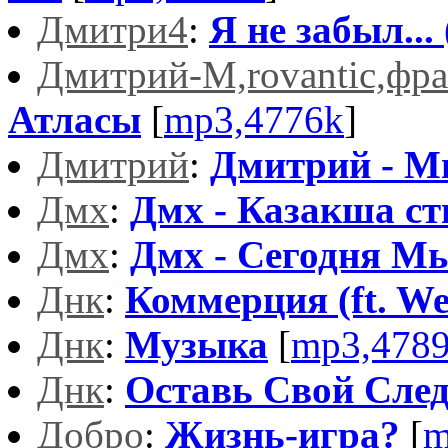
Дмитри4
:
Я не забыл... 
Дмитрий-М,rovantic,фра
Атласы
[
mp3,4776k
]
Дмитрий
:
Дмитрий - 
Дмх
:
Дмх - Казакша ст
Дмх
:
Дмх - Сегодня М
Днк
:
Коммерция (ft. Wes
Днк
:
Музыка
[
mp3,478
Днк
:
Оставь Свой Сле
Добро
:
Жизнь-игра?
[
m