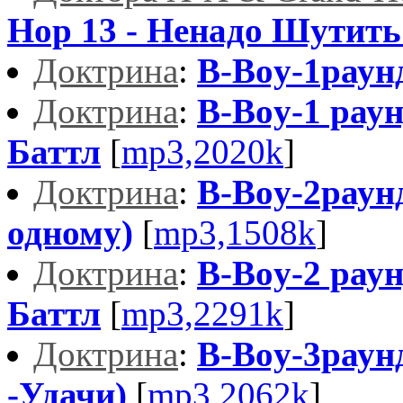
Hop 13 - Ненадо Шутить
Доктрина
:
B-Boy-1раун
Доктрина
:
B-Boy-1 рау
Баттл
[
mp3,2020k
]
Доктрина
:
B-Boy-2раун
одному)
[
mp3,1508k
]
Доктрина
:
B-Boy-2 рау
Баттл
[
mp3,2291k
]
Доктрина
:
B-Boy-3рау
-Удачи)
[
mp3,2062k
]