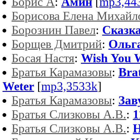
Борис А
:
Амин
[
mp3,44
Борисова Елена Михайл
Борознин Павел
:
Сказк
Борщев Дмитрий
:
Oльг
Босая Настя
:
Wish You 
Братья Карамазовы
:
Bra
Weter
[
mp3,3533k
]
Братья Карамазовы
:
Зав
Братья Слизковы А.В.
:
1
Братья Слизковы А.В.
:
Н