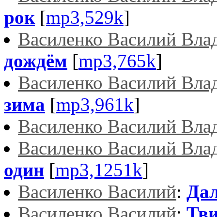
рок
[
mp3,529k
]
Василенко Василий Вла
дождём
[
mp3,765k
]
Василенко Василий Вла
зима
[
mp3,961k
]
Василенко Василий Вла
Василенко Василий Вла
один
[
mp3,1251k
]
Василенко Василий
:
Дал
Василенко Василий
:
Тви