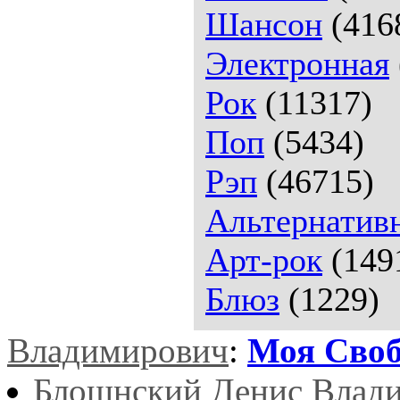
Шансон
(416
Электронная
Рок
(11317)
Поп
(5434)
Рэп
(46715)
Альтернатив
Арт-рок
(149
Блюз
(1229)
Владимирович
:
Моя Своб
Блощнский Денис Влад