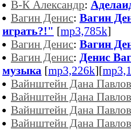
В-К Александр
:
Аделаи
Вагин Денис
:
Вагин Ден
играть?!"
[
mp3,785k
]
Вагин Денис
:
Вагин Де
Вагин Денис
:
Денис Ва
музыка
[
mp3,226k
][
mp3,
Вайнштейн Дана Павлов
Вайнштейн Дана Павлов
Вайнштейн Дана Павлов
Вайнштейн Дана Павлов