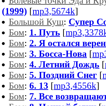
Болевые точки Эда и Кр
(1999)
[
mp3,5674k
]
Большой Кущ
:
Супер С
Бом
:
1. Путь
[
mp3,3378
Бом
:
2. Я остался верен.
Бом
:
3. Босса-Нова
[
mp
Бом
:
4. Летний Дождь
[
Бом
:
5. Поздний Снег
[
Бом
:
6. 13
[
mp3,4556k
]
Бом
:
7. Все возвращаю