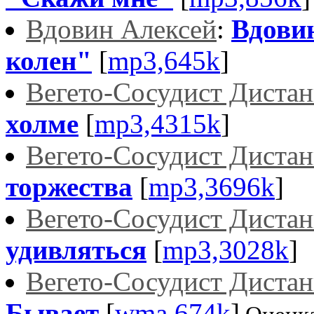
Вдовин Алексей
:
Вдовин
колен"
[
mp3,645k
]
Вегето-Сосудист Диста
холме
[
mp3,4315k
]
Вегето-Сосудист Диста
торжества
[
mp3,3696k
]
Вегето-Сосудист Диста
удивляться
[
mp3,3028k
]
Вегето-Сосудист Диста
Бывает
[
wma,674k
]