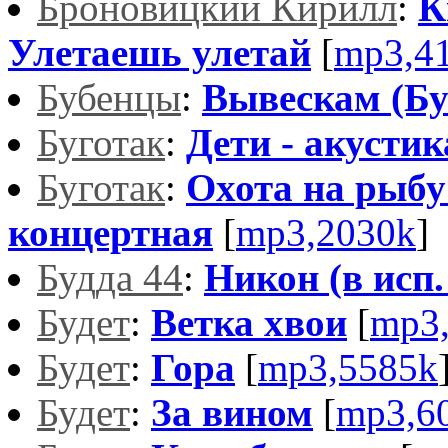
Броновицкий Кирилл
:
К
Улетаешь улетай
[
mp3,4
Бубенцы
:
Вывескам (Бу
Буготак
:
Дети - акустик
Буготак
:
Охота на рыбу 
концертная
[
mp3,2030k
]
Будда 44
:
Никон (в исп.
Будет
:
Ветка хвои
[
mp3
Будет
:
Гора
[
mp3,5585k
Будет
:
За вином
[
mp3,6