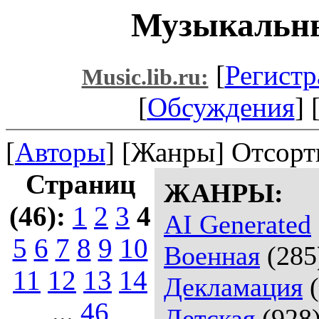
Музыкальны
[
Регистр
Music.lib.ru:
[
Обсуждения
] 
[
Авторы
] [Жанры] Отсорт
Страниц
ЖАНРЫ:
(46):
1
2
3
4
AI Generated
5
6
7
8
9
10
Военная
(285
11
12
13
14
Декламация
(
...
46
Детская
(928