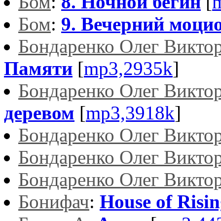
Бом
:
8. Ночной бегин
[
Бом
:
9. Вечерний моци
Бондаренко Олег Викто
Памяти
[
mp3,2935k
]
Бондаренко Олег Викто
деревом
[
mp3,3918k
]
Бондаренко Олег Викто
Бондаренко Олег Викто
Бондаренко Олег Викто
Бонифач
:
House of Risi