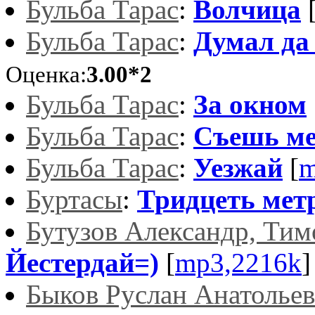
Бульба Тарас
:
Волчица
Бульба Тарас
:
Думал да
Оценка:
3.00*2
Бульба Тарас
:
За окном
Бульба Тарас
:
Съешь м
Бульба Тарас
:
Уезжай
[
m
Буртасы
:
Тридцеть мет
Бутузов Александр, Ти
Йестердай=)
[
mp3,2216k
]
Быков Руслан Анатолье