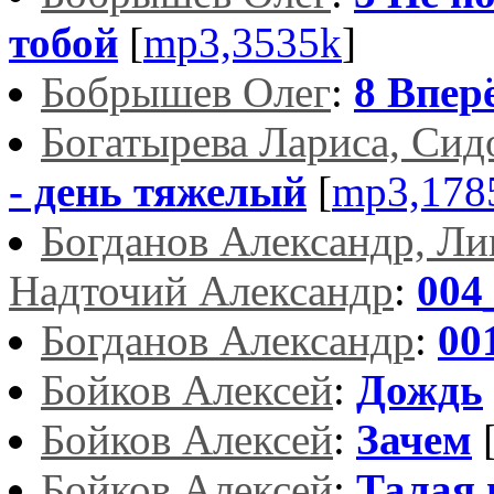
тобой
[
mp3,3535k
]
Бобрышев Олег
:
8 Впер
Богатырева Лариса, Си
- день тяжелый
[
mp3,178
Богданов Александр, Ли
Надточий Александр
:
004
Богданов Александр
:
00
Бойков Алексей
:
Дождь
Бойков Алексей
:
Зачем
Бойков Алексей
:
Талая 