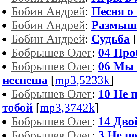
Бобин Андрей
:
Песня о
Бобин Андрей
:
Размыш
Бобин Андрей
:
Судьба
[
Бобрышев Олег
:
04 Пр
Бобрышев Олег
:
06 Мы 
неспеша
[
mp3,5233k
]
Бобрышев Олег
:
10 Не 
тобой
[
mp3,3742k
]
Бобрышев Олег
:
14 Дво
Бобрышев Олег
:
3 Не п