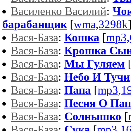
Василенко Василий
:
Чо
барабанщик
[
wma,3298k
Вася-База
:
Кошка
[
mp3,
Вася-База
:
Крошка Сы
Вася-База
:
Мы Гуляем
Вася-База
:
Небо И Тучи
Вася-База
:
Папа
[
mp3,1
Вася-База
:
Песня О Пап
Вася-База
:
Солнышко
[
Вася-База
:
Сука
[
mp3,1