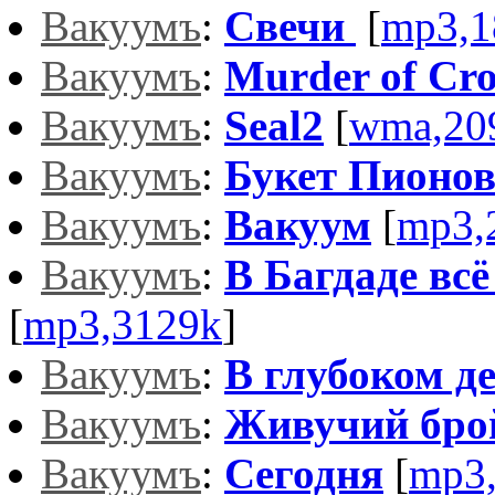
Вакуумъ
:
Cвечи
[
mp3,1
Вакуумъ
:
Murder of Cr
Вакуумъ
:
Seal2
[
wma,20
Вакуумъ
:
Букет Пионо
Вакуумъ
:
Вакуум
[
mp3,
Вакуумъ
:
В Багдаде всё
[
mp3,3129k
]
Вакуумъ
:
В глубоком де
Вакуумъ
:
Живучий бро
Вакуумъ
:
Сегодня
[
mp3