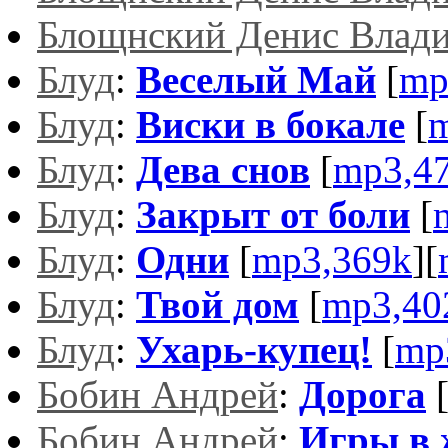
Блощнский Денис Влад
Блуд
:
Веселый Май
[
mp
Блуд
:
Виски в бокале
[
m
Блуд
:
Дева снов
[
mp3,4
Блуд
:
Закрыт от боли
[
Блуд
:
Одни
[
mp3,369k
][
Блуд
:
Твой дом
[
mp3,40
Блуд
:
Ухарь-купец!
[
mp
Бобин Андрей
:
Дорога
Бобин Андрей
:
Игры в 