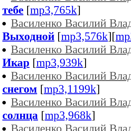
тебе
[
mp3,765k
]
Василенко Василий Вла
Выходной
[
mp3,576k
][
mp
Василенко Василий Вла
Икар
[
mp3,939k
]
Василенко Василий Вла
снегом
[
mp3,1199k
]
Василенко Василий Вла
солнца
[
mp3,968k
]
Василенко Василий Вла