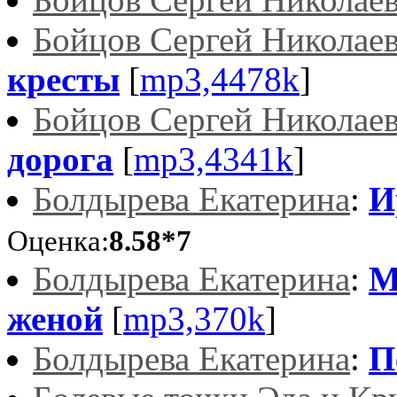
Бойцов Сергей Николае
кресты
[
mp3,4478k
]
Бойцов Сергей Николае
дорога
[
mp3,4341k
]
Болдырева Екатерина
:
И
Оценка:
8.58*7
Болдырева Екатерина
:
М
женой
[
mp3,370k
]
Болдырева Екатерина
:
П