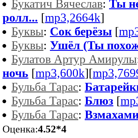
Букатич Вячеслав
:
Ты н
ролл...
[
mp3,2664k
]
Буквы
:
Сок берёзы
[
mp3
Буквы
:
Ушёл (Ты похож
Булатов Артур Амирулы
ночь
[
mp3,600k
][
mp3,769
Бульба Тарас
:
Батарейк
Бульба Тарас
:
Блюз
[
mp
Бульба Тарас
:
Взмахами
Оценка:
4.52*4