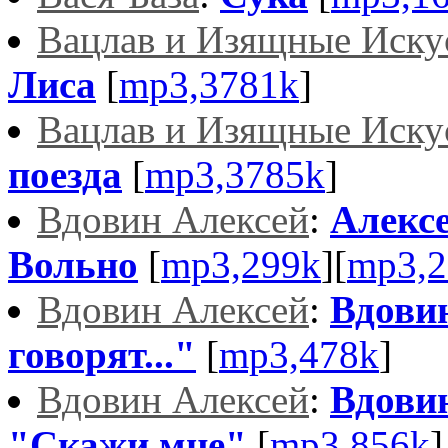
Вацлав и Изящные Иску
Лиса
[
mp3,3781k
]
Вацлав и Изящные Иску
поезда
[
mp3,3785k
]
Вдовин Алексей
:
Алексе
Вольно
[
mp3,299k
][
mp3,2
Вдовин Алексей
:
Вдови
говорят..."
[
mp3,478k
]
Вдовин Алексей
:
Вдовин
"Скажи мне"
[
mp3,856k
]