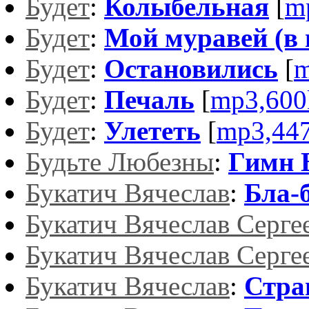
Будет
:
Колыбельная
[
m
Будет
:
Мой муравей (в и
Будет
:
Остановились
[
m
Будет
:
Печаль
[
mp3,600
Будет
:
Улететь
[
mp3,44
Будьте Любезны
:
Гимн 
Букатич Вячеслав
:
Бла-б
Букатич Вячеслав Серге
Букатич Вячеслав Серге
Букатич Вячеслав
:
Стра