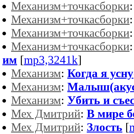
Механизм+точкасборки
Механизм+точкасборки
Механизм+точкасборки
Механизм+точкасборки
им
[
mp3,3241k
]
Механизм
:
Когда я усну
Механизм
:
Малыш(акус
Механизм
:
Убить и съе
Мех Дмитрий
:
В мире б
Мех Дмитрий
:
Злость
[