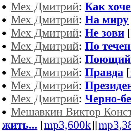
Мех Дмитрий
:
Как хоч
Мех Дмитрий
:
На миру
Мех Дмитрий
:
Не зови
[
Мех Дмитрий
:
По тече
Мех Дмитрий
:
Поющий
Мех Дмитрий
:
Правда
[
Мех Дмитрий
:
Президе
Мех Дмитрий
:
Черно-б
Мешавкин Виктор Конс
жить...
[
mp3,600k
][
mp3,3