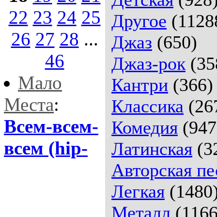
22
23
24
25
Другое
(1128
26
27
28
...
Джаз
(650)
46
Джаз-рок
(35
Мало
Кантри
(366)
Места
:
Классика
(26
Всем-всем-
Комедия
(947
всем (hip-
Латинская
(3
Авторская пе
Легкая
(1480
Металл
(1166