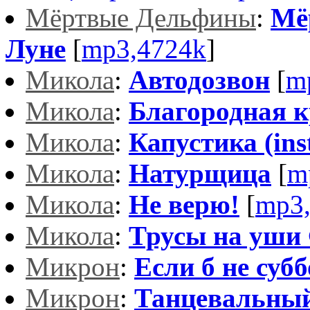
Мёртвые Дельфины
:
Мё
Луне
[
mp3,4724k
]
Микола
:
Автодозвон
[
m
Микола
:
Благородная 
Микола
:
Капустика (ins
Микола
:
Натурщица
[
m
Микола
:
Не верю!
[
mp3
Микола
:
Трусы на уши 
Микрон
:
Если б не субб
Микрон
:
Танцевальный