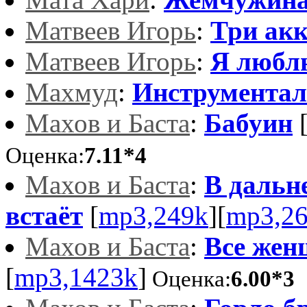
Матвеев Игорь
:
Три ак
Матвеев Игорь
:
Я люблю
Махмуд
:
Инструментал
Махов и Баста
:
Бабуин
Оценка:
7.11*4
Махов и Баста
:
В дальн
встаёт
[
mp3,249k
][
mp3,2
Махов и Баста
:
Все жен
[
mp3,1423k
]
Оценка:
6.00*3