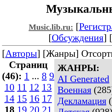
Музыкальны
[
Регистр
Music.lib.ru:
[
Обсуждения
] 
[
Авторы
] [Жанры] Отсорт
Страниц
ЖАНРЫ:
(46):
1
...
8
9
AI Generated
10
11
12
13
Военная
(285
14
15
16
17
Декламация
(
18
19
20
21
Детская
(928