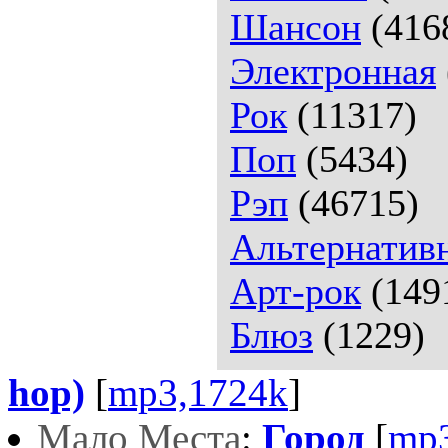
Шансон
(416
Электронная
Рок
(11317)
Поп
(5434)
Рэп
(46715)
Альтернатив
Арт-рок
(149
Блюз
(1229)
hop)
[
mp3,1724k
]
Мало Места
:
Город
[
mp3