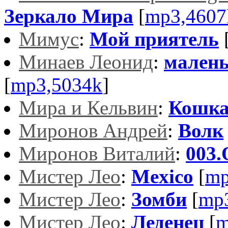
Зеркало Мира
[
mp3,4607
Мимус
:
Мой приятель
Минаев Леонид
:
малень
[
mp3,5034k
]
Мира и Кельвин
:
Кошк
Миронов Андрей
:
Волк
Миронов Виталий
:
003
Мистер Лео
:
Mexico
[
mp
Мистер Лео
:
Зомби
[
mp
Мистер Лео
:
Леденец
[
m