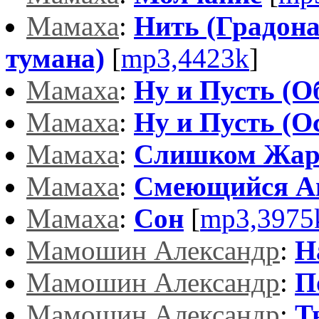
Мамаха
:
Нить (Градон
тумана)
[
mp3,4423k
]
Мамаха
:
Ну и Пусть (О
Мамаха
:
Ну и Пусть (Ос
Мамаха
:
Слишком Жар
Мамаха
:
Смеющийся А
Мамаха
:
Сон
[
mp3,3975
Мамошин Александр
:
Н
Мамошин Александр
:
П
Мамошин Александр
:
Т