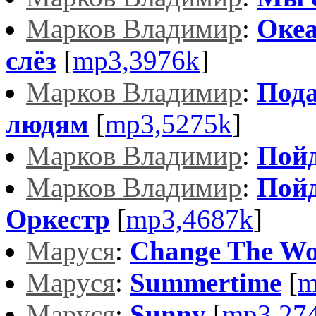
Марков Владимир
:
Океа
слёз
[
mp3,3976k
]
Марков Владимир
:
Пода
людям
[
mp3,5275k
]
Марков Владимир
:
Пойд
Марков Владимир
:
Пойд
Оркестр
[
mp3,4687k
]
Маруся
:
Change The Wo
Маруся
:
Summertime
[
m
Маруся
:
Sunny
[
mp3,27