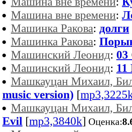
Машина вне времени
:
К
Машина вне времени
:
Л
Машинка Ракова
:
долги
Машинка Ракова
:
Поры
Машинский Леонид
:
03
Машинский Леонид
:
11
Машкауцан Михаил, Би
music version)
[
mp3,3225
Машкауцан Михаил, Би
Evil
[
mp3,3840k
]
Оценка:
8.