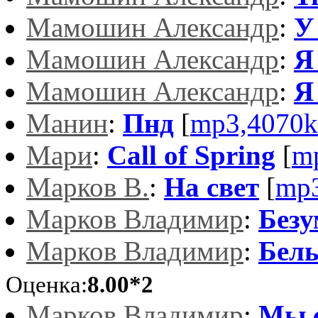
Мамошин Александр
:
У
Мамошин Александр
:
Я
Мамошин Александр
:
Я
Манин
:
Пнд
[
mp3,4070k
Мари
:
Call of Spring
[
m
Марков В.
:
На свет
[
mp3
Марков Владимир
:
Безу
Марков Владимир
:
Бел
Оценка:
8.00*2
Марков Владимир
:
Мы с