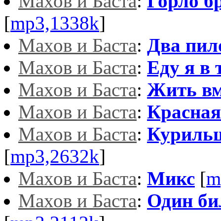
Махов и Баста
:
Горло б
[
mp3,1338k
]
Махов и Баста
:
Два пил
Махов и Баста
:
Еду я в 
Махов и Баста
:
Жить вм
Махов и Баста
:
Красная
Махов и Баста
:
Куриль
[
mp3,2632k
]
Махов и Баста
:
Микс
[
m
Махов и Баста
:
Один би