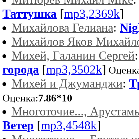
Таттушка
[
mp3,2369k
]
Михайлова Гелиана
:
Nig
Михайлов Яков Михайл
Михей, Галанин Сергей
города
[
mp3,3502k
]
Оценка
Михей и Джуманджи
:
Т
Оценка:
7.86*10
Многоточие..., Арустам
Ветер
[
mp3,4548k
]