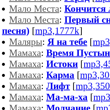
Мало Места
:
Кончится 
Мало Места
:
Первый сн
песня)
[
mp3,1777k
]
Маляры
:
Я на тебе
[
mp3
Мамаха
:
Время Пустын
Мамаха
:
Истоки
[
mp3,4
Мамаха
:
Карма
[
mp3,30
Мамаха
:
Лифт
[
mp3,350
Мамаха
:
Ма-ма-ха
[
mp3
Мамаха
:
Молчание
[
mp