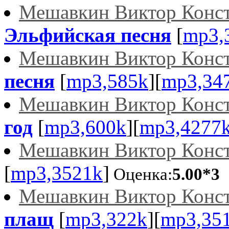
Мешавкин Виктор Конс
Эльфийская песня
[
mp3,
Мешавкин Виктор Конс
песня
[
mp3,585k
][
mp3,34
Мешавкин Виктор Конс
год
[
mp3,600k
][
mp3,4277
Мешавкин Виктор Конс
[
mp3,3521k
]
Оценка:
5.00*3
Мешавкин Виктор Конс
плащ
[
mp3,322k
][
mp3,35