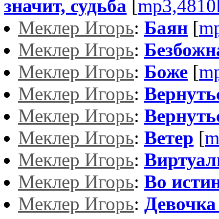
значит, судьба
[
mp3,4810
Меклер Игорь
:
Баян
[
mp
Меклер Игорь
:
Безбожн
Меклер Игорь
:
Боже
[
mp
Меклер Игорь
:
Вернуть
Меклер Игорь
:
Вернуть
Меклер Игорь
:
Ветер
[
m
Меклер Игорь
:
Виртуал
Меклер Игорь
:
Во истин
Меклер Игорь
:
Девочка