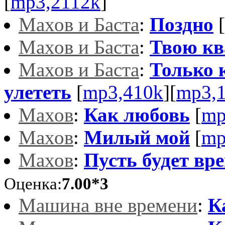
[
mp3,2112k
]
Махов и Баста
:
Поздно
[
Махов и Баста
:
Твою кв
Махов и Баста
:
Только 
улететь
[
mp3,410k
][
mp3,
Махов
:
Как любовь
[
mp
Махов
:
Милый мой
[
mp
Махов
:
Пусть будет вр
Оценка:
7.00*3
Машина вне времени
:
К