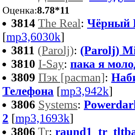
Оценка:
8.78*11
3814
The Real
:
Чёрный 
[
mp3,6030k
]
3811
(Parolj)
:
(Parolj) Mi
3810
I-Say
:
пака я моло
3809
Пэк [pacman]
:
Наб
Телефона
[
mp3,942k
]
3806
Systems
:
Powerdar
2
[
mp3,1693k
]
3806
Tr
:
raund1_tr_tltba