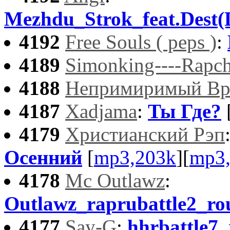
Mezhdu_Strok_feat.Dest(
4192
Free Souls ( peps )
:
4189
Simonking----Rapch
4188
Непримиримый Вр
4187
Xadjama
:
Ты Где?
4179
Христианский Рэп
Осенний
[
mp3,203k
][
mp3
4178
Mc Outlawz
:
Outlawz_raprubattle2_r
4177
Say-G
:
hhrbattle7