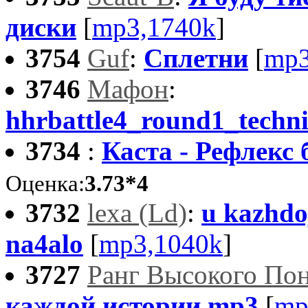
диски
[
mp3,1740k
]
3754
Guf
:
Сплетни
[
mp3
3746
Мафон
:
hhrbattle4_round1_techn
3734
:
Каста - Рефлекс
Оценка:
3.73*4
3732
lexa (Ld)
:
u kazhdoj
na4alo
[
mp3,1040k
]
3727
Ранг Высокого По
каждой истории.mp3
[
mp