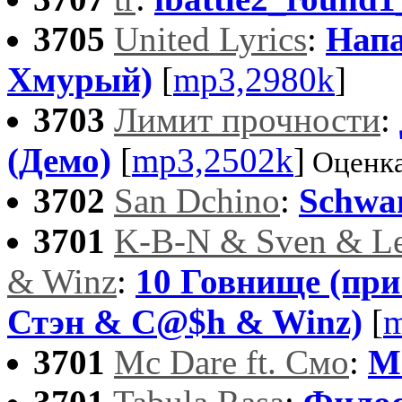
3705
United Lyrics
:
Напа
Хмурый)
[
mp3,2980k
]
3703
Лимит прочности
:
(Демо)
[
mp3,2502k
]
Оценка
3702
San Dchino
:
Schwa
3701
K-B-N & Sven & L
& Winz
:
10 Говнище (при
Стэн & C@$h & Winz)
[
m
3701
Mc Dare ft. Смо
:
M