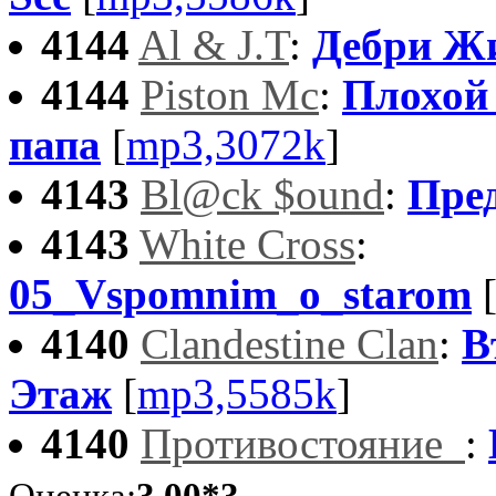
4144
Al & J.T
:
Дебри Ж
4144
Piston Mс
:
Плохой
папа
[
mp3,3072k
]
4143
Bl@ck $ound
:
Пре
4143
White Cross
:
05_Vspomnim_o_starom
4140
Clandestine Clan
:
В
Этаж
[
mp3,5585k
]
4140
Противостояние_
: