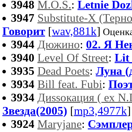
3948
M.O.S.
:
Letnie Doz
3947
Substitute-X (Тер
Говорит
[
wav,881k
]
Оценка
3944
Дюжино
:
02. Я Не
3940
Level Of Street
:
Lit
3935
Dead Poets
:
Луна (
3934
Bill feat. Fubi
:
Поэ
3934
Диssокация ( ex N.
Звезда(2005)
[
mp3,4977k
]
3924
Maryjane
:
Сэмплер