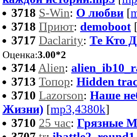
3718
S-Win
:
О любви
[
m
3718
Приют
:
demoboot
3717
Daclarity
:
Те Кто 
Оценка:
3.00*2
3714
Alien
:
alien_ib10_
3713
Топор
:
Hidden tra
3710
Lazorson
:
Наше неб
Жизни)
[
mp3,4380k
]
3710
25 час
:
Грязные 
3707
tr
:
ibattle2_round1