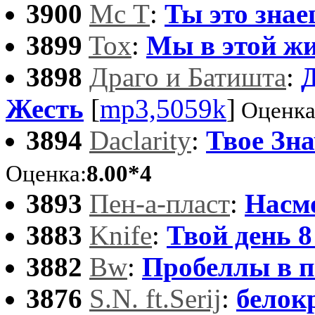
3900
Мс Т
:
Ты это зна
3899
Tox
:
Мы в этой ж
3898
Драго и Батишта
:
Д
Жесть
[
mp3,5059k
]
Оценка
3894
Daclarity
:
Твое Зн
Оценка:
8.00*4
3893
Пен-а-пласт
:
Насм
3883
Knife
:
Твой день 8
3882
Bw
:
Пробеллы в 
3876
S.N. ft.Serij
:
белок