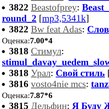
3822
Beastofprey
:
Beast
round_2
[
mp3,5341k
]
3822
Bw feat Adas
:
Слов
Оценка:
7.00*4
3818
Стимул
:
stimul_davay_uedem_sl
3818
Урал
:
Свой стиль
3816
vosto4nie mcs
:
tanz
Оценка:
7.87*6
3815
Дельфин
:
Я Буду 