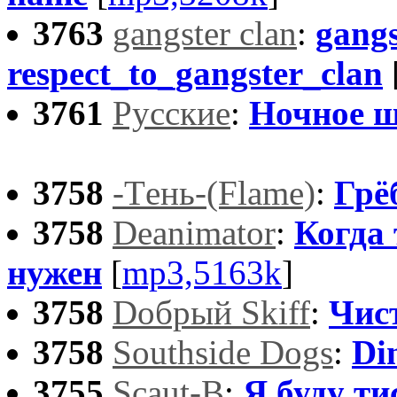
3763
gangster clan
:
gangs
respect_to_gangster_clan
3761
Русские
:
Ночное ш
3758
-Tень-(Flame)
:
Грё
3758
Deanimator
:
Когда
нужен
[
mp3,5163k
]
3758
Dобрый Skiff
:
Чис
3758
Southside Dogs
:
Di
3755
Scaut-B
:
Я буду ти