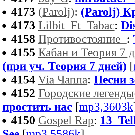
4173
(Parolj)
:
(Parolj) 
4173
Lilbit_Ft_Tabac
:
Di
4158
Противостояние_
:
4155
Кабан и Теория 7 
(при уч. Теория 7 дней)
[
4154
Via Чаппа
:
Песни 
4152
Городские легенды
простить нас
[
mp3,3603k
4150
Gospel Rap
:
13_Tel
See
[
mp3,5586k
]