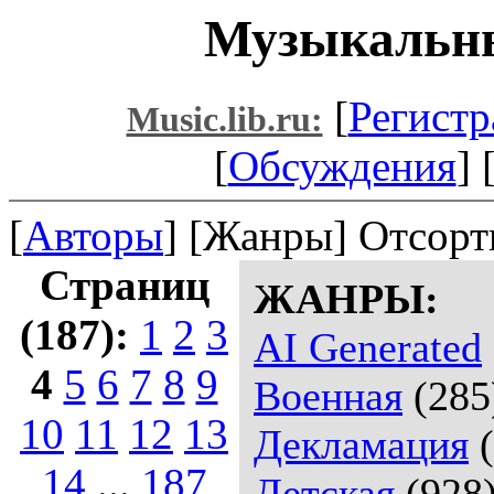
Музыкальны
[
Регистр
Music.lib.ru:
[
Обсуждения
] 
[
Авторы
] [Жанры] Отсорт
Страниц
ЖАНРЫ:
(187):
1
2
3
AI Generated
4
5
6
7
8
9
Военная
(285
10
11
12
13
Декламация
(
14
...
187
Детская
(928