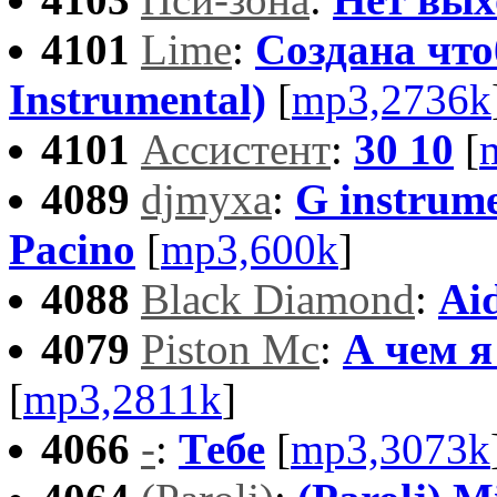
4101
Lime
:
Создана что
Instrumental)
[
mp3,2736k
4101
Ассистент
:
30 10
[
4089
djmyxa
:
G instrumen
Pacino
[
mp3,600k
]
4088
Black Diamond
:
Ai
4079
Piston Mс
:
А чем я
[
mp3,2811k
]
4066
-
:
Тебе
[
mp3,3073k