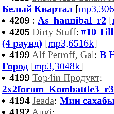
Белый Квартал
[
mp3,30
4209
:
As_hannibal_r2
[
4205
Dirty Stuff
:
#10 Til
(4 раунд)
[
mp3,6516k
]
4199
Alf Petroff, Gal
:
В 
Город
[
mp3,3048k
]
4199
Тор4in Продукт
:
2x2forum_Kombattle3_r3
4194
Jeada
:
Мин сахаб
4192
Angi
: