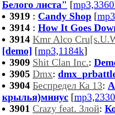
Белого листа"
[
mp3,3360
3919
:
Candy Shop
[
mp3
3914
:
How It Goes Dow
3914
Kmr Alco Cru[s.U.
[demo]
[
mp3,1184k
]
3909
Shit Clan Inc.
:
Dem
3905
Dmx
:
dmx_prbattl
3904
Беспредел Ка 13
:
А
крылья)минус
[
mp3,233
3901
Crazy feat. Злой
:
К