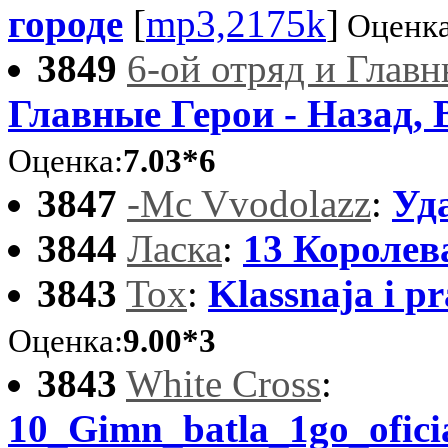
городе
[
mp3,2175k
]
Оценка
3849
6-ой отряд и Глав
Главные Герои - Назад, 
Оценка:
7.03*6
3847
-Mc Vvodolazz
:
Уд
3844
Ласка
:
13 Королев
3843
Tox
:
Klassnaja i p
Оценка:
9.00*3
3843
White Cross
:
10_Gimn_batla_1go_ofici