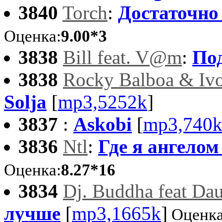
3840
Torch
:
Достаточно
Оценка:
9.00*3
3838
Bill feat. V@m
:
Под
3838
Rocky Balboa & Ivo
Solja
[
mp3,5252k
]
3837
:
Askobi
[
mp3,740
3836
Ntl
:
Где я ангелом
Оценка:
8.27*16
3834
Dj. Buddha feat Dau
лучше
[
mp3,1665k
]
Оценка