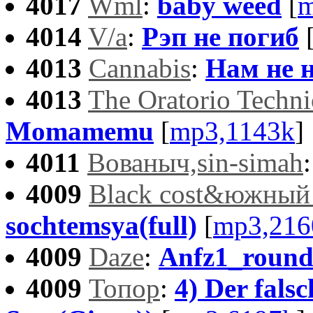
4017
Wml
:
baby weed
[
m
4014
V/a
:
Рэп не погиб
4013
Cannabis
:
Нам не 
4013
The Oratorio Techn
Momamemu
[
mp3,1143k
]
4011
Вованыч,sin-simah
4009
Black cost&южный 
sochtemsya(full)
[
mp3,216
4009
Daze
:
Anfz1_roun
4009
Топор
:
4) Der falsc