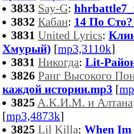
3833
Say-G
:
hhrbattle7
3832
Кабан
:
14 По Сто? 
3831
United Lyrics
:
Клин
Хмурый)
[
mp3,3110k
]
3831
Никогда
:
Lit-Рай
3826
Ранг Высокого По
каждой истории.mp3
[
mp
3825
A.K.И.М. и Алтана
[
mp3,4873k
]
3825
Lil Killa
:
When Im