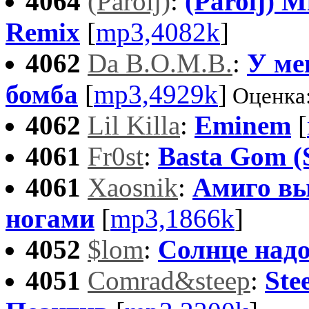
4064
(Parolj)
:
(Parolj) M
Remix
[
mp3,4082k
]
4062
Da B.O.M.B.
:
У ме
бомба
[
mp3,4929k
]
Оценка
4062
Lil Killa
:
Eminem
[
4061
Fr0st
:
Basta Gom (S
4061
Xaosnik
:
Амиго вы
ногами
[
mp3,1866k
]
4052
$lom
:
Солнце над
4051
Comrad&steep
:
Ste