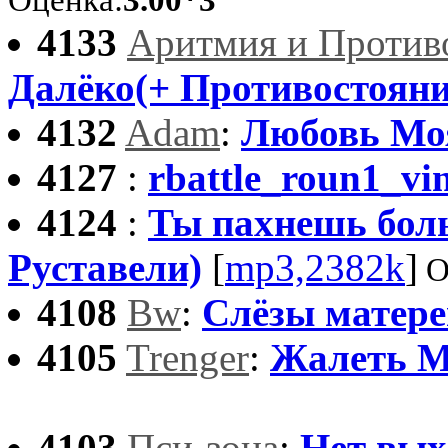
Оценка:
3.00*3
4133
Аритмия и Против
Далёко(+ Противостояни
4132
Adam
:
Любовь Мо
4127
:
rbattle_roun1_vi
4124
:
Ты пахнешь боль
Руставели)
[
mp3,2382k
]
О
4108
Bw
:
Слёзы матере
4105
Trenger
:
Жалеть М
4103
Пси-зона
:
Нет вых