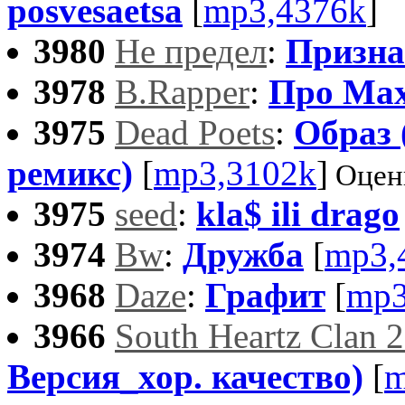
posvesaetsa
[
mp3,4376k
]
3980
Не предел
:
Призна
3978
B.Rapper
:
Про Ма
3975
Dead Poets
:
Образ 
ремикс)
[
mp3,3102k
]
Оцен
3975
seed
:
kla$ ili drago
3974
Bw
:
Дружба
[
mp3,
3968
Daze
:
Графит
[
mp3
3966
South Heartz Clan 
Версия_хор. качество)
[
m