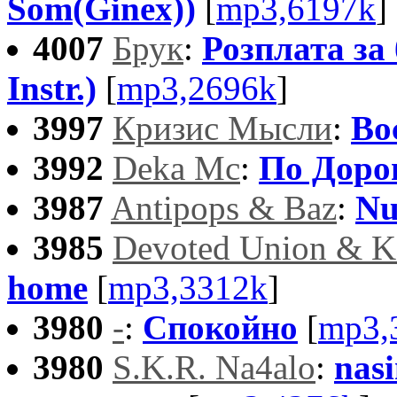
Som(Ginex))
[
mp3,6197k
]
4007
Брук
:
Розплата за
Instr.)
[
mp3,2696k
]
3997
Кризис Мысли
:
Во
3992
Deka Mc
:
По Доро
3987
Antipops & Baz
:
Nu
3985
Devoted Union & K
home
[
mp3,3312k
]
3980
-
:
Спокойно
[
mp3,
3980
S.K.R. Na4alo
:
nas