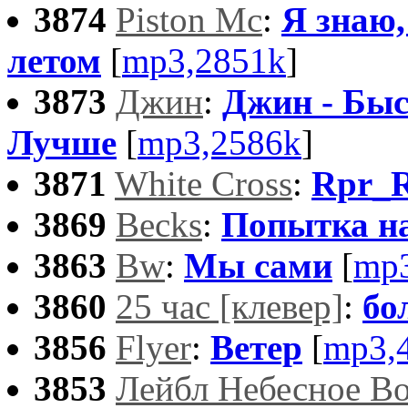
3874
Piston Mc
:
Я знаю
летом
[
mp3,2851k
]
3873
Джин
:
Джин - Бы
Лучше
[
mp3,2586k
]
3871
White Cross
:
Rpr_
3869
Becks
:
Попытка на
3863
Bw
:
Мы сами
[
mp3
3860
25 час [клевер]
:
бо
3856
Flyer
:
Ветер
[
mp3,
3853
Лейбл Небесное В