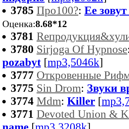
3785
Про100?
:
Ее зову
Оценка:
8.68*12
3781
Rепродукция&хул
3780
Sirjoga Of Hypnose
pozabyt
[
mp3,5046k
]
3777
Откровенные Риф
3775
Sin Drom
:
Звуки в
3774
Mdm
:
Killer
[
mp3,
3771
Devoted Union & K
name
[
mp3,3208k
]