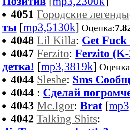
Позитив
[
mp3,2300k
]
4051
Городские легенды
ты
[
mp3,5130k
]
Оценка:
7.8
4048
Lil Killa
:
Get Fuck
4047
Ferzito
:
Ferzito (K-
детка!
[
mp3,3819k
]
Оценка
4044
Sleshe
:
Sms Сообщ
4044
:
Сделай погромче
4043
Mc.Igor
:
Brat
[
mp3
4042
Talking Shits
: