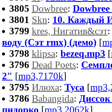
3805
Dowbree
:
Dowbree 
3801
Skn
:
10. Каждый И
3799
kres, Нигатив&сэт
воду (Сэт rmx) (демо)
[
m
3798
klipsa
:
bezeq.mp3
[
3796
Dead Poets
:
Семпл
2"
[
mp3,7170k
]
3795
Илюха
:
Туса
[
mp3,
3786
Babangida
:
Диcсок
пидорко
[
mp3,2062k
]