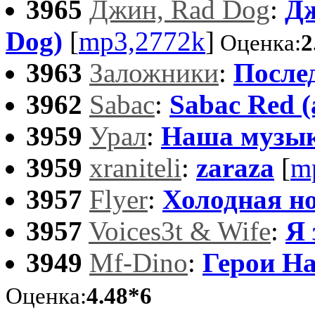
3965
Джин, Rad Dog
:
Дж
Dog)
[
mp3,2772k
]
Оценка:
2
3963
Заложники
:
После
3962
Sabac
:
Sabac Red (
3959
Урал
:
Наша музыка
3959
xraniteli
:
zaraza
[
m
3957
Flyer
:
Холодная н
3957
Voices3t & Wife
:
Я 
3949
Mf-Dino
:
Герои Н
Оценка:
4.48*6