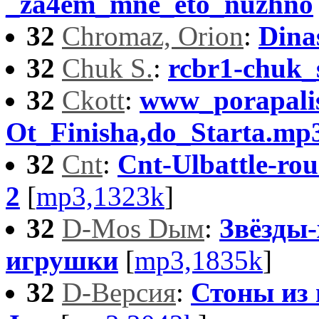
_za4em_mne_eto_nuzhno
32
Chromaz, Orion
:
Dinas
32
Chuk S.
:
rcbr1-chuk_
32
Ckott
:
www_porapali
Ot_Finisha,do_Starta.mp
32
Cnt
:
Cnt-Ulbattle-ro
2
[
mp3,1323k
]
32
D-Mos Dым
:
Звёзды
игрушки
[
mp3,1835k
]
32
D-Версия
:
Стоны из 