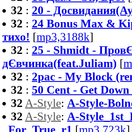
32
:
20 - Досвидания(А
32
:
24 Bonus Max & Kip
тихо!
[
mp3,3188k
]
32
:
25 - Shmidt - Про
дЄвчинка(feat.Juliam)
[
m
32
:
2pac - My Block (re
32
:
50 Cent - Get Down (
32
A-Style
:
A-Style-Boln
32
A-Style
:
A-Style_1st_
_For_True_r1
[
mp3,723k
]