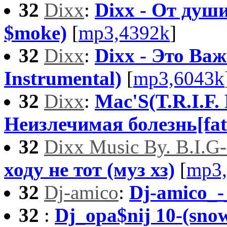
32
Dixx
:
Dixx - От души
$moke)
[
mp3,4392k
]
32
Dixx
:
Dixx - Это Важ
Instrumental)
[
mp3,6043k
32
Dixx
:
Mac'S(T.R.I.F. 
Неизлечимая болезнь[fat 
32
Dixx Music By. B.I.G
ходу не тот (муз хз)
[
mp3,
32
Dj-amico
:
Dj-amico_-
32
:
Dj_opa$nij 10-(snow