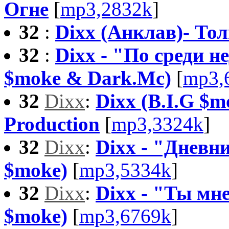
Огне
[
mp3,2832k
]
32
:
Dixx (Анклав)- То
32
:
Dixx - "По среди н
$moke & Dark.Mc)
[
mp3,
32
Dixx
:
Dixx (B.I.G $m
Production
[
mp3,3324k
]
32
Dixx
:
Dixx - "Дневни
$moke)
[
mp3,5334k
]
32
Dixx
:
Dixx - "Ты мне
$moke)
[
mp3,6769k
]