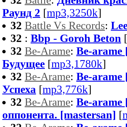
Раунд 2
[
mp3,3250k
]
32
Battle Vs Records
:
Lee
32
:
Bbp - Goroh Beton
32
Be-Arame
:
Be-arame 
Будущее
[
mp3,1780k
]
32
Be-Arame
:
Be-arame 
Успеха
[
mp3,776k
]
32
Be-Arame
:
Be-arame 
оппонента. [mastersan]
[