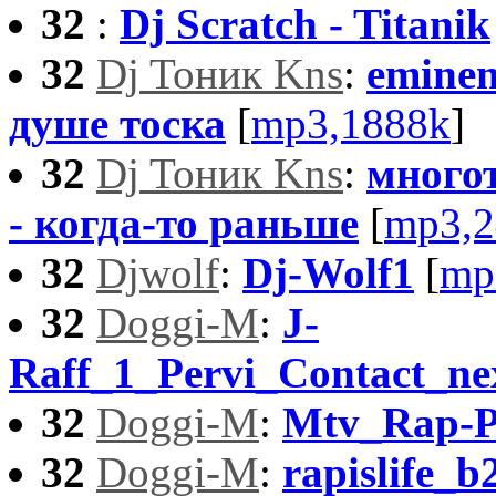
32
:
Dj Scratch - Titanik
32
Dj Toник Kns
:
eminem
душе тоска
[
mp3,1888k
]
32
Dj Toник Kns
:
многот
- когда-то раньше
[
mp3,2
32
Djwolf
:
Dj-Wolf1
[
mp
32
Doggi-M
:
J-
Raff_1_Pervi_Contact_nex
32
Doggi-M
:
Mtv_Rap-P
32
Doggi-M
:
rapislife_b