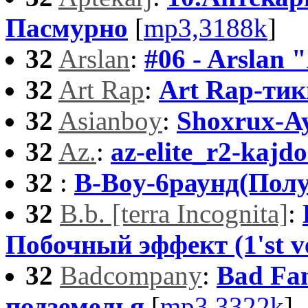
Пасмурно
[
mp3,3188k
]
32
Arslan
:
#06 - Arslan 
32
Art Rap
:
Art Rap-ти
32
Asianboy
:
Shoxrux-Ayr
32
Az.
:
az-elite_r2-kaj
32
:
B-Boy-6раунд(Пол
32
B.b. [terra Incognita]
:
Побочный эффект (1'st ve
32
Badcompany
:
Bad Fa
подземелья
[
mp3,3322k
]