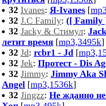
32
Ivanes
:
Я-Ivanes
[
mp3
32
J.C Family
:
([ Family 
32
Jacky & Стимул
:
Jack
летит время
[
mp3,3495k
]
32
Jd
:
rcbr1 - Jd
[
mp3,1
32
Jek
:
Протест - Dis A
32
Jimmy
:
Jimmy Aka Sh
Angel
[
mp3,1536k
]
32
Jingzz
:
Не жданно не
Хоп
[
mp3,495k
]