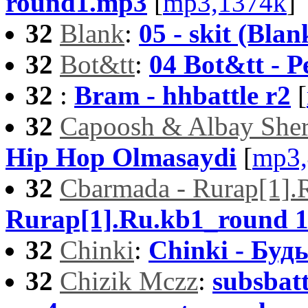
round1.mp3
[
mp3,1374k
]
32
Blank
:
05 - skit (Blan
32
Bot&tt
:
04 Bot&tt - 
32
:
Bram - hhbattle r2
[
32
Capoosh & Albay Sher
Hip Hop Olmasaydi
[
mp3,
32
Cbarmada - Rurap[1].
Rurap[1].Ru.kb1_round 
32
Chinki
:
Chinki - Будь
32
Chizik Mczz
:
subsbat