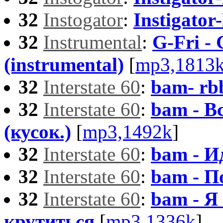
32
Instogator
:
Instigato
32
Instrumental
:
G-Fri -
(instrumental)
[
mp3,1813
32
Interstate 60
:
bam- rbb
32
Interstate 60
:
bam - Вс
(кусок.)
[
mp3,1492k
]
32
Interstate 60
:
bam - И
32
Interstate 60
:
bam - П
32
Interstate 60
:
bam - Я
крутиться
[
mp3,1336k
]