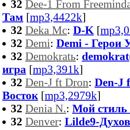
32
Dee-1 From Freemind
Там
[
mp3,4422k
]
32
Deka Mc
:
D-K
[
mp3,0
32
Demi
:
Demi - Герои 
32
Demokratь
:
demokrat
игра
[
mp3,391k
]
32
Den-J ft Dron
:
Den-J 
Восток
[
mp3,2979k
]
32
Denia N.
:
Мой стиль 
32
Denver
:
Lilde9-Духо