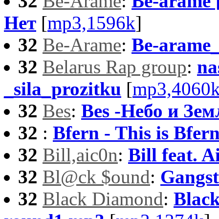
32
Be-Arame
:
Be-arame [
Нет
[
mp3,1596k
]
32
Be-Arame
:
Be-arame_
32
Belarus Rap group
:
na
_sila_prozitku
[
mp3,4060
32
Bes
:
Bes -Небо и Зем
32
:
Bfern - This is Bfer
32
Bill,aic0n
:
Bill feat.
32
Bl@ck $ound
:
Gangst
32
Black Diamond
:
Blac