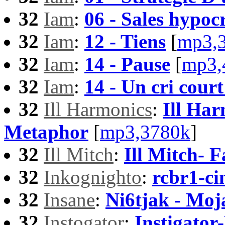
32
Iam
:
06 - Sales hypocr
32
Iam
:
12 - Tiens
[
mp3,
32
Iam
:
14 - Pause
[
mp3,
32
Iam
:
14 - Un cri court
32
Ill Harmonics
:
Ill Har
Metaphor
[
mp3,3780k
]
32
Ill Mitch
:
Ill Mitch- 
32
Inkognighto
:
rcbr1-ci
32
Insane
:
Ni6tjak - Moj
32
Instogator
:
Instigato