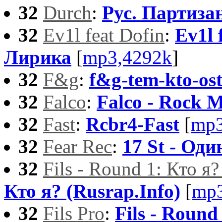
32
Durch
:
Рус. Партиза
32
Ev1l feat Dofin
:
Ev1l 
Лирика
[
mp3,4292k
]
32
F&g
:
f&g-tem-kto-ost
32
Falco
:
Falco - Rock 
32
Fast
:
Rcbr4-Fast
[
mp3
32
Fear Rec
:
17 St - Оди
32
Fils - Round 1: Кто я?
Кто я? (Rusrap.Info)
[
mp3
32
Fils Pro
:
Fils - Round