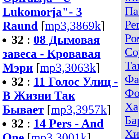
Па
Lukomorja"- 3
Ре
Raund
[
mp3,3869k
]
Ро
32
:
08 Дымовая
Со
завеса - Кровавая
Та
Мэри
[
mp3,3063k
]
Фа
32
:
11 Голос Улиц -
Фо
В Жизни Так
Ха
Бывает
[
mp3,3957k
]
Ба
32
:
14 Pers - And
Хи
One
[
mp3,3001k
]