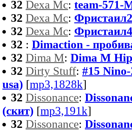
32
Dexa Mc
:
team-571-
32
Dexa Mc
:
Фристаил2
32
Dexa Mc
:
Фристаил4
32
:
Dimaction - пробив
32
Dima M
:
Dima M Hip
32
Dirty Stuff
:
#15 Nino-Z
usa)
[
mp3,1828k
]
32
Dissonance
:
Dissonan
(скит)
[
mp3,191k
]
32
Dissonance
:
Dissonanc