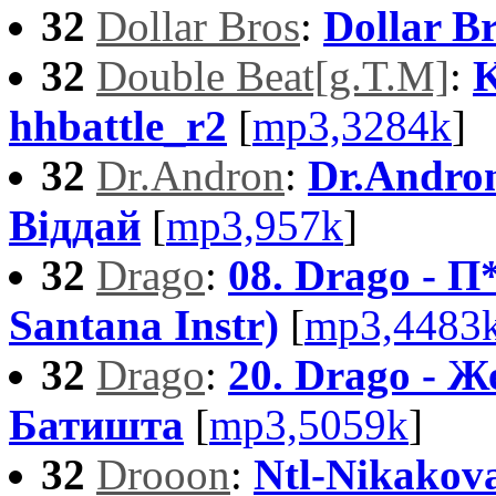
32
Dollar Bros
:
Dollar B
32
Double Beat[g.T.M]
:
hhbattle_r2
[
mp3,3284k
]
32
Dr.Andron
:
Dr.Andron 
Вiддай
[
mp3,957k
]
32
Drago
:
08. Drago - П*
Santana Instr)
[
mp3,4483
32
Drago
:
20. Drago - Ж
Батишта
[
mp3,5059k
]
32
Drooon
:
Ntl-Nikakova