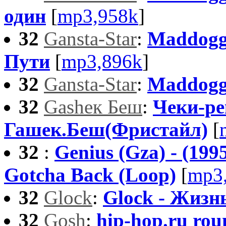
один
[
mp3,958k
]
32
Gansta-Star
:
Maddogg
Пути
[
mp3,896k
]
32
Gansta-Star
:
Maddogg
32
Gasheк Беш
:
Чеки-ре
Гашек.Беш(Фристайл)
[
32
:
Genius (Gza) - (1995
Gotcha Back (Loop)
[
mp3
32
Glock
:
Glock - Жизн
32
Gosh
:
hip-hop.ru rou