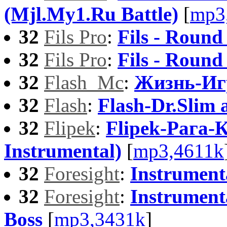
(Mjl.My1.Ru Battle)
[
mp3
32
Fils Pro
:
Fils - Round
32
Fils Pro
:
Fils - Round
32
Flash_Mc
:
Жизнь-Иг
32
Flash
:
Flash-Dr.Slim
32
Flipek
:
Flipek-Рага-
Instrumental)
[
mp3,4611k
32
Foresight
:
Instrument
32
Foresight
:
Instrumenta
Boss
[
mp3,3431k
]