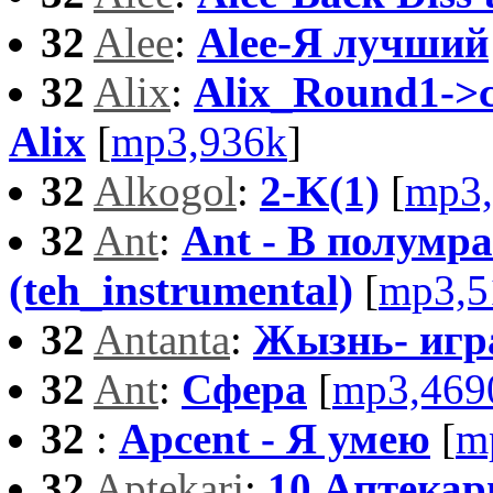
32
Alee
:
Alee-Я лучший
32
Alix
:
Alix_Round1->
Alix
[
mp3,936k
]
32
Alkogol
:
2-K(1)
[
mp3,
32
Ant
:
Ant - В полумр
(teh_instrumental)
[
mp3,5
32
Antanta
:
Жызнь- игр
32
Ant
:
Сфера
[
mp3,469
32
:
Apcent - Я умею
[
m
32
Aptekarj
:
10.Аптекарь