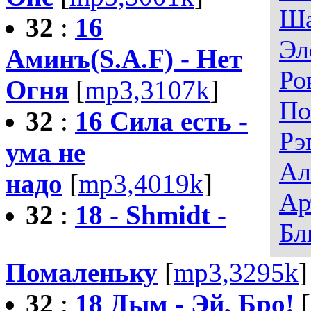
Ша
32
:
16
Эл
Аминъ(S.A.F) - Нет
Ро
Огня
[
mp3,3107k
]
По
32
:
16 Сила есть -
Рэ
ума не
Ал
надо
[
mp3,4019k
]
Ар
32
:
18 - Shmidt -
Бл
Помаленьку
[
mp3,3295k
]
32
:
18 Дым - Эй, Бро!
[