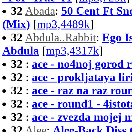
32
Abada
:
50 Cent Ft Sn
(Mix)
[
mp3,4489k
]
32
Abdula..Rabbit
:
Ego Is
Abdula
[
mp3,4317k
]
32
:
ace - no4noj gorod 
32
:
ace - prokljataya lir
32
:
ace - raz na raz rou
32
:
ace - round1 - 4isto
32
:
ace - zvezda mojej 
32
Alee
:
Alee-Back Diss 