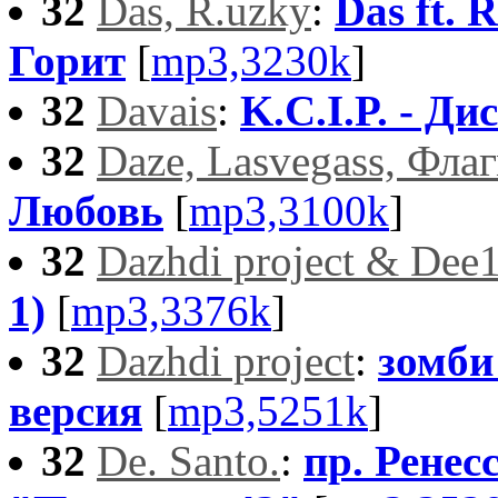
32
Das, R.uzky
:
Das ft. 
Горит
[
mp3,3230k
]
32
Davais
:
K.C.I.P. - Ди
32
Daze, Lasvegass, Фла
Любовь
[
mp3,3100k
]
32
Dazhdi project & Dee
1)
[
mp3,3376k
]
32
Dazhdi project
:
зомби 
версия
[
mp3,5251k
]
32
De. Santo.
:
пр. Ренесc