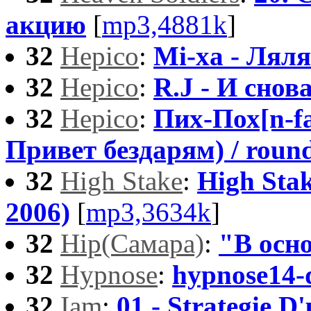
акцию
[
mp3,4881k
]
32
Hepico
:
Mi-xa - Лял
32
Hepico
:
R.J - И снова
32
Hepico
:
Пих-Пох[n-f
Привет бездарям) / roun
32
High Stake
:
High Sta
2006)
[
mp3,3634k
]
32
Hip(Самара)
:
"В осно
32
Hypnose
:
hypnose14-
32
Iam
:
01 - Strategie D