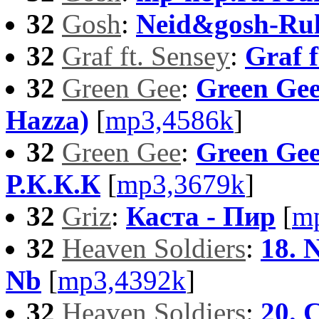
32
Gosh
:
Neid&gosh-Ru
32
Graf ft. Sensey
:
Graf f
32
Green Gee
:
Green Gee 
Hazza)
[
mp3,4586k
]
32
Green Gee
:
Green Gee
Р.К.К.К
[
mp3,3679k
]
32
Griz
:
Каста - Пир
[
m
32
Heaven Soldiers
:
18. 
Nb
[
mp3,4392k
]
32
Heaven Soldiers
:
20. 