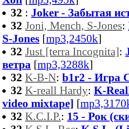
32
:
Joker - Забытая ис
32
Joni, Mench, S-Jones
:
S-Jones
[
mp3,2450k
]
32
Just [terra Incognita]
:
ветра
[
mp3,3288k
]
32
K-B-N
:
b1r2 - Игра 
32
K-reall Hardy
:
K-Real
video mixtape]
[
mp3,3170
32
K.C.I.P.
:
15 - Рок (ск