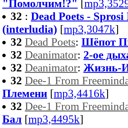
"Помолчим!?"
[
mp3,352
32
:
Dead Poets - Spros
(interludia)
[
mp3,3047k
]
32
Dead Poets
:
Шёпот П
32
Deanimator
:
2-ое дых
32
Deanimator
:
Жизнь-
32
Dee-1 From Freemind
Племени
[
mp3,4416k
]
32
Dee-1 From Freemind
Бал
[
mp3,4495k
]