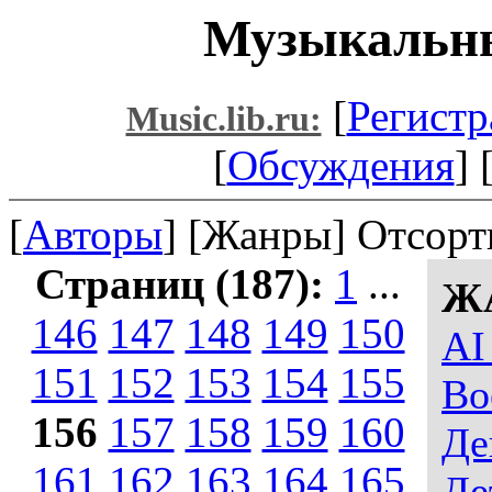
Музыкальны
[
Регистр
Music.lib.ru:
[
Обсуждения
] 
[
Авторы
] [Жанры] Отсорт
Страниц (187):
1
...
Ж
146
147
148
149
150
AI
151
152
153
154
155
Во
156
157
158
159
160
Де
161
162
163
164
165
Де