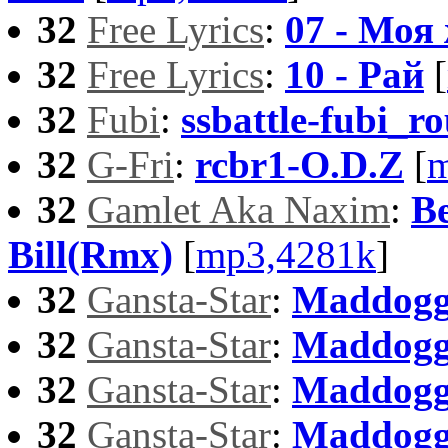
32
Free Lyrics
:
07 - Моя
32
Free Lyrics
:
10 - Рай
[
32
Fubi
:
ssbattle-fubi_r
32
G-Fri
:
rcbr1-O.D.Z
[
m
32
Gamlet Aka Naxim
:
Be
Bill(Rmx)
[
mp3,4281k
]
32
Gansta-Star
:
Maddogg 
32
Gansta-Star
:
Maddogg
32
Gansta-Star
:
Maddogg
32
Gansta-Star
:
Maddogg