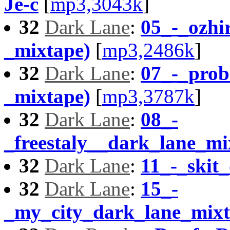
Je-c
[
mp3,3043k
]
32
Dark Lane
:
05_-_ozhi
_mixtape)
[
mp3,2486k
]
32
Dark Lane
:
07_-_prob
_mixtape)
[
mp3,3787k
]
32
Dark Lane
:
08_-
_freestaly__dark_lane_mi
32
Dark Lane
:
11_-_skit
32
Dark Lane
:
15_-
_my_city_dark_lane_mix