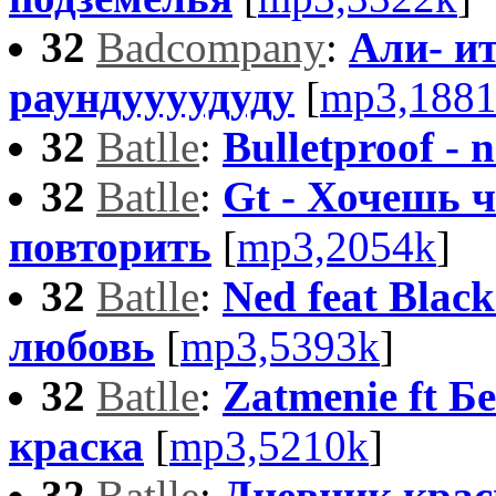
32
Badcompany
:
Али- ит
раундуууудуду
[
mp3,188
32
Batlle
:
Bulletproof - 
32
Batlle
:
Gt - Хочешь 
повторить
[
mp3,2054k
]
32
Batlle
:
Ned feat Black
любовь
[
mp3,5393k
]
32
Batlle
:
Zatmenie ft Б
краска
[
mp3,5210k
]
32
Batlle
:
Дневник крас