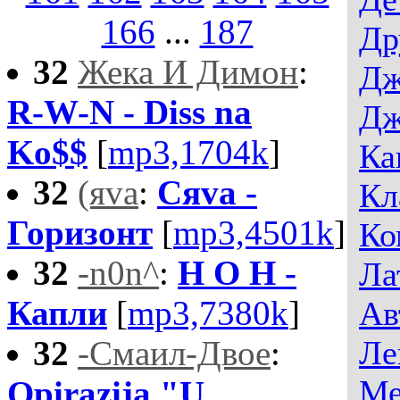
166
...
187
Др
32
Жека И Димон
:
Дж
R-W-N - Diss na
Дж
Ko$$
[
mp3,1704k
]
Ка
32
(яvа
:
Сяvа -
Кл
Горизонт
[
mp3,4501k
]
Ко
32
-n0n^
:
H O H -
Ла
Капли
[
mp3,7380k
]
Ав
32
-Смаил-Двое
:
Ле
Ме
Opirazija "U