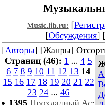
Музыкальны
[
Регистр
Music.lib.ru:
[
Обсуждения
] 
[
Авторы
] [Жанры] Отсорт
Страниц (46):
1
...
4
5
Ж
6
7
8
9
10
11
12
13
14
A
15
16
17
18
19
20
21
22
В
23
24
...
46
Д
1395
Прохладный Ас
:
Д