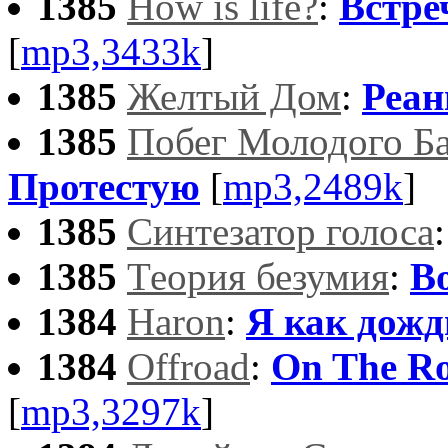
1385
How is life?
:
Встре
[
mp3,3433k
]
1385
Желтый Дом
:
Реан
1385
Побег Молодого Б
Протестую
[
mp3,2489k
]
1385
Синтезатор голоса
1385
Теория безумия
:
В
1384
Haron
:
Я как дожд
1384
Offroad
:
On The R
[
mp3,3297k
]