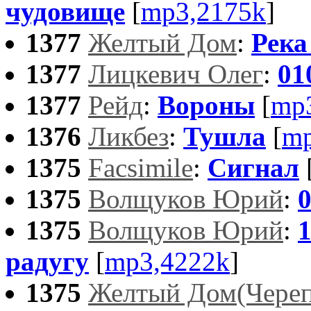
чудовище
[
mp3,2175k
]
1377
Желтый Дом
:
Река
1377
Лицкевич Олег
:
01
1377
Рейд
:
Вороны
[
mp
1376
Ликбез
:
Тушла
[
mp
1375
Facsimile
:
Сигнал
1375
Волщуков Юрий
:
1375
Волщуков Юрий
:
радугу
[
mp3,4222k
]
1375
Желтый Дом(Череп