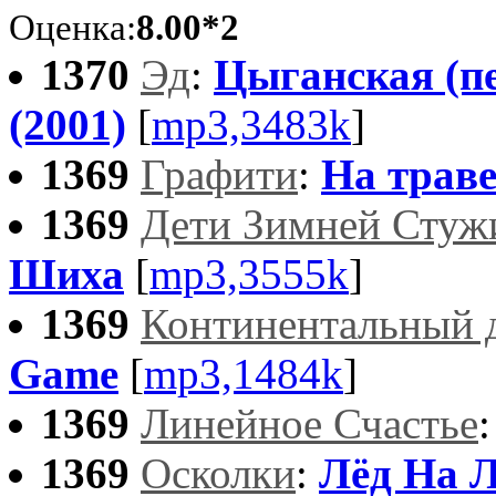
Оценка:
8.00*2
1370
Эд
:
Цыганская (п
(2001)
[
mp3,3483k
]
1369
Графити
:
На трав
1369
Дети Зимней Стужи
Шиха
[
mp3,3555k
]
1369
Континентальный 
Game
[
mp3,1484k
]
1369
Линейное Счастье
1369
Осколки
:
Лёд На 