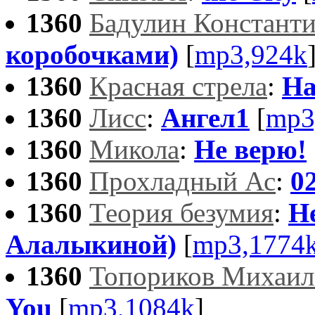
1360
Бадулин Констант
коробочками)
[
mp3,924k
1360
Красная стрела
:
Н
1360
Лисс
:
Ангел1
[
mp3
1360
Микола
:
Не верю!
1360
Прохладный Ас
:
0
1360
Теория безумия
:
Н
Алалыкиной)
[
mp3,1774
1360
Топориков Михаил
You
[
mp3,1084k
]