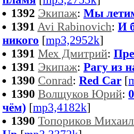
1392
Экипаж
:
Мы летим
1391
Avi Rabinovich
:
И 
никого
[
mp3,2952k
]
1391
Мех Дмитрий
:
Пре
1391
Экипаж
:
Рагу из 
1390
Conrad
:
Red Car
[
1390
Волщуков Юрий
:
чём)
[
mp3,4182k
]
1390
Топориков Михаил