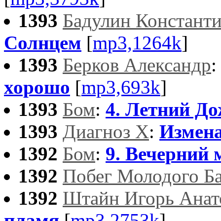
1393
Бадулин Констант
Солнцем
[
mp3,1264k
]
1393
Берков Александр
хорошо
[
mp3,693k
]
1393
Бом
:
4. Летний Д
1393
Диагноз X
:
Измена
1392
Бом
:
9. Вечерний 
1392
Побег Молодого Б
1392
Штайн Игорь Анат
пламя
[
mp3,2753k
]