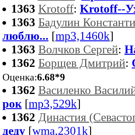
1363
Krotoff
:
Krotoff--
1363
Бадулин Констант
люблю...
[
mp3,1460k
]
1363
Волчков Сергей
:
Н
1362
Борщев Дмитрий
:
Оценка:
6.68*9
1362
Василенко Васили
рок
[
mp3,529k
]
1362
Династия (Севасто
деду
[
wma,2301k
]