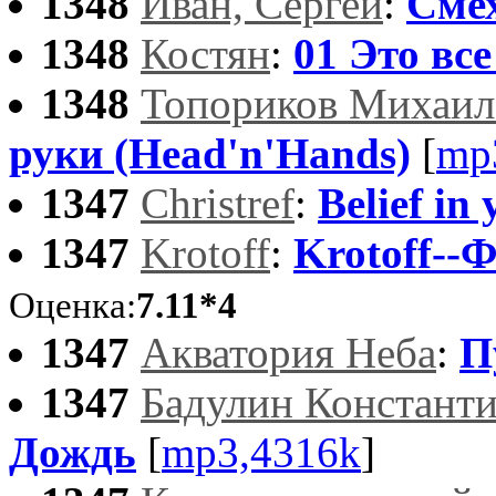
1348
Иван, Сергей
:
Смех
1348
Костян
:
01 Это вс
1348
Топориков Михаил
руки (Head'n'Hands)
[
mp
1347
Christref
:
Belief in
1347
Krotoff
:
Krotoff--
Оценка:
7.11*4
1347
Акватория Неба
:
П
1347
Бадулин Констант
Дождь
[
mp3,4316k
]