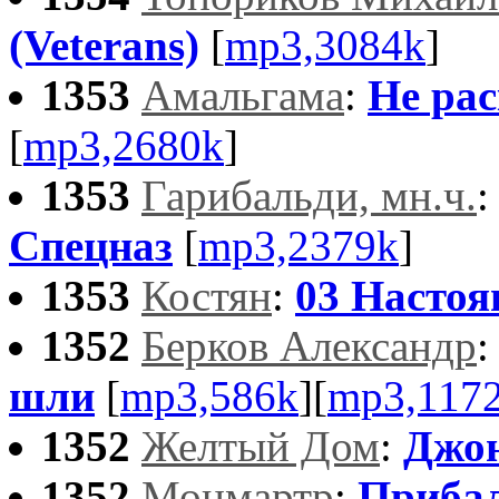
(Veterans)
[
mp3,3084k
]
1353
Амальгама
:
Не ра
[
mp3,2680k
]
1353
Гарибальди, мн.ч.
Спецназ
[
mp3,2379k
]
1353
Костян
:
03 Настоя
1352
Берков Александр
шли
[
mp3,586k
][
mp3,117
1352
Желтый Дом
:
Джо
1352
Монмартр
:
Приба