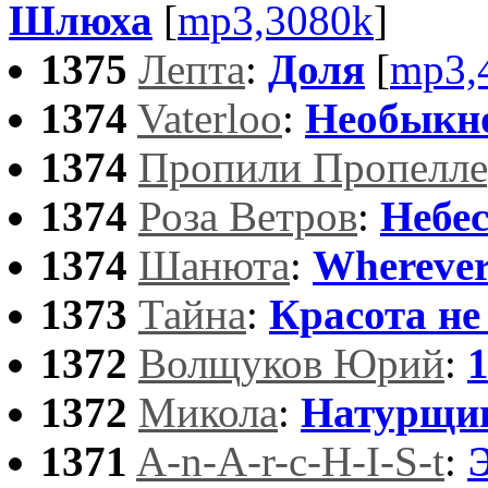
Шлюха
[
mp3,3080k
]
1375
Лепта
:
Доля
[
mp3,
1374
Vaterloo
:
Необыкно
1374
Пропили Пропелле
1374
Роза Ветров
:
Небе
1374
Шанюта
:
Wherever 
1373
Тайна
:
Красота не
1372
Волщуков Юрий
:
1372
Микола
:
Натурщи
1371
A-n-A-r-c-H-I-S-t
:
Э