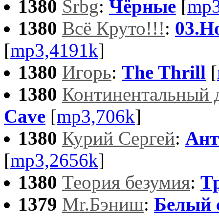
1380
Srbg
:
Чёрные
[
mp3
1380
Всё Круто!!!
:
03.Н
[
mp3,4191k
]
1380
Игорь
:
The Thrill
[
1380
Континентальный 
Cave
[
mp3,706k
]
1380
Курий Сергей
:
Ант
[
mp3,2656k
]
1380
Теория безумия
:
Т
1379
Mr.Бэниш
:
Белый 