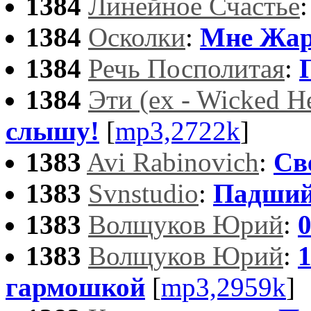
1384
Линейное Счастье
1384
Осколки
:
Мне Жа
1384
Речь Посполитая
:
1384
Эти (ex - Wicked H
слышу!
[
mp3,2722k
]
1383
Avi Rabinovich
:
Св
1383
Svnstudio
:
Падший
1383
Волщуков Юрий
:
1383
Волщуков Юрий
:
гармошкой
[
mp3,2959k
]