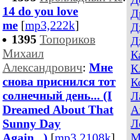
14 do you love
Д
me
[
mp3,222k
]
Д
1395
Топориков
Д
Михаил
К
Александрович
:
Мне
К
снова приснился тот
К
солнечный день... (I
Л
Dreamed About That
А
Sunny Day
Л
М
Again...)
[
mp3,2108k
]