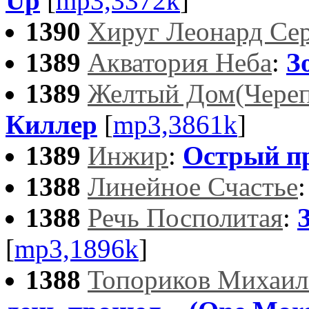
Up
[
mp3,3372k
]
1390
Хируг Леонард Се
1389
Акватория Неба
:
З
1389
Желтый Дом(Череп
Киллер
[
mp3,3861k
]
1389
Инжир
:
Острый п
1388
Линейное Счастье
1388
Речь Посполитая
:
[
mp3,1896k
]
1388
Топориков Михаил