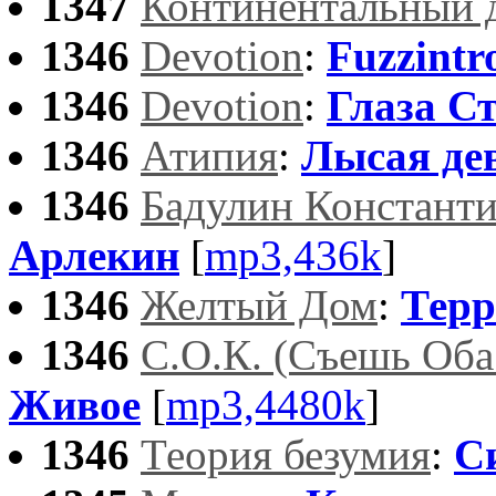
1347
Континентальный 
1346
Devotion
:
Fuzzintro
1346
Devotion
:
Глаза С
1346
Атипия
:
Лысая де
1346
Бадулин Констант
Арлекин
[
mp3,436k
]
1346
Желтый Дом
:
Терр
1346
С.О.К. (Съешь Оба
Живое
[
mp3,4480k
]
1346
Теория безумия
:
С