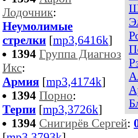
Ш
Лодочник
:
Э
Неумолимые
Р
стрелки
[
mp3,6416k
]
П
1394
Группа Диагноз
Р
Икс
:
А
Армия
[
mp3,4174k
]
А
1394
Порно
:
Б
Терпи
[
mp3,3726k
]
1394
Снигирёв Сергей
:
[
mp3,3793k
]