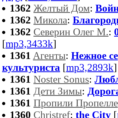
1362
Желтый Дом
:
Вой
1362
Микола
:
Благород
1362
Северин Олег М.
:
[
mp3,3433k
]
1361
Aгенты
:
Нежное с
культуриста
[
mp3,2893k
]
1361
Noster Sonus
:
Любл
1361
Дети Зимы
:
Дорог
1361
Пропили Пропелле
1360
Christref
:
the City
[