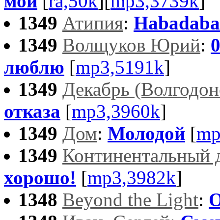
мои
[
ra,50k
][
mp3,3739k
]
1349
Атипия
:
Habadaba
1349
Волщуков Юрий
:
люблю
[
mp3,5191k
]
1349
Декабрь (Волгодон
отказа
[
mp3,3960k
]
1349
Дом
:
Молодой
[
mp
1349
Континентальный 
хорошо!
[
mp3,3982k
]
1348
Beyond the Light
:
O