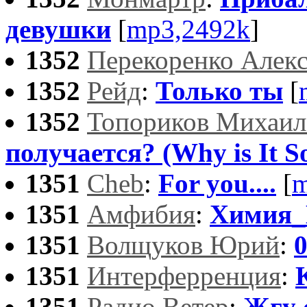
девушки
[
mp3,2492k
]
1352
Перекоренко Алек
1352
Рейд
:
Только ты
[
1352
Топориков Михаил
получается? (Why is It S
1351
Cheb
:
For you....
[
m
1351
Амфибия
:
Химия_
1351
Волщуков Юрий
:
1351
Интерферренция
:
1351
Радио Ветер
:
Жгу 