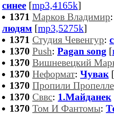
синее
[
mp3,4165k
]
1371
Марков Владимир
людям
[
mp3,5275k
]
1371
Студия Чевенгур
:
c
1370
Push
:
Pagan song
[
1370
Вишневецкий Мар
1370
Неформат
:
Чувак
1370
Пропили Пропелле
1370
Сввс
:
1.Майданек
1370
Том И Фантомы
:
Т