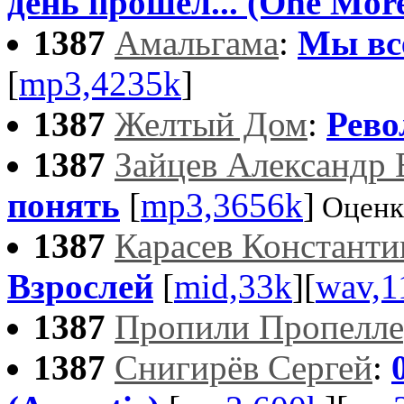
день прошел... (One More
1387
Амальгама
:
Мы всё
[
mp3,4235k
]
1387
Желтый Дом
:
Рев
1387
Зайцев Александр
понять
[
mp3,3656k
]
Оценк
1387
Карасев Константи
Взрослей
[
mid,33k
][
wav,1
1387
Пропили Пропелле
1387
Снигирёв Сергей
: