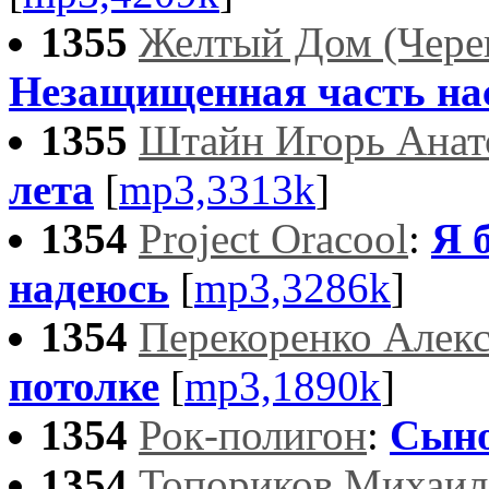
1355
Желтый Дом (Чере
Незащищенная часть на
1355
Штайн Игорь Анат
лета
[
mp3,3313k
]
1354
Project Oracool
:
Я 
надеюсь
[
mp3,3286k
]
1354
Перекоренко Алек
потолке
[
mp3,1890k
]
1354
Рок-полигон
:
Сын
1354
Топориков Михаил