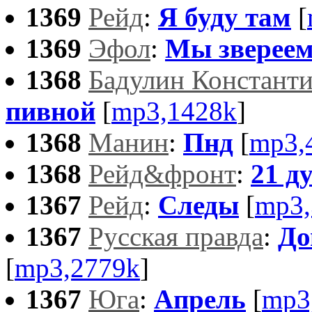
1369
Рейд
:
Я буду там
[
1369
Эфол
:
Мы зверее
1368
Бадулин Констант
пивной
[
mp3,1428k
]
1368
Манин
:
Пнд
[
mp3,
1368
Рейд&фронт
:
21 д
1367
Рейд
:
Следы
[
mp3,
1367
Русская правда
:
До
[
mp3,2779k
]
1367
Юга
:
Апрель
[
mp3