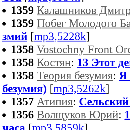
1359
Калашников Дмит
1359
Побег Молодого Б
змий
[
mp3,5228k
]
1358
Vostochny Front Orc
1358
Костян
:
13 Этот д
1358
Теория безумия
:
Я
безумия)
[
mp3,5262k
]
1357
Атипия
:
Сельский
1356
Волщуков Юрий
:
часа
[
mp3,5859k
]