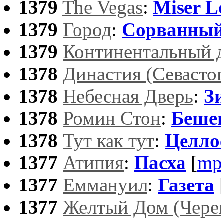
1379
The Vegas
:
Miser L
1379
Город
:
Сорванный
1379
Континентальный 
1378
Династия (Севасто
1378
Небесная Дверь
:
З
1378
Ромин Стон
:
Беше
1378
Тут как тут
:
Целло
1377
Атипия
:
Пасха
[
mp
1377
Еммануил
:
Газета
1377
Желтый Дом (Чере