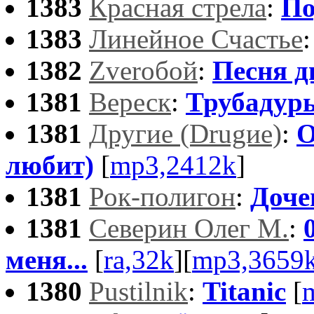
1383
Красная стрела
:
По
1383
Линейное Счастье
1382
Zveroбой
:
Песня д
1381
Вереск
:
Трубадур
1381
Другие (Drugие)
:
О
любит)
[
mp3,2412k
]
1381
Рок-полигон
:
Доче
1381
Северин Олег М.
:
меня...
[
ra,32k
][
mp3,3659
1380
Pustilnik
:
Titanic
[