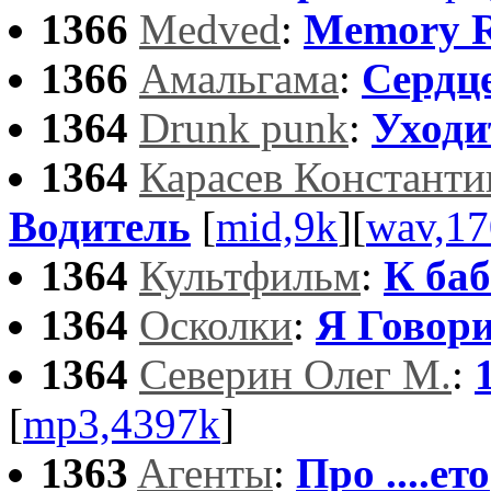
1366
Medved
:
Memory R
1366
Амальгама
:
Сердц
1364
Drunk punk
:
Уходи
1364
Карасев Константи
Водитель
[
mid,9k
][
wav,17
1364
Культфильм
:
К баб
1364
Осколки
:
Я Говор
1364
Северин Олег М.
:
[
mp3,4397k
]
1363
Aгенты
:
Про ....ето