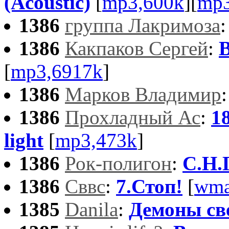
(Acoustic)
[
mp3,600k
][
mp3
1386
группа Лакримоза
1386
Какпаков Сергей
:
В
[
mp3,6917k
]
1386
Марков Владимир
1386
Прохладный Ас
:
18
light
[
mp3,473k
]
1386
Рок-полигон
:
С.Н.
1386
Сввс
:
7.Стоп!
[
wma
1385
Danila
:
Демоны св