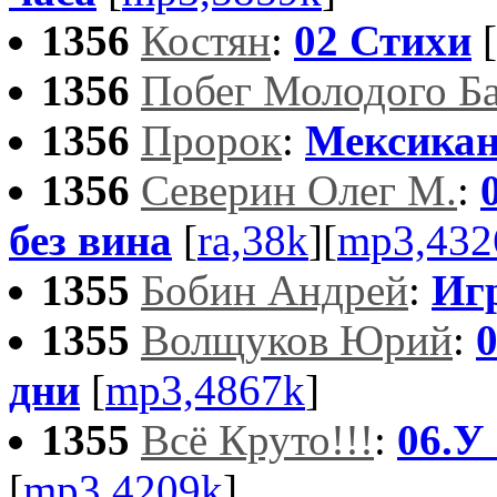
1356
Костян
:
02 Стихи
[
1356
Побег Молодого Б
1356
Пророк
:
Мексикан
1356
Северин Олег М.
:
без вина
[
ra,38k
][
mp3,432
1355
Бобин Андрей
:
Иг
1355
Волщуков Юрий
:
0
дни
[
mp3,4867k
]
1355
Всё Круто!!!
:
06.У
[
mp3,4209k
]