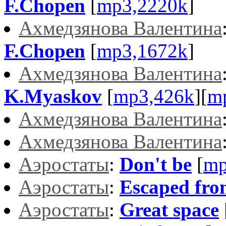
F.Chopen
[
mp3,2220k
]
Ахмедзянова Валентина
F.Chopen
[
mp3,1672k
]
Ахмедзянова Валентина
K.Myaskov
[
mp3,426k
][
m
Ахмедзянова Валентина
Ахмедзянова Валентина
Аэростаты
:
Don't be
[
mp
Аэростаты
:
Escaped fro
Аэростаты
:
Great space