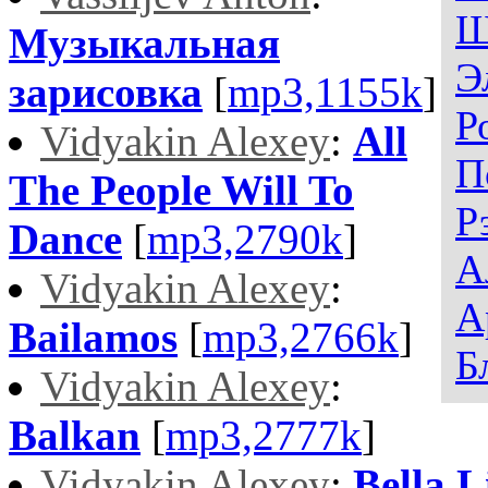
Ш
Музыкальная
Э
зарисовка
[
mp3,1155k
]
Р
Vidyakin Alexey
:
All
П
The People Will To
Р
Dance
[
mp3,2790k
]
А
Vidyakin Alexey
:
А
Bailamos
[
mp3,2766k
]
Б
Vidyakin Alexey
:
Balkan
[
mp3,2777k
]
Vidyakin Alexey
:
Bella L