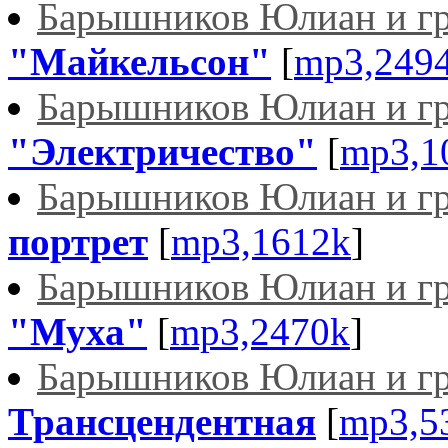
Барышников Юлиан и гр
"Майкельсон"
[
mp3,249
Барышников Юлиан и гр
"Электричество"
[
mp3,1
Барышников Юлиан и гр
портрет
[
mp3,1612k
]
Барышников Юлиан и гр
"Муха"
[
mp3,2470k
]
Барышников Юлиан и гр
Трансцендентная
[
mp3,5