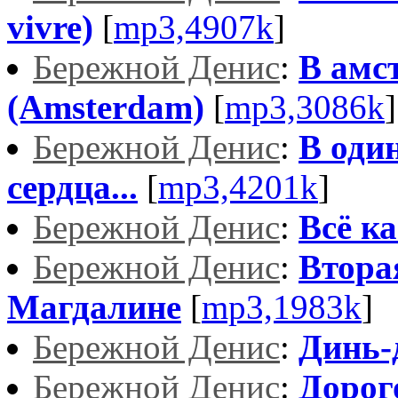
vivre)
[
mp3,4907k
]
Бережной Денис
:
В амс
(Amsterdam)
[
mp3,3086k
]
Бережной Денис
:
В оди
сердца...
[
mp3,4201k
]
Бережной Денис
:
Всё ка
Бережной Денис
:
Втора
Магдалине
[
mp3,1983k
]
Бережной Денис
:
Динь-
Бережной Денис
:
Дорог