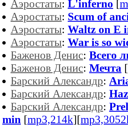
Аэростаты
:
L'inferno
[
m
Аэростаты
:
Scum of anc
Аэростаты
:
Waltz on E i
Аэростаты
:
War is so wi
Баженов Денис
:
Всего 
Баженов Денис
:
Мечта
[
Барский Александр
:
Ari
Барский Александр
:
Haz
Барский Александр
:
Pre
min
[
mp3,214k
][
mp3,3052