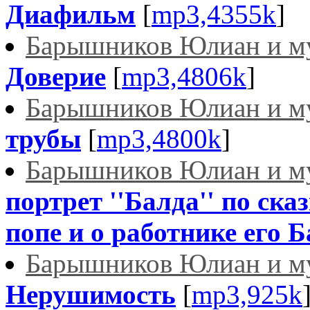
Диафильм
[
mp3,4355k
]
Барышников Юлиан и м
Доверие
[
mp3,4806k
]
Барышников Юлиан и м
трубы
[
mp3,4800k
]
Барышников Юлиан и м
портрет ''Балда'' по ска
попе и о работнике его Б
Барышников Юлиан и м
Нерушимость
[
mp3,925k