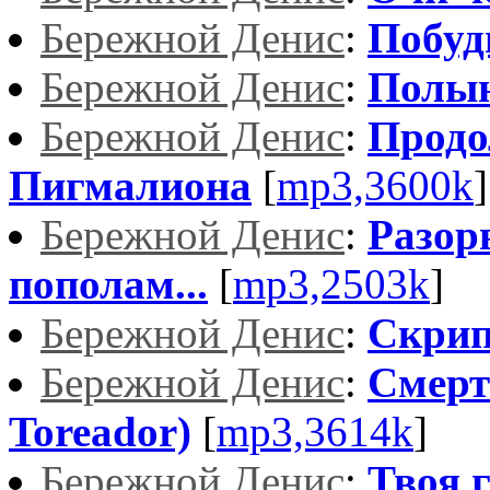
Бережной Денис
:
Побуд
Бережной Денис
:
Полы
Бережной Денис
:
Продо
Пигмалиона
[
mp3,3600k
]
Бережной Денис
:
Разор
пополам...
[
mp3,2503k
]
Бережной Денис
:
Скри
Бережной Денис
:
Смерт
Toreador)
[
mp3,3614k
]
Бережной Денис
:
Твоя г