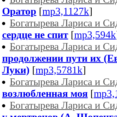
Оратор
[
mp3,1127k
]
Богатырева Лариса и С
сердце не спит
[
mp3,594k
Богатырева Лариса и С
продолжении пути их (Е
Луки)
[
mp3,5781k
]
Богатырева Лариса и С
возлюбленная моя
[
mp3,
Богатырева Лариса и С
у мертвецов (А. Шопенг