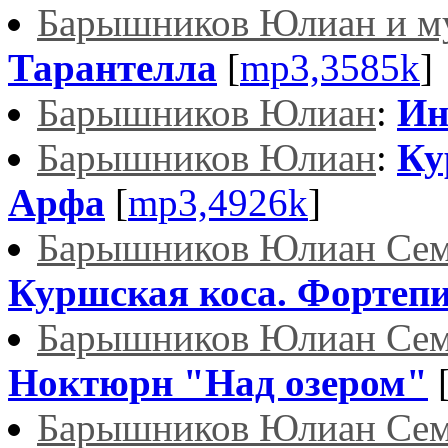
Барышников Юлиан и м
Тарантелла
[
mp3,3585k
]
Барышников Юлиан
:
Ин
Барышников Юлиан
:
Ку
Арфа
[
mp3,4926k
]
Барышников Юлиан Сем
Куршская коса. Фортеп
Барышников Юлиан Сем
Ноктюрн "Над озером"
Барышников Юлиан Сем