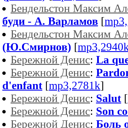
Бендельстон Максим Ал
буди - А. Варламов
[
mp3,
Бендельстон Максим Ал
(Ю.Смирнов)
[
mp3,2940
Бережной Денис
:
La que
Бережной Денис
:
Pardon
d'enfant
[
mp3,2781k
]
Бережной Денис
:
Salut
[
Бережной Денис
:
Son co
Бережной Денис
:
Боль о