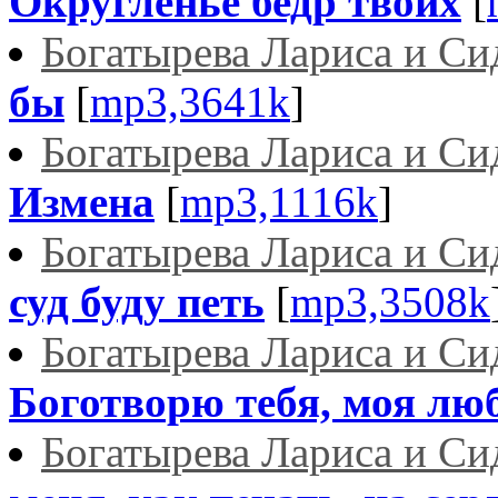
Округленье бедр твоих
[
Богатырева Лариса и С
бы
[
mp3,3641k
]
Богатырева Лариса и С
Измена
[
mp3,1116k
]
Богатырева Лариса и С
суд буду петь
[
mp3,3508k
Богатырева Лариса и С
Боготворю тебя, моя лю
Богатырева Лариса и С