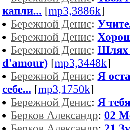
капли...
[
mp3,3886k
]
Бережной Денис
:
Учите
Бережной Денис
:
Хорош
Бережной Денис
:
Шлях 
d'amour)
[
mp3,3448k
]
Бережной Денис
:
Я ост
себе...
[
mp3,1750k
]
Бережной Денис
:
Я тебя
Берков Александр
:
02 М
Берков Александр
:
21.З