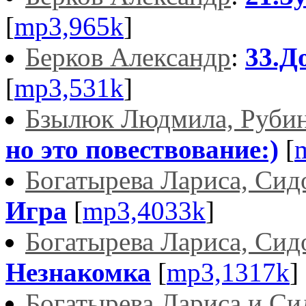
[
mp3,965k
]
Берков Александр
:
33.Д
[
mp3,531k
]
Бзылюк Людмила, Руби
но это повествование:)
[
Богатырева Лариса, Си
Игра
[
mp3,4033k
]
Богатырева Лариса, Си
Незнакомка
[
mp3,1317k
]
Богатырева Лариса и С