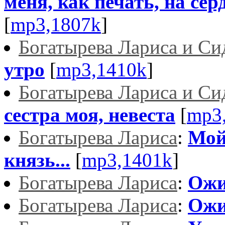
меня, как печать, на сер
[
mp3,1807k
]
Богатырева Лариса и С
утро
[
mp3,1410k
]
Богатырева Лариса и С
сестра моя, невеста
[
mp3
Богатырева Лариса
:
Мой
князь...
[
mp3,1401k
]
Богатырева Лариса
:
Ожи
Богатырева Лариса
:
Ожи