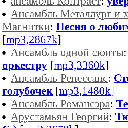
ансамбль Контраст
:
уве
Ансамбль Металлург и 
Магнитки
:
Песня о люби
[
mp3,2867k
]
Ансамбль одной сюиты
оркестру
[
mp3,3360k
]
Ансамбль Ренессанс
:
Ст
голубочек
[
mp3,1480k
]
Ансамбль Романсэра
:
Те
Арустамьян Георгий
:
Тю