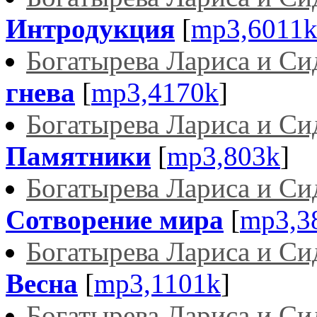
Интродукция
[
mp3,6011
Богатырева Лариса и С
гнева
[
mp3,4170k
]
Богатырева Лариса и С
Памятники
[
mp3,803k
]
Богатырева Лариса и С
Сотворение мира
[
mp3,3
Богатырева Лариса и С
Весна
[
mp3,1101k
]
Богатырева Лариса и С