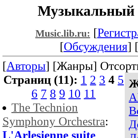
Музыкальный х
[
Регистр
Music.lib.ru:
[
Обсуждения
] 
[
Авторы
] [Жанры] Отсорт
Страниц (11):
1
2
3
4
5
Ж
6
7
8
9
10
11
A
The Technion
В
Symphony Orchestra
:
Д
L'Arlesienne suite
Д