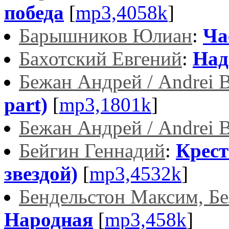
победа
[
mp3,4058k
]
Барышников Юлиан
:
Ча
Бахотский Евгений
:
Над
Бежан Андрей / Andrei B
part)
[
mp3,1801k
]
Бежан Андрей / Andrei B
Бейгин Геннадий
:
Крест
звездой)
[
mp3,4532k
]
Бендельстон Максим, Б
Народная
[
mp3,458k
]