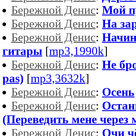
Бережной Денис
:
Мой п
Бережной Денис
:
На зар
Бережной Денис
:
Начин
гитары
[
mp3,1990k
]
Бережной Денис
:
Не бро
pas)
[
mp3,3632k
]
Бережной Денис
:
Осень
Бережной Денис
:
Остан
(Переведить мене через 
Бережной Денис
:
Очи ч