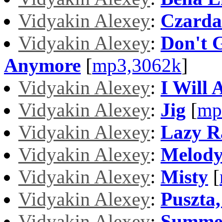
Vidyakin Alexey
:
Czarda
Vidyakin Alexey
:
Don't 
Anymore
[
mp3,3062k
]
Vidyakin Alexey
:
I Will
Vidyakin Alexey
:
Jig
[
mp
Vidyakin Alexey
:
Lazy R
Vidyakin Alexey
:
Melod
Vidyakin Alexey
:
Misty
[
Vidyakin Alexey
:
Puszta,
Vidyakin Alexey
:
Summe