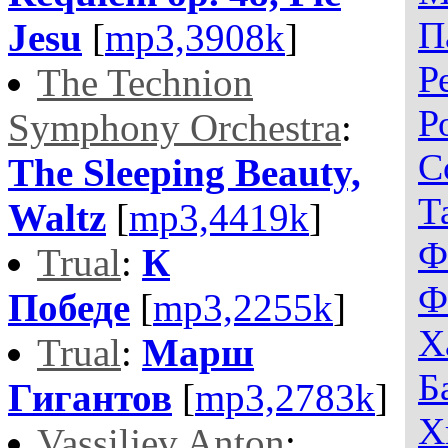
П
Jesu
[
mp3,3908k
]
Р
The Technion
Р
Symphony Orchestra
:
С
The Sleeping Beauty,
Т
Waltz
[
mp3,4419k
]
Ф
Trual
:
К
Ф
Победе
[
mp3,2255k
]
Х
Trual
:
Марш
Б
Гигантов
[
mp3,2783k
]
Х
Vassiljev Anton
: