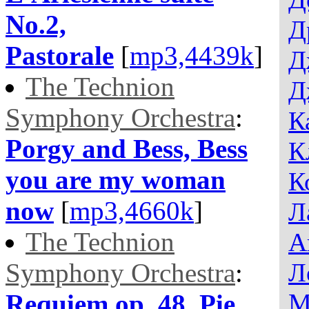
No.2,
Д
Pastorale
[
mp3,4439k
]
Д
The Technion
Д
Symphony Orchestra
:
К
Porgy and Bess, Bess
К
you are my woman
К
now
[
mp3,4660k
]
Л
The Technion
А
Symphony Orchestra
:
Л
М
Requiem op. 48, Pie