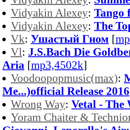
Vidyakin Alexey
:
Tango 
Vidyakin Alexey
:
The To
Vk
:
Ушастый Гном
[
mp
Vl
:
J.S.Bach Die Goldbe
Aria
[
mp3,4502k
]
Voodoopopmusic(max)
:
M
Me...)official Release 2016
Wrong Way
:
Vetal - The
Yoram Chaiter & Technio