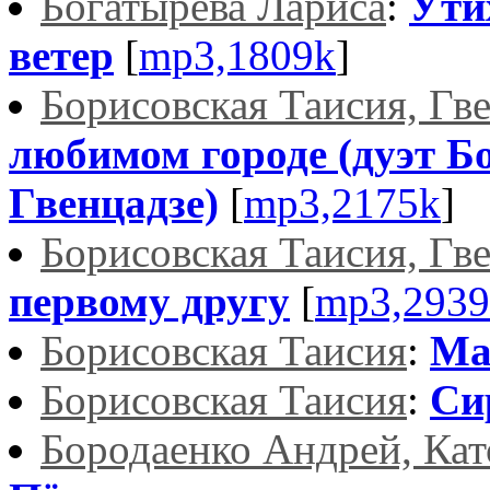
Богатырева Лариса
:
Ути
ветер
[
mp3,1809k
]
Борисовская Таисия, Гв
любимом городе (дуэт Бо
Гвенцадзе)
[
mp3,2175k
]
Борисовская Таисия, Гв
первому другу
[
mp3,2939
Борисовская Таисия
:
Ма
Борисовская Таисия
:
Си
Бородаенко Андрей, Кат