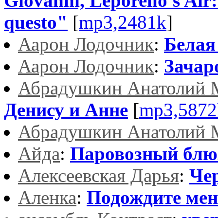
Giovanni, Leporello's Air
questo"
[
mp3,2481k
]
Аарон Лодочник
:
Белая
Аарон Лодочник
:
Зачар
Абрадушкин Анатолий 
Денису и Анне
[
mp3,5872
Абрадушкин Анатолий 
Айда
:
Паровозный блю
Алексеевская Дарья
:
Че
Аленка
:
Подождите ме