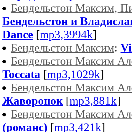
Бендельстон Максим, П
Бендельстон и Владисла
Dance
[
mp3,3994k
]
Бендельстон Максим
:
Vi
Бендельстон Максим Ал
Toccata
[
mp3,1029k
]
Бендельстон Максим Ал
Жаворонок
[
mp3,881k
]
Бендельстон Максим Ал
(романс)
[
mp3,421k
]