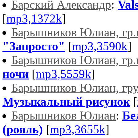
Барский Александр
:
Val
[
mp3,1372k
]
Барышников Юлиан, гр.
"Запросто"
[
mp3,3590k
]
Барышников Юлиан, гр.
ночи
[
mp3,5559k
]
Барышников Юлиан, гру
Музыкальный рисунок
[
Барышников Юлиан
:
Бе
(рояль)
[
mp3,3655k
]