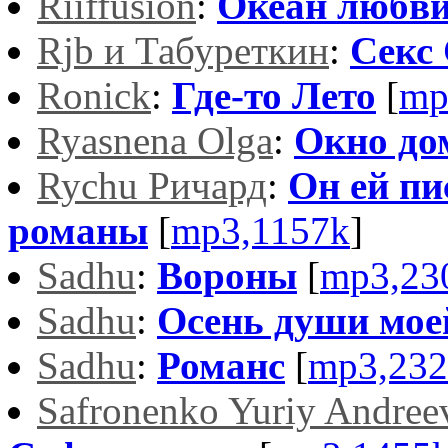
Riiffusion
:
Океан любв
Rjb и Табуреткин
:
Секс 
Ronick
:
Где-то Лето
[
mp
Ryasnena Olga
:
Окно до
Rychu Ричард
:
Он ей п
романы
[
mp3,1157k
]
Sadhu
:
Вороны
[
mp3,23
Sadhu
:
Осень души мое
Sadhu
:
Романс
[
mp3,232
Safronenko Yuriy Andree