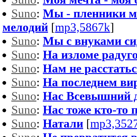
Suno
:
Мы - пленники 
мелодий
[
mp3,5867k
]
Suno
:
Мы с внуками сид
Suno
:
На изломе радуго
Suno
:
Нам не расстаться
Suno
:
На последнем ви
Suno
:
Нас Всевышний 
Suno
:
Нас тоже кто-то п
Suno
:
Натали
[
mp3,352