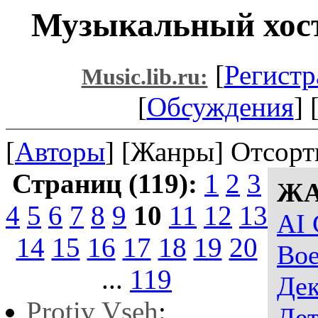
Музыкальный хост
[
Регистр
Music.lib.ru:
[
Обсуждения
] 
[
Авторы
] [Жанры] Отсорт
Страниц (119):
1
2
3
ЖА
4
5
6
7
8
9
10
11
12
13
AI 
14
15
16
17
18
19
20
Вое
...
119
Де
Protiv Vseh
:
Дет