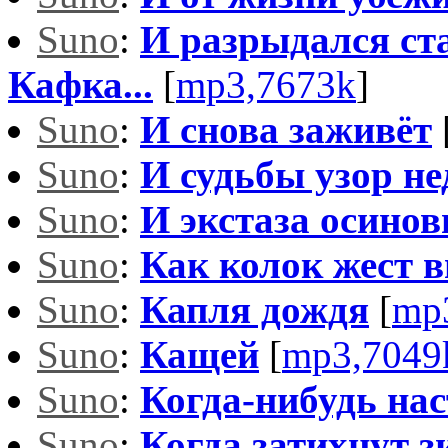
Suno
:
И разрыдался с
Кафка...
[
mp3,7673k
]
Suno
:
И снова заживёт
Suno
:
И судьбы узор н
Suno
:
И экстаза осинов
Suno
:
Как колок жест в
Suno
:
Капля дождя
[
mp
Suno
:
Кащей
[
mp3,7049
Suno
:
Когда-нибудь наст
Suno
:
Когда затихнут з