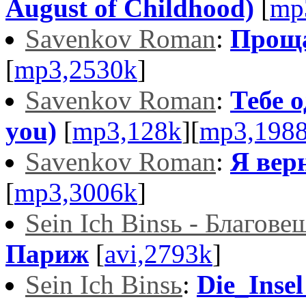
August of Childhood)
[
mp
Savenkov Roman
:
Проща
[
mp3,2530k
]
Savenkov Roman
:
Тебе о
you)
[
mp3,128k
][
mp3,198
Savenkov Roman
:
Я верн
[
mp3,3006k
]
Sein Ich Binsь - Благов
Париж
[
avi,2793k
]
Sein Ich Binsь
:
Die_Insel