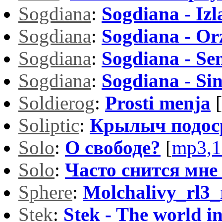
Sogdiana
:
Sogdiana - Iz
Sogdiana
:
Sogdiana - Or
Sogdiana
:
Sogdiana - Se
Sogdiana
:
Sogdiana - Si
Soldierog
:
Prosti menja
[
Soliptic
:
Крылыч подос
Solo
:
О свободе?
[
mp3,1
Solo
:
Часто снится мне
Sphere
:
Molchalivy_rl3_
Stek
:
Stek - The world i