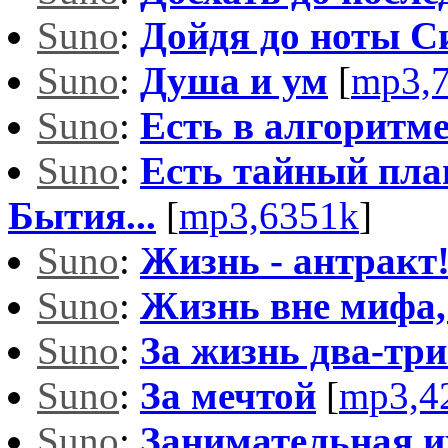
Suno
:
Дойдя до ноты Си
Suno
:
Душа и ум
[
mp3,
Suno
:
Есть в алгоритме
Suno
:
Есть тайный план
Бытия...
[
mp3,6351k
]
Suno
:
Жизнь - антракт
Suno
:
Жизнь вне мифа, 
Suno
:
За жизнь два-три
Suno
:
За мечтой
[
mp3,4
Suno
:
Занимательная и