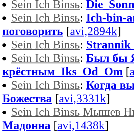
Sein Ich Binsь
:
Die_Sonn
Sein Ich Binsь
:
Ich-bin-
поговорить
[
avi,2894k
]
Sein Ich Binsь
:
Strannik
Sein Ich Binsь
:
Был бы 
крёстным_Iks_Od_Om
[
Sein Ich Binsь
:
Когда в
Божества
[
avi,3331k
]
Sein Ich Binsь Мышев Н
Мадонна
[
avi,1438k
]