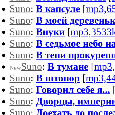
Suno
:
В капсуле
[
mp3,6
Suno
:
В моей деревеньк
Suno
:
Внуки
[
mp3,3533
Suno
:
В седьмое небо н
Suno
:
В тени прокуренн
Suno
:
В тумане
[
mp3,
New
Suno
:
В штопор
[
mp3,4
Suno
:
Говорил себе я...
Suno
:
Дворцы, империи,
Suno
:
Доехать до после