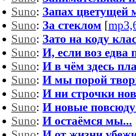
Suno
:
Запах цветущей 
Suno
:
За стеклом
[
mp3,
Suno
:
Зато на коду клас
Suno
:
И, если воз едва п
Suno
:
И в чём здесь пла
Suno
:
И мы порой твор
Suno
:
И ни строчки нов
Suno
:
И новые повсюду 
Suno
:
И остаёмся мы...
Suno
:
И от жизни убежит