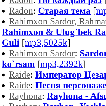
Radon
:
Старая тема
[
mp
Rahimxon Sardor, Rahmat
Rahimxon & Ulug`bek Ra
Guli
[
mp3,5025k
]
Rahimxon Sardor
:
Sardor
ko`rsam
[
mp3,2392k
]
Raide
:
Император Цеза
Raide
:
Песня персонаж
Rayhona
:
Rayhona - Afs