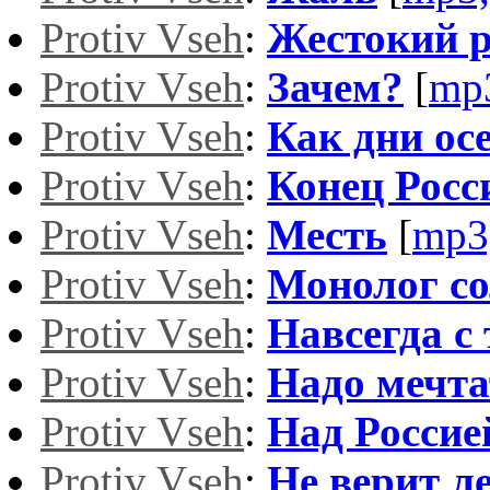
Protiv Vseh
:
Жестокий 
Protiv Vseh
:
Зачем?
[
mp
Protiv Vseh
:
Как дни ос
Protiv Vseh
:
Конец Росс
Protiv Vseh
:
Месть
[
mp3
Protiv Vseh
:
Монолог со
Protiv Vseh
:
Навсегда с
Protiv Vseh
:
Надо мечта
Protiv Vseh
:
Над Россие
Protiv Vseh
:
Не верит ле