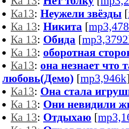
Ка 13
:
Нет толку
[
mp3,
Ка13
:
Неужели звёзды
[
Ка 13
:
Никита
[
mp3,478
Ка 13
:
Обида
[
mp3,3792
Ка 13
:
оборотная сторо
Ка13
:
она незнает что 
любовь(Демо)
[
mp3,946k
Ка13
:
Она стала игруш
Ка 13
:
Они невидили ж
Ка 13
:
Отдыхаю
[
mp3,1