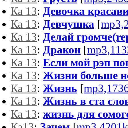
Ка 13
:
Девочка красав
Ка 13
:
Девчушка
[
mp3,
Ка 13
:
Делай громче(rep
Ка 13
:
Дракон
[
mp3,113
Ка 13
:
Если мой рэп по
Ка 13
:
Жизни больше н
Ка 13
:
Жизнь
[
mp3,173
Ка 13
:
Жизнь в ста сло
Ка 13
:
жизнь для сомог
Ка13
:
Зачем
[
mp3,4201k