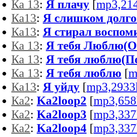
Ка 13
:
Я плачу
[
mp3,21
Ка13
:
Я слишком долго
Ка13
:
Я стирал воспом
Ка 13
:
Я тебя Люблю(О
Ка 13
:
Я тебя люблю(По
Ка 13
:
Я тебя люблю
[
m
Ка13
:
Я уйду
[
mp3,2933
Ка2
:
Ka2loop2
[
mp3,658
Ка2
:
Ka2loop3
[
mp3,337
Ка2
:
Ka2loop4
[
mp3,337