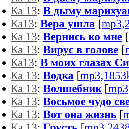
Ка 13
:
В дыму мариху
Ка13
:
Вера ушла
[
mp3,
Ка 13
:
Вернись ко мне
[
Ка 13
:
Вирус в голове
[
Ка13
:
В моих глазах С
Ка 13
:
Водка
[
mp3,1853
Ка 13
:
Волшебник
[
mp3
Ка 13
:
Восьмое чудо св
Ка 13
:
Вот она жизнь
[
m
Ка 13
:
Грусть
[
mp3,243