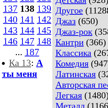
137
138
139
Другое
(1128
140
141
142
Джаз
(650)
143
144
145
Джаз-рок
(35
146
147
148
Кантри
(366)
...
187
Классика
(26
Ка 13
:
А
Комедия
(947
ты меня
Латинская
(3
Авторская пе
Легкая
(1480
Металл
(1166