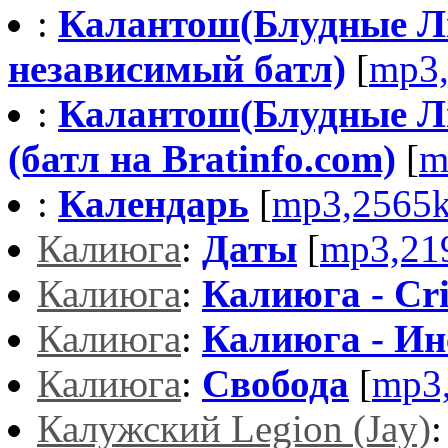
:
Калантош(Блудные Лю
независимый батл)
[
mp3
:
Калантош(Блудные Лю
(батл на Bratinfo.com)
[
m
:
Календарь
[
mp3,2565
Калиюга
:
Даты
[
mp3,21
Калиюга
:
Калиюга - Cr
Калиюга
:
Калиюга - И
Калиюга
:
Свобода
[
mp3
Калужский Legion (Jay)