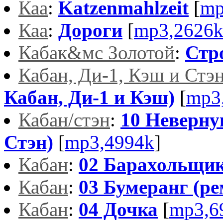
Каа
:
Katzenmahlzeit
[
mp
Каа
:
Дороги
[
mp3,2626
Кабак&мс Золотой
:
Стр
Кабан, Ди-1, Кэш и Стэ
Кабан, Ди-1 и Кэш)
[
mp3
Кабан/стэн
:
10 Неверну
Стэн)
[
mp3,4994k
]
Кабан
:
02 Барахольщи
Кабан
:
03 Бумеранг (ре
Кабан
:
04 Дочка
[
mp3,6