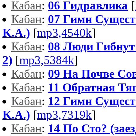
Кабан
:
06 Гидравлика
[
Кабан
:
07 Гимн Сущест
K.A.)
[
mp3,4540k
]
Кабан
:
08 Люди Гибнут
2)
[
mp3,5384k
]
Кабан
:
09 На Почве Со
Кабан
:
11 Обратная Тя
Кабан
:
12 Гимн Сущест
K.A.)
[
mp3,7319k
]
Кабан
:
14 По Сто? (заез