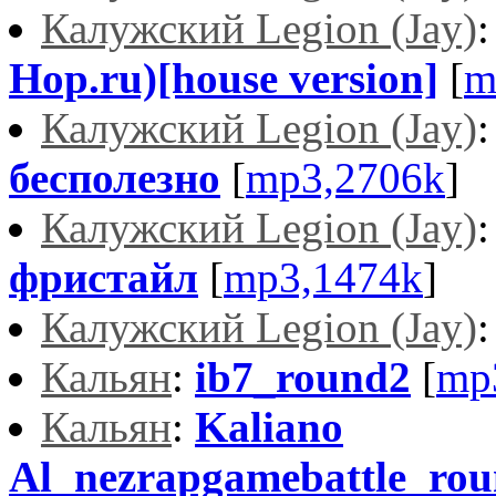
Калужский Legion (Jay)
Hop.ru)[house version]
[
m
Калужский Legion (Jay)
бесполезно
[
mp3,2706k
]
Калужский Legion (Jay)
фристайл
[
mp3,1474k
]
Калужский Legion (Jay)
Кальян
:
ib7_round2
[
mp
Кальян
:
Kaliano
Al_nezrapgamebattle_ro