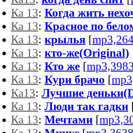
Ка 13
:
Когда жить нехо
Ка 13
:
Красное по бело
Ка 13
:
крылья
[
mp3,26
Ка 13
:
кто-же(Original)
Ка 13
:
Кто же
[
mp3,398
Ка 13
:
Кури брачо
[
mp3
Ка13
:
Лучшие деньки(
Ка 13
:
Люди так гадки
Ка 13
:
Мечтами
[
mp3,3
Ка 13
:
Минус
[
mp3,363