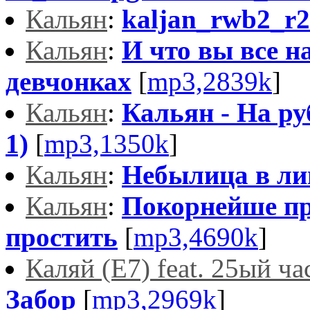
Кальян
:
kaljan_rwb2_r2
Кальян
:
И что вы все н
девчонках
[
mp3,2839k
]
Кальян
:
Кальян - На ру
1)
[
mp3,1350k
]
Кальян
:
Небылица в ли
Кальян
:
Покорнейше п
простить
[
mp3,4690k
]
Каляй (Е7) feat. 25ый ча
Забор
[
mp3,2969k
]