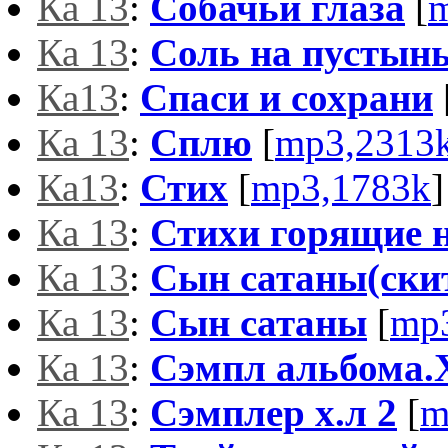
Ка 13
:
Собачьи глаза
[
m
Ка 13
:
Соль на пустын
Ка13
:
Спаси и сохрани
Ка 13
:
Сплю
[
mp3,2313
Ка13
:
Стих
[
mp3,1783k
]
Ка 13
:
Стихи горящие 
Ка 13
:
Сын сатаны(ски
Ка 13
:
Сын сатаны
[
mp
Ка 13
:
Сэмпл альбома.
Ка 13
:
Сэмплер х.л 2
[
m