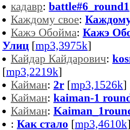
кадавр
:
battle#6_round1
Каждому свое
:
Каждому 
Кажэ Обойма
:
Кажэ Обо
Улиц
[
mp3,3975k
]
Кайдар Кайдарович
:
ko
[
mp3,2219k
]
Кайман
:
2r
[
mp3,1526k
]
Кайман
:
kaiman-1 round
Кайман
:
Kaiman_1round
:
Как стало
[
mp3,4610k