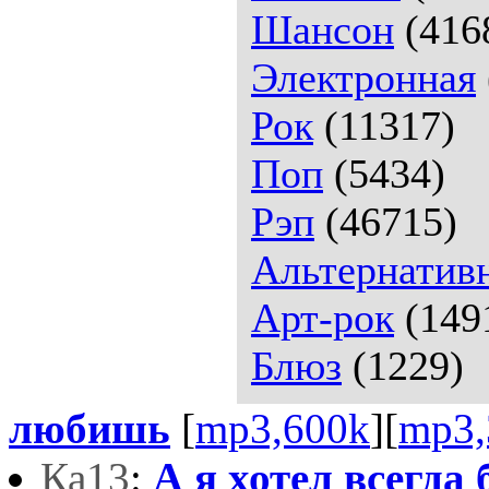
Шансон
(416
Электронная
Рок
(11317)
Поп
(5434)
Рэп
(46715)
Альтернатив
Арт-рок
(149
Блюз
(1229)
любишь
[
mp3,600k
][
mp3,
Ка13
:
А я хотел всегда