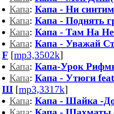
Капа
:
Капа - Ни синти
Капа
:
Капа - Поднять г
Капа
:
Капа - Там На Н
Капа
:
Капа - Уважай Ст
F
[
mp3,3502k
]
Капа
:
Капа-Урок Рифм
Капа
:
Капа - Утюги feat
Ш
[
mp3,3317k
]
Капа
:
Капа - Шайка -До
Капа
:
Капа - Шахматы 