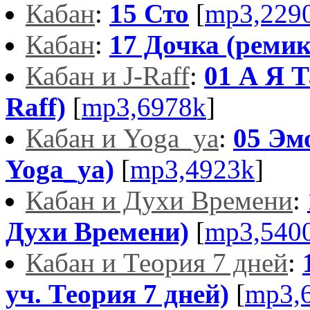
Кабан
:
15 Сто
[
mp3,229
Кабан
:
17 Дочка (ремик
Кабан и J-Raff
:
01 А Я Т
Raff)
[
mp3,6978k
]
Кабан и Yoga_ya
:
05 Эм
Yoga_ya)
[
mp3,4923k
]
Кабан и Духи Времени
:
Духи Времени)
[
mp3,540
Кабан и Теория 7 дней
:
уч. Теория 7 дней)
[
mp3,