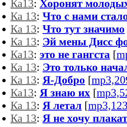
Ка13
:
Хоронят молоды
Ка 13
:
Что с нами стал
Ка 13
:
Что тут значимо
Ка 13
:
Эй мены Дисс ф
Ка13
:
это не гангста
[
m
Ка 13
:
Это только нача
Ка 13
:
Я-Добро
[
mp3,20
Ка13
:
Я знаю их
[
mp3,5
Ка 13
:
Я летал
[
mp3,12
Ка 13
:
Я не хочу плака