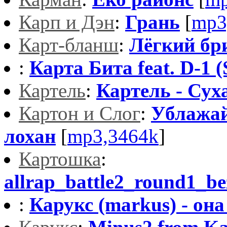
Карп и Дэн
:
Грань
[
mp3
Карт-бланш
:
Лёгкий бр
:
Карта Бита feat. D-1 
Картель
:
Картель - Сух
Картон и Слог
:
Ублажай
лохан
[
mp3,3464k
]
Картошка
:
allrap_battle2_round1_b
:
Карукс (markus) - она 