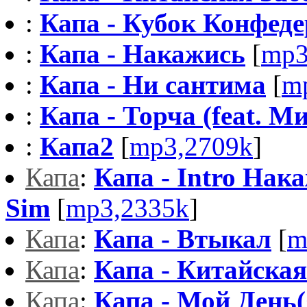
:
Капа - Кубок Конфед
:
Капа - Накажись
[
mp3
:
Капа - Ни сантима
[
m
:
Капа - Торча (feat. М
:
Капа2
[
mp3,2709k
]
Капа
:
Капа - Intro Нака
Sim
[
mp3,2335k
]
Капа
:
Капа - Втыкал
[
m
Капа
:
Капа - Китайская
Капа
:
Капа - Мой День