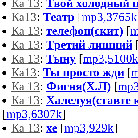
Ка 13
:
Твой холодный 
Ка13
:
Театр
[
mp3,3765k
Ка 13
:
телефон(скит)
[
m
Ка 13
:
Третий лишний
Ка 13
:
Тыну
[
mp3,5100
Ка13
:
Ты просто жди
[
m
Ка 13
:
Фигня(Х.Л)
[
mp3
Ка 13
:
Халелуя(ставте 
[
mp3,6307k
]
Ка 13
:
хе
[
mp3,929k
]