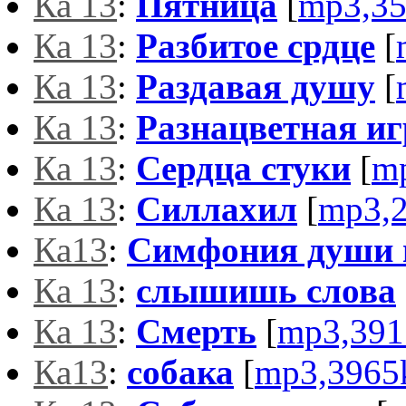
Ка 13
:
Пятница
[
mp3,3
Ка 13
:
Разбитое срдце
[
Ка 13
:
Раздавая душу
[
Ка 13
:
Разнацветная иг
Ка 13
:
Сердца стуки
[
m
Ка 13
:
Силлахил
[
mp3,
Ка13
:
Симфония души 
Ка 13
:
слышишь слова
Ка 13
:
Смерть
[
mp3,391
Ка13
:
собака
[
mp3,3965