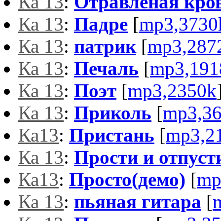
Ка 13
:
Отравленая кро
Ка 13
:
Падре
[
mp3,3730
Ка 13
:
патрик
[
mp3,287
Ка 13
:
Печаль
[
mp3,191
Ка 13
:
Поэт
[
mp3,2350k
Ка 13
:
Приколь
[
mp3,3
Ка13
:
Пристань
[
mp3,2
Ка 13
:
Прости и отпуст
Ка13
:
Просто(демо)
[
mp
Ка 13
:
пьяная гитара
[