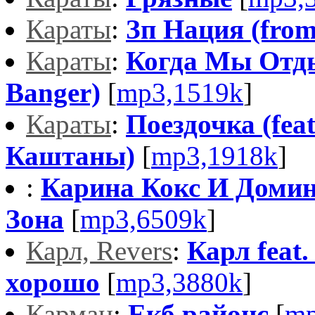
Караты
:
Зп Нация (fro
Караты
:
Когда Мы Отд
Banger)
[
mp3,1519k
]
Караты
:
Поездочка (fea
Каштаны)
[
mp3,1918k
]
:
Карина Кокс И Домин
Зона
[
mp3,6509k
]
Карл, Revers
:
Карл feat.
хорошо
[
mp3,3880k
]
Карман
:
Екб районс
[
mp