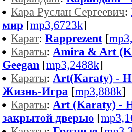
Кара Руслан Сергеевич
:
мир
[
mp3,6723k
]
Карат
:
Rapprezent
[
mp3
Караты
:
Amira & Art (Ka
Geegan
[
mp3,2488k
]
Караты
:
Art(Karaty) - H
Жизнь-Игра
[
mp3,888k
]
Караты
:
Art (Karaty) - H
закрытой дверью
[
mp3,1
Караты
:
Грязные
[
mp3,