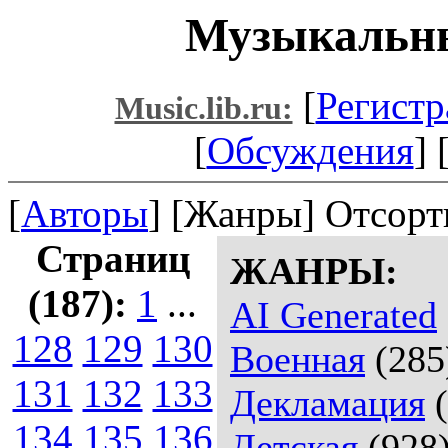
Музыкальны
[
Регистр
Music.lib.ru:
[
Обсуждения
] 
[
Авторы
] [Жанры] Отсорт
Страниц
ЖАНРЫ:
(187):
1
...
AI Generated
128
129
130
Военная
(285
131
132
133
Декламация
(
134
135
136
Детская
(928