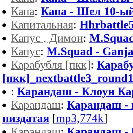
Капа
:
Капа - Шел 10-ый
Капитальная
:
Hhrbattle
Капус , Димон
:
M.Squad
Капус
:
M.Squad - Ganj
Карабубля [пкк]
:
Караб
[пкк]_nextbattle3_round
:
Карандаш - Клоун К
Карандаш
:
Карандаш - 
пиздатая
[
mp3,774k
]
Карандаш
:
Карандаш - 