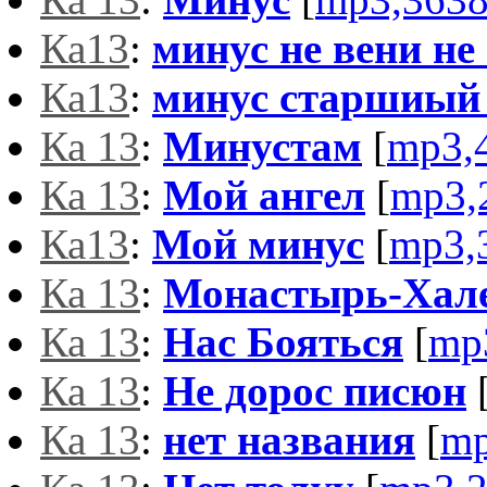
Ка13
:
минус не вени не
Ка13
:
минус старшиый
Ка 13
:
Минустам
[
mp3,
Ка 13
:
Мой ангел
[
mp3,
Ка13
:
Мой минус
[
mp3,
Ка 13
:
Монастырь-Хале
Ка 13
:
Нас Бояться
[
mp
Ка 13
:
Не дорос писюн
Ка 13
:
нет названия
[
mp