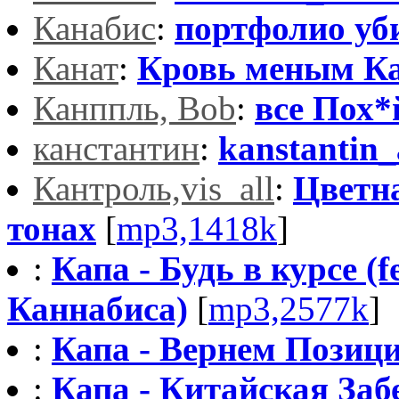
Канабис
:
портфолио уб
Канат
:
Кровь меным К
Канппль, Bob
:
все Пох*
канстантин
:
kanstantin_
Кантроль,vis_all
:
Цветн
тонах
[
mp3,1418k
]
:
Капа - Будь в курсе (f
Каннабиса)
[
mp3,2577k
]
:
Капа - Вернем Позици
:
Капа - Китайская Заб