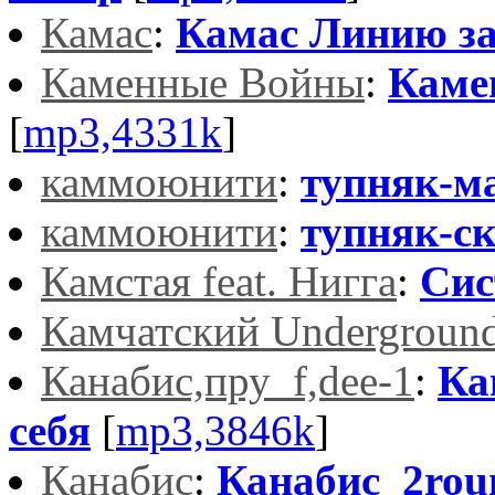
Камас
:
Камас Линию з
Каменные Войны
:
Каме
[
mp3,4331k
]
каммоюнити
:
тупняк-м
каммоюнити
:
тупняк-с
Камстая feat. Нигга
:
Сис
Камчатский Undergroun
Канабис,пру_f,dee-1
:
Ка
себя
[
mp3,3846k
]
Канабис
:
Канабис_2roun