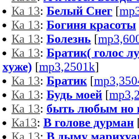
Ка 13
:
Белый Снег
[
mp3
Ка 13
:
Богиня красоты
Ка 13
:
Болезнь
[
mp3,60
Ка 13
:
Братик( голос л
хуже)
[
mp3,2501k
]
Ка 13
:
Братик
[
mp3,350
Ка 13
:
Будь моей
[
mp3,
Ка 13
:
быть любым но
Ка13
:
В голове дурман
Ка 13
:
В дыму марихуа