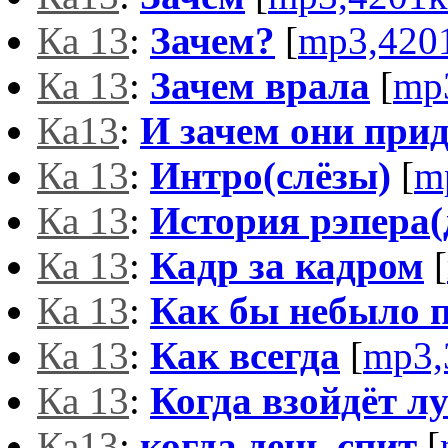
Ка 13
:
Зачем?
[
mp3,420
Ка 13
:
Зачем врала
[
mp
Ка13
:
И зачем они при
Ка 13
:
Интро(слёзы)
[
m
Ка 13
:
История рэпера(
Ка 13
:
Кадр за кадром
[
Ка 13
:
Как бы небыло 
Ка 13
:
Как всегда
[
mp3,
Ка 13
:
Когда взойдёт л
Ка13
:
когда день спит
[