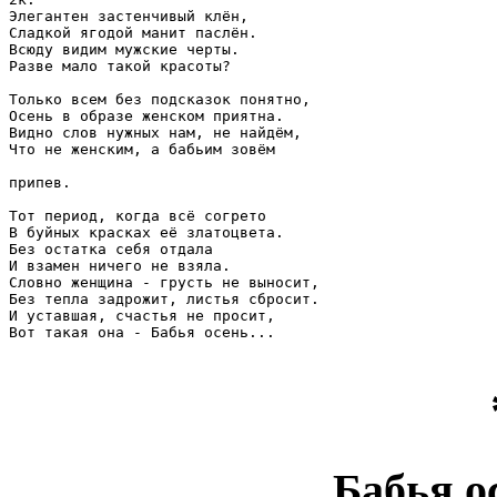
Элегантен застенчивый клён,

Сладкой ягодой манит паслён.

Всюду видим мужские черты.

Разве мало такой красоты?

Только всем без подсказок понятно,

Осень в образе женском приятна.

Видно слов нужных нам, не найдём,

Что не женским, а бабьим зовём

припев.

Тот период, когда всё согрето

В буйных красках её златоцвета.

Без остатка себя отдала

И взамен ничего не взяла.

Словно женщина - грусть не выносит,

Без тепла задрожит, листья сбросит.

И уставшая, счастья не просит,

Вот такая она - Бабья осень...

Бабья о