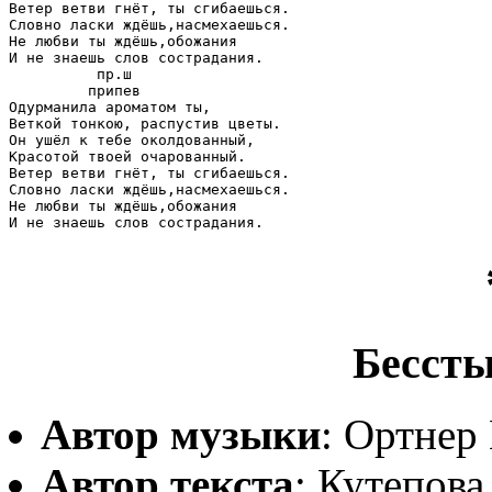
Ветер ветви гнёт, ты сгибаешься.

Словно ласки ждёшь,насмехаешься.

Не любви ты ждёшь,обожания

И не знаешь слов сострадания.

          пр.ш

         припев

Одурманила ароматом ты,

Веткой тонкою, распустив цветы.

Он ушёл к тебе околдованный,

Красотой твоей очарованный.

Ветер ветви гнёт, ты сгибаешься.

Словно ласки ждёшь,насмехаешься.

Не любви ты ждёшь,обожания

Бессты
Автор музыки
: Ортнер
Автор текста
: Кутепов