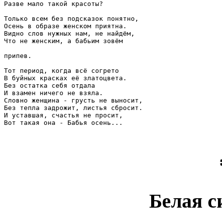
Разве мало такой красоты?

Только всем без подсказок понятно,

Осень в образе женском приятна.

Видно слов нужных нам, не найдём,

Что не женским, а бабьим зовём

припев.

Тот период, когда всё согрето

В буйных красках её златоцвета.

Без остатка себя отдала

И взамен ничего не взяла.

Словно женщина - грусть не выносит,

Без тепла задрожит, листья сбросит.

И уставшая, счастья не просит,

Вот такая она - Бабья осень...

Белая с