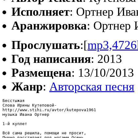
Исполняет
: Ортнер Ива
Аранжировка
: Ортнер 
Прослушать
:[
mp3,4726
Год написания
: 2013
Размещена
: 13/10/2013
Жанр
:
Авторская песня
Бесстыжая

Слова Ирины Кутеповой-

http://www.stihi.ru/avtor/kutepova1961

музыка Ивана Ортнер

1-й куплет

Всё сама решила, помощи не просит,

Пышно расстилает под ногами Осень
