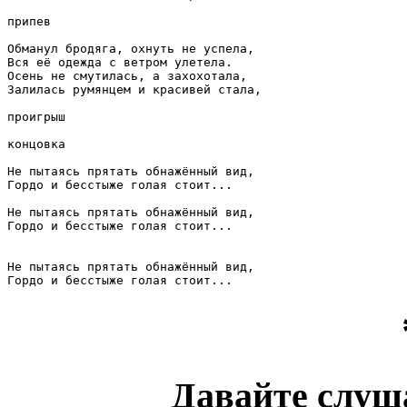
припев

Обманул бродяга, охнуть не успела,

Вся её одежда с ветром улетела.

Осень не смутилась, а захохотала,

Залилась румянцем и красивей стала,

проигрыш

концовка

Не пытаясь прятать обнажённый вид,

Гордо и бесстыже голая стоит...

Не пытаясь прятать обнажённый вид,

Гордо и бесстыже голая стоит...

Не пытаясь прятать обнажённый вид,

Гордо и бесстыже голая стоит...
Давайте слуш