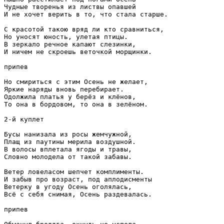
Чудные творенья из листвы опавшей

И не хочет верить в то, что стала старше.

С красотой такою вряд ли кто сравниться,

Но уносят юность, улетая птицы.

В зеркало речное капают слезинки,

И ничем не скроешь веточкой морщинки.

припев

Но смириться с этим Осень не желает,

Яркие наряды вновь перебирает.

Одолжила платья у берёз и клёнов,

То она в бордовом, то она в зелёном.

2-й куплет

Бусы нанизала из росы жемчужной,

Плащ из паутины мерила воздушной.

В волосы вплетала ягоды и травы,

Словно молодела от такой забавы.

Ветер ловеласом шепчет комплименты.

И забыв про возраст, под аплодисменты 

Ветерку в угоду Осень оголялась,

Всё с себя снимая, Осень раздевалась.

припев
