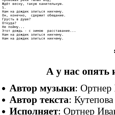
Ждёт весну, такую канительную.

5.

Нам на дождик злиться никчему.

Он, конечно,  сдержит обещание.

Грусть в душе?

Откуда?

Не пойму...

Этот дождь - с зимою  расставание...

Нам на дождик злиться никчему.

А у нас опять 
Автор музыки
: Ортнер
Автор текста
: Кутепов
Исполняет
: Ортнер Ива