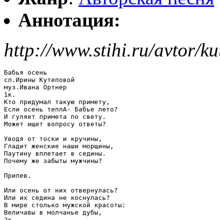
Аннотация:
http://www.stihi.ru/avtor/
Бабья осень

сл.Ирины Кутеповой

муз.Ивана Ортнер

1к.

Кто придумал такую примету,

Если осень теплА- Бабье лето?

И гуляет примета по свету. 

Может ищет вопросу ответы?

Уводя от тоски и кручины,

Гладит женские наши морщины,

Паутину вплетает в седины.

Почему же забыты мужчины?

Припев.

Или осень от них отвернулась?

Или их седина не коснулась?

В мире столько мужской красоты:

Величавы в молчанье дубы,

2к.
