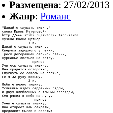
Размещена
: 27/02/2013
Жанр
:
Романс
"Давайте слушать тишину"

слова Ирины Кутеповой-

http://www.stihi.ru/avtor/kutepova1961

музыка Ивана Ортнер

             1-к.

Давайте слушать тишину,

Сверчка задорного у печки,

Треск догоравшей сальной свечки,

Шуршанье листьев на ветру.

               припев

Учитесь слушать тишину,

Она крадется осторожно,

Спугнуть ее совсем не сложно,

Ее я ЗА руку возьму.

             2-к.

Любите нежно тишину,

Услышишь вздох сердечный рядом,

И двух влюбленных с томным взглядом,

Смотрящих в небо на луну.

                припев

Умейте слушать тишину,

Она откроет вам секреты,

Предложит мысли и советы:
