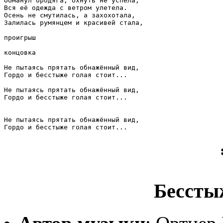
Обманул бродяга, охнуть не успела,

Вся её одежда с ветром улетела.

Осень не смутилась, а захохотала,

Залилась румянцем и красивей стала,

проигрыш

концовка

Не пытаясь прятать обнажённый вид,

Гордо и бесстыже голая стоит...

Не пытаясь прятать обнажённый вид,

Гордо и бесстыже голая стоит...

Не пытаясь прятать обнажённый вид,

Гордо и бесстыже голая стоит...
Бессты