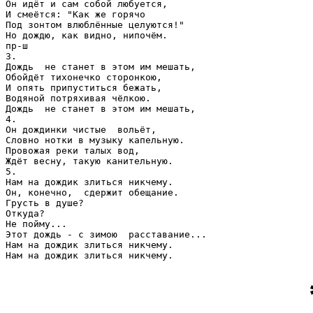
Он идёт и сам собой любуется,

И смеётся: "Как же горячо 

Под зонтом влюблённые целуются!"

Но дождю, как видно, нипочём.

пр-ш

3.

Дождь  не станет в этом им мешать,

Обойдёт тихонечко сторонкою,

И опять припуститься бежать,

Водяной потряхивая чёлкою.

Дождь  не станет в этом им мешать,

4.

Он дождинки чистые  вольёт,

Словно нотки в музыку капельную.

Провожая реки талых вод,

Ждёт весну, такую канительную.

5.

Нам на дождик злиться никчему.

Он, конечно,  сдержит обещание.

Грусть в душе?

Откуда?

Не пойму...

Этот дождь - с зимою  расставание...

Нам на дождик злиться никчему.
