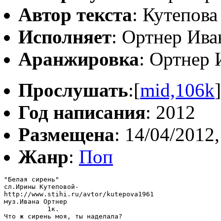
Автор текста
: Кутепов
Исполняет
: Ортнер Ива
Аранжировка
: Ортнер 
Прослушать
:[
mid,106k
]
Год написания
: 2012
Размещена
: 14/04/2012,
Жанр
:
Поп
"Белая сирень"

сл.Ирины Кутеповой-

http://www.stihi.ru/avtor/kutepova1961

муз.Ивана Ортнер

           1к.

Что ж сирень моя, ты наделала?
