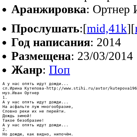
Аранжировка
: Ортнер 
Прослушать
:[
mid,41k
][
Год написания
: 2014
Размещена
: 23/03/2014
Жанр
:
Поп
А у нас опять идут дожди...

сл.Ирина Кутепова-http://www.stihi.ru/avtor/kutepova196
муз.Иван Ортнер

1.

А у нас опять идут дожди...

На асфальте луж многообразие,

Словно реки их не перейти.

Дождь зимой! 

Такое безобразие!

А у нас опять идут дожди...

2.

Но дождю, как видно, нипочём.
