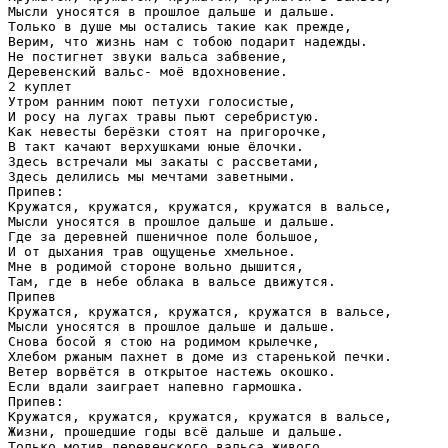
Мысли уносятся в прошлое дальше и дальше.

Только в душе мы остались такие как прежде,

Верим, что жизнь нам с тобою подарит надежды.

Не постигнет звуки вальса забвение,

Деревенский вальс- моё вдохновение.

2 куплет

Утром ранним поют петухи голосистые,

И росу на лугах травы пьют серебристую.

Как невесты берёзки стоят на пригорочке,

В такт качают верхушками юные ёлочки.

Здесь встречали мы закаты с рассветами,

Здесь делились мы мечтами заветными.

Припев:

Кружатся, кружатся, кружатся, кружатся в вальсе,

Мысли уносятся в прошлое дальше и дальше.

Где за деревней пшеничное поле большое,

И от дыхания трав ощущенье хмельное.

Мне в родимой стороне вольно дышится,

Там, где в небе облака в вальсе движутся.

Припев 

Кружатся, кружатся, кружатся, кружатся в вальсе,

Мысли уносятся в прошлое дальше и дальше.

Снова босой я стою на родимом крылечке,

Хлебом ржаным пахнет в доме из старенькой печки.

Ветер ворвётся в открытое настежь окошко.

Если вдали заиграет напевно гармошка.

Припев:

Кружатся, кружатся, кружатся, кружатся в вальсе,

Жизни, прошедшие годы всё дальше и дальше.

Только мотив деревенского вальса живого,
