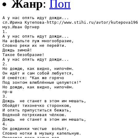
Жанр
:
Поп
А у нас опять идут дожди...

сл.Ирина Кутепова-http://www.stihi.ru/avtor/kutepova196
муз.Иван Ортнер

1.

А у нас опять идут дожди...

На асфальте луж многообразие,

Словно реки их не перейти.

Дождь зимой! 

Такое безобразие!

А у нас опять идут дожди...

2.

Но дождю, как видно, нипочём.

Он идёт и сам собой любуется,

И смеётся: "Как же горячо 

Под зонтом влюблённые целуются!"

Но дождю, как видно, нипочём.

пр-ш

3.

Дождь  не станет в этом им мешать,

Обойдёт тихонечко сторонкою,

И опять припуститься бежать,

Водяной потряхивая чёлкою.

Дождь  не станет в этом им мешать,

4.

Он дождинки чистые  вольёт,

Словно нотки в музыку капельную.

Провожая реки талых вод,
