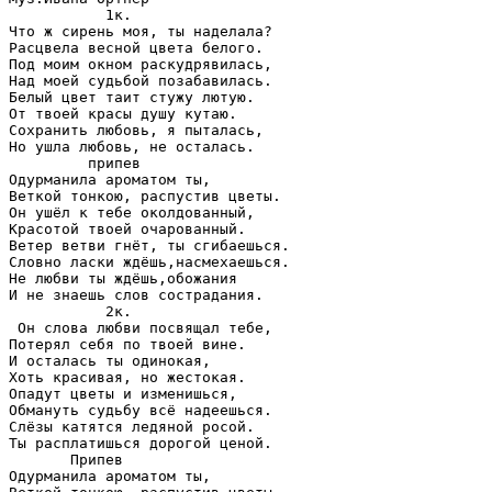
           1к.

Что ж сирень моя, ты наделала?

Расцвела весной цвета белого.

Под моим окном раскудрявилась,

Над моей судьбой позабавилась.

Белый цвет таит стужу лютую.

От твоей красы душу кутаю.

Сохранить любовь, я пыталась,

Но ушла любовь, не осталась.

         припев

Одурманила ароматом ты,

Веткой тонкою, распустив цветы.

Он ушёл к тебе околдованный,

Красотой твоей очарованный.

Ветер ветви гнёт, ты сгибаешься.

Словно ласки ждёшь,насмехаешься.

Не любви ты ждёшь,обожания

И не знаешь слов сострадания.

           2к.

 Он слова любви посвящал тебе,

Потерял себя по твоей вине.

И осталась ты одинокая,

Хоть красивая, но жестокая.

Опадут цветы и изменишься,

Обмануть судьбу всё надеешься.

Слёзы катятся ледяной росой.

Ты расплатишься дорогой ценой.

       Припев

Одурманила ароматом ты,
