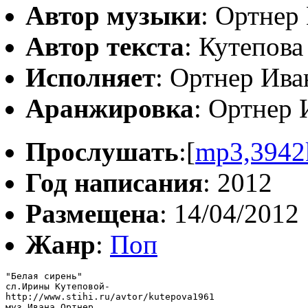
Автор музыки
: Ортнер
Автор текста
: Кутепов
Исполняет
: Ортнер Ива
Аранжировка
: Ортнер 
Прослушать
:[
mp3,3942
Год написания
: 2012
Размещена
: 14/04/2012
Жанр
:
Поп
"Белая сирень"

сл.Ирины Кутеповой-

http://www.stihi.ru/avtor/kutepova1961

муз.Ивана Ортнер
