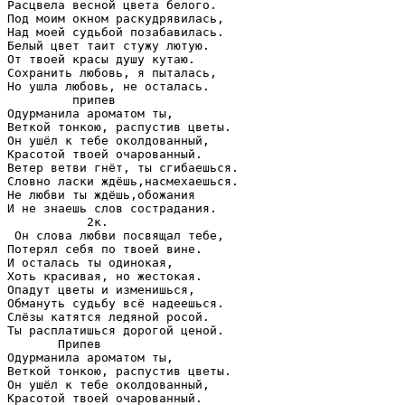
Расцвела весной цвета белого.

Под моим окном раскудрявилась,

Над моей судьбой позабавилась.

Белый цвет таит стужу лютую.

От твоей красы душу кутаю.

Сохранить любовь, я пыталась,

Но ушла любовь, не осталась.

         припев

Одурманила ароматом ты,

Веткой тонкою, распустив цветы.

Он ушёл к тебе околдованный,

Красотой твоей очарованный.

Ветер ветви гнёт, ты сгибаешься.

Словно ласки ждёшь,насмехаешься.

Не любви ты ждёшь,обожания

И не знаешь слов сострадания.

           2к.

 Он слова любви посвящал тебе,

Потерял себя по твоей вине.

И осталась ты одинокая,

Хоть красивая, но жестокая.

Опадут цветы и изменишься,

Обмануть судьбу всё надеешься.

Слёзы катятся ледяной росой.

Ты расплатишься дорогой ценой.

       Припев

Одурманила ароматом ты,

Веткой тонкою, распустив цветы.

Он ушёл к тебе околдованный,

Красотой твоей очарованный.
