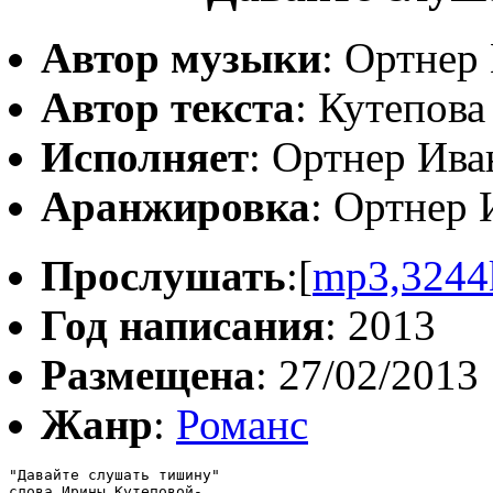
Автор музыки
: Ортнер
Автор текста
: Кутепов
Исполняет
: Ортнер Ива
Аранжировка
: Ортнер 
Прослушать
:[
mp3,3244
Год написания
: 2013
Размещена
: 27/02/2013
Жанр
:
Романс
"Давайте слушать тишину"

слова Ирины Кутеповой-
