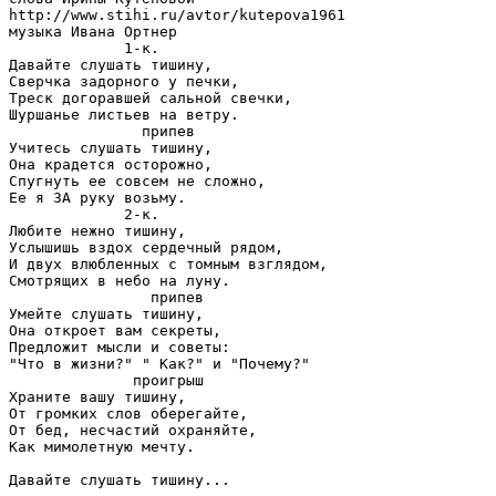
http://www.stihi.ru/avtor/kutepova1961

музыка Ивана Ортнер

             1-к.

Давайте слушать тишину,

Сверчка задорного у печки,

Треск догоравшей сальной свечки,

Шуршанье листьев на ветру.

               припев

Учитесь слушать тишину,

Она крадется осторожно,

Спугнуть ее совсем не сложно,

Ее я ЗА руку возьму.

             2-к.

Любите нежно тишину,

Услышишь вздох сердечный рядом,

И двух влюбленных с томным взглядом,

Смотрящих в небо на луну.

                припев

Умейте слушать тишину,

Она откроет вам секреты,

Предложит мысли и советы:

"Что в жизни?" " Как?" и "Почему?"

              проигрыш

Храните вашу тишину,

От громких слов оберегайте,

От бед, несчастий охраняйте,

Как мимолетную мечту.
