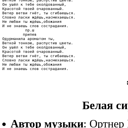
Веткой тонкою, распустив цветы.

Он ушёл к тебе околдованный,

Красотой твоей очарованный.

Ветер ветви гнёт, ты сгибаешься.

Словно ласки ждёшь,насмехаешься.

Не любви ты ждёшь,обожания

И не знаешь слов сострадания.

          пр.ш

         припев

Одурманила ароматом ты,

Веткой тонкою, распустив цветы.

Он ушёл к тебе околдованный,

Красотой твоей очарованный.

Ветер ветви гнёт, ты сгибаешься.

Словно ласки ждёшь,насмехаешься.

Не любви ты ждёшь,обожания

И не знаешь слов сострадания.
Белая си
Автор музыки
: Ортнер