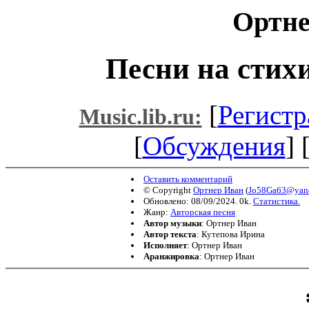
Ортне
Песни на стих
[
Регистр
Music.lib.ru:
[
Обсуждения
] 
Оставить комментарий
© Copyright
Ортнер Иван
(
Jo58Ga63@yand
Обновлено: 08/09/2024. 0k.
Статистика.
Жанр:
Авторская песня
Автор музыки
: Ортнер Иван
Автор текста
: Кутепова Ирина
Исполняет
: Ортнер Иван
Аранжировка
: Ортнер Иван