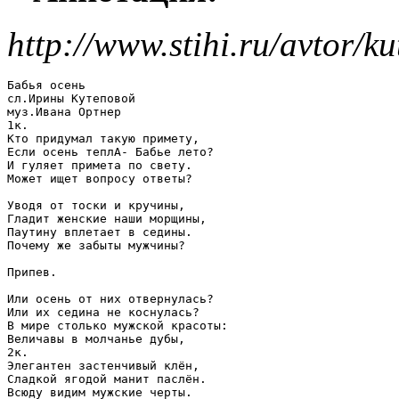
http://www.stihi.ru/avtor/
Бабья осень

сл.Ирины Кутеповой

муз.Ивана Ортнер

1к.

Кто придумал такую примету,

Если осень теплА- Бабье лето?

И гуляет примета по свету. 

Может ищет вопросу ответы?

Уводя от тоски и кручины,

Гладит женские наши морщины,

Паутину вплетает в седины.

Почему же забыты мужчины?

Припев.

Или осень от них отвернулась?

Или их седина не коснулась?

В мире столько мужской красоты:

Величавы в молчанье дубы,

2к.

Элегантен застенчивый клён,

Сладкой ягодой манит паслён.

Всюду видим мужские черты.
