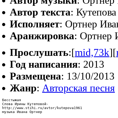
Автор музыки
: Ортнер
Автор текста
: Кутепов
Исполняет
: Ортнер Ива
Аранжировка
: Ортнер 
Прослушать
:[
mid,73k
][
Год написания
: 2013
Размещена
: 13/10/2013
Жанр
:
Авторская песня
Бесстыжая

Слова Ирины Кутеповой-

http://www.stihi.ru/avtor/kutepova1961

музыка Ивана Ортнер
