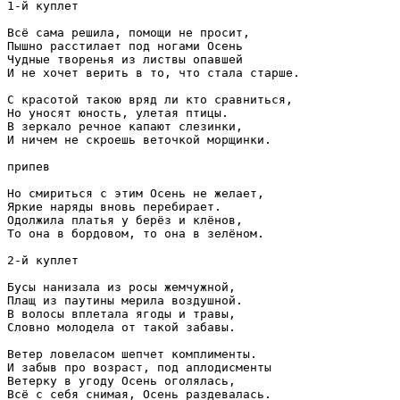
1-й куплет

Всё сама решила, помощи не просит,

Пышно расстилает под ногами Осень

Чудные творенья из листвы опавшей

И не хочет верить в то, что стала старше.

С красотой такою вряд ли кто сравниться,

Но уносят юность, улетая птицы.

В зеркало речное капают слезинки,

И ничем не скроешь веточкой морщинки.

припев

Но смириться с этим Осень не желает,

Яркие наряды вновь перебирает.

Одолжила платья у берёз и клёнов,

То она в бордовом, то она в зелёном.

2-й куплет

Бусы нанизала из росы жемчужной,

Плащ из паутины мерила воздушной.

В волосы вплетала ягоды и травы,

Словно молодела от такой забавы.

Ветер ловеласом шепчет комплименты.

И забыв про возраст, под аплодисменты 

Ветерку в угоду Осень оголялась,

Всё с себя снимая, Осень раздевалась.
