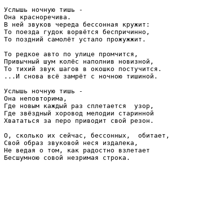
Услышь ночную тишь -

Она красноречива.

В ней звуков череда бессонная кружит:

То поезда гудок ворвётся беспричинно,

То поздний самолёт устало прожужжит.

То редкое авто по улице промчится,

Привычный шум колёс наполнив новизной,

То тихий звук шагов в окошко постучится.

...И снова всё замрёт с ночною тишиной.

Услышь ночную тишь -

Она неповторима,

Где новым каждый раз сплетается  узор,

Где звёздный хоровод мелодии старинной

Хвататься за перо приводит свой резон.

О, сколько их сейчас, бессонных,  обитает,

Свой образ звуковой неся издалека,

Не ведая о том, как радостно взлетает
