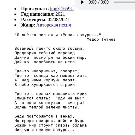
Прослушать
:[
mp3,1659k
]
Год написания
: 2021
Размещена
: 05/08/2021
Жанр
:
Авторская песня
"И льётся чистая и тёплая лазурь..."

                              Фёдор Тютчев

Встанешь где-то около восьми,

Предварив событий хоровод -

Дай-ка  посмотрю на Божий мир,

Дай-ка  полюбуюсь на него!

Где-то наводненья, говорят,

Где-то  солнца жар мешает жить,

А  над нами коршуны парят,

В небе кувыркаются стрижи.

Где-то в волнах ненависти крик

Слышится опять:  "Иду на вы!"

А  в окне колышутся - смотри! -

Волны тёплой зелени листвы.

Беды повторяются в веках,

Но среди пожаров, войн и бурь

Божий мир струит сквозь облака

Чистую и нежную лазурь...
