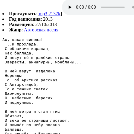
Прослушать
:[
mp3,2137k
]
Год написания
: 2013
Размещена
: 27/10/2013
Жанр
:
Авторская песня
Ах, какая синева!

 ...и прохлада,

 С облаками караван,

 Как баллада,

 И несут её в далёкие страны

 Эвересты, аннапурны, монбланы...

 В ней ведут  издалека

 Нереиды

 То  об Арктике рассказ

 С Антарктидой,

 То о тающих снегах

 Джомолунгмы,

 О  небесных  берегах

 И подлунных.

 В ней ветра и стаи птиц

 Обитают,

 И века её страницы листают.

 И плывёт по небу плавно 

 Баллада,

 Как плывёт  у Балаклавы
