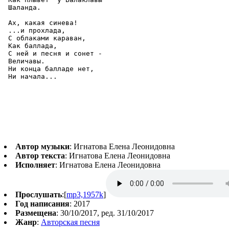
 Шаланда.

 Ах, какая синева!

 ...и прохлада,

 С облаками караван,

 Как баллада,

 С ней и песня и сонет -

 Величавы.

 Ни конца балладе нет,

 Ни начала...
Автор музыки
: Игнатова Елена Леонидовна
Автор текста
: Игнатова Елена Леонидовна
Исполняет
: Игнатова Елена Леонидовна
Прослушать
:[
mp3,1957k
]
Год написания
: 2017
Размещена
: 30/10/2017, ред. 31/10/2017
Жанр
:
Авторская песня