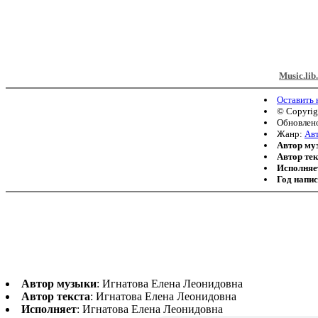
Music.lib
Оставить
© Copyri
Обновлено
Жанр:
Авт
Автор му
Автор тек
Исполняе
Год напи
Автор музыки
: Игнатова Елена Леонидовна
Автор текста
: Игнатова Елена Леонидовна
Исполняет
: Игнатова Елена Леонидовна