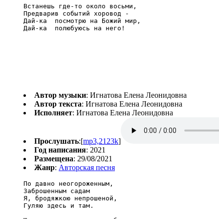
Встанешь где-то около восьми,

Предварив событий хоровод -

Дай-ка  посмотрю на Божий мир,

Дай-ка  полюбуюсь на него!
Автор музыки
: Игнатова Елена Леонидовна
Автор текста
: Игнатова Елена Леонидовна
Исполняет
: Игнатова Елена Леонидовна
Прослушать
:[
mp3,2123k
]
Год написания
: 2021
Размещена
: 29/08/2021
Жанр
:
Авторская песня
По давно неогороженным,

Заброшенным садам

Я, бродяжкою непрошеной,

Гуляю здесь и там.
