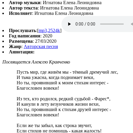
Автор музыки
: Игнатова Елена Леонидовна
Автор текста
: Игнатова Елена Леонидовна
Исполняет
: Игнатова Елена Леонидовна
Прослушать
:[
mp3,2524k
]
Год написания
: 2020
Размещена
: 27/03/2020
Жанр
:
Авторская песня
Аннотация:
Посвящается Алексею Кравченко
Пусть мир, где живём мы - тёмный дремучий лес,
И тьма ужасна, когда поднимает веки,
Но ты, проявивший к моим стихам интерес -
Благословен вовеки!
Из тех, кто родился, редкий судьбой - Фарес*,
И канули в лету везунчиков жизни вехи,
Но ты, проявивший к стихам друзей интерес -
Благословен вовеки!
Если же ты забыл, как строка звучит,
Если стихов не помнишь - какая жалость!