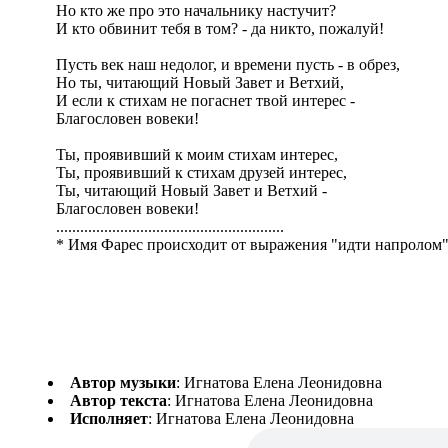
Но кто же про это начальнику настучит?
И кто обвинит тебя в том? - да никто, пожалуй!
Пусть век наш недолог, и времени пусть - в обрез,
Но ты, читающий Новый Завет и Ветхий,
И если к стихам не погаснет твой интерес -
Благословен вовеки!
Ты, проявивший к моим стихам интерес,
Ты, проявивший к стихам друзей интерес,
Ты, читающий Новый Завет и Ветхий -
Благословен вовеки!
.........................................................
* Имя Фарес происходит от выражения "идти напролом".
Автор музыки
: Игнатова Елена Леонидовна
Автор текста
: Игнатова Елена Леонидовна
Исполняет
: Игнатова Елена Леонидовна