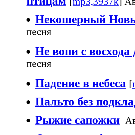
птицам
[
mp3,3937k
] А
Некошерный Новы
песня
Не вопи с восхода 
песня
Падение в небеса
[
Пальто без подкл
Рыжие сапожки
Ав