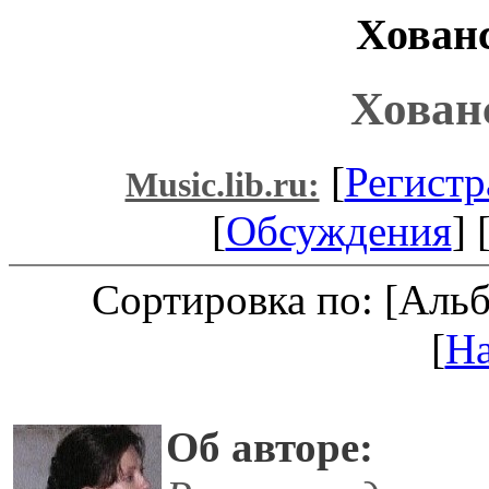
Хован
Хован
[
Регистр
Music.lib.ru:
[
Обсуждения
] 
Сортировка по: [Аль
[
Н
Об авторе: