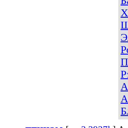
Б
Х
Ш
Э
Р
П
Р
А
А
Б