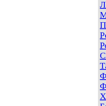
Л
М
П
Р
Р
С
Т
Ф
Ф
Х