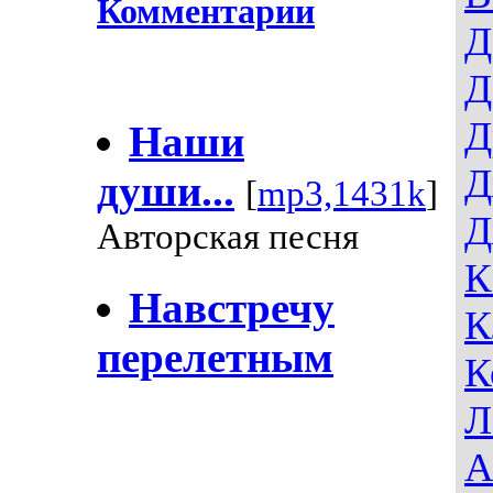
Комментарии
Д
Д
Д
Наши
Д
души...
[
mp3,1431k
]
Д
Авторская песня
К
Навстречу
К
перелетным
К
Л
А