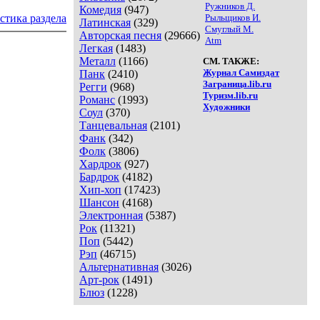
Ружников Д.
Комедия
(947)
стика раздела
Рыльщиков И.
Латинская
(329)
Смуглый М.
Авторская песня
(29666)
Atm
Легкая
(1483)
Металл
(1166)
СМ. ТАКЖЕ:
Журнал Самиздат
Панк
(2410)
Заграница.lib.ru
Регги
(968)
Туризм.lib.ru
Романс
(1993)
Художники
Соул
(370)
Танцевальная
(2101)
Фанк
(342)
Фолк
(3806)
Хардрок
(927)
Бардрок
(4182)
Хип-хоп
(17423)
Шансон
(4168)
Электронная
(5387)
Рок
(11321)
Поп
(5442)
Рэп
(46715)
Альтернативная
(3026)
Арт-рок
(1491)
Блюз
(1228)