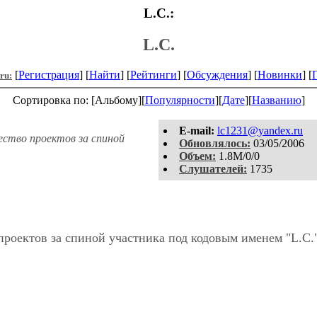
L.C.:
L.C.
[
Регистрация
] [
Найти
] [
Рейтинги
] [
Обсуждения
] [
Новинки
] [
.ru:
Сортировка по: [Альбому][
Популярности
][
Дате
][
Названию
]
E-mail:
lc1231@yandex.ru
ество проектов за спиной
Обновлялось:
03/05/2006
Объем:
1.8M/0/0
Слушателей:
1735
проектов за спиной участника под кодовым именем "L.C.