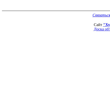
Связаться
Сайт
"Ху
Доска об