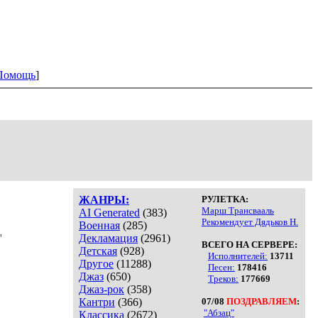
Помощь
]
ЖАНРЫ:
РУЛЕТКА:
Марш Трансвааль
AI Generated
(383)
Рекомендует Дядьков Н.
Военная
(285)
"
Декламация
(2961)
ВСЕГО НА СЕРВЕРЕ:
Детская
(928)
Исполнителей:
13711
Другое
(11288)
Песен:
178416
Джаз
(650)
Треков:
177669
Джаз-рок
(358)
Кантри
(366)
07/08
ПОЗДРАВЛЯЕМ
:
"Абзац"
Классика
(2672)