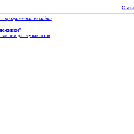
Стати
 с программистом сайта
дожники"
'явлений для музыкантов