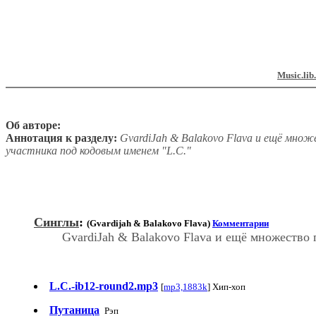
Music.lib
Об авторе:
Аннотация к разделу:
GvardiJah & Balakovo Flava и ещё множ
участника под кодовым именем "L.C."
Синглы
:
(Gvardijah & Balakovo Flava)
Комментарии
GvardiJah & Balakovo Flava и ещё множество 
L.C.-ib12-round2.mp3
[
mp3,1883k
] Хип-хоп
Путаница
Рэп