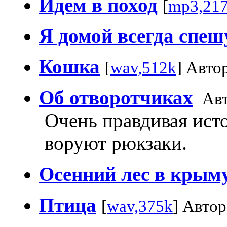
Идем в поход
[
mp3,21
Я домой всегда спеш
Кошка
[
wav,512k
] Авто
Об отворотчиках
Авт
Очень правдивая исто
воруют рюкзаки.
Осенний лес в крым
Птица
[
wav,375k
] Автор