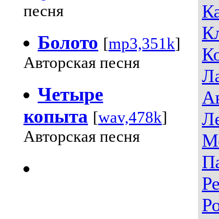
К
песня
К
Болото
[
mp3,351k
]
К
Авторская песня
Л
Четыре
А
копыта
[
wav,478k
]
Л
Авторская песня
М
П
Р
Р