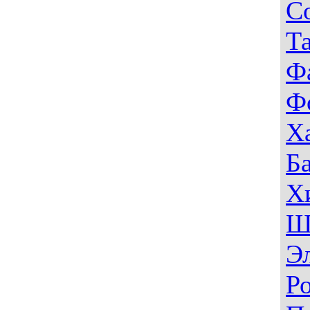
С
Т
Ф
Ф
Х
Б
Х
Ш
Э
Р