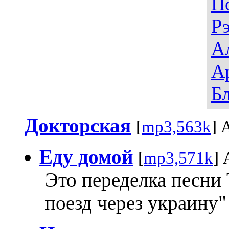
П
Р
А
А
Б
Докторская
[
mp3,563k
] 
Еду домой
[
mp3,571k
] 
Это переделка песни
поезд через украину"