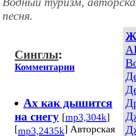
Водный туризм, авторска
песня.
Ж
AI
Синглы
:
В
Комментарии
Д
Д
Ах как дышится
Д
на снегу
Д
[
mp3,304k
]
Д
[
] Авторская
mp3,2435k