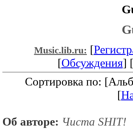
G
G
[
Регистр
Music.lib.ru:
[
Обсуждения
] 
Сортировка по: [Аль
[
Н
Об авторе:
Чиста SHIT!