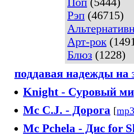
Поп
(5444)
Рэп
(46715)
Альтернативн
Арт-рок
(149
Блюз
(1228)
поддавая надежды на 
Knight - Суровый м
Mc C.J. - Дорога
[
mp3
Mc Pchela - Дис for 