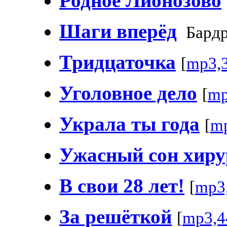
Родное Лионозово
Шаги вперёд
Бард
Тридцаточка
[
mp3,
Уголовное дело
[
mp
Украла ты года
[
m
Ужасный сон хиру
В свои 28 лет!
[
mp3
За решёткой
[
mp3,4