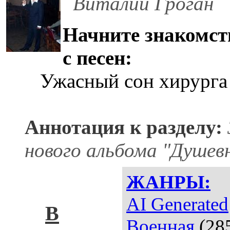
Виталий Гроган
Начните знакомст
с песен:
Ужасный сон хирург
Аннотация к разделу:
нового альбома "Душев
ЖАНРЫ:
AI Generated
В
Военная
(28