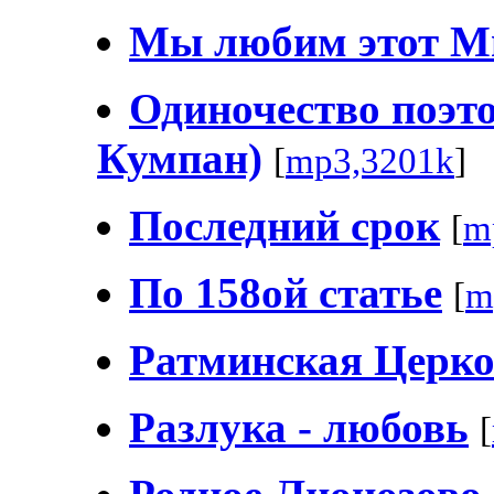
Мы любим этот М
Одиночество поэто
Кумпан)
[
mp3,3201k
]
Последний срок
[
m
По 158ой статье
[
m
Ратминская Церк
Разлука - любовь
[