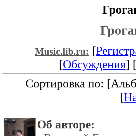
Грога
Грога
[
Регистр
Music.lib.ru:
[
Обсуждения
] 
Сортировка по: [Аль
[
Н
Об авторе: