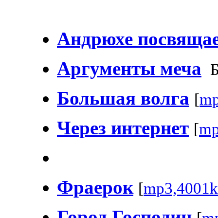
Андрюхе посвящает
Аргументы меча
Б
Большая волга
[
mp
Через интернет
[
mp
Фраерок
[
mp3,4001k
Город Господин
[
m