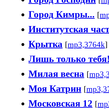
Город Кимры...
[
mp
Институтская час
Крытка
[
mp3,3764k
]
Лишь только тебя
Милая весна
[
mp3,
Моя Катрин
[
mp3,3
Московская 12
[
mp