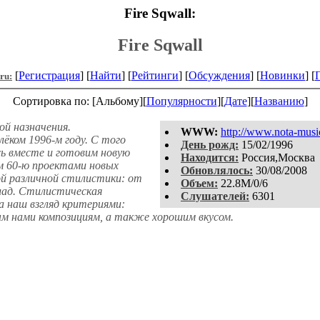
Fire Sqwall:
Fire Sqwall
[
Регистрация
] [
Найти
] [
Рейтинги
] [
Обсуждения
] [
Новинки
] [
.ru:
Сортировка по: [Альбому][
Популярности
][
Дате
][
Названию
]
й назначения.
WWW:
http://www.nota-musi
лёком 1996-м году. С того
День рожд:
15/02/1996
ь вместе и готовим новую
Находится:
Россия,Москва
ем 60-ю проектами новых
Обновлялось:
30/08/2008
ой различной стилистики: от
Объем:
22.8M/0/6
ллад. Стилистическая
Слушателей:
6301
а наш взгляд критериями:
ым нами композициям, а также хорошим вкусом.