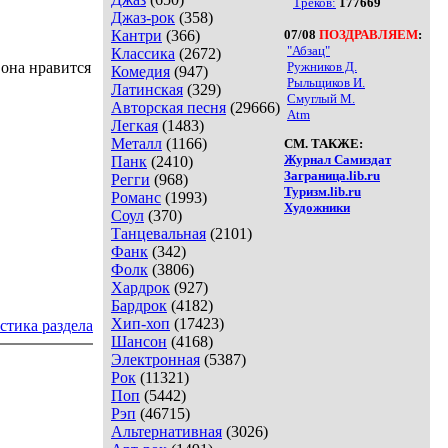
Треков:
177669
Джаз-рок
(358)
Кантри
(366)
07/08
ПОЗДРАВЛЯЕМ
:
"Абзац"
Классика
(2672)
 она нравится
Ружников Д.
Комедия
(947)
Рыльщиков И.
Латинская
(329)
Смуглый М.
Авторская песня
(29666)
Atm
Легкая
(1483)
Металл
(1166)
СМ. ТАКЖЕ:
Журнал Самиздат
Панк
(2410)
Заграница.lib.ru
Регги
(968)
Туризм.lib.ru
Романс
(1993)
Художники
Соул
(370)
Танцевальная
(2101)
Фанк
(342)
Фолк
(3806)
Хардрок
(927)
Бардрок
(4182)
Хип-хоп
(17423)
стика раздела
Шансон
(4168)
Электронная
(5387)
Рок
(11321)
Поп
(5442)
Рэп
(46715)
Альтернативная
(3026)