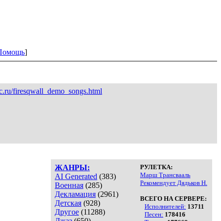
Помощь
]
c.ru/firesqwall_demo_songs.html
ЖАНРЫ:
РУЛЕТКА:
Марш Трансвааль
AI Generated
(383)
Рекомендует Дядьков Н.
Военная
(285)
Декламация
(2961)
ВСЕГО НА СЕРВЕРЕ:
Детская
(928)
Исполнителей:
13711
Другое
(11288)
Песен:
178416
Джаз
(650)