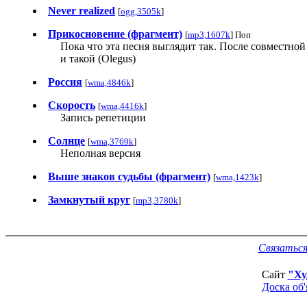
Never realized
[
ogg,3505k
]
Прикосновение (фрагмент)
[
mp3,1607k
] Поп
Пока что эта песня выглядит так. После совместной 
и такой (Olegus)
Россия
[
wma,4846k
]
Скорость
[
wma,4416k
]
Запись репетиции
Солнце
[
wma,3769k
]
Неполная версия
Выше знаков судьбы (фрагмент)
[
wma,1423k
]
Замкнутый круг
[
mp3,3780k
]
Связаться
Сайт
"Ху
Доска об