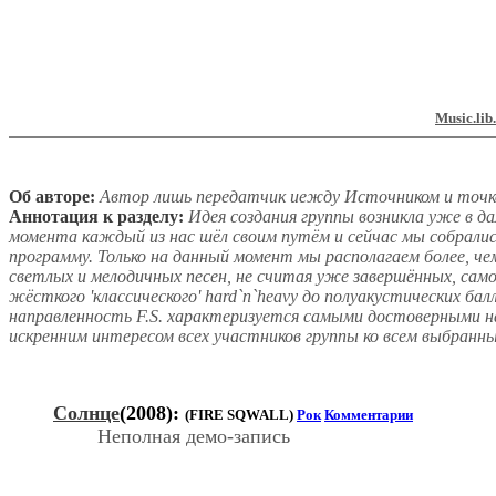
Music.lib
Об авторе:
Автор лишь передатчик иежду Источником и точко
Аннотация к разделу:
Идея создания группы возникла уже в да
момента каждый из нас шёл своим путём и сейчас мы собралис
программу. Только на данный момент мы располагаем более, ч
светлых и мелодичных песен, не считая уже завершённых, сам
жёсткого 'классического' hard`n`heavy до полуакустических ба
направленность F.S. характеризуется самыми достоверными н
искренним интересом всех участников группы ко всем выбранн
Солнце
(2008):
(FIRE SQWALL)
Рок
Комментарии
Неполная демо-запись