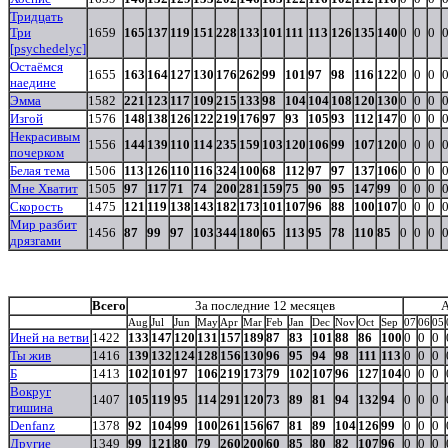
Тридцать
Три
1659
165
137
119
151
228
133
101
111
113
126
135
140
0
0
0
[psychedelyc]
Остаёмся
1655
163
164
127
130
176
262
99
101
97
98
116
122
0
0
0
наедине
Эмма
1582
221
123
117
109
215
133
98
104
104
108
120
130
0
0
0
Изгой
1576
148
138
126
122
219
176
97
93
105
93
112
147
0
0
0
Некрасивым
1556
144
139
110
114
235
159
103
120
106
99
107
120
0
0
0
почерком
Белая тема
1506
113
126
110
116
324
100
68
112
97
97
137
106
0
0
0
Мне Хватит
1505
97
117
71
74
200
281
159
75
90
95
147
99
0
0
0
Скорость
1475
121
119
138
143
182
173
101
107
96
88
100
107
0
0
0
Мир разбит
1456
87
99
97
103
344
180
65
113
95
78
110
85
0
0
0
дрязгами
Всего
За последние 12 месяцев
Aug
Jul
Jun
May
Apr
Mar
Feb
Jan
Dec
Nov
Oct
Sep
07
06
05
Иней на ветви
1422
133
147
120
131
157
189
87
83
101
88
86
100
0
0
0
Ты жив
1416
139
132
124
128
156
130
96
95
94
98
111
113
0
0
0
Б
1413
102
101
97
106
219
173
79
102
107
96
127
104
0
0
0
Вокруг
1407
105
119
95
114
291
120
73
89
81
94
132
94
0
0
0
тишина
Denfanz
1378
92
104
99
100
261
156
67
81
89
104
126
99
0
0
0
Другие
1349
99
121
80
79
260
200
60
85
80
82
107
96
0
0
0