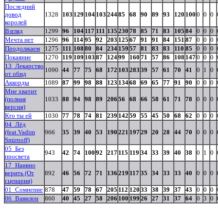
Последний
довод
1328
103
129
104
103
244
85
68
90
89
93
120
100
0
0
0
королей
Взгляд
1299
96
104
117
111
135
230
78
85
71
83
105
84
0
0
0
Мечта нет
1296
96
114
95
92
203
125
67
91
91
84
151
87
0
0
0
Продолжаем
1275
111
108
80
84
234
159
57
81
83
83
110
85
0
0
0
Покаяние
1270
119
109
103
87
124
99
160
71
57
86
108
147
0
0
0
13_Лекарство
1090
44
77
75
68
172
103
283
39
57
61
70
41
0
1
0
от обид
Аккорды
1089
87
99
98
88
123
134
68
69
65
77
91
90
0
0
0
Мне хватит
(полная
1033
88
94
98
89
206
56
68
66
58
61
71
78
0
0
0
версия)
Кто ты ей
1030
77
78
74
81
239
142
59
55
45
50
68
62
0
0
0
04_Лёд
(feat.Vadim
966
35
39
40
53
190
221
197
29
20
28
44
70
0
0
0
Smirnoff)
05_Без
943
42
74
100
92
217
115
119
34
33
39
40
38
0
1
0
просвета
17_Наивно
верить (От
892
46
56
72
71
136
219
117
35
34
33
33
40
0
0
0
сценария)
01_Сомнение
878
47
59
78
67
205
112
120
33
38
39
37
43
0
0
0
06_Вавилон
860
40
45
27
58
206
100
199
26
27
31
37
64
0
3
0