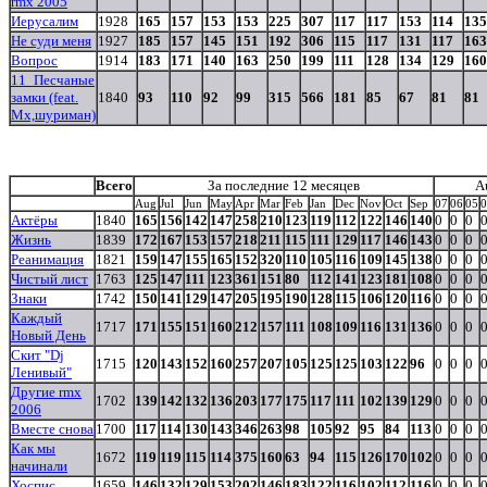
rmx 2005
Иерусалим
1928
165
157
153
153
225
307
117
117
153
114
135
Не суди меня
1927
185
157
145
151
192
306
115
117
131
117
163
Вопрос
1914
183
171
140
163
250
199
111
128
134
129
160
11_Песчаные
замки (feat.
1840
93
110
92
99
315
566
181
85
67
81
81
Mx,шуриман)
Всего
За последние 12 месяцев
A
Aug
Jul
Jun
May
Apr
Mar
Feb
Jan
Dec
Nov
Oct
Sep
07
06
05
0
Актёры
1840
165
156
142
147
258
210
123
119
112
122
146
140
0
0
0
Жизнь
1839
172
167
153
157
218
211
115
111
129
117
146
143
0
0
0
Реанимация
1821
159
147
155
165
152
320
110
105
116
109
145
138
0
0
0
Чистый лист
1763
125
147
111
123
361
151
80
112
141
123
181
108
0
0
0
Знаки
1742
150
141
129
147
205
195
190
128
115
106
120
116
0
0
0
Каждый
1717
171
155
151
160
212
157
111
108
109
116
131
136
0
0
0
Новый День
Скит "Dj
1715
120
143
152
160
257
207
105
125
125
103
122
96
0
0
0
Ленивый"
Другие rmx
1702
139
142
132
136
203
177
175
117
111
102
139
129
0
0
0
2006
Вместе снова
1700
117
114
130
143
346
263
98
105
92
95
84
113
0
0
0
Как мы
1672
119
119
115
114
375
160
63
94
115
126
170
102
0
0
0
начинали
Хоспис
1659
146
132
129
153
202
146
183
122
116
102
112
116
0
0
0