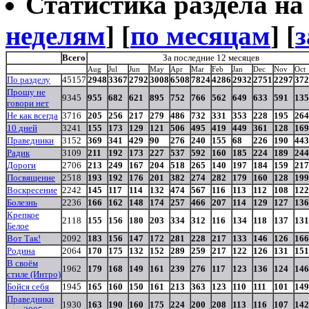
Статистика раздела на t
неделям
] [
по месяцам
] [
з
Всего
За последние 12 месяцев
Aug
Jul
Jun
May
Apr
Mar
Feb
Jan
Dec
Nov
Oct
По разделу
45157
2948
3367
2792
3008
6508
7824
4286
2932
2751
2297
372
Прошу не
9345
955
682
621
895
752
766
562
649
633
591
135
говори нет
Не как всегда
3716
205
256
217
279
486
732
331
353
228
195
264
10 дней
3241
155
173
129
121
506
495
419
449
361
128
169
Праведники
3152
369
341
429
90
276
240
155
68
226
190
443
Радик
3109
211
192
173
227
537
592
160
185
224
189
244
Дороги
2706
213
249
167
204
518
265
140
197
184
159
217
Посвящение
2518
193
192
176
201
382
274
282
179
160
128
199
Воскресение
2242
145
117
114
132
474
567
116
113
112
108
122
Болезнь
2236
166
162
148
174
257
466
207
114
129
127
136
Крепкое
2118
155
156
180
203
334
312
116
134
118
137
131
Белое
Вот Так!
2092
183
156
147
172
281
228
217
133
146
126
166
Родина
2064
170
175
132
152
289
259
217
122
126
131
151
В своём
1962
179
168
149
161
239
276
117
123
136
124
146
стиле (Интро)
Бойся себя
1945
165
160
150
161
213
363
123
110
111
101
149
Праведники
1930
163
190
160
175
224
200
208
113
116
107
142