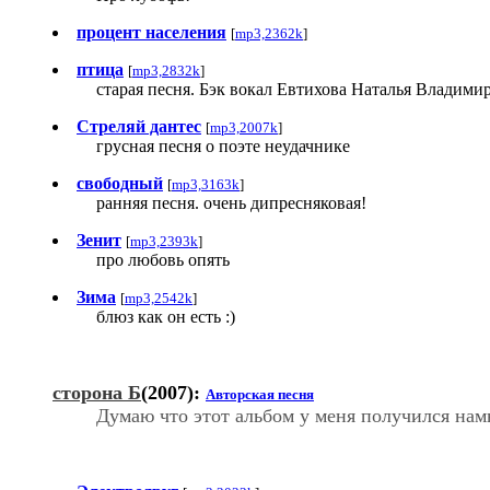
процент населения
[
mp3,2362k
]
птица
[
mp3,2832k
]
старая песня. Бэк вокал Евтихова Наталья Владими
Стреляй дантес
[
mp3,2007k
]
грусная песня о поэте неудачнике
свободный
[
mp3,3163k
]
ранняя песня. очень дипресняковая!
Зенит
[
mp3,2393k
]
про любовь опять
Зима
[
mp3,2542k
]
блюз как он есть :)
сторона Б
(2007):
Авторская песня
Думаю что этот альбом у меня получился нам