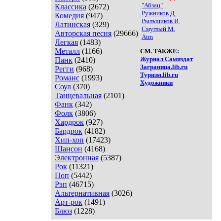
"Абзац"
Классика
(2672)
Ружников Д.
Комедия
(947)
Рыльщиков И.
Латинская
(329)
Смуглый М.
Авторская песня
(29666)
Atm
Легкая
(1483)
Металл
(1166)
СМ. ТАКЖЕ:
Журнал Самиздат
Панк
(2410)
Заграница.lib.ru
Регги
(968)
Туризм.lib.ru
Романс
(1993)
Художники
Соул
(370)
Танцевальная
(2101)
Фанк
(342)
Фолк
(3806)
Хардрок
(927)
Бардрок
(4182)
Хип-хоп
(17423)
Шансон
(4168)
Электронная
(5387)
Рок
(11321)
Поп
(5442)
Рэп
(46715)
Альтернативная
(3026)
Арт-рок
(1491)
Блюз
(1228)