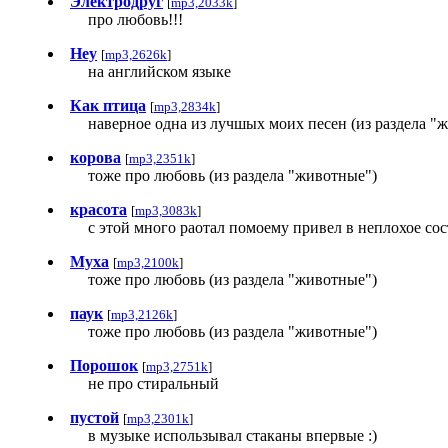
Электродруг
[
mp3,2033k
]
про любовь!!!
Hey
[
mp3,2626k
]
на английском языке
Как птица
[
mp3,2834k
]
наверное одна из лучшых моих песен (из раздела "
корова
[
mp3,2351k
]
тоже про любовь (из раздела "животные")
красота
[
mp3,3083k
]
с этой много раотал помоему привел в неплохое со
Муха
[
mp3,2100k
]
тоже про любовь (из раздела "животные")
паук
[
mp3,2126k
]
тоже про любовь (из раздела "животные")
Порошок
[
mp3,2751k
]
не про стиральный
пустой
[
mp3,2301k
]
в музыке использывал стаканы впервые :)