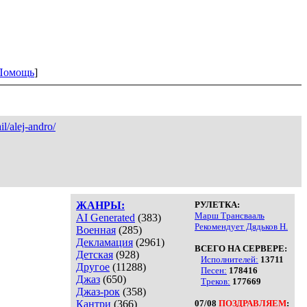
Помощь
]
il/alej-andro/
ЖАНРЫ:
РУЛЕТКА:
Марш Трансвааль
AI Generated
(383)
Рекомендует Дядьков Н.
Военная
(285)
Декламация
(2961)
ВСЕГО НА СЕРВЕРЕ:
Детская
(928)
Исполнителей:
13711
Другое
(11288)
Песен:
178416
Джаз
(650)
Треков:
177669
Джаз-рок
(358)
Кантри
(366)
07/08
ПОЗДРАВЛЯЕМ
: