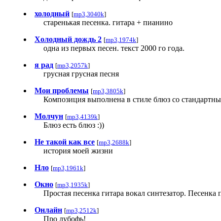
холодный
[
mp3,3040k
]
старенькая песенка. гитара + пианино
Холодный дождь 2
[
mp3,1974k
]
одна из первых песен. текст 2000 го года.
я рад
[
mp3,2057k
]
грусная грусная песня
Мои проблемы
[
mp3,3805k
]
Композиция выполнена в стиле блюз со стандартн
Молчун
[
mp3,4139k
]
Блюз есть блюз :))
Не такой как все
[
mp3,2688k
]
история моей жизни
Нло
[
mp3,1961k
]
Окно
[
mp3,1935k
]
Простая песенка гитара вокал синтезатор. Песенка 
Онлайн
[
mp3,2512k
]
Про лубофь!