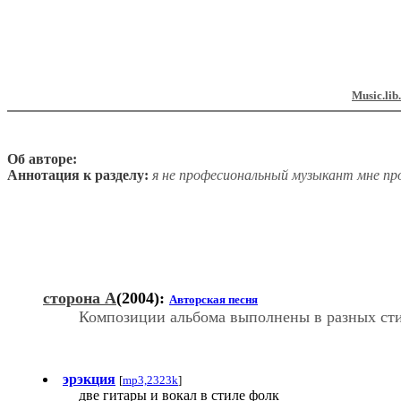
Music.lib
Об авторе:
Аннотация к разделу:
я не професиональный музыкант мне пр
сторона А
(2004):
Авторская песня
Композиции альбома выполнены в разных стил
эрэкция
[
mp3,2323k
]
две гитары и вокал в стиле фолк