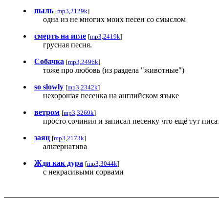
пыль
[
mp3,2129k
]
одна из не многих моих песен со смыслом
смерть на игле
[
mp3,2419k
]
грусная песня.
Собачка
[
mp3,2496k
]
тоже про любовь (из раздела "животные")
so slowly
[
mp3,2342k
]
нехорошая песенка на английском языке
ветром
[
mp3,3269k
]
просто сочинил и записал песенку что ещё тут писа
заяц
[
mp3,2173k
]
альтернатива
Жди как дура
[
mp3,3044k
]
с некрасивыми сорвами