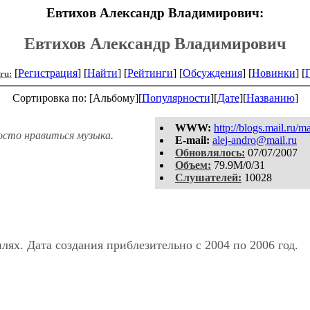
Евтихов Александр Владимирович:
Евтихов Александр Владимирович
[
Регистрация
] [
Найти
] [
Рейтинги
] [
Обсуждения
] [
Новинки
] [
.ru:
Сортировка по: [Альбому][
Популярности
][
Дате
][
Названию
]
WWW:
http://blogs.mail.ru/ma
осто нравиться музыка.
E-mail:
alej-andro@mail.ru
Обновлялось:
07/07/2007
Объем:
79.9M/0/31
Слушателей:
10028
ях. Дата создания приблезительно с 2004 по 2006 год.