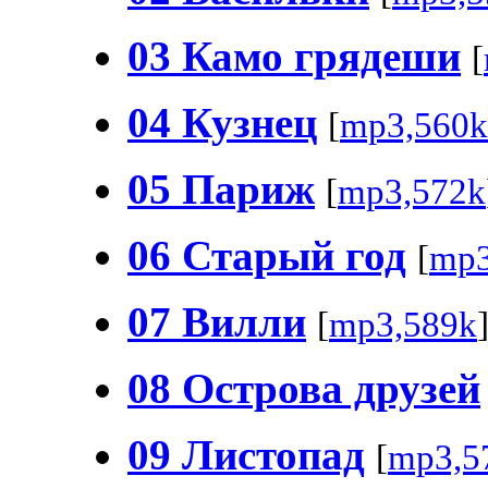
03 Камо грядеши
[
04 Кузнец
[
mp3,560k
05 Париж
[
mp3,572k
06 Старый год
[
mp3
07 Вилли
[
mp3,589k
08 Острова друзей
09 Листопад
[
mp3,5