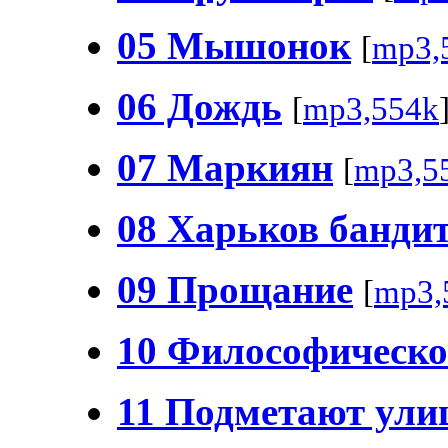
05 Мышонок
[
mp3,
06 Дождь
[
mp3,554k
07 Маркиян
[
mp3,5
08 Харьков банди
09 Прощание
[
mp3,
10 Философическо
11 Подметают ул