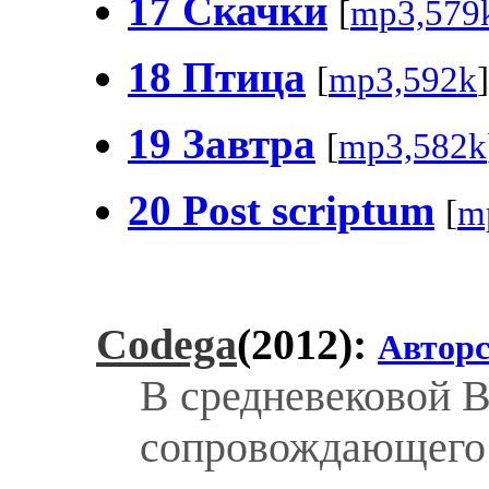
17 Скачки
[
mp3,579
18 Птица
[
mp3,592k
]
19 Завтра
[
mp3,582k
20 Post scriptum
[
m
Codega
(2012):
Авторс
В средневековой В
сопровождающего 