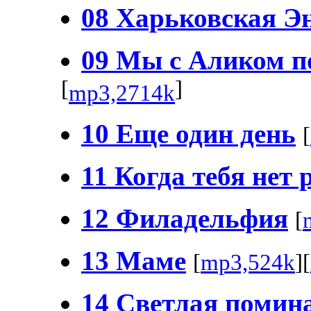
08 Харьковская Э
09 Мы с Аликом п
[
]
mp3,2714k
10 Eще один день
[
11 Когда тебя нет
12 Филадельфия
[
13 Маме
[
mp3,524k
][
14 Светлая помин