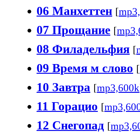
06 Манхеттен
[
mp3,
07 Прощание
[
mp3,
08 Филадельфия
[
09 Время м слово
[
10 Завтра
[
mp3,600k
11 Горацио
[
mp3,60
12 Снегопад
[
mp3,6