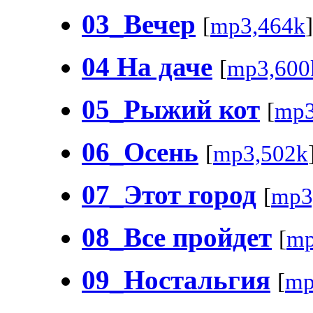
03_Вечер
[
mp3,464k
]
04 На даче
[
mp3,600
05_Рыжий кот
[
mp3
06_Осень
[
mp3,502k
07_Этот город
[
mp3
08_Все пройдет
[
mp
09_Ностальгия
[
mp