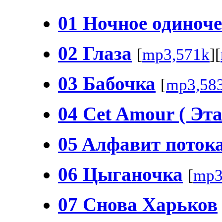
01 Hочное одиноче
02 Глаза
[
mp3,571k
][
03 Бабочка
[
mp3,58
04 Cet Amour ( Эт
05 Aлфавит поток
06 Цыганочка
[
mp3
07 Снова Харьков