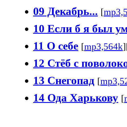
09 Декабрь...
[
mp3,
10 Если б я был у
11 O ceбe
[
mp3,564k
]
12 Стёб c пoвoлoк
13 Снегопад
[
mp3,5
14 Ода Харькову
[