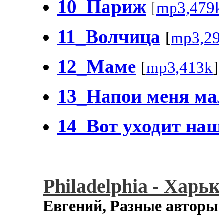
10_Париж
[
mp3,479
11_Волчица
[
mp3,2
12_Маме
[
mp3,413k
]
13_Напои меня м
14_Вот уходит на
Philadelphia - Харь
Евгений, Разные автор