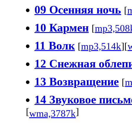
09 Осенняя ночь
[
10 Кармен
[
mp3,508
11 Волк
[
mp3,514k
][
12 Снежная облеп
13 Возвращение
[
m
14 Звуковое пись
[
]
wma,3787k