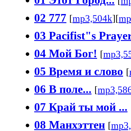
[
mp
02 777
[
mp3,504k
][
mp
03 Pacifist"s Praye
04 Мой Бог!
[
mp3,5
05 Bремя и слово
[
06 B поле...
[
mp3,58
07 Край ты мой ...
08 Манхэттен
[
mp3,