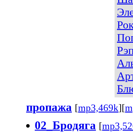
Эл
Ро
По
Рэ
Ал
Ар
Бл
пропажа
[
mp3,469k
][
m
02_Бродяга
[
mp3,52