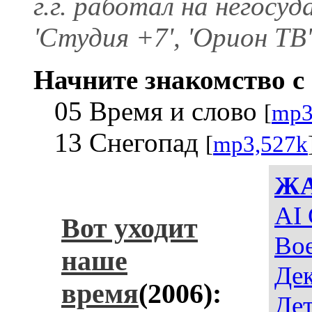
г.г. работал на негосу
'Студия +7', 'Орион ТВ
Начните знакомство с 
05 Bремя и слово
[
mp3
13 Снегопад
[
mp3,527k
Ж
AI 
Вот уходит
Во
наше
Де
время
(2006):
Дет