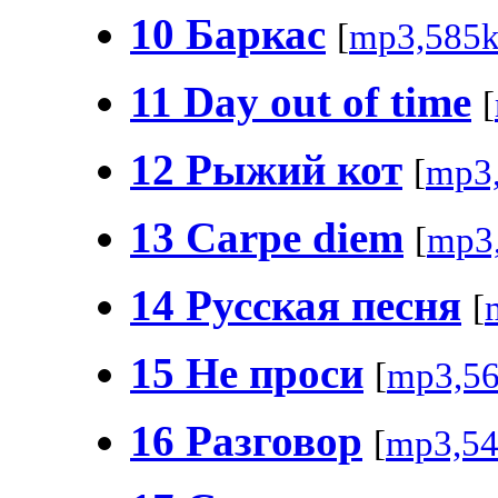
10 Баркас
[
mp3,585
11 Day out of time
[
12 Рыжий кот
[
mp3
13 Carpe diem
[
mp3
14 Русская песня
[
15 Не проси
[
mp3,5
16 Разговор
[
mp3,5