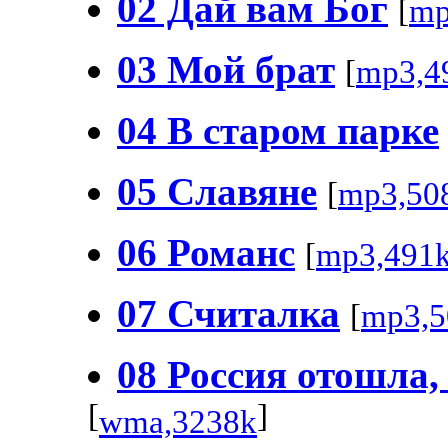
02 Дай вам Бог
[
mp
03 Мой брат
[
mp3,4
04 В старом парке
05 Славяне
[
mp3,50
06 Романс
[
mp3,491
07 Считалка
[
mp3,5
08 Россия отошла,
[
]
wma,3238k