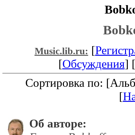
Bobko
Bobko
[
Регистр
Music.lib.ru:
[
Обсуждения
] 
Сортировка по: [Аль
[
Н
Об авторе: