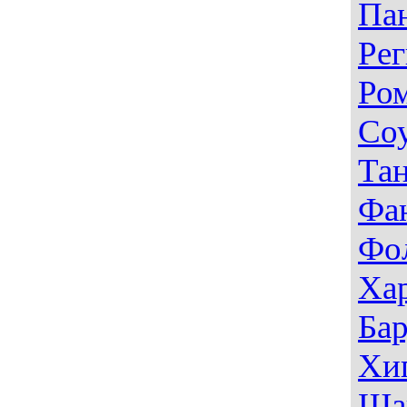
Па
Рег
Ро
Со
Тан
Фа
Фо
Ха
Ба
Хи
Ша