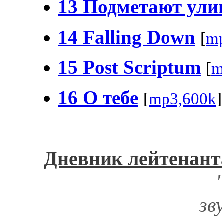
13 Подметают ул
14 Falling Down
[
m
15 Post Scriptum
[
m
16 О тебе
[
mp3,600k
]
Дневник лейтенант
зв