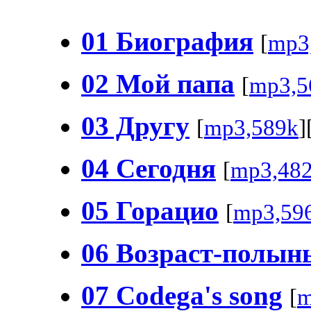
01 Биография
[
mp3
02 Мой папа
[
mp3,5
03 Другу
[
mp3,589k
]
04 Сегодня
[
mp3,48
05 Горацио
[
mp3,59
06 Возраст-полын
07 Codega's song
[
m