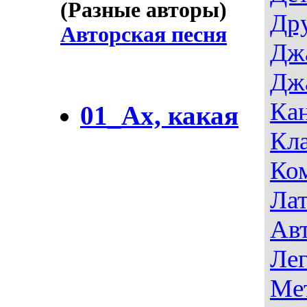
(Разные авторы)
Др
Авторская песня
Дж
Дж
Ка
01_Ах, какая
Кла
Ко
Лат
Авт
Лег
Ме