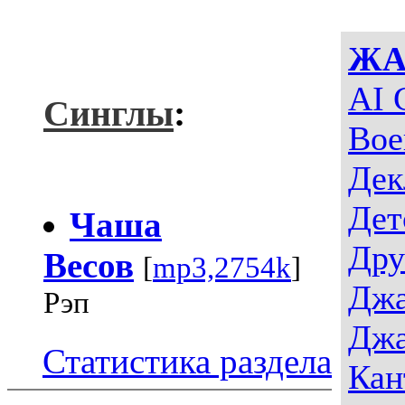
ЖА
AI 
Синглы
:
Вое
Дек
Дет
Чаша
Дру
Весов
[
mp3,2754k
]
Джа
Рэп
Джа
Статистика раздела
Кан