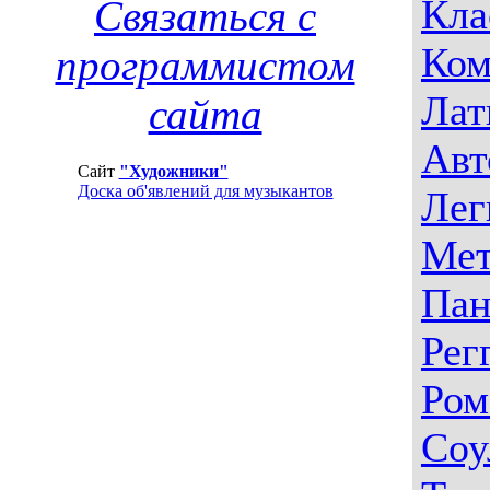
Кла
Связаться с
Ком
программистом
Лат
сайта
Авт
Сайт
"Художники"
Доска об'явлений для музыкантов
Лег
Мет
Пан
Рег
Ром
Соу