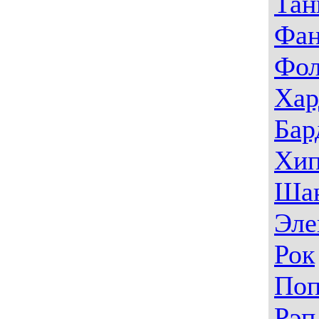
Тан
Фа
Фо
Хар
Бар
Хип
Ша
Эле
Рок
По
Рэп