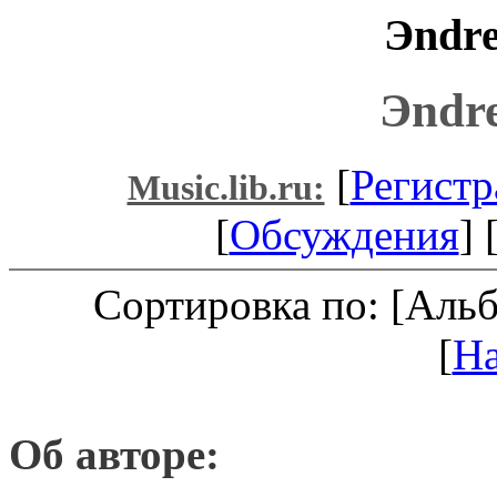
Эndr
Эndr
[
Регистр
Music.lib.ru:
[
Обсуждения
] 
Сортировка по: [Аль
[
Н
Об авторе: