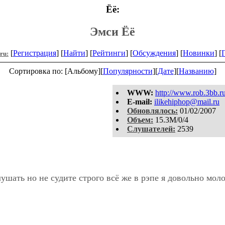
Ёё:
Эмси Ёё
[
Регистрация
] [
Найти
] [
Рейтинги
] [
Обсуждения
] [
Новинки
] [
.ru:
Сортировка по: [Альбому][
Популярности
][
Дате
][
Названию
]
WWW:
http://www.rob.3bb.r
E-mail:
ilikehiphop@mail.ru
Обновлялось:
01/02/2007
Объем:
15.3M/0/4
Слушателей:
2539
ушать но не судите строго всё же в рэпе я довольно мол