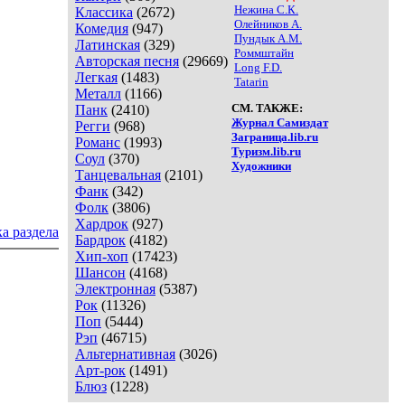
Нежина С.К.
Классика
(2672)
Олейников А.
Комедия
(947)
Пундык А.М.
Латинская
(329)
Роммштайн
Авторская песня
(29669)
Long F.D.
Легкая
(1483)
Tatarin
Металл
(1166)
СМ. ТАКЖЕ:
Панк
(2410)
Журнал Самиздат
Регги
(968)
Заграница.lib.ru
Романс
(1993)
Туризм.lib.ru
Соул
(370)
Художники
Танцевальная
(2101)
Фанк
(342)
Фолк
(3806)
Хардрок
(927)
а раздела
Бардрок
(4182)
Хип-хоп
(17423)
Шансон
(4168)
Электронная
(5387)
Рок
(11326)
Поп
(5444)
Рэп
(46715)
Альтернативная
(3026)
Арт-рок
(1491)
Блюз
(1228)