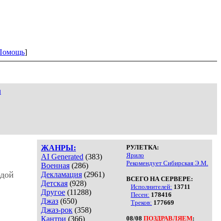
Помощь
]
u
ЖАНРЫ:
РУЛЕТКА:
Ярило
AI Generated
(383)
Рекомендует Сибирская Э.М.
Военная
(286)
одой
Декламация
(2961)
ВСЕГО НА СЕРВЕРЕ:
Детская
(928)
Исполнителей:
13711
Другое
(11288)
Песен:
178416
Джаз
(650)
Треков:
177669
Джаз-рок
(358)
Кантри
(366)
08/08
ПОЗДРАВЛЯЕМ
: