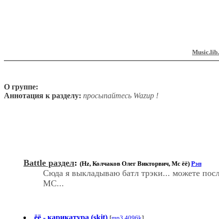
Music.lib
О группе:
Аннотация к разделу:
просыпайтесь Wazup !
Battle раздел
:
(Hz, Колчаков Олег Викторвич, Mc ёё)
Рэп
Сюда я выкладываю батл трэки... можете посл
MC...
ёё - карикатура (skit)
[
mp3,4096k
]