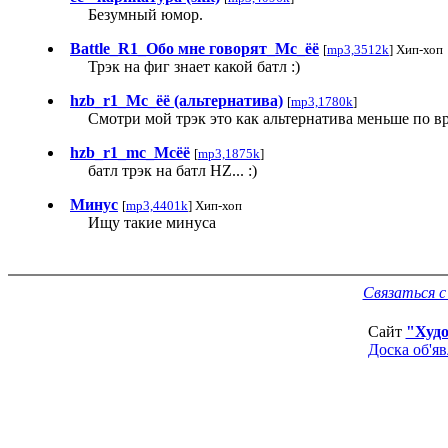
Безумный юмор.
Battle_R1_Обо мне говорят_Mc_ёё
[
mp3,3512k
] Хип-хоп
Трэк на фиг знает какой батл :)
hzb_r1_Mc_ёё (альтернатива)
[
mp3,1780k
]
Смотри мой трэк это как альтернатива меньше по вре
hzb_r1_mc_Mcёё
[
mp3,1875k
]
батл трэк на батл HZ... :)
Минус
[
mp3,4401k
] Хип-хоп
Ищу такие минуса
Связаться 
Сайт
"Худ
Доска об'я