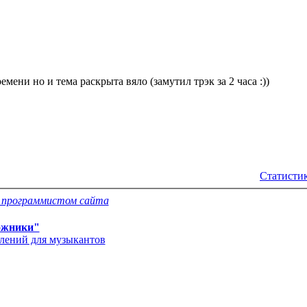
мени но и тема раскрыта вяло (замутил трэк за 2 часа :))
Статистик
с программистом сайта
ожники"
влений для музыкантов