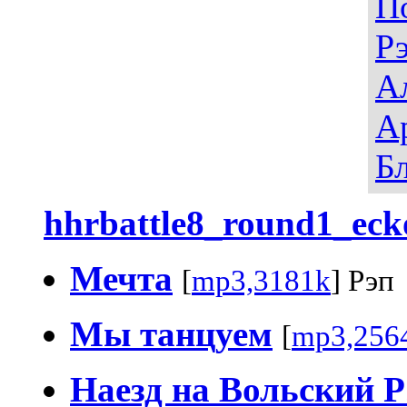
П
Р
А
А
Б
hhrbattle8_round1_eck
Мечта
[
mp3,3181k
] Рэп
Мы танцуем
[
mp3,256
Наезд на Вольский Р