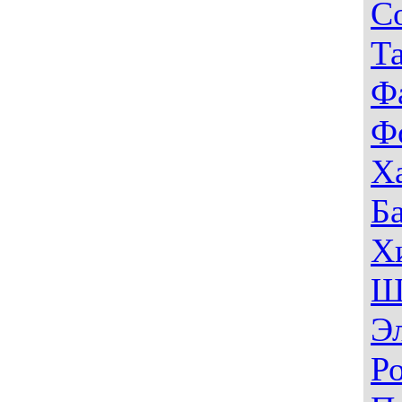
С
Т
Ф
Ф
Х
Б
Х
Ш
Э
Р