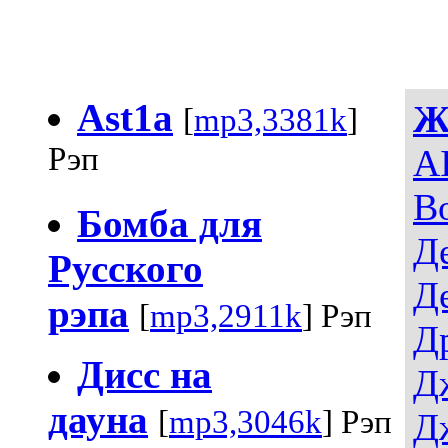
Ast1a
Ж
[
mp3,3381k
]
Рэп
AI
В
Бомба для
Д
Русского
Д
рэпа
[
mp3,2911k
] Рэп
Д
Дисс на
Д
дауна
[
mp3,3046k
] Рэп
Д