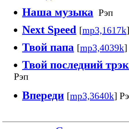
Наша музыка
Рэп
Next Speed
[
mp3,1617k
Твой папа
[
mp3,4039k
]
Твой последний трэк 
Рэп
Впереди
[
mp3,3640k
] Р