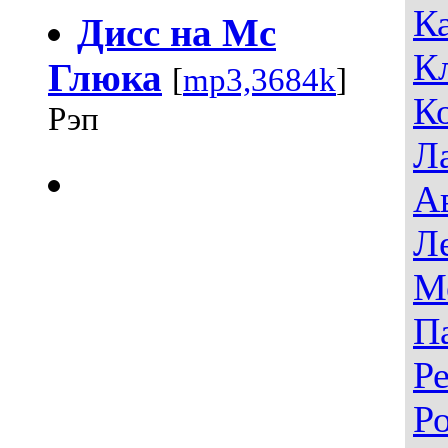
К
Дисс на Мс
К
Глюка
[
mp3,3684k
]
К
Рэп
Л
А
Л
М
П
Р
Р