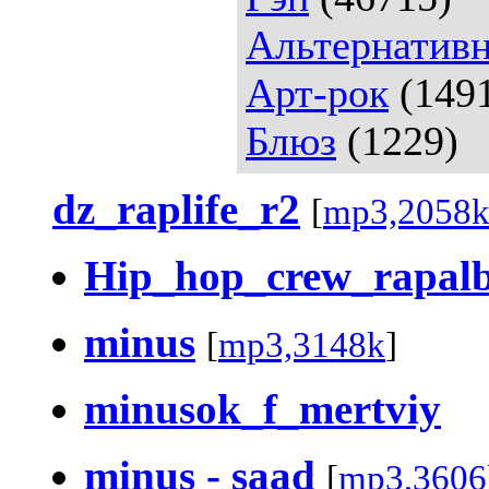
Альтернативн
Арт-рок
(149
Блюз
(1229)
dz_raplife_r2
[
mp3,2058
Hip_hop_crew_rapal
minus
[
mp3,3148k
]
minusok_f_mertviy
minus - saad
[
mp3,3606