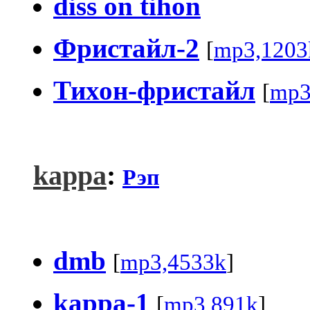
diss on tihon
Фристайл-2
[
mp3,1203
Тихон-фристайл
[
mp3
kappa
:
Рэп
dmb
[
mp3,4533k
]
kappa-1
[
mp3,891k
]