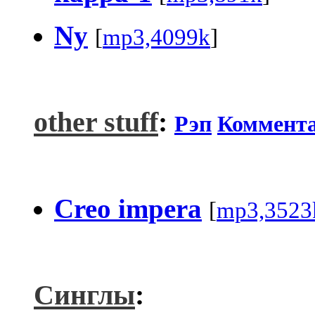
Ny
[
mp3,4099k
]
other stuff
:
Рэп
Коммент
Creo impera
[
mp3,3523
Синглы
: