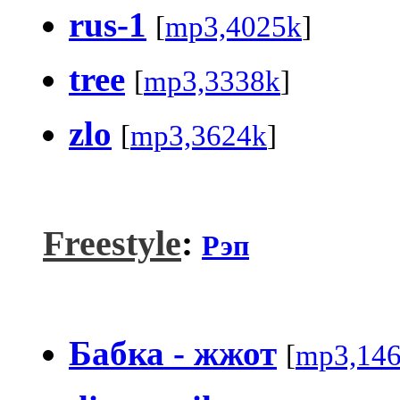
rus-1
[
mp3,4025k
]
tree
[
mp3,3338k
]
zlo
[
mp3,3624k
]
Freestyle
:
Рэп
Бабка - жжот
[
mp3,14