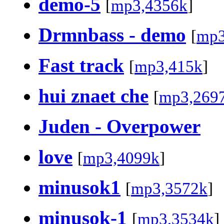
demo-5
[
mp3,4356k
]
Drmnbass - demo
[
mp3
Fast track
[
mp3,415k
]
hui znaet che
[
mp3,269
Juden - Overpower
love
[
mp3,4099k
]
minusok1
[
mp3,3572k
]
minusok-1
[
mp3,3534k
]