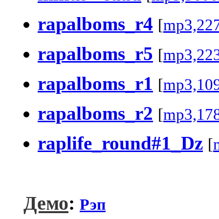
rapalboms_r4
[
mp3,22
rapalboms_r5
[
mp3,22
rapalboms_r1
[
mp3,10
rapalboms_r2
[
mp3,17
raplife_round#1_Dz
[
Демо
:
Рэп