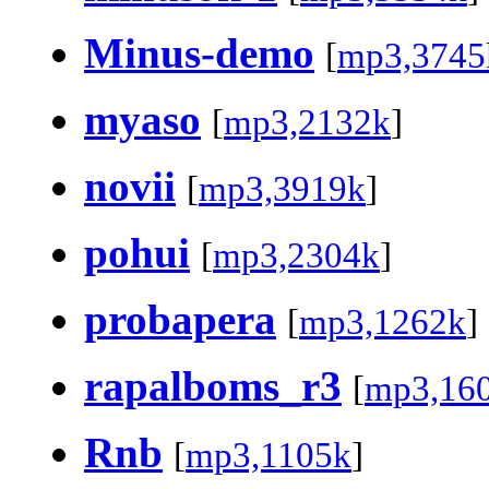
Minus-demo
[
mp3,3745
myaso
[
mp3,2132k
]
novii
[
mp3,3919k
]
pohui
[
mp3,2304k
]
probapera
[
mp3,1262k
]
rapalboms_r3
[
mp3,16
Rnb
[
mp3,1105k
]