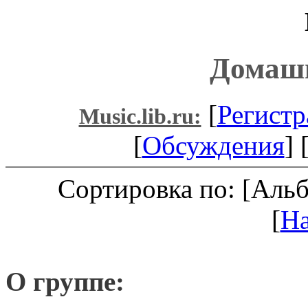
Домашн
[
Регистр
Music.lib.ru:
[
Обсуждения
] 
Сортировка по: [Аль
[
Н
О группе: