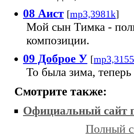
08 Аист
[
mp3,3981k
]
Мой сын Тимка - пол
композиции.
09 Доброе У
[
mp3,315
То была зима, теперь в
Смотрите также:
Официальный сайт 
Полный с