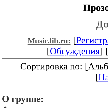
Проз
До
[
Регистр
Music.lib.ru:
[
Обсуждения
] 
Сортировка по: [Аль
[
Н
О группе: