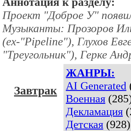
Аннотация к разделу:
Проект "Доброе У" появил
Музыканты: Прозоров Иль
(ex-"Pipeline"), Глухов Ев
"Треугольник"), Герке Анд
ЖАНРЫ:
AI Generated
Завтрак
Военная
(285
Декламация
(
Детская
(928)