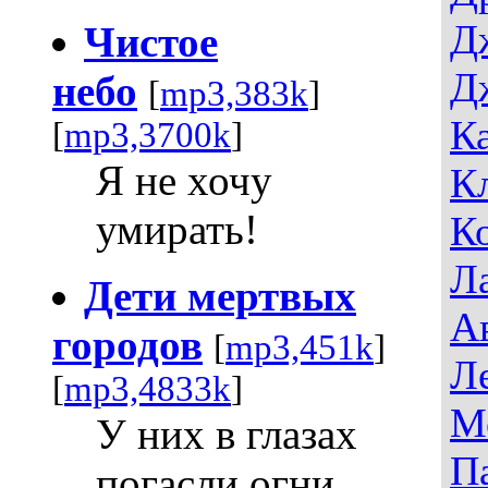
Д
Чистое
Д
небо
[
mp3,383k
]
К
[
mp3,3700k
]
Я не хочу
К
умирать!
К
Л
Дети мертвых
А
городов
[
mp3,451k
]
Л
[
mp3,4833k
]
М
У них в глазах
П
погасли огни..