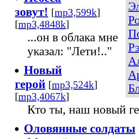
Э
зовут!
[
mp3,599k
]
Р
[
mp3,4848k
]
П
...он в облака мне
Р
указал: "Лети!.."
А
Новый
А
герой
[
mp3,524k
]
Б
[
mp3,4067k
]
Кто ты, наш новый г
Оловянные солдаты