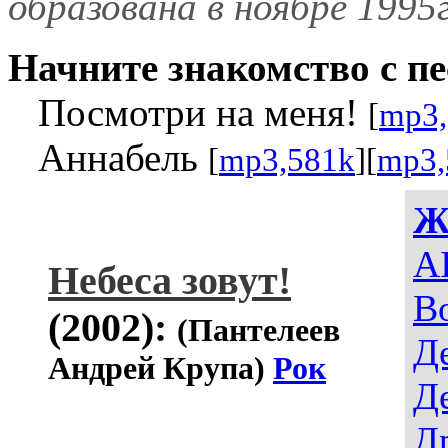
образована в ноябре 1995г
Начните знакомство с пе
Посмотри на меня!
[
mp3,
Аннабель
[
mp3,581k
][
mp3,
Ж
AI
Небеса зовут!
В
(2002):
(Пантелеев
Д
Андрей Крупа)
Рок
Д
Д