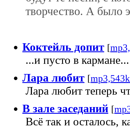
творчество. А было эт
Коктейль допит
[
mp3,
...и пусто в кармане...
Лара любит
[
mp3,543k
Лара любит теперь чт
В зале заседаний
[
mp3
Всё так и осталось, к