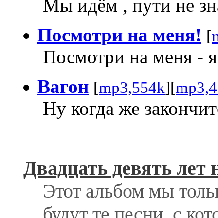
Мы идём , пути не зн
Посмотри на меня!
[
Посмотри на меня - я
Вагон
[
mp3,554k
][
mp3,4
Ну когда же закончитс
Двадцать девять лет 
Этот альбом мы толь
будут те песни, с ко