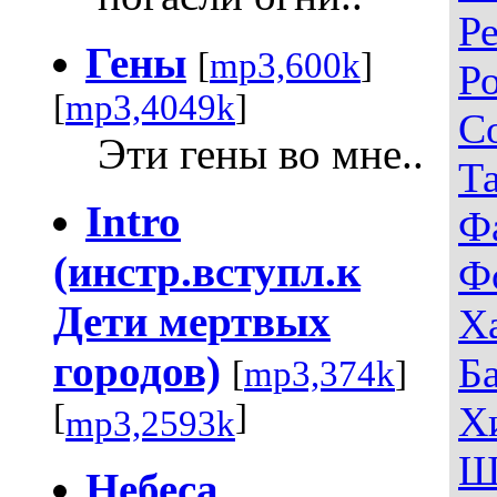
Р
Гены
[
mp3,600k
]
Р
[
mp3,4049k
]
С
Эти гены во мне..
Т
Intro
Ф
(инстр.вступл.к
Ф
Дети мертвых
Х
городов)
Б
[
mp3,374k
]
[
]
Х
mp3,2593k
Ш
Небеса