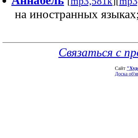
Аннабель
[
mp3,581k
][
mp3
на иностранных языках;
Связаться с п
Сайт
"Худ
Доска об'