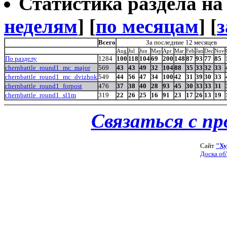
Статистика раздела на t
неделям
] [
по месяцам
] [
з
Всего
За последние 12 месяцев
Aug
Jul
Jun
May
Apr
Mar
Feb
Jan
Dec
Nov
По разделу
1284
100
118
104
69
200
148
87
93
77
85
chernbattle_round1_mc_major
569
43
43
49
32
104
88
35
33
32
33
chernbattle_round1_mc_dvizhok
549
44
56
47
34
100
42
31
39
30
33
chernbattle_round1_forpost
476
37
38
40
28
93
45
30
33
33
31
chernbattle_round1_sl1m
319
22
26
25
16
91
23
17
26
13
19
Связаться с п
Сайт
"Ху
Доска об