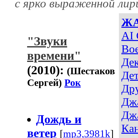
с ярко выраженной лир
Ж
AI 
"Звуки
Во
времени"
Де
(2010):
(Шестаков
Дет
Сергей)
Рок
Др
Дж
Дж
Дождь и
Ка
ветер
[
mp3,3981k
]