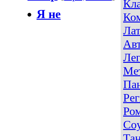
Кла
Я не
Ко
Лат
Авт
Лег
Ме
Па
Рег
Ро
Со
Тан