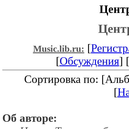
Цент
Цент
[
Регистр
Music.lib.ru:
[
Обсуждения
] 
Сортировка по: [Аль
[
Н
Об авторе: