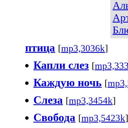
Ал
Ар
Бл
птица
[
mp3,3036k
]
Капли слез
[
mp3,33
Каждую ночь
[
mp3,
Слеза
[
mp3,3454k
]
Свобода
[
mp3,5423k