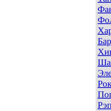
Фа
Фо
Ха
Ба
Хи
Ша
Эл
Ро
По
Рэ