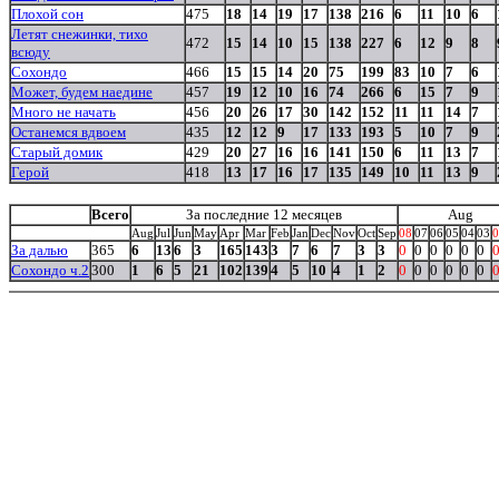
Плохой сон
475
18
14
19
17
138
216
6
11
10
6
Летят снежинки, тихо
472
15
14
10
15
138
227
6
12
9
8
всюду
Сохондо
466
15
15
14
20
75
199
83
10
7
6
Может, будем наедине
457
19
12
10
16
74
266
6
15
7
9
Много не начать
456
20
26
17
30
142
152
11
11
14
7
Останемся вдвоем
435
12
12
9
17
133
193
5
10
7
9
Старый домик
429
20
27
16
16
141
150
6
11
13
7
Герой
418
13
17
16
17
135
149
10
11
13
9
Всего
За последние 12 месяцев
Aug
Aug
Jul
Jun
May
Apr
Mar
Feb
Jan
Dec
Nov
Oct
Sep
08
07
06
05
04
03
0
За далью
365
6
13
6
3
165
143
3
7
6
7
3
3
0
0
0
0
0
0
Сохондо ч.2
300
1
6
5
21
102
139
4
5
10
4
1
2
0
0
0
0
0
0