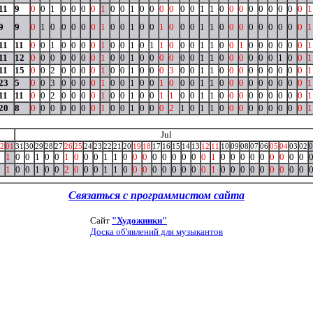
11
9
0
0
1
0
0
0
0
1
0
0
1
0
0
0
0
0
0
1
1
0
0
0
0
0
0
0
0
0
1
9
9
0
1
0
0
0
0
0
1
0
0
1
0
0
1
0
0
0
1
1
0
0
0
0
0
0
0
0
0
1
11
11
0
0
1
0
0
0
0
1
0
0
1
0
1
1
0
0
0
1
1
0
0
1
0
0
0
0
0
0
1
11
12
0
0
0
0
0
0
0
1
0
0
1
0
0
0
0
0
0
1
1
0
0
0
0
0
0
1
0
0
1
11
15
0
0
2
0
0
0
0
1
0
0
1
0
0
0
3
0
0
1
1
0
0
0
0
0
0
0
0
0
1
23
5
0
0
3
0
0
0
0
1
0
0
1
0
0
1
0
0
0
1
1
0
0
0
0
0
0
0
0
0
1
11
11
0
0
2
0
0
0
0
1
0
0
1
0
0
1
1
0
0
1
1
0
0
0
0
0
0
0
0
0
1
20
8
0
0
0
0
0
0
0
1
0
0
1
0
0
0
2
1
0
1
1
0
0
0
0
0
0
0
0
0
1
Jul
2
01
31
30
29
28
27
26
25
24
23
22
21
20
19
18
17
16
15
14
13
12
11
10
09
08
07
06
05
04
03
02
0
0
1
0
0
1
0
0
1
0
0
0
1
1
0
0
0
0
0
0
0
0
0
1
0
0
0
0
0
0
0
0
0
0
1
0
0
1
0
0
2
0
0
0
1
1
0
0
0
0
0
0
0
0
0
1
0
0
0
0
0
0
0
0
0
Связаться с программистом сайта
Сайт
"Художники"
Доска об'явлений для музыкантов