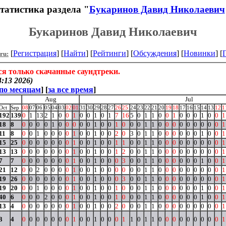
татистика раздела "
Букаринов Давид Николаевич
Букаринов Давид Николаевич
[
Регистрация
] [
Найти
] [
Рейтинги
] [
Обсуждения
] [
Новинки
] [
.ru:
я только скачанные саундтреки.
:13 2026)
по месяцам
] [
за все время
]
Aug
Jul
Oct
Sep
08
07
06
05
04
03
02
01
31
30
29
28
27
26
25
24
23
22
21
20
19
18
17
16
15
14
13
12
1
192
139
0
1
13
2
1
0
0
1
0
0
1
0
1
7
16
5
0
1
1
0
0
1
0
0
0
1
0
0
1
18
8
0
0
0
0
1
0
0
0
0
0
1
0
0
1
0
0
0
1
1
0
0
0
0
0
0
0
0
0
1
11
8
0
0
1
0
0
0
0
1
0
0
1
0
0
2
0
3
0
1
1
0
0
0
0
0
0
1
0
0
1
15
25
0
0
0
0
0
0
0
1
0
0
1
0
0
1
1
0
0
1
1
0
0
0
0
0
0
0
0
0
1
13
13
0
0
0
0
0
0
0
1
0
0
1
0
0
1
2
0
0
1
1
0
0
0
0
0
0
0
0
0
1
7
7
0
0
0
0
0
0
0
1
0
0
1
0
0
0
3
0
0
1
1
0
0
0
0
0
0
1
0
0
1
21
12
0
0
2
0
0
0
0
1
0
0
1
0
0
0
0
0
0
1
1
0
0
0
0
0
0
0
0
0
1
19
26
0
0
0
0
0
0
0
1
0
0
1
0
0
0
3
0
0
1
1
0
0
0
0
0
0
0
0
0
1
19
20
0
0
1
0
0
0
0
1
0
0
1
0
0
1
0
0
0
1
1
0
0
0
0
0
0
1
0
0
1
40
6
0
0
0
2
0
0
0
1
0
0
1
0
0
1
0
0
0
1
1
0
0
0
0
0
0
1
0
0
1
13
4
0
0
0
0
0
0
0
1
0
0
1
0
0
2
0
0
0
1
1
0
0
0
0
0
0
0
0
0
1
3
4
0
0
0
0
0
0
0
1
0
0
1
0
0
0
1
1
0
1
1
0
0
0
0
0
0
0
0
0
1