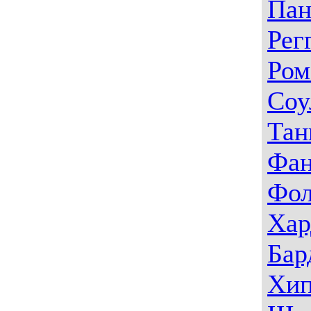
Пан
Рег
Ром
Соу
Тан
Фа
Фо
Хар
Бар
Хип