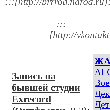
:::[http://brrrod.narod.ru]:
:::
[http://vkontak
ЖА
AI 
Запись на
Вое
бывшей студии
Дек
Exrecord
Дет