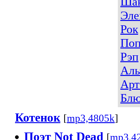
Ша
Эле
Рок
По
Рэп
Аль
Арт
Блю
Котенок
[
mp3,4805k
]
Поэт Not Dead
[
mp3,4