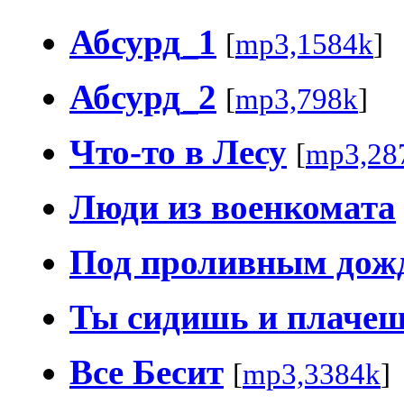
Абсурд_1
[
mp3,1584k
]
Абсурд_2
[
mp3,798k
]
Что-то в Лесу
[
mp3,28
Люди из военкомата
Под проливным дож
Ты сидишь и плаче
Все Бесит
[
mp3,3384k
]