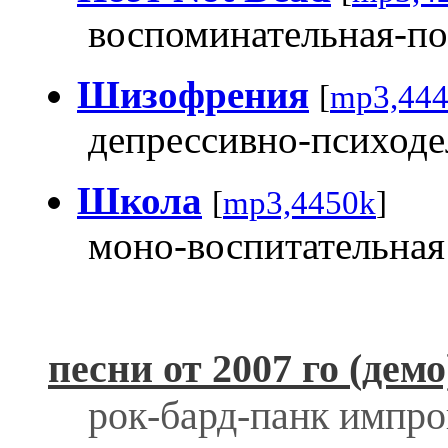
воспоминательная-по
Шизофрения
[
mp3,44
депрессивно-психоде
Школа
[
mp3,4450k
]
моно-воспитательная
песни от 2007 го (демо
рок-бард-панк импр