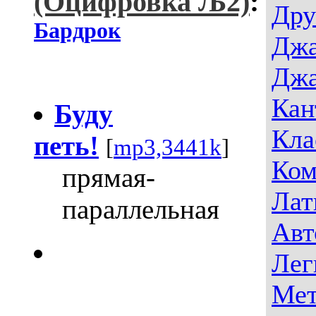
(Оцифровка Љ2)
:
Дру
Бардрок
Джа
Джа
Кан
Буду
Кла
петь!
[
mp3,3441k
]
Ком
прямая-
Лат
параллельная
Авт
Лег
Мет