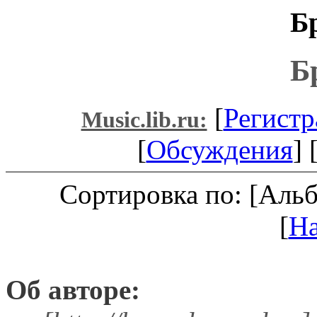
Б
Б
[
Регистр
Music.lib.ru:
[
Обсуждения
] 
Сортировка по: [Аль
[
Н
Об авторе: