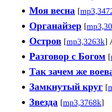
Моя весна
[
mp3,347
Органайзер
[
mp3,3
Остров
[
mp3,3263k
]
Разговор с Богом
[
Так зачем же воев
Замкнутый круг
[
Звезда
[
mp3,3768k
]