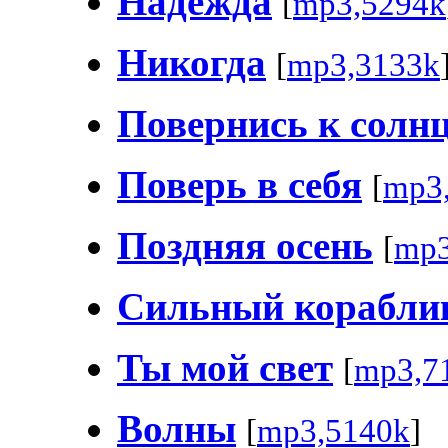
Надежда
[
mp3,5294k
Никогда
[
mp3,3133k
Повернись к солн
Поверь в себя
[
mp3
Поздняя осень
[
mp3
Сильный корабли
Ты мой свет
[
mp3,7
Волны
[
mp3,5140k
]