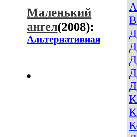
A
Маленький
В
ангел
(2008):
Д
Альтернативная
Д
Д
Д
Д
К
К
К