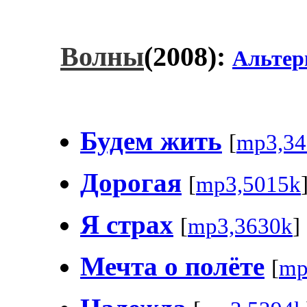
Волны
(2008):
Альтер
Будем жить
[
mp3,34
Дорогая
[
mp3,5015k
Я страх
[
mp3,3630k
]
Мечта о полёте
[
mp