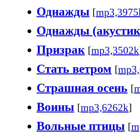
Однажды
[
mp3,3975
Однажды (акустик
Призрак
[
mp3,3502k
Стать ветром
[
mp3,
Страшная осень
[
m
Воины
[
mp3,6262k
]
Вольные птицы
[
m