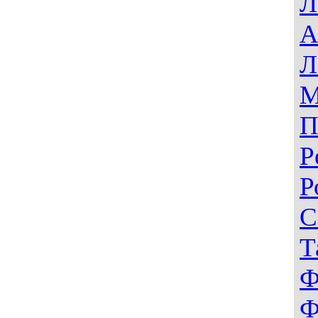
Л
А
Л
М
П
Р
Р
С
Т
Ф
Ф