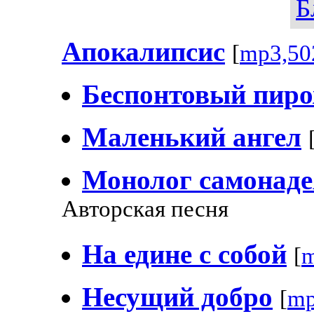
Б
Апокалипсис
[
mp3,50
Беспонтовый пирож
Маленький ангел
Монолог самонаде
Авторская песня
На едине с собой
[
m
Несущий добро
[
mp