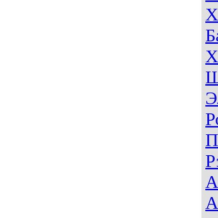
Х
Б
Х
Ш
Э
Р
П
Р
А
А