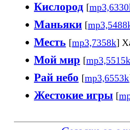
Кислород
[
mp3,6330
Маньяки
[
mp3,5488
Месть
[
mp3,7358k
] 
Мой мир
[
mp3,5515
Рай небо
[
mp3,6553k
Жестокие игры
[
mp