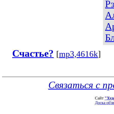
Р
А
А
Б
Счастье?
[
mp3,4616k
]
Связаться с п
Сайт
"Худ
Доска об'