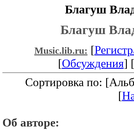
Благуш Влад
Благуш Вла
[
Регистр
Music.lib.ru:
[
Обсуждения
] 
Сортировка по: [Аль
[
Н
Об авторе: