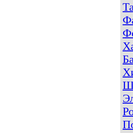
Т
Ф
Ф
Х
Б
Х
Ш
Э
Р
П