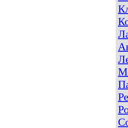
К
К
Л
А
Л
М
П
Р
Р
С