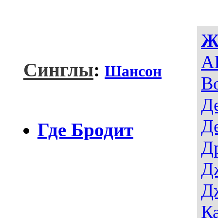
Ж
AI
Синглы
:
Шансон
В
Д
Д
Где Бродит
Д
Д
Д
К