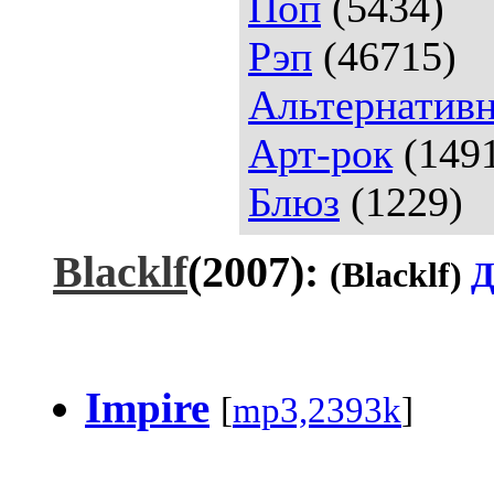
Поп
(5434)
Рэп
(46715)
Альтернативн
Арт-рок
(149
Блюз
(1229)
Blacklf
(2007):
(Blacklf)
Д
Impire
[
mp3,2393k
]