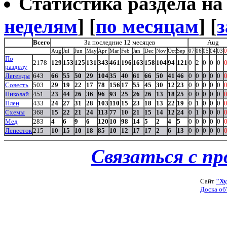
Статистика раздела на t
неделям
] [
по месяцам
] [
з
Всего
За последние 12 месяцев
Aug
Aug
Jul
Jun
May
Apr
Mar
Feb
Jan
Dec
Nov
Oct
Sep
07
06
05
04
03
0
По
2178
129
153
125
131
343
461
196
163
158
104
94
121
0
2
0
0
0
разделу
Легенды
643
66
55
50
29
104
35
40
61
66
50
41
46
0
0
0
0
0
Совесть
503
29
19
22
17
78
156
17
55
45
30
12
23
0
0
0
0
0
Николай
451
23
44
26
36
96
93
25
26
26
13
18
25
0
0
0
0
0
Плен
433
24
27
31
28
103
110
15
23
18
13
22
19
0
1
0
0
0
Схемы
368
15
22
21
24
113
77
10
21
15
14
12
24
0
1
0
0
0
Мед
283
4
6
9
6
120
10
98
14
5
2
4
5
0
0
0
0
0
Лепесток
215
10
15
10
18
85
10
12
17
17
2
6
13
0
0
0
0
0
Связаться с п
Сайт
"Ху
Доска об