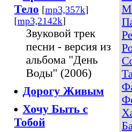
Тело
М
[
mp3,357k
]
[
mp3,2142k
]
П
Звуковой трек
Р
песни - версия из
Р
альбома "День
С
Воды" (2006)
Т
Ф
Дорогу Живым
Ф
Хочу Быть с
Х
Тобой
Б