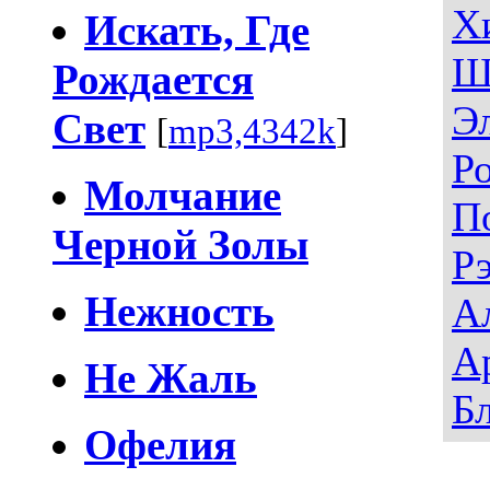
Х
Искать, Где
Ш
Рождается
Э
Свет
[
mp3,4342k
]
Р
Молчание
П
Черной Золы
Р
Нежность
А
А
Не Жаль
Б
Офелия