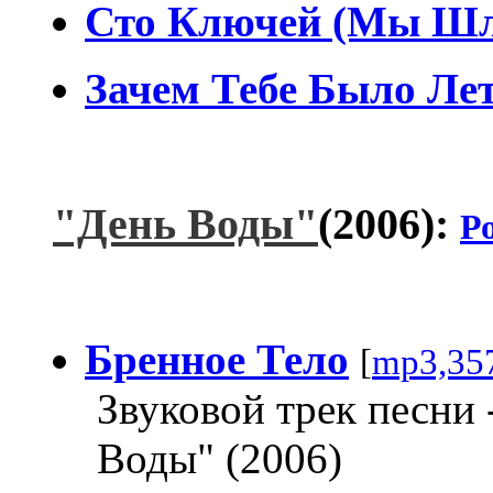
Сто Ключей (Мы Шл
Зачем Тебе Было Ле
"День Воды"
(2006):
Р
Бренное Тело
[
mp3,35
Звуковой трек песни 
Воды" (2006)