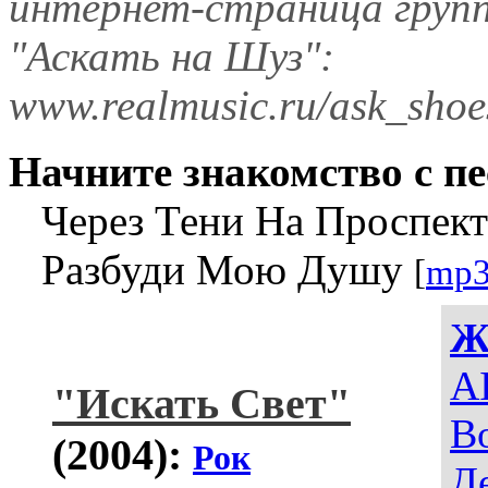
интернет-страница груп
"Аскать на Шуз":
www.realmusic.ru/ask_shoe
Начните знакомство с пе
Через Тени На Проспек
Разбуди Мою Душу
[
mp3
Ж
AI
"Искать Свет"
В
(2004):
Рок
Д