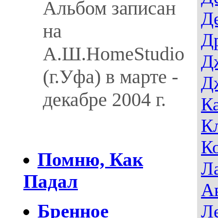
Альбом записан
Д
на
Д
А.Ш.HomeStudio
Д
(г.Уфа) в марте -
Д
декабре 2004 г.
К
К
К
Помню, Как
Л
Падал
А
Бренное
Л