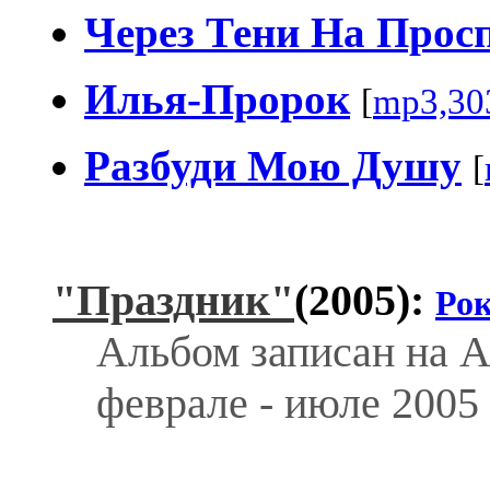
Через Тени На Прос
Илья-Пророк
[
mp3,30
Разбуди Мою Душу
[
"Праздник"
(2005):
Ро
Альбом записан на А
феврале - июле 2005 