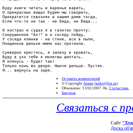
Буду книги читать и варенье варить,

О прекрасных вещах будем мы говорить,

Прекратится сквозняк в нашем доме тогда,

Если что-то не так - не беда, не беда...

О кострах и судах я в газетах прочту:

Сокрушенное "Ах!" и к соседу пойду,

У соседа клинки - на стене, все в пыли,

Поединков деньки мимо нас протекли.

Суеверно крестясь, я залезу в кровать,

Буду в ухо тебе я молитвы шептать.

Я клянусь - будет так!

Только конь во дворе. Нынче дельце. Пустяк.

Оставить комментарий
© Copyright
Арике
(
arike@list.ru
)
Обновлено: 13/02/2007. 0k.
Статистика.
Бардрок
Связаться с п
Сайт
"Худ
Доска об'