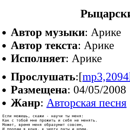
Рыцарски
Автор музыки
: Арике
Автор текста
: Арике
Исполняет
: Арике
Прослушать
:[
mp3,2094
Размещена
: 04/05/2008
Жанр
:
Авторская песня
Если можешь, скажи - научи ты меня:

Как с тобой мне прожить и себя не менять.

Может, время меня образумит совсем,

И продам я коня, к черту латы и шлем.
