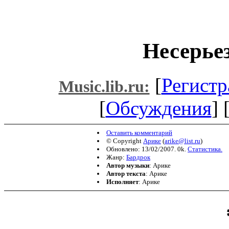
Несерье
[
Регистр
Music.lib.ru:
[
Обсуждения
] 
Оставить комментарий
© Copyright
Арике
(
arike@list.ru
)
Обновлено: 13/02/2007. 0k.
Статистика.
Жанр:
Бардрок
Автор музыки
: Арике
Автор текста
: Арике
Исполняет
: Арике