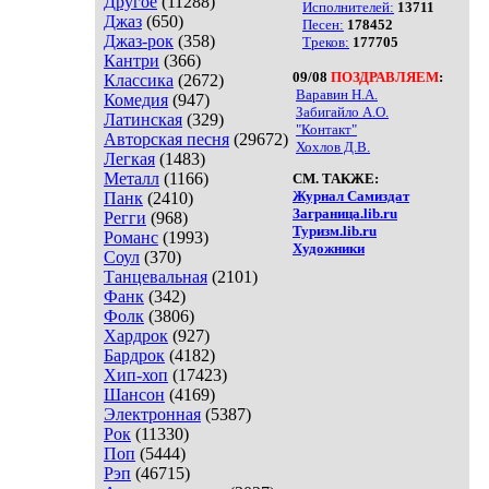
Другое
(11288)
Исполнителей:
13711
Джаз
(650)
Песен:
178452
Джаз-рок
(358)
Треков:
177705
Кантри
(366)
09/08
ПОЗДРАВЛЯЕМ
:
Классика
(2672)
Варавин Н.А.
Комедия
(947)
Забигайло А.О.
Латинская
(329)
"Контакт"
Авторская песня
(29672)
Хохлов Д.В.
Легкая
(1483)
Металл
(1166)
СМ. ТАКЖЕ:
Журнал Самиздат
Панк
(2410)
Заграница.lib.ru
Регги
(968)
Туризм.lib.ru
Романс
(1993)
Художники
Соул
(370)
Танцевальная
(2101)
Фанк
(342)
Фолк
(3806)
Хардрок
(927)
Бардрок
(4182)
Хип-хоп
(17423)
Шансон
(4169)
Электронная
(5387)
Рок
(11330)
Поп
(5444)
Рэп
(46715)