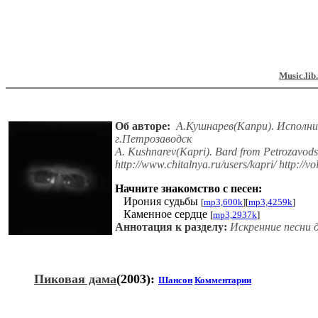
Music.lib
Об авторе:
А.Кушнарев(Капри). Исполни
г.Петрозаводск
A. Kushnarev(Kapri). Bard from Petrozavods
http://www.chitalnya.ru/users/kapri/ http://vo
Начните знакомство с песен:
Ирония судьбы
[
mp3,600k
][
mp3,4259k
]
Каменное сердце
[
mp3,2937k
]
Аннотация к разделу:
Искренние песни д
Пиковая дама
(2003):
Шансон
Комментарии