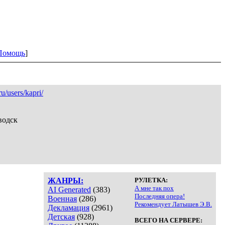
Помощь
]
u/users/kapri/
водск
ЖАНРЫ:
РУЛЕТКА:
А мне так пох
AI Generated
(383)
Последняя опера!
Военная
(286)
Рекомендует Латышев Э.В.
Декламация
(2961)
Детская
(928)
ВСЕГО НА СЕРВЕРЕ: