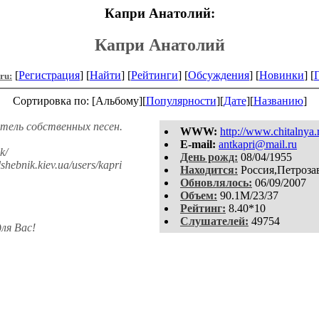
Капри Анатолий:
Капри Анатолий
[
Регистрация
] [
Найти
] [
Рейтинги
] [
Обсуждения
] [
Новинки
] [
.ru:
Сортировка по: [Альбому][
Популярности
][
Дате
][
Названию
]
тель собственных песен.
WWW:
http://www.chitalnya.r
E-mail:
antkapri@mail.ru
k/
День рожд:
08/04/1955
lshebnik.kiev.ua/users/kapri
Находится:
Россия,Петроза
Обновлялось:
06/09/2007
Объем:
90.1M/23/37
Рейтинг:
8.40*10
Слушателей:
49754
ля Вас!