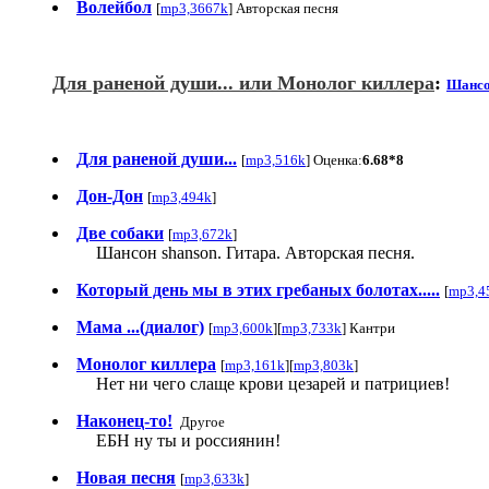
Волейбол
[
mp3,3667k
] Авторская песня
Для раненой души... или Монолог киллера
:
Шанс
Для раненой души...
[
mp3,516k
] Оценка:
6.68*8
Дон-Дон
[
mp3,494k
]
Две собаки
[
mp3,672k
]
Шансон shanson. Гитара. Авторская песня.
Который день мы в этих гребаных болотах.....
[
mp3,4
Мама ...(диалог)
[
mp3,600k
][
mp3,733k
] Кантри
Монолог киллера
[
mp3,161k
][
mp3,803k
]
Нет ни чего слаще крови цезарей и патрициев!
Наконец-то!
Другое
ЕБН ну ты и россиянин!
Новая песня
[
mp3,633k
]