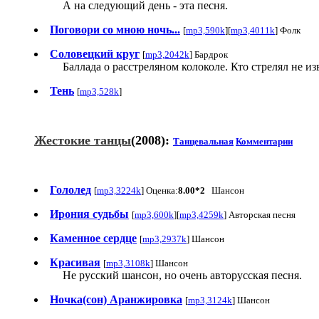
А на следующий день - эта песня.
Поговори со мною ночь...
[
mp3,590k
][
mp3,4011k
] Фолк
Соловецкий круг
[
mp3,2042k
] Бардрок
Баллада о расстреляном колоколе. Кто стрелял не изве
Тень
[
mp3,528k
]
Жестокие танцы
(2008):
Танцевальная
Комментарии
Гололед
[
mp3,3224k
] Оценка:
8.00*2
Шансон
Ирония судьбы
[
mp3,600k
][
mp3,4259k
] Авторская песня
Каменное сердце
[
mp3,2937k
] Шансон
Красивая
[
mp3,3108k
] Шансон
Не русский шансон, но очень авторусская песня.
Ночка(сон) Аранжировка
[
mp3,3124k
] Шансон