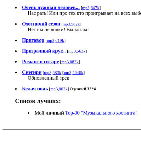
Очень нужный человек...
[
mp3,647k
]
Нас рать! Или про тех кто проигрывает на всех выб
Охотничий сезон
[
mp3,582k
]
Нет вы не волки! Вы козлы!
Приговор
[
mp3,619k
]
Призрачный круг...
[
mp3,563k
]
Романс о гитаре
[
mp3,882k
]
Снегири
[
mp3,583k
][
mp3,4640k
]
Обновленный трек
Белая ночь
[
mp3,802k
] Оценка:
8.33*4
Список лучших:
Мой
личный
Top-30 "Музыкального хостинга"