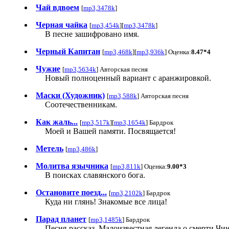
Чай вдвоем
[
mp3,3478k
]
Черная чайка
[
mp3,454k
][
mp3,3478k
]
В песне зашифровано имя.
Черный Капитан
[
mp3,468k
][
mp3,936k
] Оценка:
8.47*4
Чужие
[
mp3,5634k
] Авторская песня
Новый полноценный вариант с аранжировкой.
Маски (Художник)
[
mp3,588k
] Авторская песня
Соотечественникам.
Как жаль...
[
mp3,517k
][
mp3,1654k
] Бардрок
Моей и Вашей памяти. Посвящается!
Метель
[
mp3,486k
]
Молитва язычника
[
mp3,811k
] Оценка:
9.00*3
В поисках славянского бога.
Остановите поезд...
[
mp3,2102k
] Бардрок
Куда ни глянь! Знакомые все лица!
Парад планет
[
mp3,1485k
] Бардрок
Песня-рассказ. Малоизвестная легенда о смерти Чи