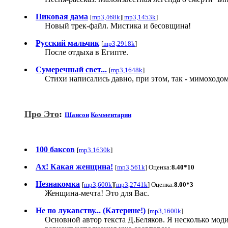
Пиковая дама
[
mp3,468k
][
mp3,1453k
]
Новый трек-файл. Мистика и бесовщина!
Русский мальчик
[
mp3,2918k
]
После отдыха в Египте.
Сумеречный свет...
[
mp3,1648k
]
Стихи написались давно, при этом, так - мимоходом,
Про Это
:
Шансон
Комментарии
100 баксов
[
mp3,1630k
]
Ах! Какая женщина!
[
mp3,561k
] Оценка:
8.40*10
Незнакомка
[
mp3,600k
][
mp3,2741k
] Оценка:
8.00*3
Женщина-мечта! Это для Вас.
Не по лукавству... (Катерине!)
[
mp3,1600k
]
Основной автор текста Д.Беляков. Я несколько мод