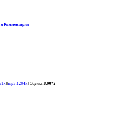
он
Комментарии
51k
][
mp3,1204k
] Оценка:
8.00*2