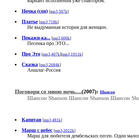
вариант исполнения уже соавтором.
Ночка (сон)
[
mp3,507k
]
Платье
[
mp3,718k
]
Не выдуманная история для женщин.
Покажи-ка...
[
mp3,600k
]
Песенка про ЭТО...
Про Это
[
mp3,407k
][
mp3,1911k
]
Сказка
[
mp3,2684k
]
Аншлаг-Россия
Поговори со мною ночь....
(2007):
Шансон
Шансон Shanson Шансон Shanson Шансон Sha
Капитан
[
mp3,481k
]
Марш с небес
[
mp3,2022k
]
Марш для любителя дембельских песен. Один малозн