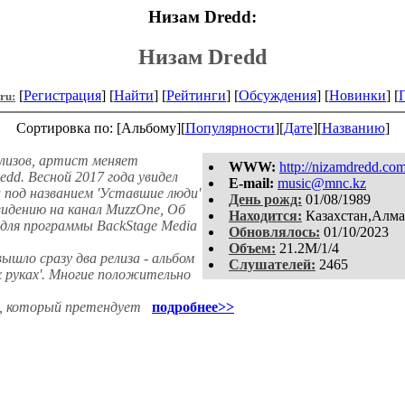
Низам Dredd:
Низам Dredd
[
Регистрация
] [
Найти
] [
Рейтинги
] [
Обсуждения
] [
Новинки
] [
.ru:
Сортировка по: [Альбому][
Популярности
][
Дате
][
Названию
]
елизов, артист меняет
WWW:
http://nizamdredd.com
dd. Весной 2017 года увидел
E-mail:
music@mnc.kz
ма под названием 'Уставшие люди'
День рожд:
01/08/1989
идению на канал MuzzOne, Об
Находится:
Казахстан,Алма
для программы BackStage Media
Обновлялось:
01/10/2023
Объем:
21.2M/1/4
ышло сразу два релиза - альбом
Слушателей:
2465
их руках'. Многие положительно
, который претендует
подробнее>>