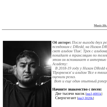
Music.lib
Об авторе:
После выхода двух р
псевдоним с DRedd, на Низам DRe
свет альбом 'Пик'. Трек с альбо
попадает в трансляцию по телев
этом он вспоминает в интервью 
Academy:
В 2018-19 году у Низам DRedd в
'Прорвемся' и альбом 'Все в тво
оценили релиз.
Вот и еще один опытный рэпер
Начните знакомство с песен:
Две тысячи масок
[
mp3,4081k
]
Сверхгигант
[
mp3,3020k
]