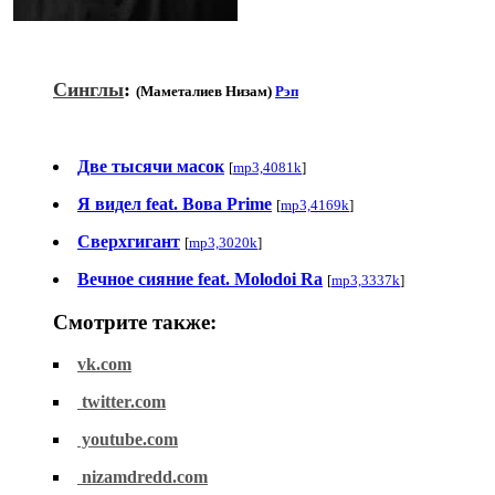
Синглы
:
(Маметалиев Низам)
Рэп
Две тысячи масок
[
mp3,4081k
]
Я видел feat. Вова Prime
[
mp3,4169k
]
Сверхгигант
[
mp3,3020k
]
Вечное сияние feat. Molodoi Ra
[
mp3,3337k
]
Смотрите также:
vk.com
twitter.com
youtube.com
nizamdredd.com