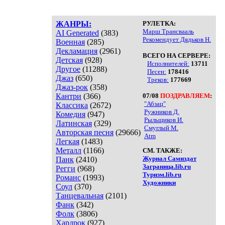
ЖАНРЫ:
РУЛЕТКА:
Марш Трансвааль
AI Generated
(383)
Рекомендует Дядьков Н.
Военная
(285)
Декламация
(2961)
ВСЕГО НА СЕРВЕРЕ:
Детская
(928)
Исполнителей:
13711
Другое
(11288)
Песен:
178416
Джаз
(650)
Треков:
177669
Джаз-рок
(358)
Кантри
(366)
07/08
ПОЗДРАВЛЯЕМ
:
"Абзац"
Классика
(2672)
Ружников Д.
Комедия
(947)
Рыльщиков И.
Латинская
(329)
Смуглый М.
Авторская песня
(29666)
Atm
Легкая
(1483)
Металл
(1166)
СМ. ТАКЖЕ:
Журнал Самиздат
Панк
(2410)
Заграница.lib.ru
Регги
(968)
Туризм.lib.ru
Романс
(1993)
Художники
Соул
(370)
Танцевальная
(2101)
Фанк
(342)
Фолк
(3806)
Хардрок
(927)