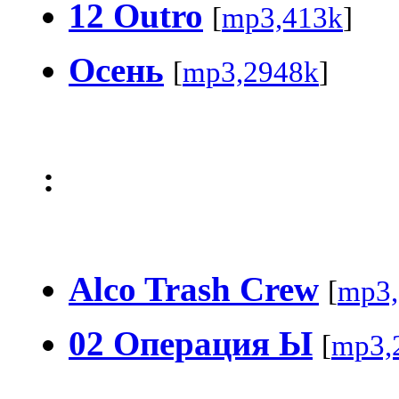
12 Outro
[
mp3,413k
]
Осень
[
mp3,2948k
]
:
Alco Trash Crew
[
mp3,
02 Операция Ы
[
mp3,