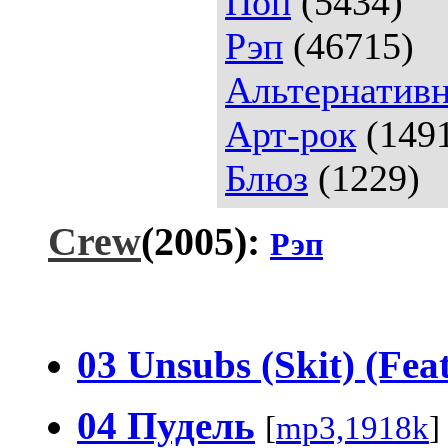
Поп
(5434)
Рэп
(46715)
Альтернативн
Арт-рок
(149
Блюз
(1229)
Crew
(2005):
Рэп
03 Unsubs (Skit) (Feat
04 Пудель
[
mp3,1918k
]