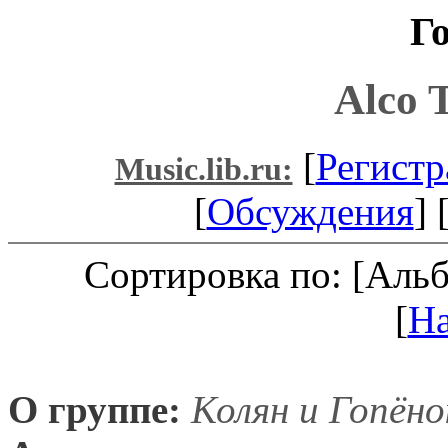
Г
Alco 
[
Регистр
Music.lib.ru:
[
Обсуждения
] 
Сортировка по: [Аль
[
Н
О группе:
Колян и Гопёно