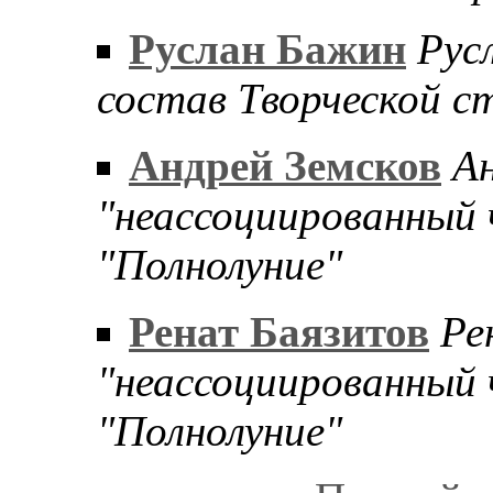
Руслан Бажин
Рус
состав Творческой с
Андрей Земсков
Ан
"неассоциированный 
"Полнолуние"
Ренат Баязитов
Ре
"неассоциированный 
"Полнолуние"