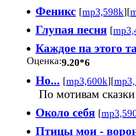
Феникс
[
mp3,598k
][
m
Глупая песня
[
mp3,
Каждое па этого т
Оценка:
9.20*6
Но...
[
mp3,600k
][
mp3,
По мотивам сказки
Около себя
[
mp3,59
Птицы мои - воро