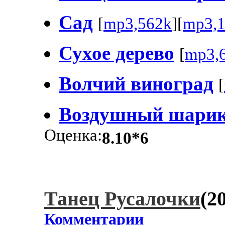
Сад
[
mp3,562k
][
mp3,
Сухое дерево
[
mp3,
Волчий виноград
[
Воздушный шари
Оценка:
8.10*6
Танец Русалочки
(2
Комментарии