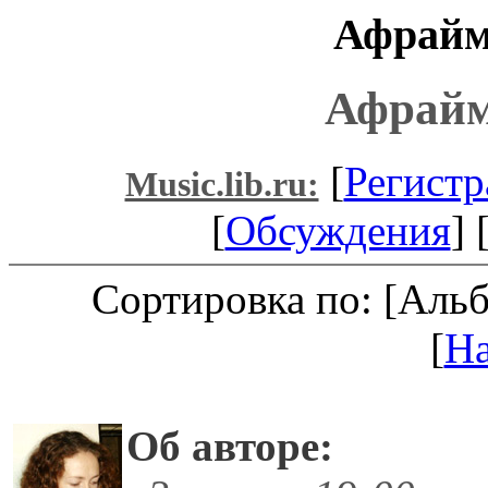
Афрайм
Афрайм
[
Регистр
Music.lib.ru:
[
Обсуждения
] 
Сортировка по: [Аль
[
Н
Об авторе: