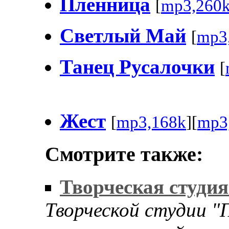
Пленница
[
mp3,260
Светлый Май
[
mp3
Танец Русалочки
[
Жест
[
mp3,168k
][
mp3
Смотрите также:
Творческая студи
Творческой студии "П