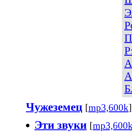
Э
Р
П
Р
А
А
Б
Чужеземец
[
mp3,600k
]
Эти звуки
[
mp3,600