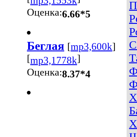
mp3,1553k
П
Оценка:
6.66*5
Р
Р
С
Беглая
[
mp3,600k
]
Т
[
]
mp3,1778k
Ф
Оценка:
8.37*4
Ф
Х
Б
Х
Ш