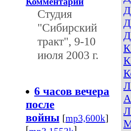
Комментарии
Д
Студия
Д
"Сибирский
Д
тракт", 9-10
К
июля 2003 г.
К
К
Л
6 часов вечера
А
после
Л
войны
[
mp3,600k
]
М
[
]