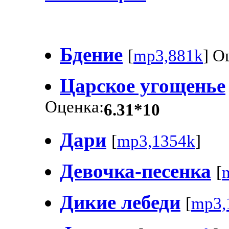
Бдение
[
mp3,881k
] О
Царское угощенье
Оценка:
6.31*10
Дари
[
mp3,1354k
]
Девочка-песенка
[
Дикие лебеди
[
mp3,