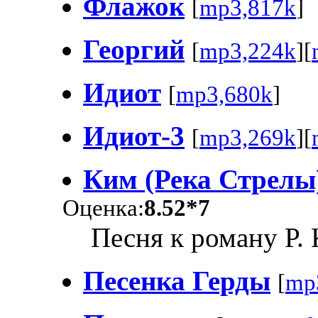
Флажок
[
mp3,817k
]
Георгий
[
mp3,224k
][
Идиот
[
mp3,680k
]
Идиот-3
[
mp3,269k
][
Ким (Река Стрелы
Оценка:
8.52*7
Песня к роману Р.
Песенка Герды
[
mp