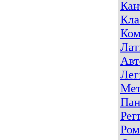
Кан
Кла
Ком
Лат
Авт
Лег
Мет
Пан
Рег
Ром