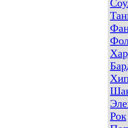
Соу
Тан
Фа
Фо
Хар
Бар
Хип
Ша
Эле
Рок