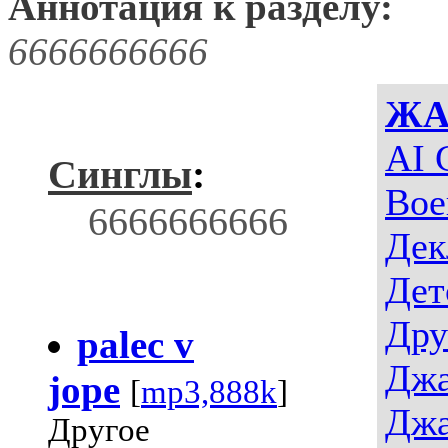
Аннотация к разделу:
6666666666
ЖА
AI 
Синглы
:
Вое
6666666666
Дек
Дет
Дру
palec v
Джа
jope
[
mp3,888k
]
Джа
Другое