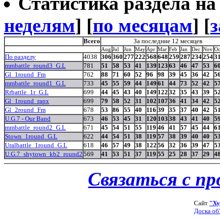
Статистика раздела на t
неделям
] [
по месяцам
] [
з
Всего
За последние 12 месяцев
Aug
Jul
Jun
May
Apr
Mar
Feb
Jan
Dec
Nov
Oc
По разделу
4038
306
360
277
222
568
648
259
287
234
254
3
mmbattle_round3_G.L
781
51
58
53
41
139
123
63
46
47
53
6
Gl_1round_Fm
762
88
71
60
52
96
98
39
45
36
42
5
mmbattle_round1_G.L
733
45
55
59
44
149
61
44
73
52
42
5
Rrbattle_1r_G.L
699
44
45
43
40
149
122
32
35
43
39
5
Gl_1round_rapx
699
79
58
52
31
102
107
36
41
34
42
5
Gl_2round_Fm
678
53
86
55
40
116
39
35
37
40
42
5
U.G.7 - Our Band
673
46
53
45
31
120
103
38
43
41
40
5
mmbattle_round2_G.L
671
45
54
51
55
119
46
41
57
45
44
6
Stown_1round_G.L
622
44
54
51
38
119
57
38
39
40
40
5
Uralbattle_1round_G.L
618
46
57
49
38
122
56
32
36
39
47
5
U.G.7_shytown_kb2_round2
569
41
53
51
37
119
55
25
28
37
29
4
Связаться с п
Сайт
"Ху
Доска об