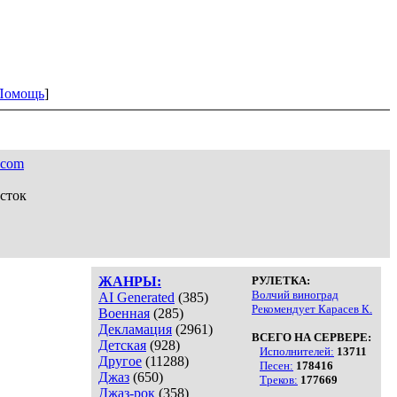
Помощь
]
.com
сток
ЖАНРЫ:
РУЛЕТКА:
Волчий виноград
AI Generated
(385)
Рекомендует Карасев К.
Военная
(285)
Декламация
(2961)
ВСЕГО НА СЕРВЕРЕ:
Детская
(928)
Исполнителей:
13711
Другое
(11288)
Песен:
178416
Джаз
(650)
Треков:
177669
Джаз-рок
(358)