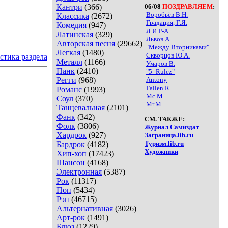
Кантри
(366)
06/08
ПОЗДРАВЛЯЕМ
:
Воробьёв В.Н.
Классика
(2672)
Градация, Г.Я.
Комедия
(947)
Л.И.Р-А
Латинская
(329)
Львов А.
Авторская песня
(29662)
"Между Вторниками"
Легкая
(1480)
Скворцов Ю.А.
стика раздела
Металл
(1166)
Умаров В.
Панк
(2410)
"5_Rulez"
Регги
(968)
Antony
Fallen R.
Романс
(1993)
Mc M.
Соул
(370)
Mr.M
Танцевальная
(2101)
Фанк
(342)
СМ. ТАКЖЕ:
Фолк
(3806)
Журнал Самиздат
Хардрок
(927)
Заграница.lib.ru
Туризм.lib.ru
Бардрок
(4182)
Художники
Хип-хоп
(17423)
Шансон
(4168)
Электронная
(5387)
Рок
(11317)
Поп
(5434)
Рэп
(46715)
Альтернативная
(3026)
Арт-рок
(1491)
Блюз
(1229)