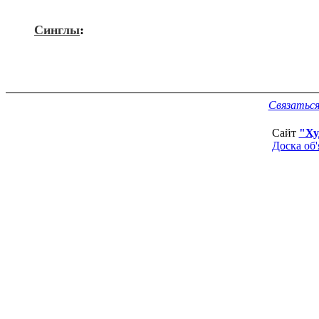
Синглы
:
Связаться
Сайт
"Ху
Доска об