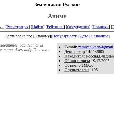
Земляникин Руслан:
Аниме
[
Регистрация
] [
Найти
] [
Рейтинги
] [
Обсуждения
] [
Новинки
] [
.ru:
Сортировка по: [Альбому][
Популярности
][
Дате
][
Названию
]
клавишные, бас. Наталья
E-mail:
zemlyanikeen@gmail
 гитара. Александр Гонохов -
День рожд:
14/11/2005
Находится:
Россия,Владиво
Обновлялось:
19/12/2005
Объем:
3.1M/0/0
Слушателей:
1105