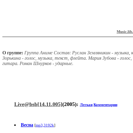
Music.lib
О группе:
Группа Аниме Состав: Руслан Земляникин - музыка, 
Зорькина - голос, музыка, текст, флейта. Мария Зубова - голос,
гитара. Роман Шнурков - ударные.
Live@bsb[14.11.005]
(2005):
Легкая
Комментарии
Весна
[
mp3,3192k
]